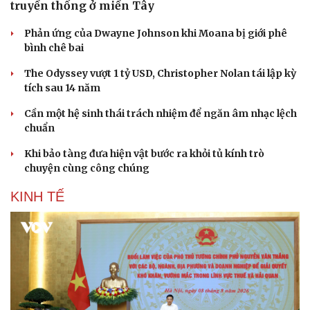
truyền thống ở miền Tây
Phản ứng của Dwayne Johnson khi Moana bị giới phê
bình chê bai
The Odyssey vượt 1 tỷ USD, Christopher Nolan tái lập kỳ
tích sau 14 năm
Cần một hệ sinh thái trách nhiệm để ngăn âm nhạc lệch
chuẩn
Khi bảo tàng đưa hiện vật bước ra khỏi tủ kính trò
chuyện cùng công chúng
KINH TẾ