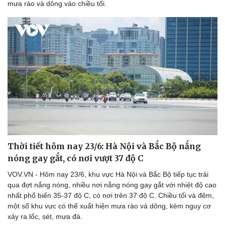
mưa rào và dông vào chiều tối.
Doanh nghiệp
Công nghệ
Thông tin doanh nghiệp
Sành điệu
Doanh nghiệp 24h
Tin Công nghệ
Doanh nhân
Trải nghiệm
Vì cộng đồng
Chuyển đổi số
Thời tiết hôm nay 23/6: Hà Nội và Bắc Bộ nắng
nóng gay gắt, có nơi vượt 37 độ C
VOV.VN - Hôm nay 23/6, khu vực Hà Nội và Bắc Bộ tiếp tục trải
qua đợt nắng nóng, nhiều nơi nắng nóng gay gắt với nhiệt độ cao
nhất phổ biến 35-37 độ C, có nơi trên 37 độ C. Chiều tối và đêm,
một số khu vực có thể xuất hiện mưa rào và dông, kèm nguy cơ
xảy ra lốc, sét, mưa đá.