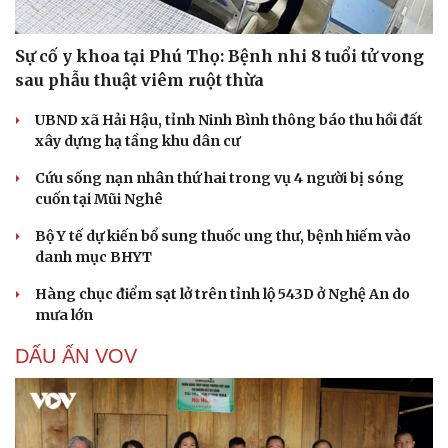
Sự cố y khoa tại Phú Thọ: Bệnh nhi 8 tuổi tử vong
sau phẫu thuật viêm ruột thừa
UBND xã Hải Hậu, tỉnh Ninh Bình thông báo thu hồi đất
xây dựng hạ tầng khu dân cư
Cứu sống nạn nhân thứ hai trong vụ 4 người bị sóng
cuốn tại Mũi Nghê
Bộ Y tế dự kiến bổ sung thuốc ung thư, bệnh hiếm vào
danh mục BHYT
Hàng chục điểm sạt lở trên tỉnh lộ 543D ở Nghệ An do
mưa lớn
DẤU ẤN VOV