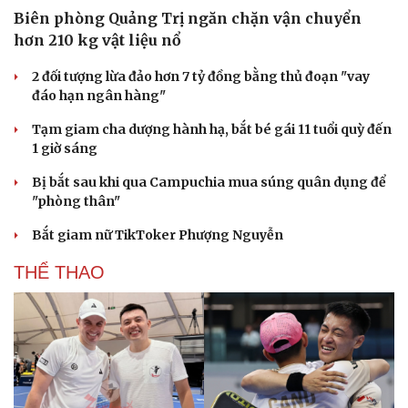
Biên phòng Quảng Trị ngăn chặn vận chuyển
hơn 210 kg vật liệu nổ
2 đối tượng lừa đảo hơn 7 tỷ đồng bằng thủ đoạn "vay
đáo hạn ngân hàng"
Tạm giam cha dượng hành hạ, bắt bé gái 11 tuổi quỳ đến
1 giờ sáng
Bị bắt sau khi qua Campuchia mua súng quân dụng để
"phòng thân"
Bắt giam nữ TikToker Phượng Nguyễn
THỂ THAO
Du lịch
Podcast
Tư vấn
Câu chuyện thời sự
Săn Tour
Đọc truyện đêm khuya
check-in
Cửa sổ tình yêu
Kể chuyện cho bé