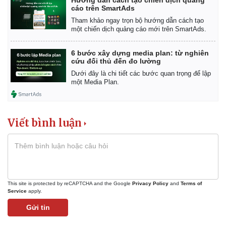
Hướng dẫn cách tạo chiến dịch quảng
cáo trên SmartAds
Tham khảo ngay trọn bộ hướng dẫn cách tạo
một chiến dịch quảng cáo mới trên SmartAds.
6 bước xây dựng media plan: từ nghiên
cứu đối thủ đến đo lường
Dưới đây là chi tiết các bước quan trọng để lập
một Media Plan.
Viết bình luận
This site is protected by reCAPTCHA and the Google
Privacy Policy
and
Terms of
Service
apply.
Gửi tin