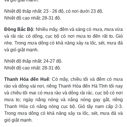
Nhiệt độ thấp nhất: 23 - 26 độ, có nơi dưới 23 độ.
Nhiệt độ cao nhất: 28-31 độ.
Đông Bắc Bộ
: Nhiều mây, đêm và sáng có mưa, mưa vừa
và rải rác có dông, cục bộ có nơi mưa to đến rất to. Gió
nhẹ. Trong mưa dông có khả năng xảy ra lốc, sét, mưa đá
và gió giật mạnh.
Nhiệt độ thấp nhất: 24-27 độ.
Nhiệt độ cao nhất: 28-31 độ.
Thanh Hóa đến Huế
: Có mây, chiều tối và đêm có mưa
Thế giới
Multimedia
rào và dông vài nơi, riêng Thanh Hóa đến Hà Tĩnh tối nay
Quan sát
Video
và chiều tối mai có mưa rào và dông rải rác, cục bộ có nơi
Cuộc sống đó đây
Ảnh
mưa to; ngày nắng nóng và nắng nóng gay gắt, riêng
Hồ sơ
E-Magazine
Thanh Hóa có nắng nóng cục bộ. Gió tây nam cấp 2-3.
Infographic
Trong mưa dông có khả năng xảy ra lốc, sét, mưa đá và
gió giật mạnh.