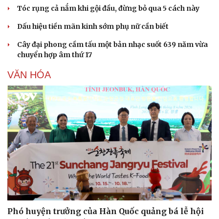
Tóc rụng cả nắm khi gội đầu, đừng bỏ qua 5 cách này
Dấu hiệu tiền mãn kinh sớm phụ nữ cần biết
Cây đại phong cầm tấu một bản nhạc suốt 639 năm vừa
chuyển hợp âm thứ 17
VĂN HÓA
Sức khỏe
Đời sống
Dinh dưỡng - món ngon
Nhà đẹp
Cây thuốc
Blog
Sản phụ khoa
Tình yêu - Gia đình
Nhi khoa
Nam khoa
Làm đẹp - giảm cân
Phòng mạch online
Ăn sạch sống khỏe
Phó huyện trưởng của Hàn Quốc quảng bá lễ hội