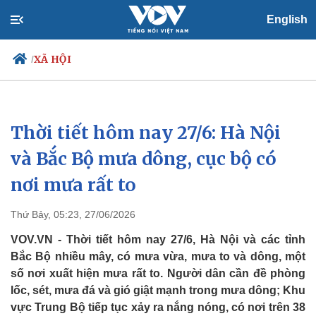
English
XÃ HỘI
/
Thời tiết hôm nay 27/6: Hà Nội
Chính trị
Xã hội
Đảng
Tin 24h
và Bắc Bộ mưa dông, cục bộ có
Tổ chức nhân sự
Dự báo thời tiết
nơi mưa rất to
Quốc hội
Giáo dục
Nhận diện sự thật
Dấu ấn VOV
Việc làm
Thứ Bảy, 05:23, 27/06/2026
Biển đảo
VOV.VN - Thời tiết hôm nay 27/6, Hà Nội và các tỉnh
Bắc Bộ nhiều mây, có mưa vừa, mưa to và dông, một
số nơi xuất hiện mưa rất to. Người dân cần đề phòng
lốc, sét, mưa đá và gió giật mạnh trong mưa dông; Khu
vực Trung Bộ tiếp tục xảy ra nắng nóng, có nơi trên 38