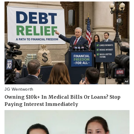
Vụ án
Vũ khí
Tin nóng
Việt Nam
Tư vấn luật
Phân tích