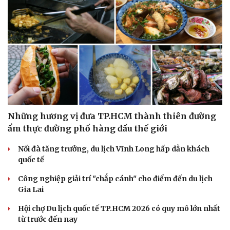
Những hương vị đưa TP.HCM thành thiên đường
ẩm thực đường phố hàng đầu thế giới
Nối đà tăng trưởng, du lịch Vĩnh Long hấp dẫn khách
Văn hóa
Giải trí
quốc tế
Sân khấu - Điện ảnh
Nghệ sĩ
Văn học
Thời trang
Công nghiệp giải trí "chắp cánh" cho điểm đến du lịch
Âm nhạc
Sao Việt
Gia Lai
Di sản
Hội chợ Du lịch quốc tế TP.HCM 2026 có quy mô lớn nhất
từ trước đến nay