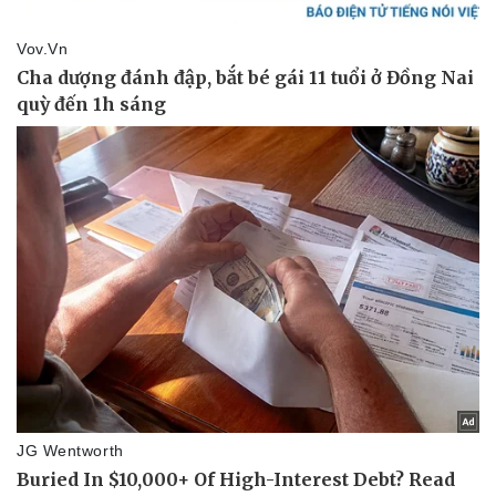
Thể thao
Ô tô - Xe máy
Bóng đá
Ô tô
Lịch thi đấu bóng đá
Xe máy
Thế giới thể thao
Tư vấn
eSports
Hậu trường