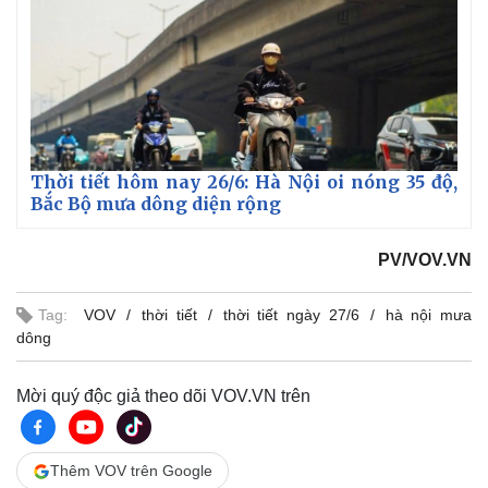
Thời tiết hôm nay 26/6: Hà Nội oi nóng 35 độ,
Bắc Bộ mưa dông diện rộng
PV/VOV.VN
Tag:
VOV
thời tiết
thời tiết ngày 27/6
hà nội mưa
dông
Kinh tế
Thị trường
Mời quý độc giả theo dõi VOV.VN trên
Bất động sản
Giá vàng
Khởi nghiệp
Tiêu dùng
Tỷ giá
Thêm VOV trên Google
Chứng khoán