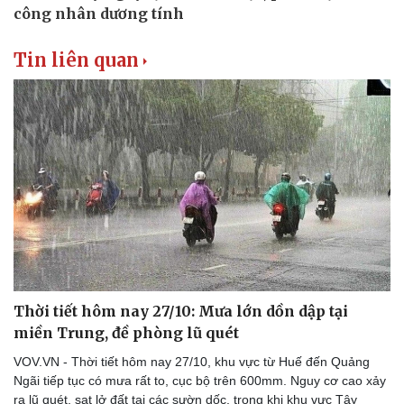
Tin liên quan
Doanh nghiệp
Công nghệ
Thông tin doanh nghiệp
Sành điệu
Doanh nghiệp 24h
Tin Công nghệ
Doanh nhân
Trải nghiệm
Vì cộng đồng
Chuyển đổi số
Thời tiết hôm nay 27/10: Mưa lớn dồn dập tại
miền Trung, đề phòng lũ quét
VOV.VN - Thời tiết hôm nay 27/10, khu vực từ Huế đến Quảng
Ngãi tiếp tục có mưa rất to, cục bộ trên 600mm. Nguy cơ cao xảy
ra lũ quét, sạt lở đất tại các sườn dốc, trong khi khu vực Tây