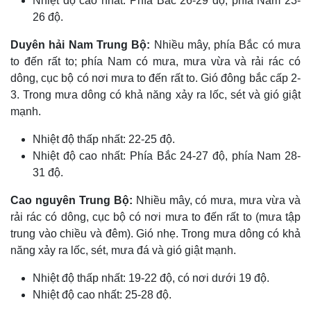
Nhiệt độ cao nhất: Phía Bắc 26-29 độ; phía Nam 23-
26 độ.
Duyên hải Nam Trung Bộ:
Nhiều mây, phía Bắc có mưa
to đến rất to; phía Nam có mưa, mưa vừa và rải rác có
dông, cục bộ có nơi mưa to đến rất to. Gió đông bắc cấp 2-
3. Trong mưa dông có khả năng xảy ra lốc, sét và gió giật
mạnh.
Nhiệt độ thấp nhất: 22-25 độ.
Nhiệt độ cao nhất: Phía Bắc 24-27 độ, phía Nam 28-
31 độ.
Cao nguyên Trung Bộ:
Nhiều mây, có mưa, mưa vừa và
rải rác có dông, cục bộ có nơi mưa to đến rất to (mưa tập
trung vào chiều và đêm). Gió nhẹ. Trong mưa dông có khả
Kinh tế
Thị trường
năng xảy ra lốc, sét, mưa đá và gió giật mạnh.
Bất động sản
Giá vàng
Khởi nghiệp
Tiêu dùng
Nhiệt độ thấp nhất: 19-22 độ, có nơi dưới 19 độ.
Tỷ giá
Nhiệt độ cao nhất: 25-28 độ.
Chứng khoán