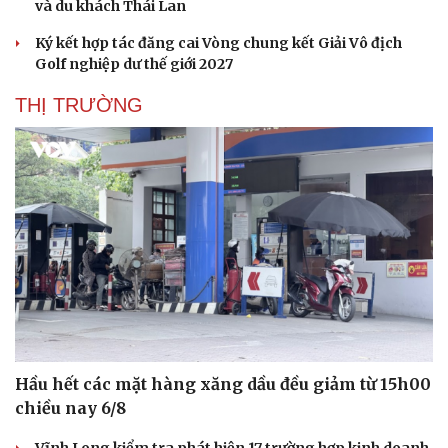
và du khách Thái Lan
Ký kết hợp tác đăng cai Vòng chung kết Giải Vô địch
Golf nghiệp dư thế giới 2027
THỊ TRƯỜNG
Du lịch
Podcast
Tư vấn
Câu chuyện thời sự
Hầu hết các mặt hàng xăng dầu đều giảm từ 15h00
Săn Tour
Đọc truyện đêm khuya
chiều nay 6/8
check-in
Cửa sổ tình yêu
Kể chuyện cho bé