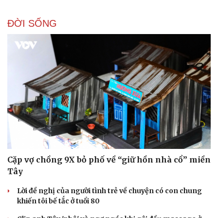
ĐỜI SỐNG
Cặp vợ chồng 9X bỏ phố về “giữ hồn nhà cổ” miền
Tây
Lời đề nghị của người tình trẻ về chuyện có con chung
khiến tôi bế tắc ở tuổi 80