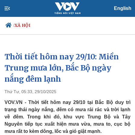
English
XÃ HỘI
/
Thời tiết hôm nay 29/10: Miền
Chính trị
Xã hội
Đảng
Tin 24h
Trung mưa lớn, Bắc Bộ ngày
Tổ chức nhân sự
Dự báo thời tiết
nắng đêm lạnh
Quốc hội
Giáo dục
Nhận diện sự thật
Dấu ấn VOV
Việc làm
Thứ Tư, 05:33, 29/10/2025
Biển đảo
VOV.VN - Thời tiết hôm nay 29/10 tại Bắc Bộ duy trì
trạng thái ngày nắng, đêm có mưa rải rác và trời lạnh
về đêm. Trong khi đó, khu vực Trung Bộ và Tây
Nguyên tiếp tục xuất hiện mưa vừa, mưa to, cục bộ
mưa rất to kèm dông, lốc và gió giật mạnh.