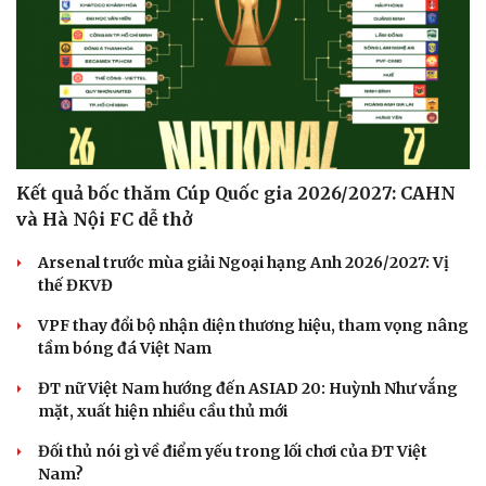
Kết quả bốc thăm Cúp Quốc gia 2026/2027: CAHN
và Hà Nội FC dễ thở
Arsenal trước mùa giải Ngoại hạng Anh 2026/2027: Vị
thế ĐKVĐ
VPF thay đổi bộ nhận diện thương hiệu, tham vọng nâng
tầm bóng đá Việt Nam
ĐT nữ Việt Nam hướng đến ASIAD 20: Huỳnh Như vắng
mặt, xuất hiện nhiều cầu thủ mới
Đối thủ nói gì về điểm yếu trong lối chơi của ĐT Việt
Cải chính
Nam?