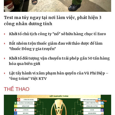
Test ma túy ngay tại nơi làm việc, phát hiện 3
công nhân dương tính
Khởi tố chủ tịch công ty "nổ" sở hữu hàng chục tỉ Euro
Bắt nhóm trộn thuốc giảm đau với thảo dược để làm
"thuốc Đông y gia truyền"
Khởi tố đối tượng vận chuyển trái phép gần 50 tấn hàng
hóa qua biên giới
Lật tẩy hành vi xâm phạm bản quyền của Vũ Phi Điệp –
“ông trùm” Việt KTV
THỂ THAO