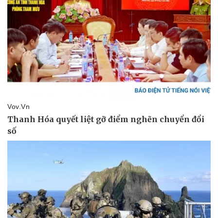
Thể thao
Ô tô - Xe máy
Bóng đá
Ô tô
Lịch thi đấu bóng đá
Xe máy
Thế giới thể thao
Tư vấn
eSports
Hậu trường