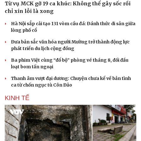
Từ vụ MCK gỡ 19 ca khúc: Không thể gây sốc rồi
chỉ xin lỗi là xong
Hà Nội sắp cải tạo 131 vòm cầu đá: Đánh thức di sản giữa
lòng phố cổ
Đưa bản sắc văn hóa người Mường trở thành động lực
phát triển du lịch cộng đồng
Ba phim Việt cùng “đổ bộ” phòng vé tháng 8, đối đầu
loạt bom tấn ngoại
Thanh âm vượt đại dương: Chuyện chưa kể về bản tình
ca từ chốn ngục tù Côn Đảo
Văn hóa
Giải trí
KINH TẾ
Sân khấu - Điện ảnh
Nghệ sĩ
Văn học
Thời trang
Âm nhạc
Sao Việt
Di sản