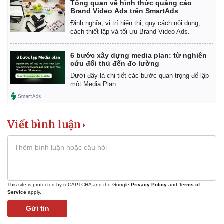
Vụ án
Vũ khí
Tổng quan về hình thức quảng cáo
Brand Video Ads trên SmartAds
Tin nóng
Việt Nam
Tư vấn luật
Phân tích
Định nghĩa, vị trí hiển thị, quy cách nội dung,
cách thiết lập và tối ưu Brand Video Ads.
6 bước xây dựng media plan: từ nghiên
cứu đối thủ đến đo lường
Dưới đây là chi tiết các bước quan trọng để lập
một Media Plan.
Viết bình luận
This site is protected by reCAPTCHA and the Google
Privacy Policy
and
Terms of
Service
apply.
Gửi tin