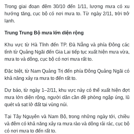
Trong giai đoạn đêm 30/10 đến 1/11, lượng mưa có xu
hướng tăng, cục bộ có nơi mưa to. Từ ngày 2/11, trời trở
lạnh.
Trung Trung Bộ mưa lớn diện rộng
Khu vực từ Hà Tĩnh đến TP. Đà Nẵng và phía Đông các
tỉnh từ Quảng Ngãi đến Gia Lai tiếp tục xuất hiện mưa vừa,
mưa to và dông, cục bộ có nơi mưa rất to.
Đặc biệt, từ Nam Quảng Trị đến phía Đông Quảng Ngãi có
khả năng xảy ra mưa to đến rất to.
Thế giới
Multimedia
Dự báo, từ ngày 1–2/11, khu vực này có thể xuất hiện đợt
Quan sát
Video
mưa lớn diện rộng, người dân cần đề phòng ngập úng, lũ
Cuộc sống đó đây
Ảnh
quét và sạt lở đất tại vùng núi.
Hồ sơ
E-Magazine
Infographic
Tại Tây Nguyên và Nam Bộ, trong những ngày tới, chiều
và đêm có khả năng xảy ra mưa rào và dông rải rác, cục bộ
có nơi mưa to đến rất to.