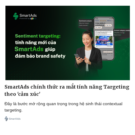
Sức khỏe
Đời sống
Dinh dưỡng - món ngon
Nhà đẹp
Cây thuốc
Blog
Sản phụ khoa
Tình yêu - Gia đình
Nhi khoa
Nam khoa
Làm đẹp - giảm cân
SmartAds chính thức ra mắt tính năng Targeting
Phòng mạch online
theo 'cảm xúc'
Ăn sạch sống khỏe
Đây là bước mở rộng quan trọng trong hệ sinh thái contextual
targeting.