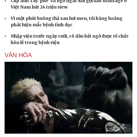
Clip anh Tây 'phê' và ngơ ngác khi gội đầu massage ở
Việt Nam hút 24 triệu view
Vì một phút buông thả sau hơi men, tôi bàng hoàng
phát hiện mắc bệnh tình dục
Nhập viện trước ngày cưới, cô dâu bất ngờ được tổ chức
hôn lễ trong bệnh viện
VĂN HÓA