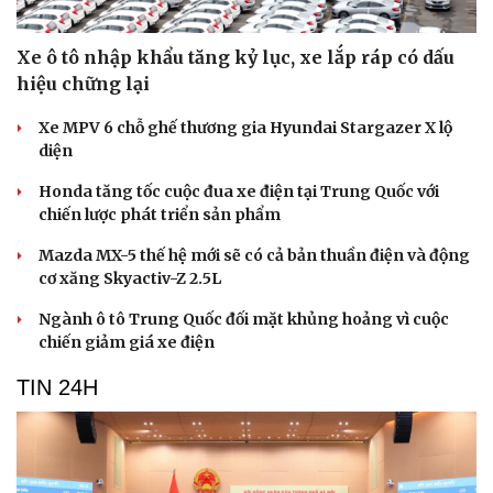
Xe ô tô nhập khẩu tăng kỷ lục, xe lắp ráp có dấu
hiệu chững lại
Xe MPV 6 chỗ ghế thương gia Hyundai Stargazer X lộ
diện
Honda tăng tốc cuộc đua xe điện tại Trung Quốc với
chiến lược phát triển sản phẩm
Mazda MX-5 thế hệ mới sẽ có cả bản thuần điện và động
cơ xăng Skyactiv-Z 2.5L
Ngành ô tô Trung Quốc đối mặt khủng hoảng vì cuộc
chiến giảm giá xe điện
TIN 24H