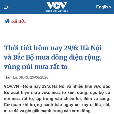
English
XÃ HỘI
/
Thời tiết hôm nay 29/6: Hà Nội
Chính trị
Xã hội
Đảng
Tin 24h
và Bắc Bộ mưa dông diện rộng,
Tổ chức nhân sự
Dự báo thời tiết
vùng núi mưa rất to
Quốc hội
Giáo dục
Nhận diện sự thật
Dấu ấn VOV
Việc làm
Thứ Hai, 06:43, 29/06/2026
Biển đảo
VOV.VN - Hôm nay 29/6, Hà Nội và nhiều khu vực Bắc
Bộ xuất hiện mưa vừa, mưa to kèm dông, cục bộ có
nơi mưa rất to, tập trung vào chiều tối, đêm và sáng.
Cơ quan khí tượng cảnh báo nguy cơ xảy ra lốc, sét,
mưa đá và gió giật mạnh trong các cơn dông.