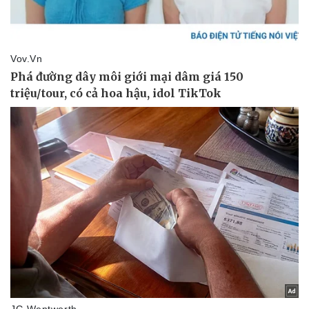
Vụ án
Vũ khí
Tin nóng
Việt Nam
Tư vấn luật
Phân tích