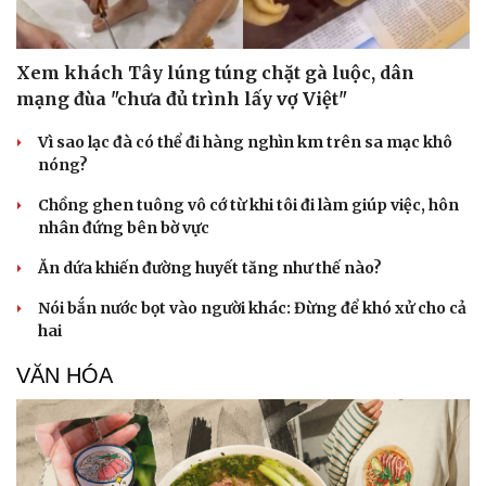
Xem khách Tây lúng túng chặt gà luộc, dân
mạng đùa "chưa đủ trình lấy vợ Việt"
Vì sao lạc đà có thể đi hàng nghìn km trên sa mạc khô
nóng?
Sức khỏe
Đời sống
Dinh dưỡng - món ngon
Nhà đẹp
Chồng ghen tuông vô cớ từ khi tôi đi làm giúp việc, hôn
Cây thuốc
Blog
nhân đứng bên bờ vực
Sản phụ khoa
Tình yêu - Gia đình
Nhi khoa
Ăn dứa khiến đường huyết tăng như thế nào?
Nam khoa
Nói bắn nước bọt vào người khác: Đừng để khó xử cho cả
Làm đẹp - giảm cân
hai
Phòng mạch online
Ăn sạch sống khỏe
VĂN HÓA