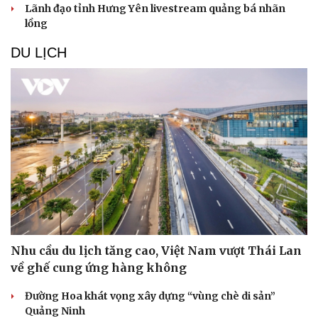
Lãnh đạo tỉnh Hưng Yên livestream quảng bá nhãn
lồng
DU LỊCH
Văn hóa
Giải trí
Sân khấu - Điện ảnh
Nghệ sĩ
Văn học
Thời trang
Nhu cầu du lịch tăng cao, Việt Nam vượt Thái Lan
Âm nhạc
Sao Việt
về ghế cung ứng hàng không
Di sản
Đường Hoa khát vọng xây dựng “vùng chè di sản”
Quảng Ninh