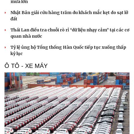
mưa lớn
Nhật Bản giải cứu hàng trăm du khách mắc kẹt do sạt lở
đất
Thái Lan điều tra chuỗi rò rỉ “dữ liệu nhạy cảm” tại các cơ
quan nhà nước
Tỷ lệ ủng hộ Tổng thống Hàn Quốc tiếp tục xuống thấp
kỷ lục
Ô TÔ - XE MÁY
Cải chính