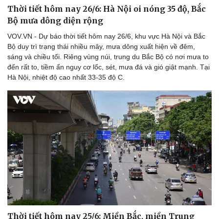
Thời tiết hôm nay 26/6: Hà Nội oi nóng 35 độ, Bắc
Bộ mưa dông diện rộng
VOV.VN - Dự báo thời tiết hôm nay 26/6, khu vực Hà Nội và Bắc
Doanh nghiệp
Công nghệ
Bộ duy trì trạng thái nhiều mây, mưa dông xuất hiện về đêm,
sáng và chiều tối. Riêng vùng núi, trung du Bắc Bộ có nơi mưa to
Thông tin doanh nghiệp
Sành điệu
đến rất to, tiềm ẩn nguy cơ lốc, sét, mưa đá và gió giật mạnh. Tại
Doanh nghiệp 24h
Tin Công nghệ
Hà Nội, nhiệt độ cao nhất 33-35 độ C.
Doanh nhân
Trải nghiệm
Vì cộng đồng
Chuyển đổi số
Thời tiết hôm nay 25/6: Miền Bắc, miền Trung