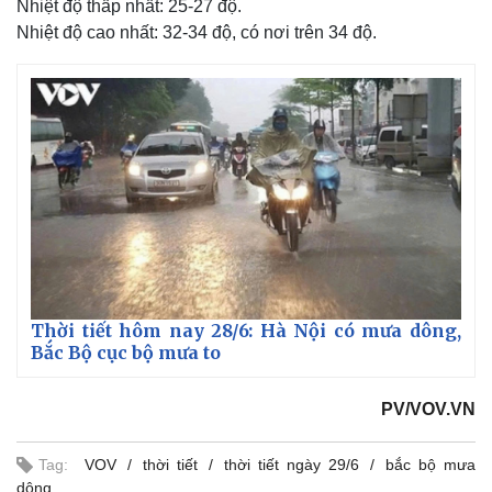
Nhiệt độ thấp nhất: 25-27 độ.
Nhiệt độ cao nhất: 32-34 độ, có nơi trên 34 độ.
Thời tiết hôm nay 28/6: Hà Nội có mưa dông,
Bắc Bộ cục bộ mưa to
Kinh tế
Thị trường
PV/VOV.VN
Bất động sản
Giá vàng
Khởi nghiệp
Tiêu dùng
Tỷ giá
Tag:
VOV
thời tiết
thời tiết ngày 29/6
bắc bộ mưa
Chứng khoán
dông