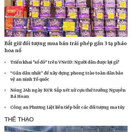
Bắt giữ đối tượng mua bán trái phép gần 3 tạ pháo
hoa nổ
Triển khai "sổ đỏ" trên VNeID: Người dân được lợi gì?
“Gần dân nhất” để xây dựng phong trào toàn dân bảo
vệ an ninh Tổ quốc
Nóng 24h ngày 10/8: Sắp xét xử cựu thứ trưởng Nguyễn
Bá Hoan
Du lịch
Podcast
Công an Phương Liệt liên tiếp bắt các đối tượng ma túy
Tư vấn
Câu chuyện thời sự
Săn Tour
Đọc truyện đêm khuya
THỂ THAO
check-in
Cửa sổ tình yêu
Kể chuyện cho bé