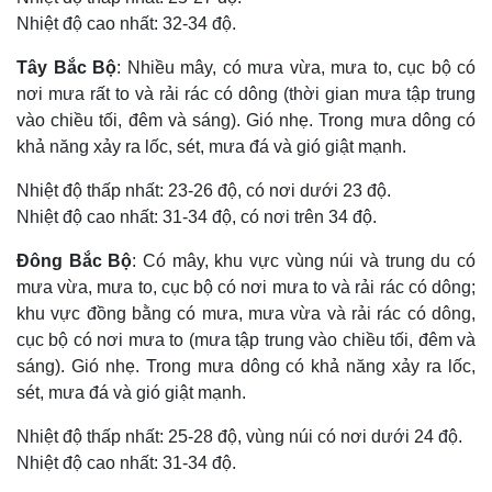
Nhiệt độ cao nhất: 32-34 độ.
Tây Bắc Bộ
: Nhiều mây, có mưa vừa, mưa to, cục bộ có
nơi mưa rất to và rải rác có dông (thời gian mưa tập trung
vào chiều tối, đêm và sáng). Gió nhẹ. Trong mưa dông có
khả năng xảy ra lốc, sét, mưa đá và gió giật mạnh.
Nhiệt độ thấp nhất: 23-26 độ, có nơi dưới 23 độ.
Nhiệt độ cao nhất: 31-34 độ, có nơi trên 34 độ.
Đông Bắc Bộ
: Có mây, khu vực vùng núi và trung du có
mưa vừa, mưa to, cục bộ có nơi mưa to và rải rác có dông;
khu vực đồng bằng có mưa, mưa vừa và rải rác có dông,
Thế giới
Multimedia
cục bộ có nơi mưa to (mưa tập trung vào chiều tối, đêm và
Quan sát
Video
sáng). Gió nhẹ. Trong mưa dông có khả năng xảy ra lốc,
Cuộc sống đó đây
Ảnh
sét, mưa đá và gió giật mạnh.
Hồ sơ
E-Magazine
Infographic
Nhiệt độ thấp nhất: 25-28 độ, vùng núi có nơi dưới 24 độ.
Nhiệt độ cao nhất: 31-34 độ.