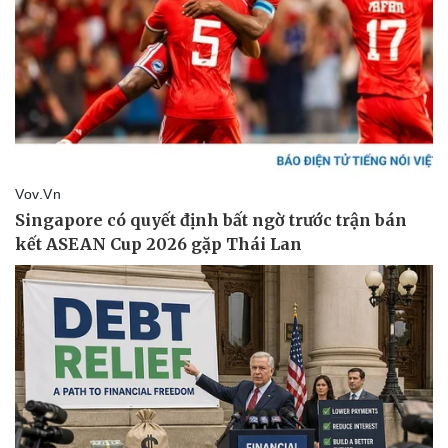
Thể thao
Ô tô - Xe máy
Bóng đá
Ô tô
Lịch thi đấu bóng đá
Xe máy
Thế giới thể thao
Tư vấn
eSports
Hậu trường