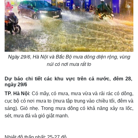
Ngày 29/6, Hà Nội và Bắc Bộ mưa dông diện rộng, vùng
núi có nơi mưa rất to
Dự báo chi tiết các khu vực trên cả nước, đêm 28,
ngày 29/6
TP. Hà Nội
: Có mây, có mưa, mưa vừa và rải rác có dông,
cục bộ có nơi mưa to (mưa tập trung vào chiều tối, đêm và
sáng). Gió nhẹ. Trong mưa dông có khả năng xảy ra lốc,
sét, mưa đá và gió giật mạnh.
Nhiệt độ thấp nhất: 25-27 độ.