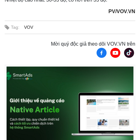
PV/VOV.VN
Tag:
VOV
Mời quý độc giả theo dõi VOV.VN trên
Kinh tế
Thị trường
Bất động sản
Giá vàng
Khởi nghiệp
Tiêu dùng
Tỷ giá
Chứng khoán