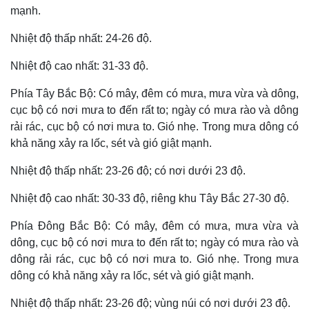
mạnh.
Nhiệt độ thấp nhất: 24-26 độ.
Nhiệt độ cao nhất: 31-33 độ.
Phía Tây Bắc Bộ: Có mây, đêm có mưa, mưa vừa và dông,
cục bộ có nơi mưa to đến rất to; ngày có mưa rào và dông
rải rác, cục bộ có nơi mưa to. Gió nhẹ. Trong mưa dông có
khả năng xảy ra lốc, sét và gió giật mạnh.
Nhiệt độ thấp nhất: 23-26 độ; có nơi dưới 23 độ.
Nhiệt độ cao nhất: 30-33 độ, riêng khu Tây Bắc 27-30 độ.
Thế giới
Multimedia
Quan sát
Video
Phía Đông Bắc Bộ: Có mây, đêm có mưa, mưa vừa và
Cuộc sống đó đây
Ảnh
dông, cục bộ có nơi mưa to đến rất to; ngày có mưa rào và
Hồ sơ
E-Magazine
dông rải rác, cục bộ có nơi mưa to. Gió nhẹ. Trong mưa
Infographic
dông có khả năng xảy ra lốc, sét và gió giật mạnh.
Nhiệt độ thấp nhất: 23-26 độ; vùng núi có nơi dưới 23 độ.