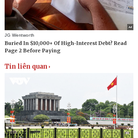
Thể thao
Ô tô - Xe máy
Bóng đá
Ô tô
Lịch thi đấu bóng đá
Xe máy
Thế giới thể thao
Tư vấn
eSports
Hậu trường
Tin liên quan