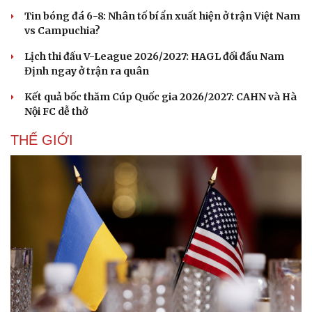
Hạt giống tâm hồn
Tin bóng đá 6-8: Nhân tố bí ẩn xuất hiện ở trận Việt Nam
vs Campuchia?
Lịch thi đấu V-League 2026/2027: HAGL đối đầu Nam
Định ngay ở trận ra quân
Kết quả bốc thăm Cúp Quốc gia 2026/2027: CAHN và Hà
Nội FC dễ thở
THẾ GIỚI