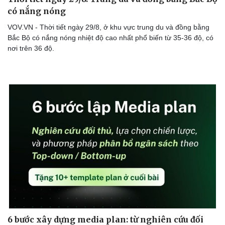
có nắng nóng
VOV.VN - Thời tiết ngày 29/8, ở khu vực trung du và đồng bằng
Bắc Bộ có nắng nóng nhiệt độ cao nhất phổ biến từ 35-36 độ, có
Doanh nghiệp
Công nghệ
nơi trên 36 độ.
Thông tin doanh nghiệp
Sành điệu
Doanh nghiệp 24h
Tin Công nghệ
Doanh nhân
Trải nghiệm
Vì cộng đồng
Chuyển đổi số
6 bước xây dựng media plan: từ nghiên cứu đối