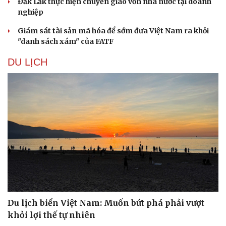
Đắk Lắk thực hiện chuyển giao vốn nhà nước tại doanh
nghiệp
Giám sát tài sản mã hóa để sớm đưa Việt Nam ra khỏi
"danh sách xám" của FATF
DU LỊCH
Du lịch biển Việt Nam: Muốn bứt phá phải vượt
khỏi lợi thế tự nhiên