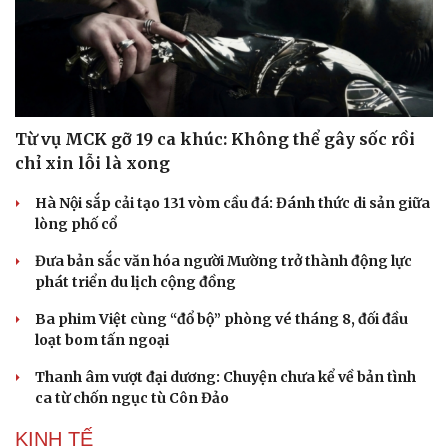
Từ vụ MCK gỡ 19 ca khúc: Không thể gây sốc rồi
Sức khỏe
Đời sống
chỉ xin lỗi là xong
Dinh dưỡng - món ngon
Nhà đẹp
Cây thuốc
Blog
Hà Nội sắp cải tạo 131 vòm cầu đá: Đánh thức di sản giữa
Sản phụ khoa
Tình yêu - Gia đình
lòng phố cổ
Nhi khoa
Đưa bản sắc văn hóa người Mường trở thành động lực
Nam khoa
phát triển du lịch cộng đồng
Làm đẹp - giảm cân
Phòng mạch online
Ba phim Việt cùng “đổ bộ” phòng vé tháng 8, đối đầu
Ăn sạch sống khỏe
loạt bom tấn ngoại
Thanh âm vượt đại dương: Chuyện chưa kể về bản tình
ca từ chốn ngục tù Côn Đảo
KINH TẾ