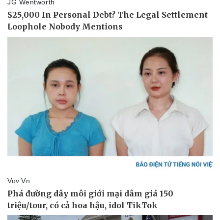
Vụ án
Vũ khí
Tin nóng
Việt Nam
Tư vấn luật
Phân tích