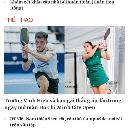
Khám xét khẩn cấp nhà Bùi Xuân Huấn (Huấn Hoa
Hồng)
THỂ THAO
Trương Vinh Hiển và bạn gái thắng áp đảo trong
Du lịch
Podcast
ngày mở màn Ho Chi Minh City Open
Tư vấn
Câu chuyện thời sự
Săn Tour
Đọc truyện đêm khuya
ĐT Việt Nam thiếu 5 trụ cột, cầu thủ Campuchia tươi rói
check-in
Cửa sổ tình yêu
trên sân tập
Kể chuyện cho bé