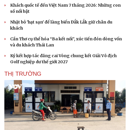
Khách quốc tế đến Việt Nam 7 tháng 2026: Những con
số nổi bật
Nhặt bỏ 'hạt sạn' để làng biển Đắk Lắk giữ chân du
khách
Cần Thơ cụ thể hóa “Ba kết nối”, xúc tiến đón dòng vốn
và du khách Thái Lan
Ký kết hợp tác đăng cai Vòng chung kết Giải Vô địch
Golf nghiệp dư thế giới 2027
THỊ TRƯỜNG
Văn hóa
Giải trí
Sân khấu - Điện ảnh
Nghệ sĩ
Văn học
Thời trang
Âm nhạc
Sao Việt
Di sản