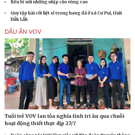
Bền bỉ nối những nhịp cầu vùng cao
Quy tập hài cốt liệt sĩ trong hang đá ở xã Cư Pui, tỉnh
Đắk Lắk
DẤU ẤN VOV
Tuổi trẻ VOV lan tỏa nghĩa tình tri ân qua chuỗi
hoạt động thiết thực dịp 27/7