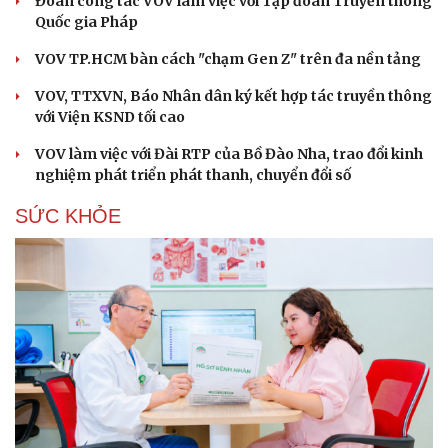
Đoàn công tác VOV làm việc với Tập đoàn Truyền thông
Quốc gia Pháp
VOV TP.HCM bàn cách "chạm Gen Z" trên đa nền tảng
VOV, TTXVN, Báo Nhân dân ký kết hợp tác truyền thông
với Viện KSND tối cao
VOV làm việc với Đài RTP của Bồ Đào Nha, trao đổi kinh
nghiệm phát triển phát thanh, chuyển đổi số
SỨC KHỎE