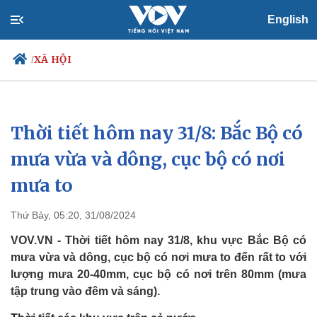
English
XÃ HỘI
/
Thời tiết hôm nay 31/8: Bắc Bộ có
Chính trị
Xã hội
Đảng
Tin 24h
mưa vừa và dông, cục bộ có nơi
Tổ chức nhân sự
Dự báo thời tiết
mưa to
Quốc hội
Giáo dục
Nhận diện sự thật
Dấu ấn VOV
Việc làm
Thứ Bảy, 05:20, 31/08/2024
Biển đảo
VOV.VN - Thời tiết hôm nay 31/8, khu vực Bắc Bộ có
mưa vừa và dông, cục bộ có nơi mưa to đến rất to với
lượng mưa 20-40mm, cục bộ có nơi trên 80mm (mưa
tập trung vào đêm và sáng).