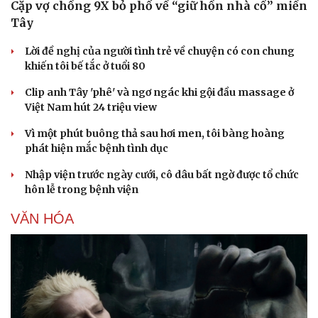
Cặp vợ chồng 9X bỏ phố về “giữ hồn nhà cổ” miền
Tây
Lời đề nghị của người tình trẻ về chuyện có con chung
khiến tôi bế tắc ở tuổi 80
Clip anh Tây 'phê' và ngơ ngác khi gội đầu massage ở
Việt Nam hút 24 triệu view
Vì một phút buông thả sau hơi men, tôi bàng hoàng
phát hiện mắc bệnh tình dục
Nhập viện trước ngày cưới, cô dâu bất ngờ được tổ chức
hôn lễ trong bệnh viện
VĂN HÓA