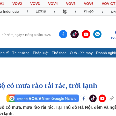
V1
VOV2
VOV3
VOV4
VOV5
VOV6
VOV GT
a Indonesia
/
日本語
/
ខ្មែរ
/
한국어
/
ພາ
Thứ Năm, ngày 6 tháng 8 năm 2026
Po
inh tế
Thị trường
Pháp luật
Thể thao
Ô tô - Xe máy
Doanh nghi
Thế giới
Multimedia
K
Quan sát
Video
B
Cuộc sống đó đây
Ảnh
K
Hồ sơ
E-Magazine
ộ có mưa rào rải rác, trời lạnh
Infographic
Thể thao
Ô tô - Xe máy
D
Bộ có mưa, mưa rào rải rác. Tại Thủ đô Hà Nội, đêm và ng
i lạnh.
Bóng đá
Ô tô
T