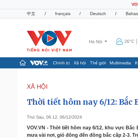
VO
中文
/
français
/
Deutsch
/
Bahas
26°C
Hà Nội
Chính trị
Xã hội
Thế giới
Multimedia
K
Chính trị
Xã hội
Đảng
Tin 24h
XÃ HỘI
Tổ chức nhân sự
Dự báo thời tiết
Quốc hội
Giáo dục
Thời tiết hôm nay 6/12: Bắc B
Nhận diện sự thật
Dấu ấn VOV
Việc làm
Biển đảo
Thứ Sáu, 06:12, 06/12/2024
Pháp luật
Quân sự - Quốc phòng
VOV.VN - Thời tiết hôm nay 6/12, khu vực Bắc 
mưa vài nơi, gió đông đến đông bắc cấp 2-3. Trờ
Vụ án
Vũ khí