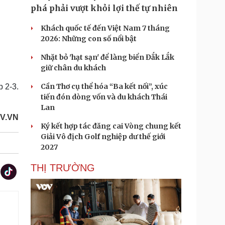
phá phải vượt khỏi lợi thế tự nhiên
Khách quốc tế đến Việt Nam 7 tháng
2026: Những con số nổi bật
Nhặt bỏ 'hạt sạn' để làng biển Đắk Lắk
giữ chân du khách
Cần Thơ cụ thể hóa “Ba kết nối”, xúc
p 2-3.
tiến đón dòng vốn và du khách Thái
Lan
V.VN
Ký kết hợp tác đăng cai Vòng chung kết
Giải Vô địch Golf nghiệp dư thế giới
2027
THỊ TRƯỜNG