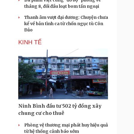
Ba phim Việt cùng “đổ bộ” phòng vé
tháng 8, đối đầu loạt bom tấn ngoại
Thanh âm vượt đại dương: Chuyện chưa
kể về bản tình ca từ chốn ngục tù Côn
Đảo
KINH TẾ
Ninh Bình đầu tư 502 tỷ đồng xây
chung cư cho thuê
Phòng vệ thương mại phát huy hiệu quả
từ hệ thống cảnh báo sớm