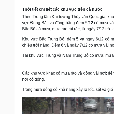
Tin nóng
Việt Nam
Tư vấn luật
Phân tích
Thời tiết chi tiết các khu vực trên cả nước
Theo Trung tâm Khí tượng Thủy văn Quốc gia, khu 
vực Đông Bắc và đồng bằng đêm 5/12 có mưa vài 
Sức khỏe
Đời sống
Bắc Bộ có mưa, mưa rào rải rác, từ ngày 7/12 trời 
Dinh dưỡng - món ngon
Nhà đẹp
Khu vực Bắc Trung Bộ, đêm 5 và ngày 6/12 có m
Cây thuốc
Blog
chiều trời nắng. Đêm 6 và ngày 7/12 có mưa vài nơ
Sản phụ khoa
Tình yêu - Gia đình
Nhi khoa
Tại khu vực Trung và Nam Trung Bộ có mưa, mưa rà
Nam khoa
Làm đẹp - giảm cân
Phòng mạch online
Ăn sạch sống khỏe
Các khu vực khác có mưa rào và dông vài nơi; riên
nơi có dông.
Cải chính
Trong mưa dông có khả năng xảy ra lốc, sét và gió