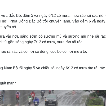
Lịch thi đấu bóng đá
Xe máy
Thế giới thể thao
Tư vấn
eSports
V
vực Bắc Bộ, đêm 5 và ngày 6/12 có mưa, mưa rào rải rác; riên
Hậu trường
nơi. Phía Đông Bắc Bộ trời chuyển lạnh. Vào đêm 6 và ngày 
Văn hóa
Giải trí
D
chuyển rét.
Sân khấu - Điện ảnh
Nghệ sĩ
ưa vài nơi, sáng sớm có sương mù và sương mù nhẹ rải rác,
Văn học
Thời trang
i; từ gần sáng ngày 7/12 có mưa, mưa rào rải rác.
Âm nhạc
Sao Việt
c
Di sản
o rải rác và có nơi có dông, cục bộ có nơi mưa to.
g Nam Bộ tối ngày 5 và chiều tối ngày 6/12 có mưa rào rải rác
 giật mạnh.