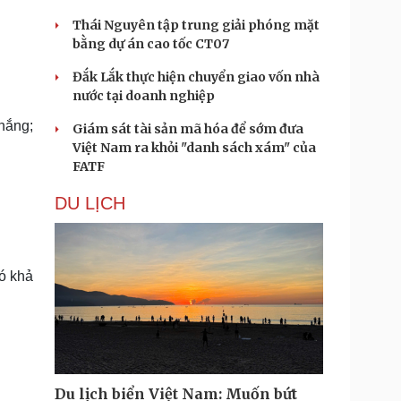
Thái Nguyên tập trung giải phóng mặt
bằng dự án cao tốc CT07
Đắk Lắk thực hiện chuyển giao vốn nhà
nước tại doanh nghiệp
nắng;
Giám sát tài sản mã hóa để sớm đưa
Việt Nam ra khỏi "danh sách xám" của
FATF
DU LỊCH
ó khả
Du lịch biển Việt Nam: Muốn bứt