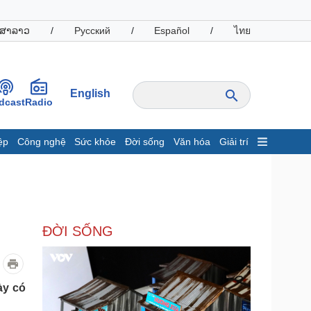
ສາລາວ
/
Русский
/
Español
/
ไทย
English
dcast
Radio
ệp
Công nghệ
Sức khỏe
Đời sống
Văn hóa
Giải trí
inh tế
Thị trường
ất động sản
Giá vàng
hởi nghiệp
Tiêu dùng
Tỷ giá
ĐỜI SỐNG
Chứng khoán
Giá cà phê
oanh nghiệp
Công nghệ
ày có
hông tin doanh nghiệp
Sành điệu