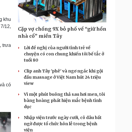
Doanh nghiệp 24h
Tin Công nghệ
Doanh nhân
Trải nghiệm
ì cộng đồng
Chuyển đổi số
g khu
7/12,
Cặp vợ chồng 9X bỏ phố về “giữ hồn
u lịch
Podcast
nhà cổ” miền Tây
Tư vấn
Câu chuyện thời sự
 trưa
Săn Tour
Đọc truyện đêm khuya
Lời đề nghị của người tình trẻ về
heck-in
Cửa sổ tình yêu
chuyện có con chung khiến tôi bế tắc ở
Kể chuyện cho bé
tuổi 80
Hạt giống tâm hồn
Clip anh Tây 'phê' và ngơ ngác khi gội
đầu massage ở Việt Nam hút 24 triệu
view
 và có
Vì một phút buông thả sau hơi men, tôi
bàng hoàng phát hiện mắc bệnh tình
dục
Nhập viện trước ngày cưới, cô dâu bất
ngờ được tổ chức hôn lễ trong bệnh
viện