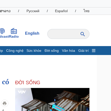
ສາລາວ
/
Русский
/
Español
/
ไทย
English
dcast
Radio
ệp
Công nghệ
Sức khỏe
Đời sống
Văn hóa
Giải trí
inh tế
Thị trường
ất động sản
Giá vàng
hởi nghiệp
Tiêu dùng
Tỷ giá
 có
ĐỜI SỐNG
Chứng khoán
Giá cà phê
oanh nghiệp
Công nghệ
hông tin doanh nghiệp
Sành điệu