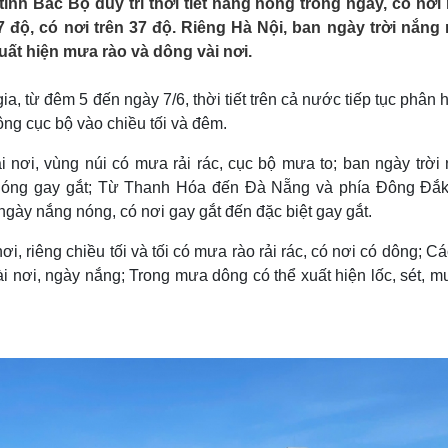
ỉnh Bắc Bộ duy trì thời tiết nắng nóng trong ngày, có nơi
Lịch thi đấu bóng đá
Xe máy
7 độ, có nơi trên 37 độ. Riêng Hà Nội, ban ngày trời nắng
Thế giới thể thao
Tư vấn
uất hiện mưa rào và dông vài nơi.
eSports
V
Hậu trường
, từ đêm 5 đến ngày 7/6, thời tiết trên cả nước tiếp tục phân 
Văn hóa
Giải trí
D
dông cục bộ vào chiều tối và đêm.
Sân khấu - Điện ảnh
Nghệ sĩ
Văn học
Thời trang
 nơi, vùng núi có mưa rải rác, cục bộ mưa to; ban ngày trời 
Âm nhạc
Sao Việt
c
 nóng gay gắt; Từ Thanh Hóa đến Đà Nẵng và phía Đông Đắk
Di sản
ngày nắng nóng, có nơi gay gắt đến đặc biệt gay gắt.
 riêng chiều tối và tối có mưa rào rải rác, có nơi có dông; C
i nơi, ngày nắng; Trong mưa dông có thể xuất hiện lốc, sét, m