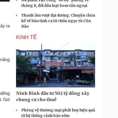
Ba phim Việt cùng “đổ bộ” phòng vé
tháng 8, đối đầu loạt bom tấn ngoại
Thanh âm vượt đại dương: Chuyện chưa
kể về bản tình ca từ chốn ngục tù Côn
ảy ra
Đảo
KINH TẾ
 nắng
Ninh Bình đầu tư 502 tỷ đồng xây
 dông
chung cư cho thuê
t. Gió
Phòng vệ thương mại phát huy hiệu quả
từ hệ thống cảnh báo sớm