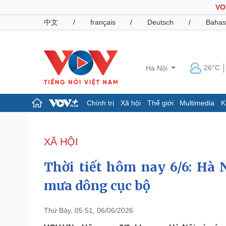
VO
中文
/
français
/
Deutsch
/
Bahas
26°C
Hà Nội
Chính trị
Xã hội
Thế giới
Multimedia
K
Chính trị
Xã hội
Đảng
Tin 24h
XÃ HỘI
Tổ chức nhân sự
Dự báo thời tiết
Quốc hội
Giáo dục
Thời tiết hôm nay 6/6: Hà 
Nhận diện sự thật
Dấu ấn VOV
Việc làm
mưa dông cục bộ
Biển đảo
Pháp luật
Quân sự - Quốc phòng
Thứ Bảy, 05:51, 06/06/2026
Vụ án
Vũ khí