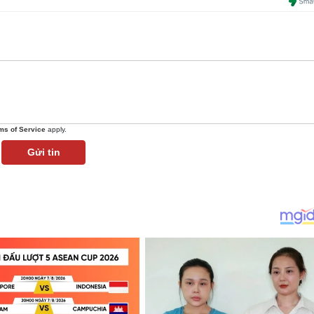
ms of Service
apply.
Gửi tin