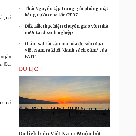
Thái Nguyên tập trung giải phóng mặt
bằng dự án cao tốc CT07
ắt, có
Đắk Lắk thực hiện chuyển giao vốn nhà
nước tại doanh nghiệp
Giám sát tài sản mã hóa để sớm đưa
Việt Nam ra khỏi "danh sách xám" của
FATF
 ngày
a lốc,
DU LỊCH
nơi có
Du lịch biển Việt Nam: Muốn bứt