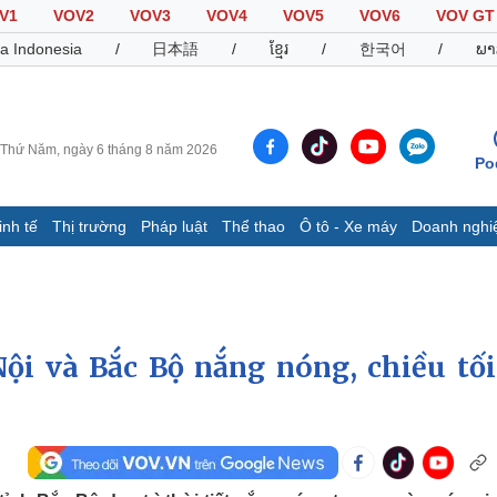
V1
VOV2
VOV3
VOV4
VOV5
VOV6
VOV GT
a Indonesia
/
日本語
/
ខ្មែរ
/
한국어
/
ພາ
Thứ Năm, ngày 6 tháng 8 năm 2026
Po
inh tế
Thị trường
Pháp luật
Thể thao
Ô tô - Xe máy
Doanh nghi
Thế giới
Multimedia
K
Quan sát
Video
B
Cuộc sống đó đây
Ảnh
K
Hồ sơ
E-Magazine
Nội và Bắc Bộ nắng nóng, chiều tối
Infographic
Thể thao
Ô tô - Xe máy
D
Bóng đá
Ô tô
T