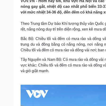
VOV.VN - Hôm nay 6/6, khu vực Hà Nội và các t
Tin nóng
Việt Nam
nóng gay gắt, nhiệt độ cao nhất phổ biến 33-3
Tư vấn luật
Phân tích
với mức nhiệt 34-36 độ, đến đêm có khả năng x
Theo Trung tâm Dự báo Khí tượng thủy văn Quốc gia
Sức khỏe
Đời sống
rệt, nắng nóng duy trì trên diện rộng, xen kẽ mưa 
Dinh dưỡng - món ngon
Nhà đẹp
Cây thuốc
Blog
Bắc Bộ: Chiều tối và đêm có mưa rào và dông vài
Sản phụ khoa
Tình yêu - Gia đình
trung du và đồng bằng có nắng nóng, nơi nắng
Nhi khoa
Chiều tối và đêm có mưa rào và dông vài nơi; ban 
Nam khoa
Làm đẹp - giảm cân
Tây Nguyên và Nam Bộ: Có mưa rào và dông vài nơi,
Phòng mạch online
vực khác: Chiều tối và đêm có mưa rào và dông và
Ăn sạch sống khỏe
và gió giật mạnh.
Cải chính