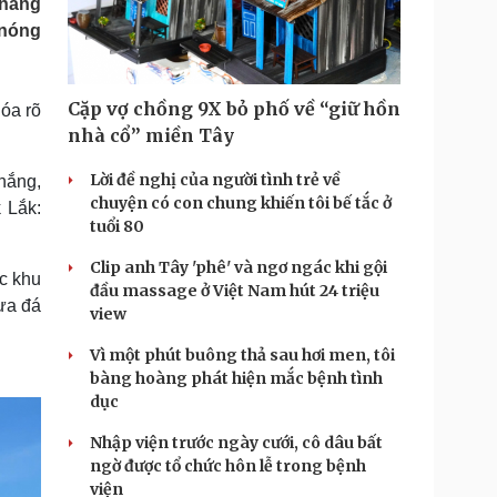
 nắng
Doanh nghiệp 24h
Tin Công nghệ
 nóng
Doanh nhân
Trải nghiệm
ì cộng đồng
Chuyển đổi số
Cặp vợ chồng 9X bỏ phố về “giữ hồn
hóa rõ
u lịch
Podcast
nhà cổ” miền Tây
Tư vấn
Câu chuyện thời sự
Săn Tour
Đọc truyện đêm khuya
Lời đề nghị của người tình trẻ về
nắng,
heck-in
Cửa sổ tình yêu
chuyện có con chung khiến tôi bế tắc ở
 Lắk:
Kể chuyện cho bé
tuổi 80
Hạt giống tâm hồn
Clip anh Tây 'phê' và ngơ ngác khi gội
ác khu
đầu massage ở Việt Nam hút 24 triệu
ưa đá
view
Vì một phút buông thả sau hơi men, tôi
bàng hoàng phát hiện mắc bệnh tình
dục
Nhập viện trước ngày cưới, cô dâu bất
ngờ được tổ chức hôn lễ trong bệnh
viện