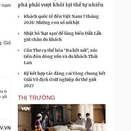
phá phải vượt khỏi lợi thế tự nhiên
ây nam
Khách quốc tế đến Việt Nam 7 tháng
2026: Những con số nổi bật
Nhặt bỏ 'hạt sạn' để làng biển Đắk Lắk
giữ chân du khách
g. Gió
Cần Thơ cụ thể hóa “Ba kết nối”, xúc
tiến đón dòng vốn và du khách Thái
Lan
Ký kết hợp tác đăng cai Vòng chung kết
Giải Vô địch Golf nghiệp dư thế giới
2027
ưa to
THỊ TRƯỜNG
y gắt
V.VN