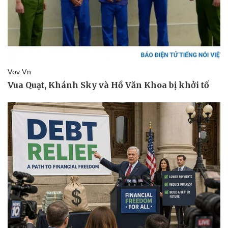
Thể thao
Ô tô - Xe máy
Bóng đá
Ô tô
Lịch thi đấu bóng đá
Xe máy
Thế giới thể thao
Tư vấn
eSports
Hậu trường