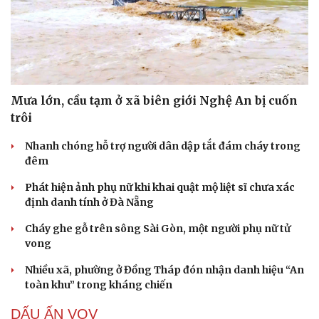
Mưa lớn, cầu tạm ở xã biên giới Nghệ An bị cuốn
trôi
Nhanh chóng hỗ trợ người dân dập tắt đám cháy trong
đêm
Phát hiện ảnh phụ nữ khi khai quật mộ liệt sĩ chưa xác
định danh tính ở Đà Nẵng
Cháy ghe gỗ trên sông Sài Gòn, một người phụ nữ tử
vong
Nhiều xã, phường ở Đồng Tháp đón nhận danh hiệu “An
toàn khu” trong kháng chiến
DẤU ẤN VOV