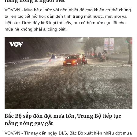
VOV.VN - Mùa hè oi bức với nền nhiệt độ cao khiến cơ thể chúng
ta liên tục tiết mồ hôi, dẫn đến tình trạng mất nước, mệt mỏi và
kiệt sức. Dưới đây là 6 loại trái cây, rau củ bù nước cực tốt cho
mùa hè không phải ai cũng biết.
Doanh nghiệp
Công nghệ
Thông tin doanh nghiệp
Sành điệu
Doanh nghiệp 24h
Tin Công nghệ
Doanh nhân
Trải nghiệm
Vì cộng đồng
Chuyển đổi số
Bắc Bộ sắp đón đợt mưa lớn, Trung Bộ tiếp tục
nắng nóng gay gắt
VOV.VN - Từ nay đến ngày 14/6, Bắc Bộ xuất hiện nhiều đợt mưa