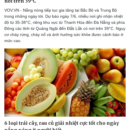
nơi trên 39°C
VOV.VN - Nắng nóng tiếp tục gia tăng tại Bắc Bộ và Trung Bộ
trong những ngày tới. Dự báo ngày 7/6, nhiều nơi ghi nhận nhiệt
độ từ 35-38°C, riêng khu vực từ Thanh Hóa đến Đà Nẵng và phía
Đông các tỉnh từ Quảng Ngãi đến Đắk Lắk có nơi trên 39°C. Nguy
cơ cháy rừng, cháy nổ và ảnh hưởng sức khỏe được cảnh báo ở
mức cao.
6 loại trái cây, rau củ giải nhiệt cực tốt cho ngày
nắng nóng ít người biết