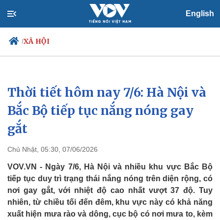
English
XÃ HỘI
/
Thời tiết hôm nay 7/6: Hà Nội và
Chính trị
Xã hội
Đảng
Tin 24h
Bắc Bộ tiếp tục nắng nóng gay
Tổ chức nhân sự
Dự báo thời tiết
gắt
Quốc hội
Giáo dục
Nhận diện sự thật
Dấu ấn VOV
Việc làm
Chủ Nhật, 05:30, 07/06/2026
Biển đảo
VOV.VN - Ngày 7/6, Hà Nội và nhiều khu vực Bắc Bộ
tiếp tục duy trì trạng thái nắng nóng trên diện rộng, có
nơi gay gắt, với nhiệt độ cao nhất vượt 37 độ. Tuy
nhiên, từ chiều tối đến đêm, khu vực này có khả năng
xuất hiện mưa rào và dông, cục bộ có nơi mưa to, kèm