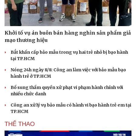
Khởi tố vụ án buôn bán hàng nghìn sản phẩm giả
mạo thương hiệu
Bắt khẩn cấp bảo mẫu trong vụ hai trẻ nhỏ bị bạo hành
tại TP.HCM
Nóng 24h ngày 8/8: Công an làm việc với bảo mẫu bạo
hành trẻ ở TP.HCM
Bổ sung thẩm quyền xử phạt vi phạm hành chính với
nhiều chức danh
Công an xử lý vụ bảo mẫu có hành vi bạo hành trẻ em tại
Du lịch
Podcast
TP.HCM
Tư vấn
Câu chuyện thời sự
Săn Tour
Đọc truyện đêm khuya
THỂ THAO
check-in
Cửa sổ tình yêu
Kể chuyện cho bé