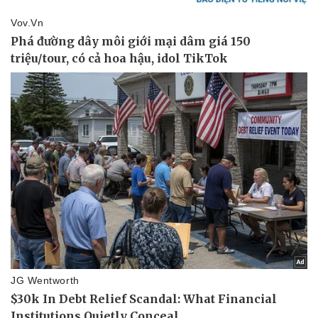
Vụ án
Vũ khí
Tin nóng
Việt Nam
Tư vấn luật
Phân tích