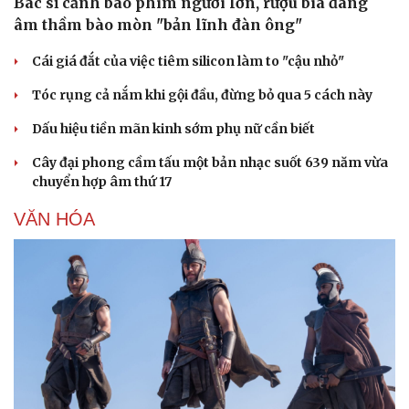
Bác sĩ cảnh báo phim người lớn, rượu bia đang
âm thầm bào mòn "bản lĩnh đàn ông"
Cái giá đắt của việc tiêm silicon làm to "cậu nhỏ"
Tóc rụng cả nắm khi gội đầu, đừng bỏ qua 5 cách này
Dấu hiệu tiền mãn kinh sớm phụ nữ cần biết
Sức khỏe
Đời sống
Cây đại phong cầm tấu một bản nhạc suốt 639 năm vừa
Dinh dưỡng - món ngon
Nhà đẹp
chuyển hợp âm thứ 17
Cây thuốc
Blog
Sản phụ khoa
Tình yêu - Gia đình
VĂN HÓA
Nhi khoa
Nam khoa
Làm đẹp - giảm cân
Phòng mạch online
Ăn sạch sống khỏe