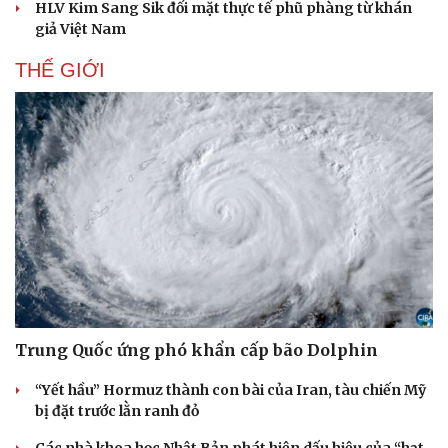
HLV Kim Sang Sik đối mặt thực tế phũ phàng từ khán
giả Việt Nam
THẾ GIỚI
Trung Quốc ứng phó khẩn cấp bão Dolphin
“Yết hầu” Hormuz thành con bài của Iran, tàu chiến Mỹ
bị đặt trước lằn ranh đỏ
Các nhà khoa học Nhật Bản phát hiện dấu hiệu của “hạt