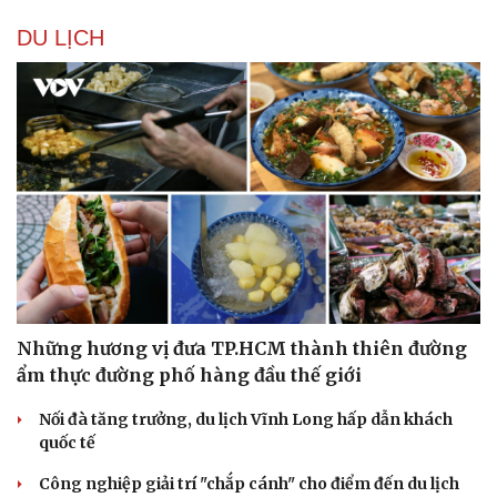
DU LỊCH
Văn hóa
Giải trí
Những hương vị đưa TP.HCM thành thiên đường
Sân khấu - Điện ảnh
Nghệ sĩ
ẩm thực đường phố hàng đầu thế giới
Văn học
Thời trang
Âm nhạc
Sao Việt
Nối đà tăng trưởng, du lịch Vĩnh Long hấp dẫn khách
Di sản
quốc tế
Công nghiệp giải trí "chắp cánh" cho điểm đến du lịch