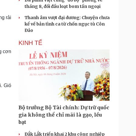
Ba phim Việt cùng “đổ bộ” phòng vé
tháng 8, đối đầu loạt bom tấn ngoại
ng rải
Thanh âm vượt đại dương: Chuyện chưa
kể về bản tình ca từ chốn ngục tù Côn
Đảo
KINH TẾ
ng cơn
. Gió
Bộ trưởng Bộ Tài chính: Dự trữ quốc
gia không thể chỉ mãi là gạo, lều
bạt
Đắk Lắk triển khai 2 khu công nghiệp