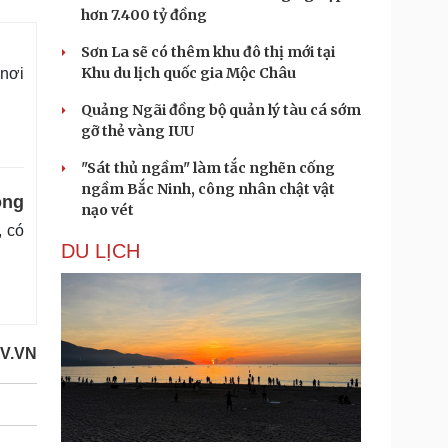
hơn 7.400 tỷ đồng
Sơn La sẽ có thêm khu đô thị mới tại
Khu du lịch quốc gia Mộc Châu
 nơi
Quảng Ngãi đồng bộ quản lý tàu cá sớm
gỡ thẻ vàng IUU
"Sát thủ ngầm" làm tắc nghẽn cống
ngầm Bắc Ninh, công nhân chật vật
ộng
nạo vét
, có
DU LỊCH
V.VN