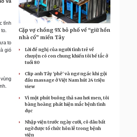
ào và
Doanh nghiệp 24h
Tin Công nghệ
Doanh nhân
Trải nghiệm
ì cộng đồng
Chuyển đổi số
 tỉnh
Cặp vợ chồng 9X bỏ phố về “giữ hồn
to.
u lịch
Podcast
nhà cổ” miền Tây
Tư vấn
Câu chuyện thời sự
ưa to
Săn Tour
Đọc truyện đêm khuya
Lời đề nghị của người tình trẻ về
à gió
heck-in
Cửa sổ tình yêu
chuyện có con chung khiến tôi bế tắc ở
Kể chuyện cho bé
tuổi 80
Hạt giống tâm hồn
Clip anh Tây 'phê' và ngơ ngác khi gội
 vùng
đầu massage ở Việt Nam hút 24 triệu
nh.
view
Vì một phút buông thả sau hơi men, tôi
bàng hoàng phát hiện mắc bệnh tình
dục
Nhập viện trước ngày cưới, cô dâu bất
ngờ được tổ chức hôn lễ trong bệnh
viện