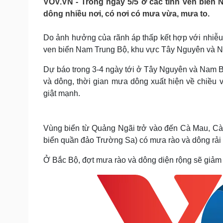
VOV.VN - Trong ngày 5/5 ở các tỉnh ven biể
Tin nóng
Việt Nam
dông nhiều nơi, có nơi có mưa vừa, mưa to.
Tư vấn luật
Phân tích
Do ảnh hưởng của rãnh áp thấp kết hợp với nhiễu 
ven biển Nam Trung Bộ, khu vực Tây Nguyên và N
Sức khỏe
Đời sống
Dinh dưỡng - món ngon
Nhà đẹp
Dự báo trong 3-4 ngày tới ở Tây Nguyên và Nam Bộ
Cây thuốc
Blog
và dông, thời gian mưa dông xuất hiện về chiều v
Sản phụ khoa
Tình yêu - Gia đình
giật mạnh.
Nhi khoa
Nam khoa
Làm đẹp - giảm cân
Vùng biển từ Quảng Ngãi trở vào đến Cà Mau, C
Phòng mạch online
biển quần đảo Trường Sa) có mưa rào và dông rải r
Ăn sạch sống khỏe
Cải chính
Ở Bắc Bộ, đợt mưa rào và dông diện rộng sẽ giảm 