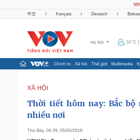
VO
中文
/
français
/
Deutsch
/
Bahas
31°C
Hà Nội
Chính trị
Xã hội
Thế giới
Multimedia
K
Chính trị
Xã hội
Đảng
Tin 24h
XÃ HỘI
Tổ chức nhân sự
Dự báo thời tiết
Quốc hội
Giáo dục
Thời tiết hôm nay: Bắc b
Nhận diện sự thật
Dấu ấn VOV
Việc làm
nhiều nơi
Biển đảo
Pháp luật
Quân sự - Quốc phòng
Thứ Bảy, 06:39, 05/05/2018
Vụ án
Vũ khí