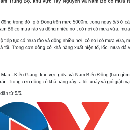
n Nam Trung Bộ, khu vực Tây Nguyên và Nam Bộ có mưa r
Lịch thi đấu bóng đá
Xe máy
Thế giới thể thao
Tư vấn
eSports
V
Hậu trường
động trong đới gió Đông trên mực 5000m, trong ngày 5/5 ở các
am Bộ có mưa rào và dông nhiều nơi, có nơi có mưa vừa, mưa 
Văn hóa
Giải trí
D
Sân khấu - Điện ảnh
Nghệ sĩ
 tiếp tục có mưa rào và dông nhiều nơi, có nơi có mưa vừa, m
Văn học
Thời trang
à tối. Trong cơn dông có khả năng xuất hiện tố, lốc, mưa đá v
Âm nhạc
Sao Việt
c
Di sản
à Mau –Kiên Giang, khu vực giữa và Nam Biển Đông (bao gồm
ác. Trong cơn dông có khả năng xảy ra lốc xoáy và gió giật mạ
dần từ 5/5.