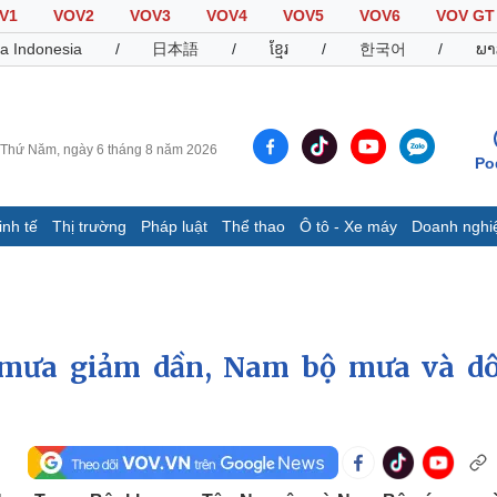
V1
VOV2
VOV3
VOV4
VOV5
VOV6
VOV GT
a Indonesia
/
日本語
/
ខ្មែរ
/
한국어
/
ພາ
Thứ Năm, ngày 6 tháng 8 năm 2026
Po
inh tế
Thị trường
Pháp luật
Thể thao
Ô tô - Xe máy
Doanh nghi
Thế giới
Multimedia
K
Quan sát
Video
B
Cuộc sống đó đây
Ảnh
K
Hồ sơ
E-Magazine
ộ mưa giảm dần, Nam bộ mưa và d
Infographic
Thể thao
Ô tô - Xe máy
D
Bóng đá
Ô tô
T