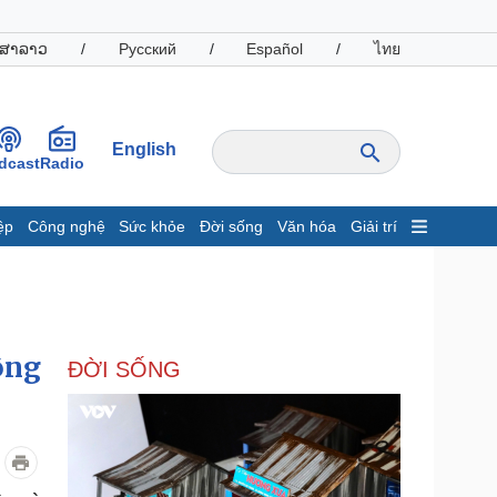
ສາລາວ
/
Русский
/
Español
/
ไทย
English
dcast
Radio
ệp
Công nghệ
Sức khỏe
Đời sống
Văn hóa
Giải trí
inh tế
Thị trường
ất động sản
Giá vàng
hởi nghiệp
Tiêu dùng
Tỷ giá
ông
ĐỜI SỐNG
Chứng khoán
Giá cà phê
oanh nghiệp
Công nghệ
hông tin doanh nghiệp
Sành điệu