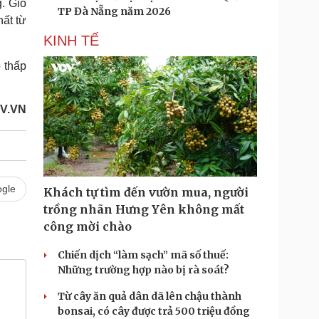
g. Gió
TP Đà Nẵng năm 2026
hất từ
KINH TẾ
 thấp
V.VN
gle
Khách tự tìm đến vườn mua, người
trồng nhãn Hưng Yên không mất
công mời chào
Chiến dịch “làm sạch” mã số thuế:
Những trường hợp nào bị rà soát?
Từ cây ăn quả dân dã lên chậu thành
bonsai, có cây được trả 500 triệu đồng