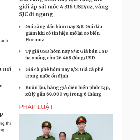
giới áp sát mốc 4.316 USD/oz, vàng
SJC đi ngang
Giá xăng dầu hôm nay 8/8: Giá dầu
giảm khi có tín hiệu mở lại eo biển
Hormuz
thành
Tỷ giá USD hôm nay 8/8: Giá bán USD
hạ xuống còn 26.468 đồng/USD
u nơi
Giá cà phê hôm nay 8/8: Giá cà phê
trong nước ổn định
êm
Buôn lậu, hàng giả diễn biến phức tạp,
xử lý gần 68.000 vụ trong 6 tháng
PHÁP LUẬT
ẹp
ng thì
ng.