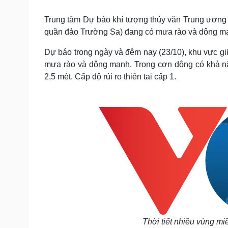
Tin nóng
Việt Nam
Tư vấn luật
Phân tích
Trung tâm Dự báo khí tượng thủy văn Trung ương
quần đảo Trường Sa) đang có mưa rào và dông m
Dự báo trong ngày và đêm nay (23/10), khu vực g
Sức khỏe
Đời sống
mưa rào và dông mạnh. Trong cơn dông có khả năn
Dinh dưỡng - món ngon
Nhà đẹp
2,5 mét. Cấp độ rủi ro thiên tai cấp 1.
Cây thuốc
Blog
Sản phụ khoa
Tình yêu - Gia đình
Nhi khoa
Nam khoa
Làm đẹp - giảm cân
Phòng mạch online
Ăn sạch sống khỏe
Cải chính
Thời tiết nhiều vùng mi