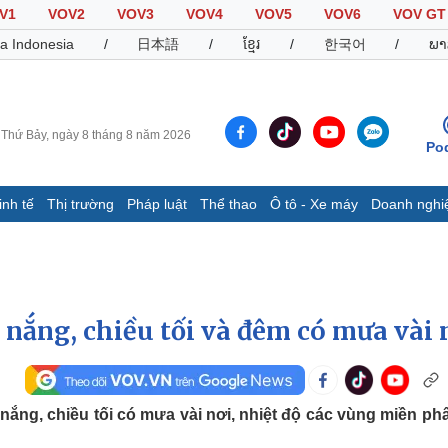
V1
VOV2
VOV3
VOV4
VOV5
VOV6
VOV GT
a Indonesia
/
日本語
/
ខ្មែរ
/
한국어
/
ພາ
Thứ Bảy, ngày 8 tháng 8 năm 2026
Po
inh tế
Thị trường
Pháp luật
Thể thao
Ô tô - Xe máy
Doanh nghi
Thế giới
Multimedia
K
Quan sát
Video
B
Cuộc sống đó đây
Ảnh
K
Hồ sơ
E-Magazine
 nắng, chiều tối và đêm có mưa vài 
Infographic
Thể thao
Ô tô - Xe máy
D
 nắng, chiều tối có mưa vài nơi, nhiệt độ các vùng miền ph
Bóng đá
Ô tô
T