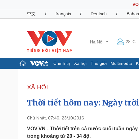
VO
中文
/
français
/
Deutsch
/
Bahas
28°C
Hà Nội
Chính trị
Xã hội
Thế giới
Multimedia
K
Chính trị
Xã hội
Đảng
Tin 24h
XÃ HỘI
Tổ chức nhân sự
Dự báo thời tiết
Quốc hội
Giáo dục
Thời tiết hôm nay: Ngày trời
Nhận diện sự thật
Dấu ấn VOV
Việc làm
Biển đảo
Chủ Nhật, 07:40, 23/10/2016
Pháp luật
Quân sự - Quốc phòng
VOV.VN - Thời tiết trên cả nước cuối tuần ngày
trong khoảng từ 20 - 34 độ.
Vụ án
Vũ khí