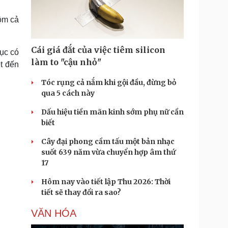
Doanh nghiệp 24h
Tin Công nghệ
Doanh nhân
Trải nghiệm
ồm cả
ì cộng đồng
Chuyển đổi số
Cái giá đắt của việc tiêm silicon
ục có
u lịch
Podcast
làm to "cậu nhỏ"
t đến
Tư vấn
Câu chuyện thời sự
Săn Tour
Đọc truyện đêm khuya
Tóc rụng cả nắm khi gội đầu, đừng bỏ
heck-in
Cửa sổ tình yêu
qua 5 cách này
Kể chuyện cho bé
Dấu hiệu tiền mãn kinh sớm phụ nữ cần
Hạt giống tâm hồn
biết
Cây đại phong cầm tấu một bản nhạc
suốt 639 năm vừa chuyển hợp âm thứ
17
Hôm nay vào tiết lập Thu 2026: Thời
tiết sẽ thay đổi ra sao?
VĂN HÓA