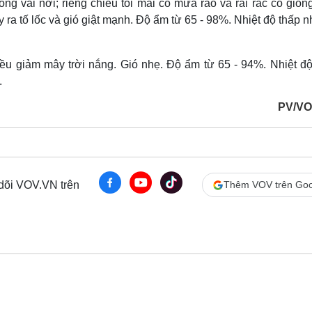
g vài nơi; riêng chiều tối mai có mưa rào và rải rác có giôn
ra tố lốc và gió giật mạnh. Độ ẩm từ 65 - 98%. Nhiệt độ thấp n
ều giảm mây trời nắng. Gió nhẹ. Độ ẩm từ 65 - 94%. Nhiệt độ
.
PV/VO
 dõi VOV.VN trên
Thêm VOV trên Goo