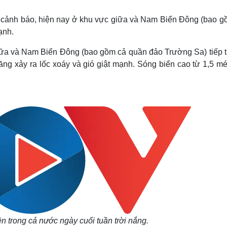
Lịch thi đấu bóng đá
Xe máy
Thế giới thể thao
Tư vấn
 cảnh báo, hiện nay ở khu vực giữa và Nam Biển Đông (bao g
eSports
V
ạnh.
Hậu trường
iữa và Nam Biển Đông (bao gồm cả quần đảo Trường Sa) tiếp t
Văn hóa
Giải trí
D
g xảy ra lốc xoáy và gió giật mạnh. Sóng biển cao từ 1,5 mé
Sân khấu - Điện ảnh
Nghệ sĩ
Văn học
Thời trang
Âm nhạc
Sao Việt
c
Di sản
ền trong cả nước ngày cuối tuần trời nắng.