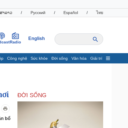
ສາລາວ
/
Русский
/
Español
/
ไทย
English
dcast
Radio
ệp
Công nghệ
Sức khỏe
Đời sống
Văn hóa
Giải trí
inh tế
Thị trường
ất động sản
Giá vàng
hởi nghiệp
Tiêu dùng
Tỷ giá
nơi
ĐỜI SỐNG
Chứng khoán
Giá cà phê
oanh nghiệp
Công nghệ
ân bổ
hông tin doanh nghiệp
Sành điệu