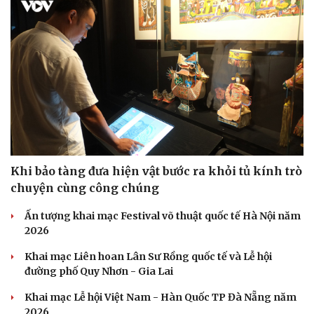
Sức khỏe
Đời sống
Dinh dưỡng - món ngon
Nhà đẹp
Cây thuốc
Blog
Sản phụ khoa
Tình yêu - Gia đình
Khi bảo tàng đưa hiện vật bước ra khỏi tủ kính trò
Nhi khoa
Nam khoa
chuyện cùng công chúng
Làm đẹp - giảm cân
Phòng mạch online
Ấn tượng khai mạc Festival võ thuật quốc tế Hà Nội năm
Ăn sạch sống khỏe
2026
Khai mạc Liên hoan Lân Sư Rồng quốc tế và Lễ hội
đường phố Quy Nhơn - Gia Lai
Khai mạc Lễ hội Việt Nam - Hàn Quốc TP Đà Nẵng năm
2026