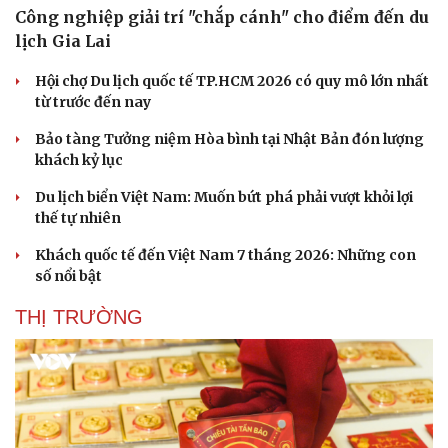
Công nghiệp giải trí "chắp cánh" cho điểm đến du
lịch Gia Lai
Hội chợ Du lịch quốc tế TP.HCM 2026 có quy mô lớn nhất
từ trước đến nay
Bảo tàng Tưởng niệm Hòa bình tại Nhật Bản đón lượng
khách kỷ lục
Du lịch biển Việt Nam: Muốn bứt phá phải vượt khỏi lợi
thế tự nhiên
Khách quốc tế đến Việt Nam 7 tháng 2026: Những con
số nổi bật
Văn hóa
Giải trí
THỊ TRƯỜNG
Sân khấu - Điện ảnh
Nghệ sĩ
Văn học
Thời trang
Âm nhạc
Sao Việt
Di sản