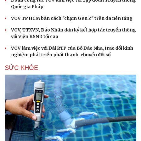
Quốc gia Pháp
VOV TP.HCM bàn cách "chạm Gen Z" trên đa nền tảng
VOV, TTXVN, Báo Nhân dân ký kết hợp tác truyền thông
với Viện KSND tối cao
VOV làm việc với Đài RTP của Bồ Đào Nha, trao đổi kinh
nghiệm phát triển phát thanh, chuyển đổi số
SỨC KHỎE