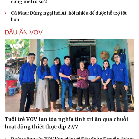
công metro số 2
Cà Mau: Đừng ngại hỏi AI, hỏi nhiều để được hỗ trợ tốt
hơn
DẤU ẤN VOV
Tuổi trẻ VOV lan tỏa nghĩa tình tri ân qua chuỗi
hoạt động thiết thực dịp 27/7
Đoàn công tác VOV làm việc với Tập đoàn Truyền thông