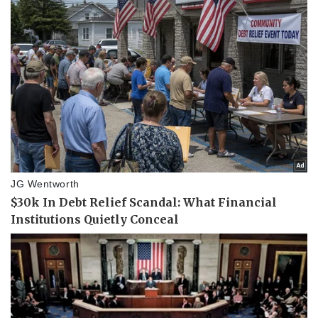
Vụ án
Vũ khí
Tin nóng
Việt Nam
Tư vấn luật
Phân tích