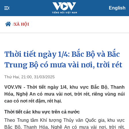
English
XÃ HỘI
/
Thời tiết ngày 1/4: Bắc Bộ và Bắc
Chính trị
Xã hội
Đảng
Tin 24h
Trung Bộ có mưa vài nơi, trời rét
Tổ chức nhân sự
Dự báo thời tiết
Quốc hội
Giáo dục
Thứ Hai, 21:00, 31/03/2025
Nhận diện sự thật
Dấu ấn VOV
Việc làm
VOV.VN - Thời tiết ngày 1/4, khu vực Bắc Bộ, Thanh
Biển đảo
Hóa, Nghệ An có mưa vài nơi, trời rét, riêng vùng núi
cao có nơi rét đậm, rét hại.
Thời tiết các khu vực trên cả nước
Theo Trung tâm Khí tượng Thủy văn Quốc gia, khu vực
Bắc Bộ, Thanh Hóa, Nghệ An có mưa vài nơi, trời rét,