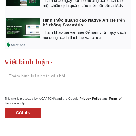
Tham khảo ngay trọn bộ hướng dẫn cách tạo
một chiến dịch quảng cáo mới trên SmartAds.
Hình thức quảng cáo Native Article trên
hệ thống SmartAds
Tham khảo bài viết sau để nắm vị trí, quy cách
nội dung, cách thiết lập và tối ưu.
Viết bình luận
This site is protected by reCAPTCHA and the Google
Privacy Policy
and
Terms of
Service
apply.
Gửi tin