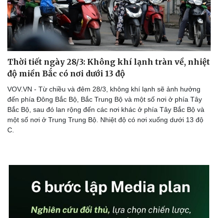
Doanh nghiệp
Công nghệ
Thông tin doanh nghiệp
Sành điệu
Thời tiết ngày 28/3: Không khí lạnh tràn về, nhiệt
Doanh nghiệp 24h
Tin Công nghệ
độ miền Bắc có nơi dưới 13 độ
Doanh nhân
Trải nghiệm
VOV.VN - Từ chiều và đêm 28/3, không khí lạnh sẽ ảnh hưởng
Vì cộng đồng
Chuyển đổi số
đến phía Đông Bắc Bộ, Bắc Trung Bộ và một số nơi ở phía Tây
Bắc Bộ, sau đó lan rộng đến các nơi khác ở phía Tây Bắc Bộ và
một số nơi ở Trung Trung Bộ. Nhiệt độ có nơi xuống dưới 13 độ
C.