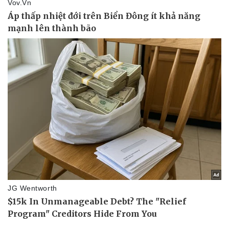
Thể thao
Ô tô - Xe máy
Bóng đá
Ô tô
Lịch thi đấu bóng đá
Xe máy
Thế giới thể thao
Tư vấn
eSports
Hậu trường