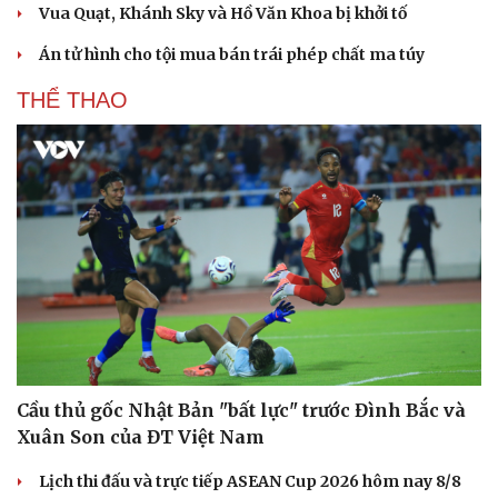
Vua Quạt, Khánh Sky và Hồ Văn Khoa bị khởi tố
Án tử hình cho tội mua bán trái phép chất ma túy
THỂ THAO
Du lịch
Podcast
Cầu thủ gốc Nhật Bản "bất lực" trước Đình Bắc và
Tư vấn
Câu chuyện thời sự
Xuân Son của ĐT Việt Nam
Săn Tour
Đọc truyện đêm khuya
check-in
Cửa sổ tình yêu
Lịch thi đấu và trực tiếp ASEAN Cup 2026 hôm nay 8/8
Kể chuyện cho bé