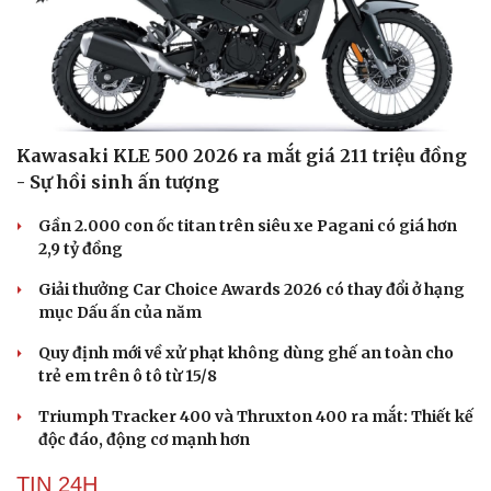
Kawasaki KLE 500 2026 ra mắt giá 211 triệu đồng
- Sự hồi sinh ấn tượng
Gần 2.000 con ốc titan trên siêu xe Pagani có giá hơn
2,9 tỷ đồng
Giải thưởng Car Choice Awards 2026 có thay đổi ở hạng
mục Dấu ấn của năm
Quy định mới về xử phạt không dùng ghế an toàn cho
trẻ em trên ô tô từ 15/8
Triumph Tracker 400 và Thruxton 400 ra mắt: Thiết kế
độc đáo, động cơ mạnh hơn
Cải chính
TIN 24H