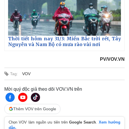
Thời tiết hôm nay 31/3: Miền Bắc trời rét, Tây
Nguyên và Nam Bộ có mưa rào vài nơi
PV/VOV.VN
Tag:
VOV
Mời quý độc giả theo dõi VOV.VN trên
Kinh tế
Thị trường
Bất động sản
Giá vàng
Thêm VOV trên Google
Khởi nghiệp
Tiêu dùng
Tỷ giá
Chọn VOV làm nguồn ưu tiên trên
Google Search
.
Xem hướng
Chứng khoán
dẫn.