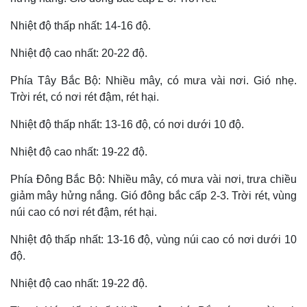
Nhiệt độ thấp nhất: 14-16 độ.
Nhiệt độ cao nhất: 20-22 độ.
Phía Tây Bắc Bộ: Nhiều mây, có mưa vài nơi. Gió nhẹ.
Trời rét, có nơi rét đậm, rét hại.
Nhiệt độ thấp nhất: 13-16 độ, có nơi dưới 10 độ.
Nhiệt độ cao nhất: 19-22 độ.
Phía Đông Bắc Bộ: Nhiều mây, có mưa vài nơi, trưa chiều
giảm mây hửng nắng. Gió đông bắc cấp 2-3. Trời rét, vùng
Thế giới
Multimedia
núi cao có nơi rét đậm, rét hại.
Quan sát
Video
Cuộc sống đó đây
Ảnh
Nhiệt độ thấp nhất: 13-16 độ, vùng núi cao có nơi dưới 10
Hồ sơ
E-Magazine
độ.
Infographic
Nhiệt độ cao nhất: 19-22 độ.