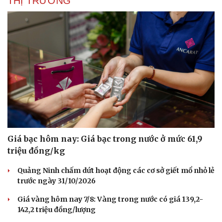
THỊ TRƯỜNG
Giá bạc hôm nay: Giá bạc trong nước ở mức 61,9
Văn hóa
Giải trí
triệu đồng/kg
Sân khấu - Điện ảnh
Nghệ sĩ
Văn học
Thời trang
Quảng Ninh chấm dứt hoạt động các cơ sở giết mổ nhỏ lẻ
Âm nhạc
Sao Việt
trước ngày 31/10/2026
Di sản
Giá vàng hôm nay 7/8: Vàng trong nước có giá 139,2-
142,2 triệu đồng/lượng