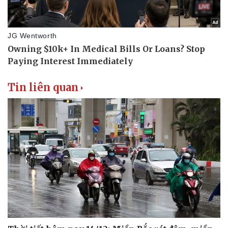
Thể thao
Ô tô - Xe máy
Bóng đá
Ô tô
Lịch thi đấu bóng đá
Xe máy
Thế giới thể thao
Tư vấn
eSports
Hậu trường
Tin liên quan