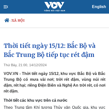
English
XÃ HỘI
/
Thời tiết ngày 15/12: Bắc Bộ và
Chính trị
Xã hội
Đảng
Tin 24h
Bắc Trung Bộ tiếp tục rét đậm
Tổ chức nhân sự
Dự báo thời tiết
Quốc hội
Giáo dục
Thứ Bảy, 21:00, 14/12/2024
Nhận diện sự thật
Dấu ấn VOV
Việc làm
VOV.VN - Thời tiết ngày 15/12, khu vực Bắc Bộ và Bắc
Biển đảo
Trung Bộ có mưa vài nơi; trời rét đậm, vùng núi rét
đậm, rét hại; riêng Điện Biên và Nghệ An trời rét, có nơi
rét đậm.
Thời tiết các khu vực trên cả nước
Theo Trung tâm Khí tượng Thủy văn Quốc gia, khu vực