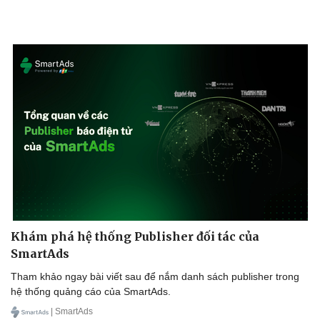
Doanh nghiệp
Công nghệ
Thông tin doanh nghiệp
Sành điệu
Doanh nghiệp 24h
Tin Công nghệ
Doanh nhân
Trải nghiệm
Vì cộng đồng
Chuyển đổi số
Khám phá hệ thống Publisher đối tác của
SmartAds
Tham khảo ngay bài viết sau để nắm danh sách publisher trong
hệ thống quảng cáo của SmartAds.
| SmartAds