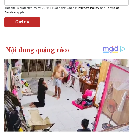
This site is protected by reCAPTCHA and the Google
Privacy Policy
and
Terms of
Service
apply.
Gửi tin