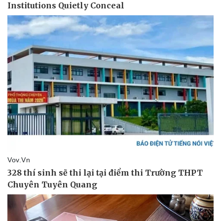
Vụ án
Vũ khí
Tin nóng
Việt Nam
Tư vấn luật
Phân tích