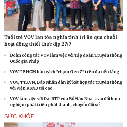
Tuổi trẻ VOV lan tỏa nghĩa tình tri ân qua chuỗi
hoạt động thiết thực dịp 27/7
Đoàn công tác VOV làm việc với Tập đoàn Truyền thông
Quốc gia Pháp
VOV TP.HCM bàn cách "chạm Gen Z" trên đa nền tảng
VOV, TTXVN, Báo Nhân dân ký kết hợp tác truyền thông
với Viện KSND tối cao
VOV làm việc với Đài RTP của Bồ Đào Nha, trao đổi kinh
nghiệm phát triển phát thanh, chuyển đổi số
SỨC KHỎE