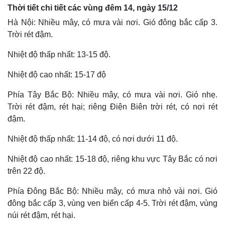
Thời tiết chi tiết các vùng đêm 14, ngày 15/12
Hà Nội: Nhiều mây, có mưa vài nơi. Gió đông bắc cấp 3.
Trời rét đậm.
Nhiệt độ thấp nhất: 13-15 độ.
Nhiệt độ cao nhất: 15-17 độ
Phía Tây Bắc Bộ: Nhiều mây, có mưa vài nơi. Gió nhẹ.
Trời rét đậm, rét hại; riêng Điện Biên trời rét, có nơi rét
đậm.
Nhiệt độ thấp nhất: 11-14 độ, có nơi dưới 11 độ.
Thế giới
Multimedia
Quan sát
Video
Nhiệt độ cao nhất: 15-18 độ, riêng khu vực Tây Bắc có nơi
Cuộc sống đó đây
Ảnh
trên 22 độ.
Hồ sơ
E-Magazine
Infographic
Phía Đông Bắc Bộ: Nhiều mây, có mưa nhỏ vài nơi. Gió
đông bắc cấp 3, vùng ven biển cấp 4-5. Trời rét đậm, vùng
núi rét đậm, rét hại.