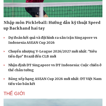
Nhập môn Pickleball: Hướng dẫn kỹ thuật Speed
up Backhand hai tay
Dự đoán kết quả và đội hình ra sân trận Singapore vs
Indonesia ASEAN Cup 2026
Chuyển nhượng V-League 2026/2027 mới nhất: "Siêu
tiền đạo" Brazil đến CLB mới
Nhận định ĐT Singapore vs ĐT Indonesia: Cuộc chiến ở
thế chân tường
Bảng xếp hạng ASEAN Cup 2026 mới nhất: ĐT Việt Nam
tiến vào bán kết
Du lịch
Podcast
Tư vấn
Câu chuyện thời sự
THẾ GIỚI
Săn Tour
Đọc truyện đêm khuya
check-in
Cửa sổ tình yêu
Kể chuyện cho bé