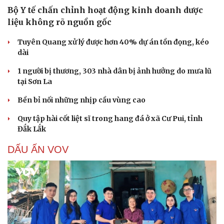
Bộ Y tế chấn chỉnh hoạt động kinh doanh dược
liệu không rõ nguồn gốc
Tuyên Quang xử lý được hơn 40% dự án tồn đọng, kéo
dài
1 người bị thương, 303 nhà dân bị ảnh hưởng do mưa lũ
tại Sơn La
Bền bỉ nối những nhịp cầu vùng cao
Quy tập hài cốt liệt sĩ trong hang đá ở xã Cư Pui, tỉnh
Đắk Lắk
DẤU ẤN VOV