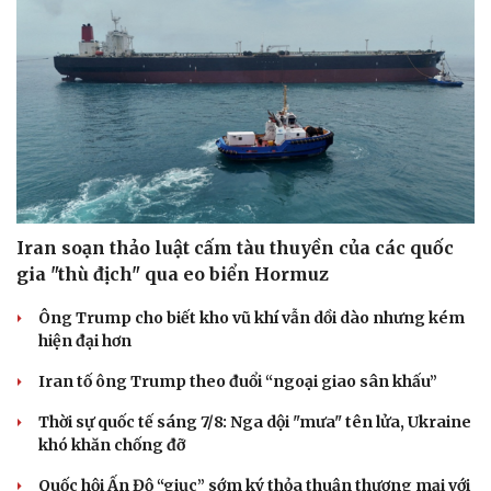
Hạt giống tâm hồn
Iran soạn thảo luật cấm tàu thuyền của các quốc
gia "thù địch" qua eo biển Hormuz
Ông Trump cho biết kho vũ khí vẫn dồi dào nhưng kém
hiện đại hơn
Iran tố ông Trump theo đuổi “ngoại giao sân khấu”
Thời sự quốc tế sáng 7/8: Nga dội "mưa" tên lửa, Ukraine
khó khăn chống đỡ
Quốc hội Ấn Độ “giục” sớm ký thỏa thuận thương mại với