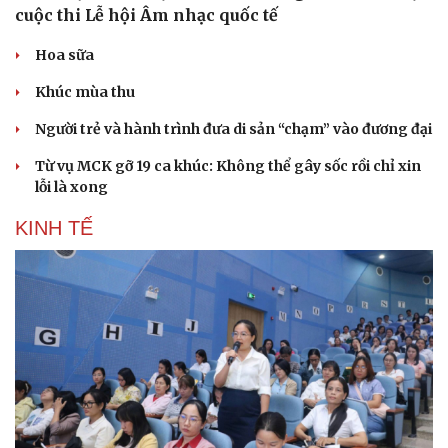
cuộc thi Lễ hội Âm nhạc quốc tế
Hoa sữa
Khúc mùa thu
Người trẻ và hành trình đưa di sản “chạm” vào đương đại
Sức khỏe
Đời sống
Từ vụ MCK gỡ 19 ca khúc: Không thể gây sốc rồi chỉ xin
Dinh dưỡng - món ngon
Nhà đẹp
lỗi là xong
Cây thuốc
Blog
Sản phụ khoa
Tình yêu - Gia đình
KINH TẾ
Nhi khoa
Nam khoa
Làm đẹp - giảm cân
Phòng mạch online
Ăn sạch sống khỏe