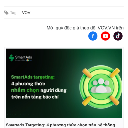
Tag:
VOV
Mời quý độc giả theo dõi VOV.VN trên
Kinh tế
Thị trường
Bất động sản
Giá vàng
Khởi nghiệp
Tiêu dùng
Tỷ giá
Chứng khoán
Smartads Targeting: 4 phương thức chọn trên hệ thống