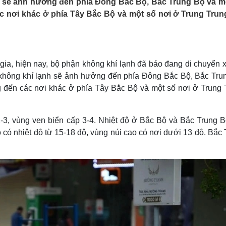
nh sẽ ảnh hưởng đến phía Đông Bắc Bộ, Bắc Trung Bộ và m
Lịch thi đấu bóng đá
Xe máy
ác nơi khác ở phía Tây Bắc Bộ và một số nơi ở Trung Trun
Thế giới thể thao
Tư vấn
eSports
V
Hậu trường
Văn hóa
Giải trí
D
ia, hiện nay, bộ phận không khí lạnh đã báo đang di chuyển 
Sân khấu - Điện ảnh
Nghệ sĩ
không khí lạnh sẽ ảnh hưởng đến phía Đông Bắc Bộ, Bắc Tru
Văn học
Thời trang
g đến các nơi khác ở phía Tây Bắc Bộ và một số nơi ở Trung 
Âm nhạc
Sao Việt
c
Di sản
, vùng ven biển cấp 3-4. Nhiệt độ ở Bắc Bộ và Bắc Trung Bộ
Bộ có nhiệt độ từ 15-18 độ, vùng núi cao có nơi dưới 13 độ. Bắc