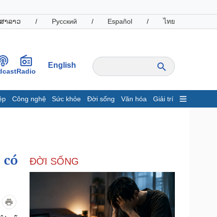
ສາລາວ
/
Русский
/
Español
/
ไทย
English
dcast
Radio
ệp
Công nghệ
Sức khỏe
Đời sống
Văn hóa
Giải trí
inh tế
Thị trường
ất động sản
Giá vàng
hởi nghiệp
Tiêu dùng
Tỷ giá
 có
ĐỜI SỐNG
Chứng khoán
Giá cà phê
oanh nghiệp
Công nghệ
hông tin doanh nghiệp
Sành điệu