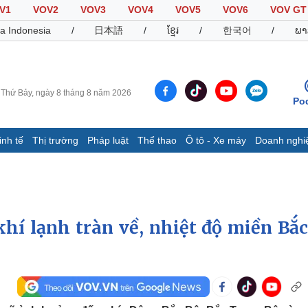
V1
VOV2
VOV3
VOV4
VOV5
VOV6
VOV GT
a Indonesia
/
日本語
/
ខ្មែរ
/
한국어
/
ພາ
Thứ Bảy, ngày 8 tháng 8 năm 2026
Po
inh tế
Thị trường
Pháp luật
Thể thao
Ô tô - Xe máy
Doanh nghi
Thế giới
Multimedia
K
Quan sát
Video
B
Cuộc sống đó đây
Ảnh
K
Hồ sơ
E-Magazine
khí lạnh tràn về, nhiệt độ miền Bắc
Infographic
Thể thao
Ô tô - Xe máy
D
Bóng đá
Ô tô
T