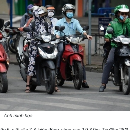
Ảnh minh họa
p 6, giật cấp 7-8, biển động, sóng cao 2,0-3,0m. Từ đêm 28/3