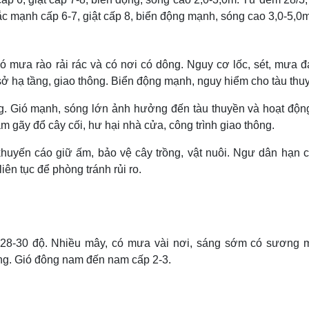
 mạnh cấp 6-7, giật cấp 8, biển động mạnh, sóng cao 3,0-5,0m
 mưa rào rải rác và có nơi có dông. Nguy cơ lốc, sét, mưa đá
sở hạ tầng, giao thông. Biển động mạnh, nguy hiểm cho tàu thu
ng. Gió mạnh, sóng lớn ảnh hưởng đến tàu thuyền và hoạt động
m gãy đổ cây cối, hư hại nhà cửa, công trình giao thông.
huyến cáo giữ ấm, bảo vệ cây trồng, vật nuôi. Ngư dân hạn c
iên tục để phòng tránh rủi ro.
t: 28-30 độ. Nhiều mây, có mưa vài nơi, sáng sớm có sương 
ắng. Gió đông nam đến nam cấp 2-3.