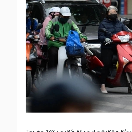
Từ chiều 28/3, vịnh Bắc Bộ gió chuyển Đông Bắc cấ