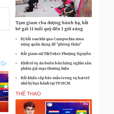
Tạm giam cha dượng hành hạ, bắt
bé gái 11 tuổi quỳ đến 1 giờ sáng
Bị bắt sau khi qua Campuchia mua
súng quân dụng để "phòng thân"
Bắt giam nữ TikToker Phượng Nguyễn
Khởi tố vụ án buôn bán hàng nghìn sản
phẩm giả mạo thương hiệu
Bắt khẩn cấp bảo mẫu trong vụ hai trẻ
nhỏ bị bạo hành tại TP.HCM
THỂ THAO