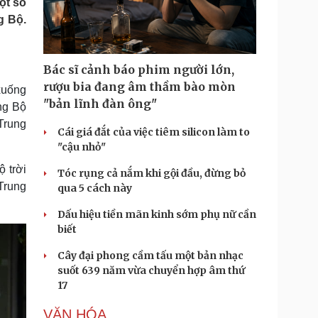
ột số
Doanh nghiệp 24h
Tin Công nghệ
g Bộ.
Doanh nhân
Trải nghiệm
ì cộng đồng
Chuyển đổi số
Bác sĩ cảnh báo phim người lớn,
u lịch
Podcast
rượu bia đang âm thầm bào mòn
xuống
Tư vấn
Câu chuyện thời sự
"bản lĩnh đàn ông"
ng Bộ
Săn Tour
Đọc truyện đêm khuya
Trung
heck-in
Cửa sổ tình yêu
Cái giá đắt của việc tiêm silicon làm to
Kể chuyện cho bé
"cậu nhỏ"
Hạt giống tâm hồn
 trời
Tóc rụng cả nắm khi gội đầu, đừng bỏ
 Trung
qua 5 cách này
Dấu hiệu tiền mãn kinh sớm phụ nữ cần
biết
Cây đại phong cầm tấu một bản nhạc
suốt 639 năm vừa chuyển hợp âm thứ
17
VĂN HÓA