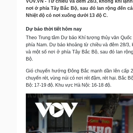
VOV.VN - Từ chiều và đêm 28/3, không khí lạ
Tin nóng
Việt Nam
nơi ở phía Tây Bắc Bộ, sau đó lan rộng đến c
Tư vấn luật
Phân tích
Nhiệt độ có nơi xuống dưới 13 độ C.
Dự báo thời tiết hôm nay
Sức khỏe
Đời sống
Theo Trung tâm Dự báo Khí tượng thủy văn Quốc g
Dinh dưỡng - món ngon
Nhà đẹp
phía Nam. Dự báo khoảng từ chiều và đêm 28/3, 
Cây thuốc
Blog
và một số nơi ở phía Tây Bắc Bộ, sau đó lan rộn
Sản phụ khoa
Tình yêu - Gia đình
Bộ.
Nhi khoa
Nam khoa
Gió chuyển hướng Đông Bắc mạnh dần lên cấp 2-3
Làm đẹp - giảm cân
Phòng mạch online
chuyển rét, vùng núi có nơi rét đậm, rét hại. Bắc 
Ăn sạch sống khỏe
Bộ: 17-19 độ. Khu vực Hà Nội: 16-18 độ.
Cải chính