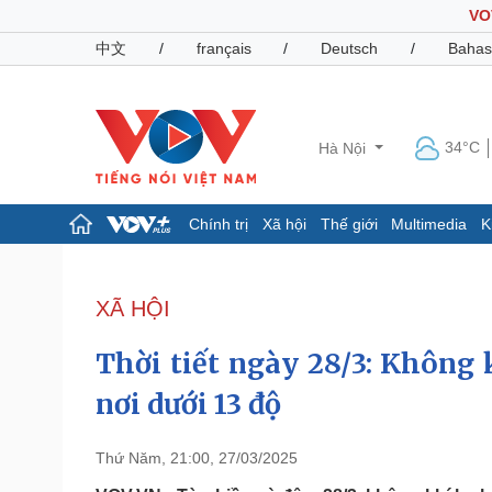
VO
中文
/
français
/
Deutsch
/
Bahas
34°C
Hà Nội
Chính trị
Xã hội
Thế giới
Multimedia
K
Chính trị
Xã hội
Đảng
Tin 24h
XÃ HỘI
Tổ chức nhân sự
Dự báo thời tiết
Quốc hội
Giáo dục
Thời tiết ngày 28/3: Không 
Nhận diện sự thật
Dấu ấn VOV
Việc làm
nơi dưới 13 độ
Biển đảo
Pháp luật
Quân sự - Quốc phòng
Thứ Năm, 21:00, 27/03/2025
Vụ án
Vũ khí