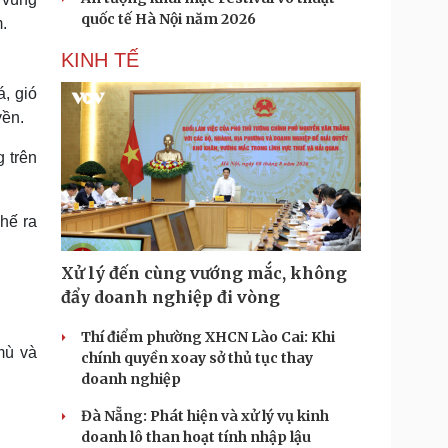
quốc tế Hà Nội năm 2026
.
KINH TẾ
, gió
yền.
 trên
hế ra
Xử lý đến cùng vướng mắc, không
đẩy doanh nghiệp đi vòng
Thí điểm phường XHCN Lào Cai: Khi
mù và
chính quyền xoay sở thủ tục thay
doanh nghiệp
Đà Nẵng: Phát hiện và xử lý vụ kinh
doanh lô than hoạt tính nhập lậu