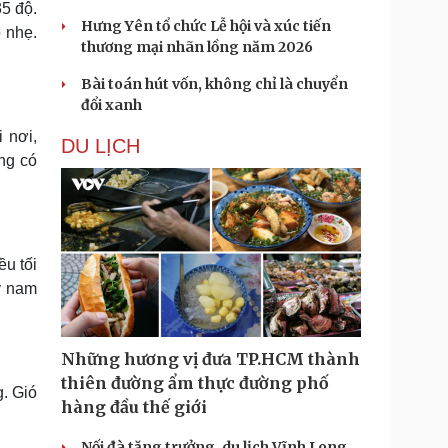
35 độ.
Hưng Yên tổ chức Lễ hội và xúc tiến
 nhẹ.
thương mại nhãn lồng năm 2026
Bài toán hút vốn, không chỉ là chuyển
đổi xanh
 nơi,
DU LỊCH
ng có
ều tối
y nam
Những hương vị đưa TP.HCM thành
thiên đường ẩm thực đường phố
g. Gió
hàng đầu thế giới
Nối đà tăng trưởng, du lịch Vĩnh Long