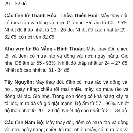
29 – 32 độ.
Các tỉnh từ Thanh Hóa - Thừa Thiên Huế:
Mây thay đổi,
có mưa rào và dông vài nơi. Gió nhẹ. Độ ẩm từ 60 - 95%.
Nhiệt độ thấp nhất từ 23 - 26 độ. Nhiệt độ cao nhất từ 29 -
32 độ, có nơi trên 32 độ.
Khu vực từ Đà Nẵng - Bình Thuận:
Mây thay đổi, chiều
tối và đêm có mưa rào và dông vài nơi; ngày nắng. Gió
nhẹ. Độ ẩm từ 55 - 93%. Nhiệt độ thấp nhất từ 24 – 27 độ.
Nhiệt độ cao nhất từ 31 - 34 độ.
Tây Nguyên:
Mây thay đổi, đêm có mưa rào và dông vài
Thế giới
Multimedia
nơi, ngày nắng; chiều tối mai nhiều mây, có mưa rào và
Quan sát
Video
dông rải rác. Gió nhẹ. Trong cơn dông có khả năng xảy ra
Cuộc sống đó đây
Ảnh
tố, lốc, mưa đá và gió giật mạnh. Độ ẩm từ 57 - 96%. Nhiệt
Hồ sơ
E-Magazine
độ thấp nhất từ 20 – 23 độ. Nhiệt độ cao nhất từ 31 - 34 độ.
Infographic
Các tỉnh Nam Bộ:
Mây thay đổi, đêm có mưa rào và dông
vài nơi, ngày nắng; chiều tối mai nhiều mây, có mưa rào và