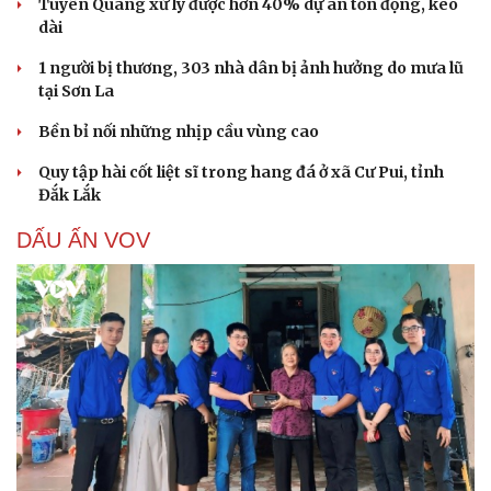
Tuyên Quang xử lý được hơn 40% dự án tồn đọng, kéo
dài
1 người bị thương, 303 nhà dân bị ảnh hưởng do mưa lũ
tại Sơn La
Bền bỉ nối những nhịp cầu vùng cao
Quy tập hài cốt liệt sĩ trong hang đá ở xã Cư Pui, tỉnh
Đắk Lắk
DẤU ẤN VOV
Cải chính