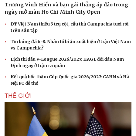
Trương Vinh Hiển và bạn gái thắng áp đảo trong
ngày mở màn Ho Chi Minh City Open
ĐT Việt Nam thiếu 5 trụ cột, cầu thủ Campuchia tươi rói
trên sân tập
Tin bóng đá 6-8: Nhân tố bí ẩn xuất hiện ở trận Việt Nam
vs Campuchia?
Lịch thi đấu V-League 2026/2027: HAGL đối đầu Nam
Định ngay ở trận ra quân
Kết quả bốc thăm Cúp Quốc gia 2026/2027: CAHN và Hà
Nội FC dễ thở
THẾ GIỚI