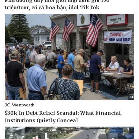
Vụ án
Vũ khí
Tin nóng
Việt Nam
Tư vấn luật
Phân tích