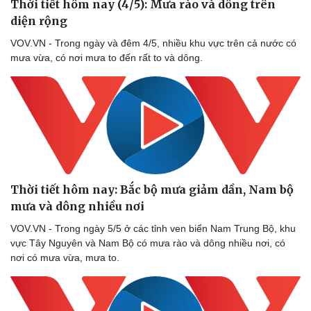
Thời tiết hôm nay (4/5): Mưa rào và dông trên
Thể thao
Ô tô - Xe máy
diện rộng
Bóng đá
Ô tô
VOV.VN - Trong ngày và đêm 4/5, nhiều khu vực trên cả nước có
Lịch thi đấu bóng đá
Xe máy
mưa vừa, có nơi mưa to đến rất to và dông.
Thế giới thể thao
Tư vấn
eSports
Hậu trường
Thời tiết hôm nay: Bắc bộ mưa giảm dần, Nam bộ
mưa và dông nhiều nơi
VOV.VN - Trong ngày 5/5 ở các tỉnh ven biển Nam Trung Bộ, khu
vực Tây Nguyên và Nam Bộ có mưa rào và dông nhiều nơi, có
nơi có mưa vừa, mưa to.