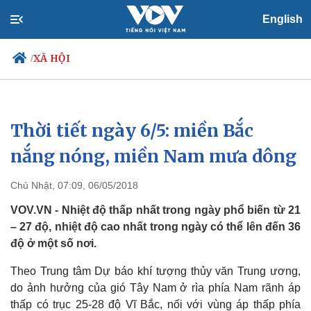
English
XÃ HỘI
/
Thời tiết ngày 6/5: miền Bắc
Chính trị
Xã hội
Đảng
Tin 24h
nắng nóng, miền Nam mưa dông
Tổ chức nhân sự
Dự báo thời tiết
Quốc hội
Giáo dục
Chủ Nhật, 07:09, 06/05/2018
Nhận diện sự thật
Dấu ấn VOV
Việc làm
VOV.VN - Nhiệt độ thấp nhất trong ngày phổ biến từ 21
Biển đảo
– 27 độ, nhiệt độ cao nhất trong ngày có thể lên đến 36
độ ở một số nơi.
Theo Trung tâm Dự báo khí tượng thủy văn Trung ương,
do ảnh hưởng của gió Tây Nam ở rìa phía Nam rãnh áp
thấp có trục 25-28 độ Vĩ Bắc, nối với vùng áp thấp phía