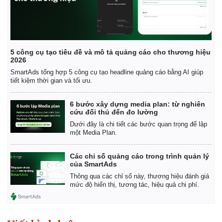
5 công cụ tạo tiêu đề và mô tả quảng cáo cho thương hiệu
2026
SmartAds tổng hợp 5 công cụ tạo headline quảng cáo bằng AI giúp
tiết kiệm thời gian và tối ưu.
6 bước xây dựng media plan: từ nghiên
cứu đối thủ đến đo lường
Dưới đây là chi tiết các bước quan trọng để lập
một Media Plan.
Các chỉ số quảng cáo trong trình quản lý
của SmartAds
Kinh tế
Thị trường
Thông qua các chỉ số này, thương hiệu đánh giá
mức độ hiển thị, tương tác, hiệu quả chi phí.
Bất động sản
Giá vàng
Khởi nghiệp
Tiêu dùng
Tỷ giá
Chứng khoán