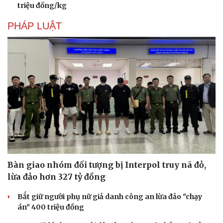
triệu đồng/kg
PHÁP LUẬT
Văn hóa
Giải trí
Sân khấu - Điện ảnh
Nghệ sĩ
Bàn giao nhóm đối tượng bị Interpol truy nã đỏ,
Văn học
Thời trang
lừa đảo hơn 327 tỷ đồng
Âm nhạc
Sao Việt
Di sản
Bắt giữ người phụ nữ giả danh công an lừa đảo "chạy
án" 400 triệu đồng