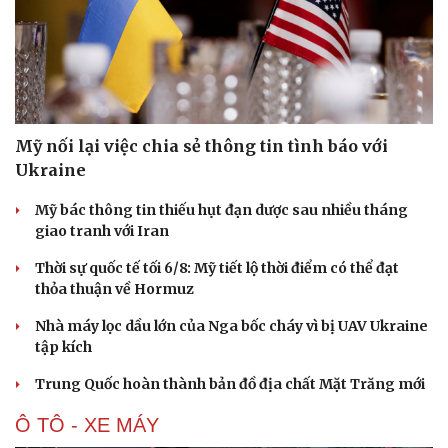
Mỹ nối lại việc chia sẻ thông tin tình báo với
Ukraine
Mỹ bác thông tin thiếu hụt đạn dược sau nhiều tháng
giao tranh với Iran
Thời sự quốc tế tối 6/8: Mỹ tiết lộ thời điểm có thể đạt
thỏa thuận về Hormuz
Nhà máy lọc dầu lớn của Nga bốc cháy vì bị UAV Ukraine
tập kích
Du lịch
Podcast
Tư vấn
Câu chuyện thời sự
Trung Quốc hoàn thành bản đồ địa chất Mặt Trăng mới
Săn Tour
Đọc truyện đêm khuya
check-in
Cửa sổ tình yêu
Ô TÔ - XE MÁY
Kể chuyện cho bé