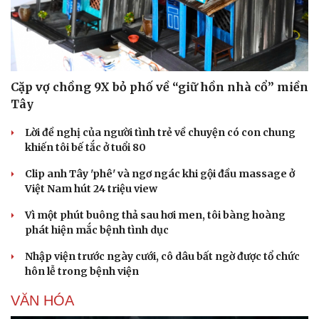
Doanh nghiệp
Công nghệ
Cặp vợ chồng 9X bỏ phố về “giữ hồn nhà cổ” miền
Thông tin doanh nghiệp
Sành điệu
Doanh nghiệp 24h
Tin Công nghệ
Tây
Doanh nhân
Trải nghiệm
Vì cộng đồng
Chuyển đổi số
Lời đề nghị của người tình trẻ về chuyện có con chung
khiến tôi bế tắc ở tuổi 80
Clip anh Tây 'phê' và ngơ ngác khi gội đầu massage ở
Việt Nam hút 24 triệu view
Vì một phút buông thả sau hơi men, tôi bàng hoàng
phát hiện mắc bệnh tình dục
Nhập viện trước ngày cưới, cô dâu bất ngờ được tổ chức
hôn lễ trong bệnh viện
VĂN HÓA