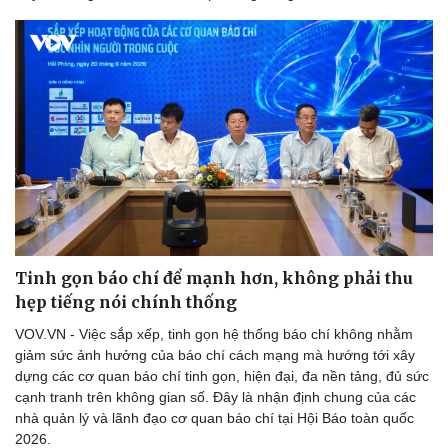
Doanh nghiệp
Công nghệ
Thông tin doanh nghiệp
Sành điệu
Doanh nghiệp 24h
Tin Công nghệ
Doanh nhân
Trải nghiệm
Vì cộng đồng
Chuyển đổi số
Tinh gọn báo chí để mạnh hơn, không phải thu
hẹp tiếng nói chính thống
VOV.VN - Việc sắp xếp, tinh gọn hệ thống báo chí không nhằm
giảm sức ảnh hưởng của báo chí cách mạng mà hướng tới xây
dựng các cơ quan báo chí tinh gọn, hiện đại, đa nền tảng, đủ sức
cạnh tranh trên không gian số. Đây là nhận định chung của các
nhà quản lý và lãnh đạo cơ quan báo chí tại Hội Báo toàn quốc
2026.