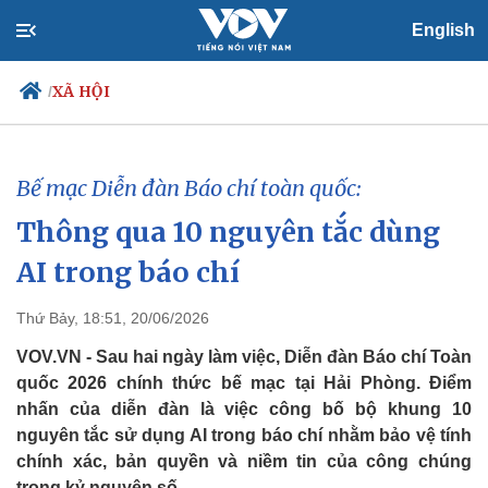
English
XÃ HỘI
/
Bế mạc Diễn đàn Báo chí toàn quốc:
Chính trị
Xã hội
Thông qua 10 nguyên tắc dùng
Đảng
Tin 24h
Tổ chức nhân sự
Dự báo thời tiết
AI trong báo chí
Quốc hội
Giáo dục
Nhận diện sự thật
Dấu ấn VOV
Thứ Bảy, 18:51, 20/06/2026
Việc làm
Biển đảo
VOV.VN - Sau hai ngày làm việc, Diễn đàn Báo chí Toàn
quốc 2026 chính thức bế mạc tại Hải Phòng. Điểm
nhấn của diễn đàn là việc công bố bộ khung 10
nguyên tắc sử dụng AI trong báo chí nhằm bảo vệ tính
chính xác, bản quyền và niềm tin của công chúng
trong kỷ nguyên số.