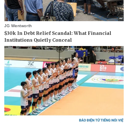
Thể thao
Ô tô - Xe máy
Bóng đá
Ô tô
Lịch thi đấu bóng đá
Xe máy
Thế giới thể thao
Tư vấn
eSports
Hậu trường