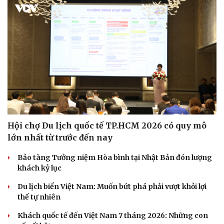
Hội chợ Du lịch quốc tế TP.HCM 2026 có quy mô
lớn nhất từ trước đến nay
Văn hóa
Giải trí
Bảo tàng Tưởng niệm Hòa bình tại Nhật Bản đón lượng
Sân khấu - Điện ảnh
Nghệ sĩ
khách kỷ lục
Văn học
Thời trang
Âm nhạc
Sao Việt
Du lịch biển Việt Nam: Muốn bứt phá phải vượt khỏi lợi
Di sản
thế tự nhiên
Khách quốc tế đến Việt Nam 7 tháng 2026: Những con