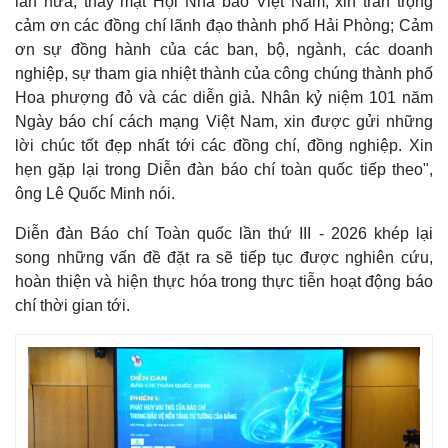
lần nữa, thay mặt Hội Nhà báo Việt Nam, xin trân trọng
cảm ơn các đồng chí lãnh đạo thành phố Hải Phòng; Cảm
ơn sự đồng hành của các ban, bộ, ngành, các doanh
nghiệp, sự tham gia nhiệt thành của công chúng thành phố
Hoa phượng đỏ và các diễn giả. Nhân kỷ niệm 101 năm
Ngày báo chí cách mạng Việt Nam, xin được gửi những
lời chúc tốt đẹp nhất tới các đồng chí, đồng nghiệp. Xin
hẹn gặp lại trong Diễn đàn báo chí toàn quốc tiếp theo",
ông Lê Quốc Minh nói.
Diễn đàn Báo chí Toàn quốc lần thứ III - 2026 khép lại
song những vấn đề đặt ra sẽ tiếp tục được nghiên cứu,
hoàn thiện và hiện thực hóa trong thực tiễn hoạt động báo
chí thời gian tới.
Kinh tế
Thị trường
Bất động sản
Giá vàng
Khởi nghiệp
Tiêu dùng
Tỷ giá
Chứng khoán