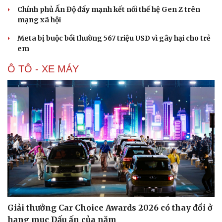
Chính phủ Ấn Độ đẩy mạnh kết nối thế hệ Gen Z trên
mạng xã hội
Meta bị buộc bồi thường 567 triệu USD vì gây hại cho trẻ
em
Ô TÔ - XE MÁY
Giải thưởng Car Choice Awards 2026 có thay đổi ở
Cải chính
hạng mục Dấu ấn của năm