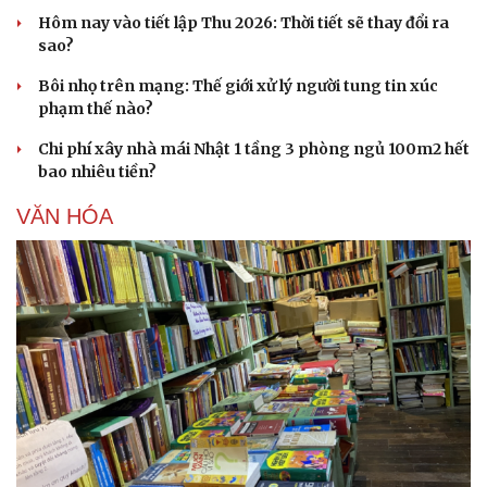
Hôm nay vào tiết lập Thu 2026: Thời tiết sẽ thay đổi ra
sao?
Bôi nhọ trên mạng: Thế giới xử lý người tung tin xúc
phạm thế nào?
Chi phí xây nhà mái Nhật 1 tầng 3 phòng ngủ 100m2 hết
Sức khỏe
Đời sống
bao nhiêu tiền?
Dinh dưỡng - món ngon
Nhà đẹp
VĂN HÓA
Cây thuốc
Blog
Sản phụ khoa
Tình yêu - Gia đình
Nhi khoa
Nam khoa
Làm đẹp - giảm cân
Phòng mạch online
Ăn sạch sống khỏe