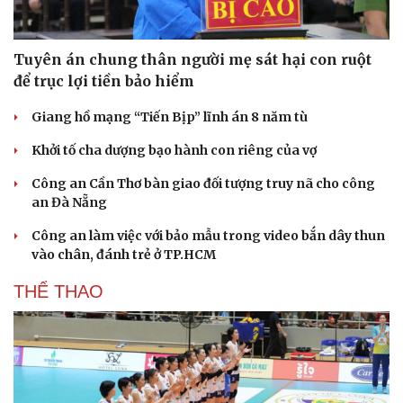
Tuyên án chung thân người mẹ sát hại con ruột
để trục lợi tiền bảo hiểm
Giang hồ mạng “Tiến Bịp” lĩnh án 8 năm tù
Khởi tố cha dượng bạo hành con riêng của vợ
Công an Cần Thơ bàn giao đối tượng truy nã cho công
an Đà Nẵng
Công an làm việc với bảo mẫu trong video bắn dây thun
vào chân, đánh trẻ ở TP.HCM
THỂ THAO
Du lịch
Podcast
Tư vấn
Câu chuyện thời sự
Săn Tour
Đọc truyện đêm khuya
check-in
Cửa sổ tình yêu
Kể chuyện cho bé