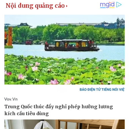
Vụ án
Vũ khí
Tin nóng
Việt Nam
Tư vấn luật
Phân tích