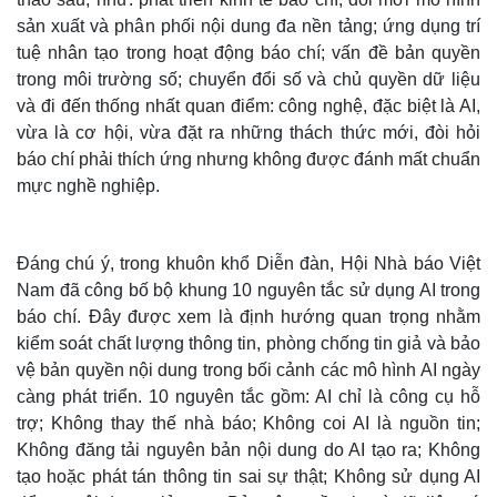
sản xuất và phân phối nội dung đa nền tảng; ứng dụng trí
tuệ nhân tạo trong hoạt động báo chí; vấn đề bản quyền
trong môi trường số; chuyển đổi số và chủ quyền dữ liệu
và đi đến thống nhất quan điểm: công nghệ, đặc biệt là AI,
vừa là cơ hội, vừa đặt ra những thách thức mới, đòi hỏi
báo chí phải thích ứng nhưng không được đánh mất chuẩn
mực nghề nghiệp.
Đáng chú ý, trong khuôn khổ Diễn đàn, Hội Nhà báo Việt
Nam đã công bố bộ khung 10 nguyên tắc sử dụng AI trong
báo chí. Đây được xem là định hướng quan trọng nhằm
Thế giới
Multimedia
kiểm soát chất lượng thông tin, phòng chống tin giả và bảo
Quan sát
Video
vệ bản quyền nội dung trong bối cảnh các mô hình AI ngày
Cuộc sống đó đây
Ảnh
càng phát triển. 10 nguyên tắc gồm: AI chỉ là công cụ hỗ
Hồ sơ
E-Magazine
Infographic
trợ; Không thay thế nhà báo; Không coi AI là nguồn tin;
Không đăng tải nguyên bản nội dung do AI tạo ra; Không
tạo hoặc phát tán thông tin sai sự thật; Không sử dụng AI