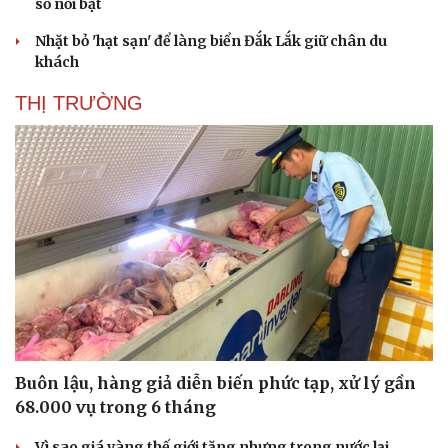
số nổi bật
Nhặt bỏ 'hạt sạn' để làng biển Đắk Lắk giữ chân du
khách
THỊ TRƯỜNG
Buôn lậu, hàng giả diễn biến phức tạp, xử lý gần
68.000 vụ trong 6 tháng
Vì sao giá vàng thế giới tăng nhưng trong nước lại