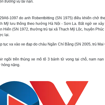
ện trường vụ tai nạn.
 29A6-1097 do anh Robentbitting (SN 1975) điều khiển chở the
ịch Mỹ lưu thông theo hướng Hà Nội - Sơn La. Bất ngờ xe xảy 
n Hiển (SN 1972, thường trú tại xã Thạch Mỹ Lộc, huyện Phúc 
c lại.
tiếp tục va vào xe đạp do cháu Ngần Chí Bằng (SN 2005, trú Ma
ir ngồi trên thùng xe mô tô 3 bánh tử vong tại chỗ, nam nạn
ư hỏng nặng.