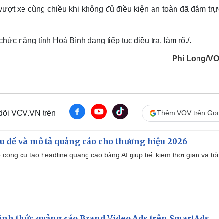
ượt xe cùng chiều khi không đủ điều kiện an toàn đã đâm trực
c năng tỉnh Hoà Bình đang tiếp tục điều tra, làm rõ./.
Phi Long/V
 dõi VOV.VN trên
Thêm VOV trên Goo
iêu đề và mô tả quảng cáo cho thương hiệu 2026
công cụ tạo headline quảng cáo bằng AI giúp tiết kiệm thời gian và tối
ình thức quảng cáo Brand Video Ads trên SmartAds