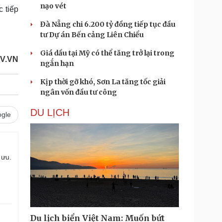
nạo vét
 tiếp
Đà Nẵng chi 6.200 tỷ đồng tiếp tục đầu
tư Dự án Bến cảng Liên Chiểu
Giá dầu tại Mỹ có thể tăng trở lại trong
OV.VN
ngắn hạn
Kịp thời gỡ khó, Sơn La tăng tốc giải
ngân vốn đầu tư công
DU LỊCH
gle
 ưu.
Du lịch biển Việt Nam: Muốn bứt