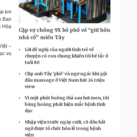
Doanh nghiệp 24h
Tin Công nghệ
Doanh nhân
Trải nghiệm
ại km
ì cộng đồng
Chuyển đổi số
n Ban
nh Hòa
Cặp vợ chồng 9X bỏ phố về “giữ hồn
u lịch
Podcast
nhà cổ” miền Tây
Tư vấn
Câu chuyện thời sự
iệt –
Săn Tour
Đọc truyện đêm khuya
Lời đề nghị của người tình trẻ về
ục vụ
heck-in
Cửa sổ tình yêu
chuyện có con chung khiến tôi bế tắc ở
Kể chuyện cho bé
tuổi 80
Hạt giống tâm hồn
Clip anh Tây 'phê' và ngơ ngác khi gội
đầu massage ở Việt Nam hút 24 triệu
view
Vì một phút buông thả sau hơi men, tôi
bàng hoàng phát hiện mắc bệnh tình
dục
Nhập viện trước ngày cưới, cô dâu bất
ngờ được tổ chức hôn lễ trong bệnh
viện