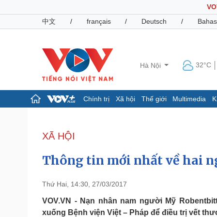
VO
中文
/
français
/
Deutsch
/
Bahas
32°C
Hà Nội
Chính trị
Xã hội
Thế giới
Multimedia
K
Chính trị
Xã hội
Đảng
Tin 24h
XÃ HỘI
Tổ chức nhân sự
Dự báo thời tiết
Quốc hội
Giáo dục
Thông tin mới nhất về hai n
Nhận diện sự thật
Dấu ấn VOV
Việc làm
Biển đảo
Thứ Hai, 14:30, 27/03/2017
Pháp luật
Quân sự - Quốc phòng
VOV.VN - Nạn nhân nam người Mỹ Robentbit
xuống Bệnh viện Việt – Pháp để điều trị vết th
Vụ án
Vũ khí