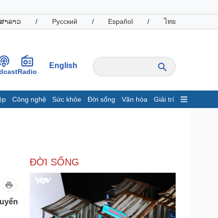
ສາລາວ
/
Русский
/
Español
/
ไทย
English
dcast
Radio
ệp
Công nghệ
Sức khỏe
Đời sống
Văn hóa
Giải trí
inh tế
Thị trường
ất động sản
Giá vàng
hởi nghiệp
Tiêu dùng
Tỷ giá
ĐỜI SỐNG
Chứng khoán
Giá cà phê
oanh nghiệp
Công nghệ
huyển
hông tin doanh nghiệp
Sành điệu