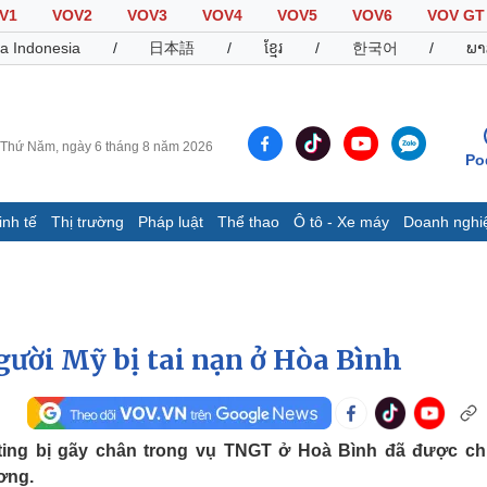
V1
VOV2
VOV3
VOV4
VOV5
VOV6
VOV GT
a Indonesia
/
日本語
/
ខ្មែរ
/
한국어
/
ພາ
Thứ Năm, ngày 6 tháng 8 năm 2026
Po
inh tế
Thị trường
Pháp luật
Thể thao
Ô tô - Xe máy
Doanh nghi
Thế giới
Multimedia
K
Quan sát
Video
B
Cuộc sống đó đây
Ảnh
K
Hồ sơ
E-Magazine
gười Mỹ bị tai nạn ở Hòa Bình
Infographic
Thể thao
Ô tô - Xe máy
D
ting bị gãy chân trong vụ TNGT ở Hoà Bình đã được c
ương.
Bóng đá
Ô tô
T