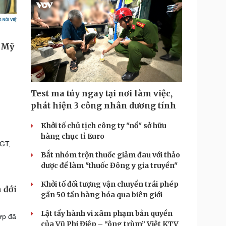
Test ma túy ngay tại nơi làm việc,
phát hiện 3 công nhân dương tính
Khởi tố chủ tịch công ty "nổ" sở hữu
hàng chục tỉ Euro
NGT,
Bắt nhóm trộn thuốc giảm đau với thảo
dược để làm "thuốc Đông y gia truyền"
Khởi tố đối tượng vận chuyển trái phép
 đới
gần 50 tấn hàng hóa qua biên giới
Lật tẩy hành vi xâm phạm bản quyền
ợp đã
của Vũ Phi Điệp – “ông trùm” Việt KTV