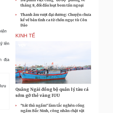
Ba phim Việt cùng “đổ bộ” phòng vé
tháng 8, đối đầu loạt bom tấn ngoại
Thanh âm vượt đại dương: Chuyện chưa
kể về bản tình ca từ chốn ngục tù Côn
Đảo
viện
KINH TẾ
ỹ lên
n địa
 lưu
Quảng Ngãi đồng bộ quản lý tàu cá
sớm gỡ thẻ vàng IUU
"Sát thủ ngầm" làm tắc nghẽn cống
ngầm Bắc Ninh, công nhân chật vật