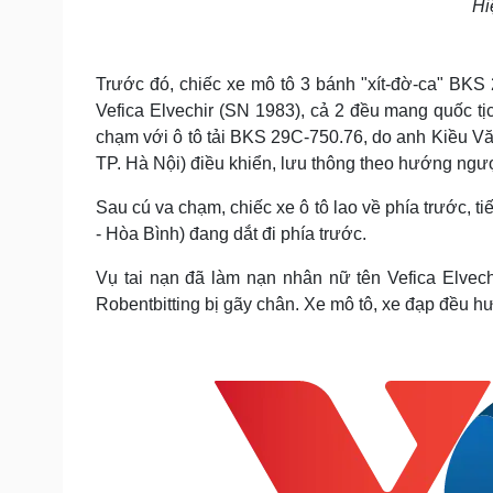
Hi
Trước đó, chiếc xe mô tô 3 bánh "xít-đờ-ca" BKS
Vefica Elvechir (SN 1983), cả 2 đều mang quốc t
chạm với ô tô tải BKS 29C-750.76, do anh Kiều Vă
TP. Hà Nội) điều khiển, lưu thông theo hướng ngượ
Sau cú va chạm, chiếc xe ô tô lao về phía trước, 
- Hòa Bình) đang dắt đi phía trước.
Vụ tai nạn đã làm nạn nhân nữ tên Vefica Elvech
Robentbitting bị gãy chân. Xe mô tô, xe đạp đều h