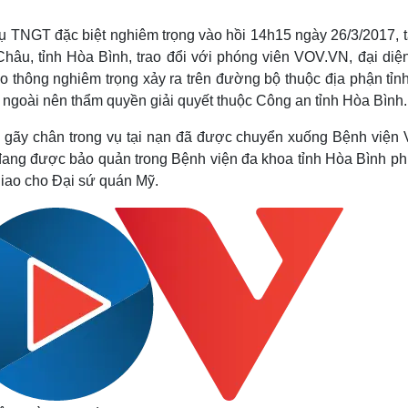
Lịch thi đấu bóng đá
Xe máy
Thế giới thể thao
Tư vấn
ụ TNGT đặc biệt nghiêm trọng vào hồi 14h15 ngày 26/3/2017, t
eSports
V
âu, tỉnh Hòa Bình, t
rao đổi với phóng viên VOV.VN, đại diệ
Hậu trường
ao thông nghiêm trọng xảy ra trên đường bộ thuộc địa phận tỉ
Văn hóa
Giải trí
D
 ngoài nên thẩm quyền giải quyết thuộc Công an tỉnh Hòa Bình.
Sân khấu - Điện ảnh
Nghệ sĩ
ị gãy chân trong vụ tại nạn đã được chuyển xuống Bệnh viện V
Văn học
Thời trang
 đang được bảo quản trong Bệnh viện đa khoa tỉnh Hòa Bình ph
Âm nhạc
Sao Việt
c
giao cho Đại sứ quán Mỹ.
Di sản