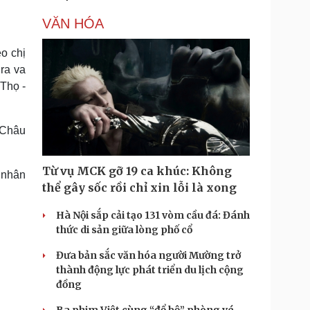
VĂN HÓA
o chị
ra va
Thọ -
i Châu
Từ vụ MCK gỡ 19 ca khúc: Không
 nhân
thể gây sốc rồi chỉ xin lỗi là xong
Hà Nội sắp cải tạo 131 vòm cầu đá: Đánh
thức di sản giữa lòng phố cổ
Đưa bản sắc văn hóa người Mường trở
thành động lực phát triển du lịch cộng
đồng