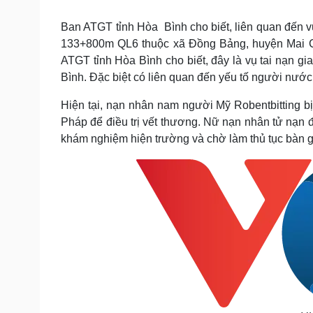
Tin nóng
Việt Nam
Tư vấn luật
Phân tích
Ban ATGT tỉnh Hòa Bình cho biết, liên quan đến v
133+800m QL6 thuộc xã Đồng Bảng, huyện Mai Ch
ATGT tỉnh Hòa Bình cho biết, đây là vụ tai nạn gi
Sức khỏe
Đời sống
Bình. Đặc biệt có liên quan đến yếu tố người nước
Dinh dưỡng - món ngon
Nhà đẹp
Hiện tại, nạn nhân nam người Mỹ Robentbitting b
Cây thuốc
Blog
Pháp để điều trị vết thương. Nữ nạn nhân tử nạn
Sản phụ khoa
Tình yêu - Gia đình
khám nghiệm hiện trường và chờ làm thủ tục bàn 
Nhi khoa
Nam khoa
Làm đẹp - giảm cân
Phòng mạch online
Ăn sạch sống khỏe
Cải chính