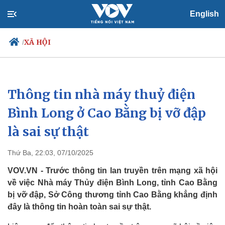
English
XÃ HỘI
/
Thông tin nhà máy thuỷ điện
Chính trị
Xã hội
Đảng
Tin 24h
Bình Long ở Cao Bằng bị vỡ đập
Tổ chức nhân sự
Dự báo thời tiết
là sai sự thật
Quốc hội
Giáo dục
Nhận diện sự thật
Dấu ấn VOV
Việc làm
Thứ Ba, 22:03, 07/10/2025
Biển đảo
VOV.VN - Trước thông tin lan truyền trên mạng xã hội
về việc Nhà máy Thủy điện Bình Long, tỉnh Cao Bằng
bị vỡ đập, Sở Công thương tỉnh Cao Bằng khẳng định
đây là thông tin hoàn toàn sai sự thật.