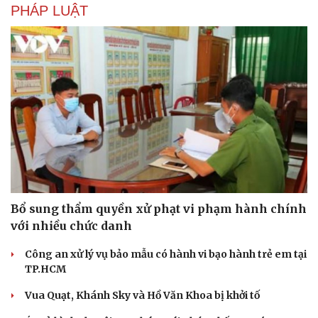
PHÁP LUẬT
Bổ sung thẩm quyền xử phạt vi phạm hành chính
với nhiều chức danh
Du lịch
Podcast
Công an xử lý vụ bảo mẫu có hành vi bạo hành trẻ em tại
TP.HCM
Tư vấn
Câu chuyện thời sự
Săn Tour
Đọc truyện đêm khuya
Vua Quạt, Khánh Sky và Hồ Văn Khoa bị khởi tố
check-in
Cửa sổ tình yêu
Kể chuyện cho bé