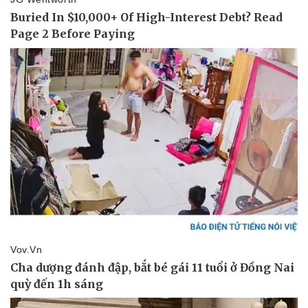
Thể thao
Ô tô - Xe máy
Bóng đá
Ô tô
Lịch thi đấu bóng đá
Xe máy
Thế giới thể thao
Tư vấn
eSports
Hậu trường