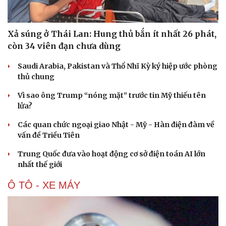
Xả súng ở Thái Lan: Hung thủ bắn ít nhất 26 phát,
còn 34 viên đạn chưa dùng
Saudi Arabia, Pakistan và Thổ Nhĩ Kỳ ký hiệp ước phòng
thủ chung
Vì sao ông Trump “nóng mặt” trước tin Mỹ thiếu tên
lửa?
Các quan chức ngoại giao Nhật - Mỹ - Hàn điện đàm về
vấn đề Triều Tiên
Trung Quốc đưa vào hoạt động cơ sở điện toán AI lớn
nhất thế giới
Ô TÔ - XE MÁY
Cải chính