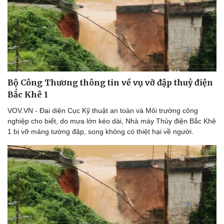
Doanh nghiệp
Công nghệ
Thông tin doanh nghiệp
Sành điệu
Doanh nghiệp 24h
Tin Công nghệ
Doanh nhân
Trải nghiệm
Bộ Công Thương thông tin về vụ vỡ đập thuỷ điện
Vì cộng đồng
Chuyển đổi số
Bắc Khê 1
VOV.VN - Đại diện Cục Kỹ thuật an toàn và Môi trường công
nghiệp cho biết, do mưa lớn kéo dài, Nhà máy Thủy điện Bắc Khê
1 bị vỡ mảng tường đập, song không có thiệt hại về người.