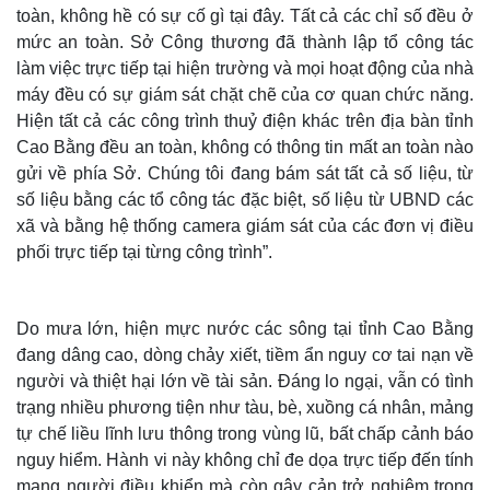
toàn, không hề có sự cố gì tại đây. Tất cả các chỉ số đều ở
mức an toàn. Sở Công thương đã thành lập tổ công tác
làm việc trực tiếp tại hiện trường và mọi hoạt động của nhà
máy đều có sự giám sát chặt chẽ của cơ quan chức năng.
Hiện tất cả các công trình thuỷ điện khác trên địa bàn tỉnh
Cao Bằng đều an toàn, không có thông tin mất an toàn nào
gửi về phía Sở. Chúng tôi đang bám sát tất cả số liệu, từ
số liệu bằng các tổ công tác đặc biệt, số liệu từ UBND các
xã và bằng hệ thống camera giám sát của các đơn vị điều
phối trực tiếp tại từng công trình”.
Thế giới
Multimedia
Do mưa lớn, hiện mực nước các sông tại tỉnh Cao Bằng
Quan sát
Video
đang dâng cao, dòng chảy xiết, tiềm ẩn nguy cơ tai nạn về
Cuộc sống đó đây
Ảnh
người và thiệt hại lớn về tài sản. Đáng lo ngại, vẫn có tình
Hồ sơ
E-Magazine
trạng nhiều phương tiện như tàu, bè, xuồng cá nhân, mảng
Infographic
tự chế liều lĩnh lưu thông trong vùng lũ, bất chấp cảnh báo
nguy hiểm. Hành vi này không chỉ đe dọa trực tiếp đến tính
mạng người điều khiển mà còn gây cản trở nghiêm trọng