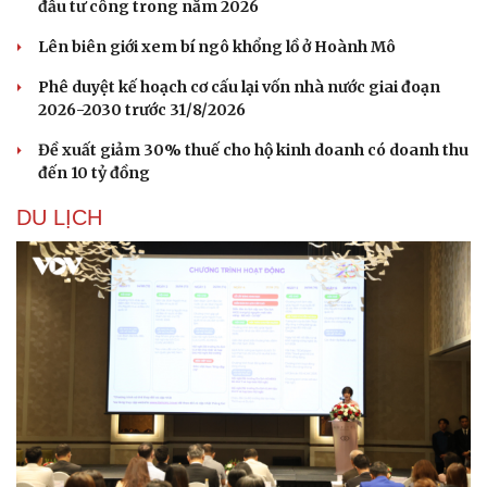
đầu tư công trong năm 2026
Lên biên giới xem bí ngô khổng lồ ở Hoành Mô
Phê duyệt kế hoạch cơ cấu lại vốn nhà nước giai đoạn
2026-2030 trước 31/8/2026
Đề xuất giảm 30% thuế cho hộ kinh doanh có doanh thu
đến 10 tỷ đồng
DU LỊCH
Văn hóa
Giải trí
Sân khấu - Điện ảnh
Nghệ sĩ
Văn học
Thời trang
Âm nhạc
Sao Việt
Di sản