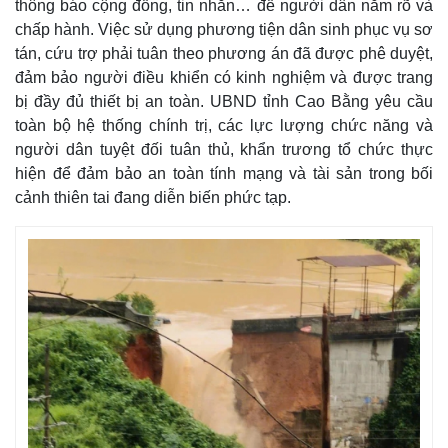
thông báo cộng đồng, tin nhắn… để người dân nắm rõ và
chấp hành. Việc sử dụng phương tiện dân sinh phục vụ sơ
tán, cứu trợ phải tuân theo phương án đã được phê duyệt,
đảm bảo người điều khiển có kinh nghiệm và được trang
bị đầy đủ thiết bị an toàn. UBND tỉnh Cao Bằng yêu cầu
toàn bộ hệ thống chính trị, các lực lượng chức năng và
người dân tuyệt đối tuân thủ, khẩn trương tổ chức thực
hiện để đảm bảo an toàn tính mạng và tài sản trong bối
cảnh thiên tai đang diễn biến phức tạp.
Kinh tế
Thị trường
Bất động sản
Giá vàng
Khởi nghiệp
Tiêu dùng
Tỷ giá
Chứng khoán