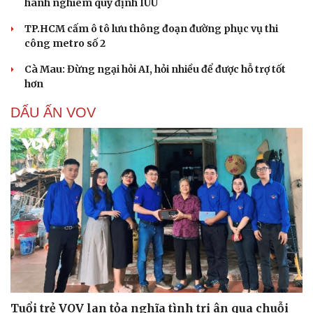
hành nghiêm quy định IUU
TP.HCM cấm ô tô lưu thông đoạn đường phục vụ thi
công metro số 2
Cà Mau: Đừng ngại hỏi AI, hỏi nhiều để được hỗ trợ tốt
hơn
DẤU ẤN VOV
Tuổi trẻ VOV lan tỏa nghĩa tình tri ân qua chuỗi