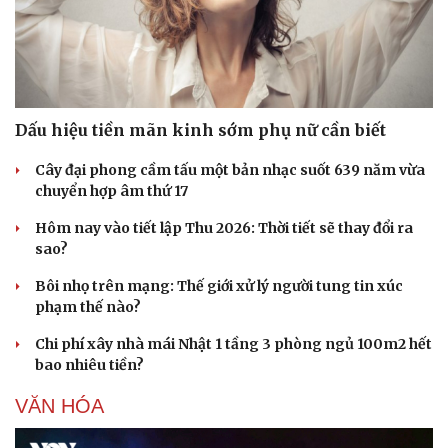
Dấu hiệu tiền mãn kinh sớm phụ nữ cần biết
Sức khỏe
Đời sống
Cây đại phong cầm tấu một bản nhạc suốt 639 năm vừa
Dinh dưỡng - món ngon
Nhà đẹp
chuyển hợp âm thứ 17
Cây thuốc
Blog
Sản phụ khoa
Tình yêu - Gia đình
Hôm nay vào tiết lập Thu 2026: Thời tiết sẽ thay đổi ra
Nhi khoa
sao?
Nam khoa
Làm đẹp - giảm cân
Bôi nhọ trên mạng: Thế giới xử lý người tung tin xúc
Phòng mạch online
phạm thế nào?
Ăn sạch sống khỏe
Chi phí xây nhà mái Nhật 1 tầng 3 phòng ngủ 100m2 hết
bao nhiêu tiền?
VĂN HÓA