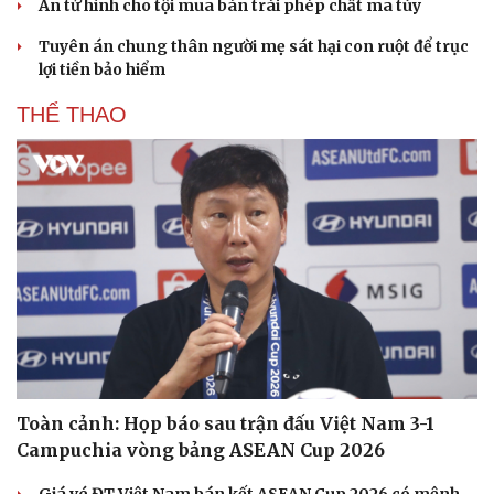
Án tử hình cho tội mua bán trái phép chất ma túy
Hạt giống tâm hồn
Tuyên án chung thân người mẹ sát hại con ruột để trục
lợi tiền bảo hiểm
THỂ THAO
Toàn cảnh: Họp báo sau trận đấu Việt Nam 3-1
Campuchia vòng bảng ASEAN Cup 2026
Giá vé ĐT Việt Nam bán kết ASEAN Cup 2026 có mệnh