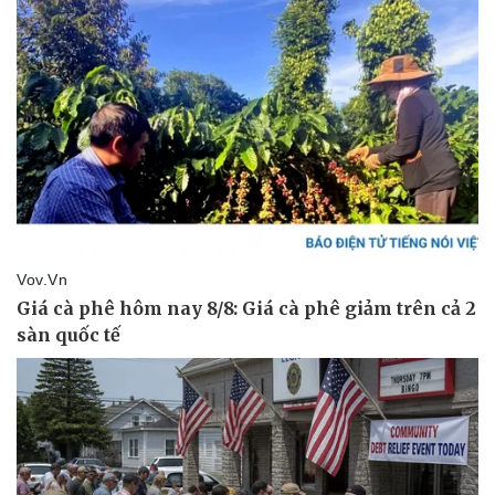
Vụ án
Vũ khí
Tin nóng
Việt Nam
Tư vấn luật
Phân tích