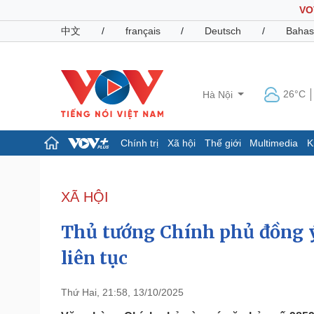
VO
中文
/
français
/
Deutsch
/
Bahas
26°C
Hà Nội
Chính trị
Xã hội
Thế giới
Multimedia
K
Chính trị
Xã hội
Đảng
Tin 24h
XÃ HỘI
Tổ chức nhân sự
Dự báo thời tiết
Quốc hội
Giáo dục
Thủ tướng Chính phủ đồng ý
Nhận diện sự thật
Dấu ấn VOV
Việc làm
liên tục
Biển đảo
Pháp luật
Quân sự - Quốc phòng
Thứ Hai, 21:58, 13/10/2025
Vụ án
Vũ khí