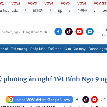
V1
VOV2
VOV3
VOV4
VOV5
VOV6
VOV GT
a Indonesia
/
日本語
/
ខ្មែរ
/
한국어
/
ພາ
Thứ Năm, ngày 6 tháng 8 năm 2026
Po
inh tế
Thị trường
Pháp luật
Thể thao
Ô tô - Xe máy
Doanh nghi
Thế giới
Multimedia
K
Quan sát
Video
B
Cuộc sống đó đây
Ảnh
K
Hồ sơ
E-Magazine
 phương án nghỉ Tết Bính Ngọ 9 n
Infographic
Thể thao
Ô tô - Xe máy
D
Bóng đá
Ô tô
T