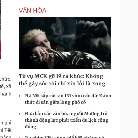
VĂN HÓA
Từ vụ MCK gỡ 19 ca khúc: Không
chức,
thể gây sốc rồi chỉ xin lỗi là xong
tế, xã
c hành
Hà Nội sắp cải tạo 131 vòm cầu đá: Đánh
thức di sản giữa lòng phố cổ
Đưa bản sắc văn hóa người Mường trở
thành động lực phát triển du lịch cộng
 nghỉ
đồng
ỉ Tết
tháng