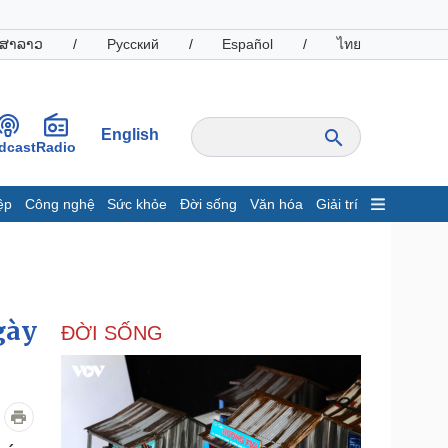
ສາລາວ
/
Русский
/
Español
/
ไทย
English
dcast
Radio
ệp
Công nghệ
Sức khỏe
Đời sống
Văn hóa
Giải trí
inh tế
Thị trường
ất động sản
Giá vàng
hởi nghiệp
Tiêu dùng
Tỷ giá
gày
ĐỜI SỐNG
Chứng khoán
Giá cà phê
oanh nghiệp
Công nghệ
hông tin doanh nghiệp
Sành điệu