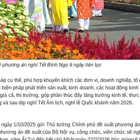
 phương án nghỉ Tết Bính Ngọ 9 ngày liên tục
áp cụ thể, phù hợp khuyến khích các đơn vị, doanh nghiệp, tổ 
 biện pháp phát triển sản xuất, kinh doanh, các hoạt động kinh 
giá cả, thị trường, góp phần thúc đẩy tăng trưởng kinh tế, thự
ong và sau dịp nghỉ Tết Âm lịch, nghỉ lễ Quốc khánh năm 2026.
 ngày 1/10/2025 gửi Thủ tướng Chính phủ đề xuất phương án
phương án đề xuất của Bộ Nội vụ, công chức, viên chức sẽ ngh
Chạp, năm Ất Tỵ) đến hết chủ Nhật ngày 22/2/2026 (tức mùng 6 