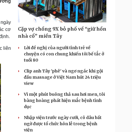
tướng
Doanh nghiệp 24h
Tin Công nghệ
Doanh nhân
Trải nghiệm
ì cộng đồng
Chuyển đổi số
 ngày
Cặp vợ chồng 9X bỏ phố về “giữ hồn
ác cơ
u lịch
Podcast
nhà cổ” miền Tây
định.
Tư vấn
Câu chuyện thời sự
Săn Tour
Đọc truyện đêm khuya
Lời đề nghị của người tình trẻ về
c liên
heck-in
Cửa sổ tình yêu
chuyện có con chung khiến tôi bế tắc ở
Kể chuyện cho bé
tuổi 80
Hạt giống tâm hồn
Clip anh Tây 'phê' và ngơ ngác khi gội
đầu massage ở Việt Nam hút 24 triệu
view
Vì một phút buông thả sau hơi men, tôi
bàng hoàng phát hiện mắc bệnh tình
dục
Nhập viện trước ngày cưới, cô dâu bất
ngờ được tổ chức hôn lễ trong bệnh
viện