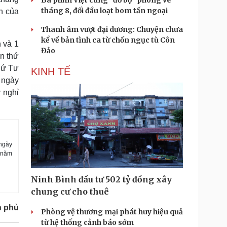
Ba phim Việt cùng “đổ bộ” phòng vé
tháng 8, đối đầu loạt bom tấn ngoại
h của
Thanh âm vượt đại dương: Chuyện chưa
kể về bản tình ca từ chốn ngục tù Côn
 và 1
Đảo
ần thứ
hứ Tư
KINH TẾ
 ngày
 nghỉ
 ngày
, năm
Ninh Bình đầu tư 502 tỷ đồng xây
chung cư cho thuê
h phủ
Phòng vệ thương mại phát huy hiệu quả
từ hệ thống cảnh báo sớm