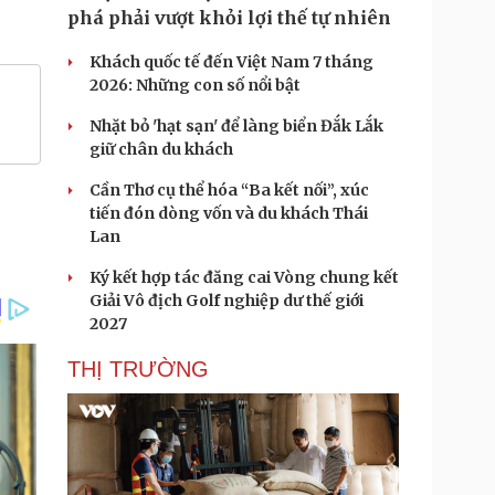
phá phải vượt khỏi lợi thế tự nhiên
Khách quốc tế đến Việt Nam 7 tháng
2026: Những con số nổi bật
Nhặt bỏ 'hạt sạn' để làng biển Đắk Lắk
giữ chân du khách
Cần Thơ cụ thể hóa “Ba kết nối”, xúc
tiến đón dòng vốn và du khách Thái
Lan
Ký kết hợp tác đăng cai Vòng chung kết
Giải Vô địch Golf nghiệp dư thế giới
2027
THỊ TRƯỜNG