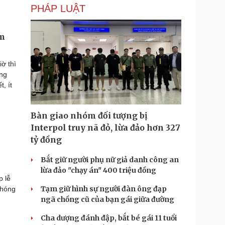
PHÁP LUẬT
àm
ờ thì
ằng
, ít
Bàn giao nhóm đối tượng bị
Interpol truy nã đỏ, lừa đảo hơn 327
tỷ đồng
Bắt giữ người phụ nữ giả danh công an
lừa đảo "chạy án" 400 triệu đồng
p lễ
Tạm giữ hình sự người đàn ông đạp
phóng
ngã chồng cũ của bạn gái giữa đường
Cha dượng đánh đập, bắt bé gái 11 tuổi