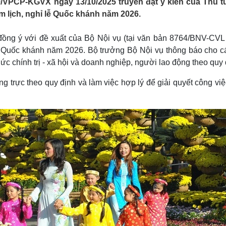
/VPCP-KGVX ngày 13/10/2025 truyền đạt ý kiến của Thủ 
Lịch thi đấu bóng đá
Xe máy
 lịch, nghỉ lễ Quốc khánh năm 2026.
Thế giới thể thao
Tư vấn
eSports
V
Hậu trường
ồng ý với đề xuất của Bộ Nội vụ (tại văn bản 8764/BNV-CVL
lễ Quốc khánh năm 2026. Bộ trưởng Bộ Nội vụ thông báo cho c
Văn hóa
Giải trí
D
hức chính trị - xã hội và doanh nghiệp, người lao động theo quy 
Sân khấu - Điện ảnh
Nghệ sĩ
Văn học
Thời trang
g trực theo quy định và làm việc hợp lý để giải quyết công việ
Âm nhạc
Sao Việt
c
Di sản