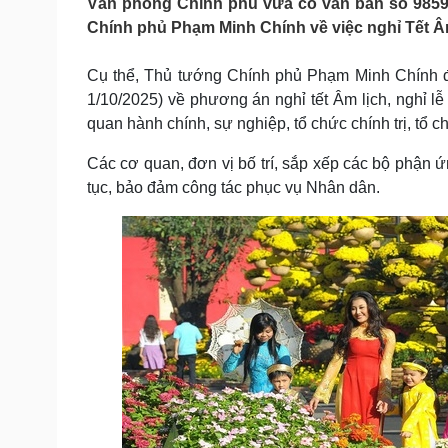
Văn phòng Chính phủ vừa có văn bản số 9859
Tin nóng
Việt Nam
Chính phủ Phạm Minh Chính về việc nghỉ Tết Âm
Tư vấn luật
Phân tích
Cụ thể, Thủ tướng Chính phủ Phạm Minh Chính đ
1/10/2025) về phương án nghỉ tết Âm lịch, nghỉ 
Sức khỏe
Đời sống
quan hành chính, sự nghiệp, tổ chức chính trị, tổ c
Dinh dưỡng - món ngon
Nhà đẹp
Cây thuốc
Blog
Các cơ quan, đơn vị bố trí, sắp xếp các bộ phận ứn
Sản phụ khoa
Tình yêu - Gia đình
tục, bảo đảm công tác phục vụ Nhân dân.
Nhi khoa
Nam khoa
Làm đẹp - giảm cân
Phòng mạch online
Ăn sạch sống khỏe
Cải chính