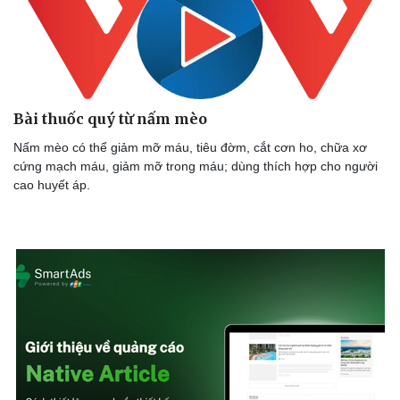
Doanh nghiệp
Công nghệ
Thông tin doanh nghiệp
Sành điệu
Bài thuốc quý từ nấm mèo
Doanh nghiệp 24h
Tin Công nghệ
Doanh nhân
Trải nghiệm
Nấm mèo có thể giảm mỡ máu, tiêu đờm, cắt cơn ho, chữa xơ
Vì cộng đồng
Chuyển đổi số
cứng mạch máu, giảm mỡ trong máu; dùng thích hợp cho người
cao huyết áp.