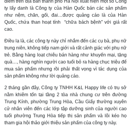
điểm trên địa bàn thành phố Hà Nội xuất hiện một số Công
ty lấy danh là Công ty của Hàn Quốc bán các sản phẩm
như nệm, chăn, gối, đai…được quảng cáo là của Hàn
Quốc, chứa than hoạt tính “chữa bách bệnh” với giá rất
cao.
Điều lạ là, các công ty này chỉ nhắm đến các cụ bà, phụ nữ
trung niên, không tiếp nam giới và rất cảnh giác với phụ nữ
trẻ. Bằng hàng loạt chiêu bán hàng như khuyến mại, tặng
quà…, hàng nghìn người cao tuổi bỏ ra hàng chục triệu để
mua sản phẩm nhưng rồi phải thất vọng vì tác dụng của
sản phẩm không như lời quảng cáo.
2 tháng gần đây, Công ty TNHH K&L Happy life có trụ sở
nằm khiêm tốn tại tầng 2 tòa nhà chung cư trên đường
Trung Kính, phường Trung Hòa, Cầu Giấy thường xuyên
cử nhân viên đến các lớp tập dưỡng sinh của người cao
tuổi phường Trung Hòa tiếp thị sản phẩm và lôi kéo họ
tham gia hội thảo giới thiệu sản phẩm của công ty này.