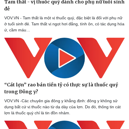
Tam thất - vị thuốc quý dành cho phụ nữ tuổi sinh
đẻ
VOV.VN - Tam thất là một vị thuốc quý, đặc biệt là đối với phụ nữ
ở tuổi sinh đẻ. Tam thất vị ngọt hơi đắng, tính ôn, có tác dụng hóa
ứ, cầm máu…
“Cát lợn” rao bán tiền tỷ có thực sự là thuốc quý
trong Đông y?
VOV.VN -Các chuyên gia đông y khẳng định: đông y không sử
dụng bất cứ vị thuốc nào từ dạ dày của lợn. Do đó, thông tin cát
lợn là thuốc quý chỉ là tin đồn nhảm.