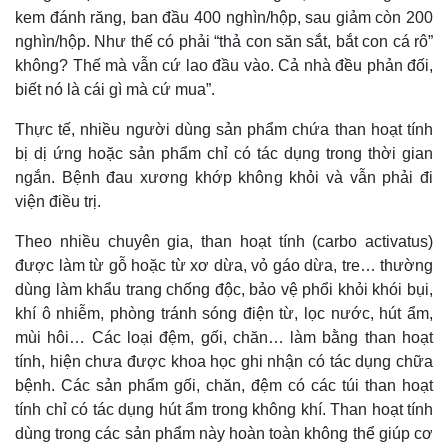
kem đánh răng, ban đầu 400 nghìn/hộp, sau giảm còn 200
nghìn/hộp. Như thế có phải “thả con săn sắt, bắt con cá rô”
không? Thế mà vẫn cứ lao đầu vào. Cả nhà đều phản đối,
biết nó là cái gì mà cứ mua”.
Thực tế, nhiều người dùng sản phẩm chứa than hoạt tính
bị dị ứng hoặc sản phẩm chỉ có tác dụng trong thời gian
ngắn. Bệnh đau xương khớp không khỏi và vẫn phải đi
viện điều trị.
Theo nhiều chuyên gia, than hoạt tính (carbo activatus)
được làm từ gỗ hoặc từ xơ dừa, vỏ gáo dừa, tre… thường
dùng làm khẩu trang chống độc, bảo vệ phổi khỏi khói bụi,
khí ô nhiễm, phòng tránh sóng điện từ, lọc nước, hút ẩm,
mùi hôi… Các loại đệm, gối, chăn… làm bằng than hoạt
tính, hiện chưa được khoa học ghi nhận có tác dụng chữa
bệnh. Các sản phẩm gối, chăn, đệm có các túi than hoạt
tính chỉ có tác dụng hút ẩm trong không khí. Than hoạt tính
dùng trong các sản phẩm này hoàn toàn không thể giúp cơ