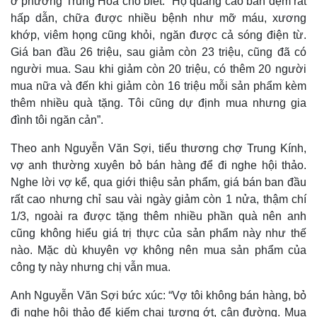
ở phường Trung Hòa cho biết:
“Họ quảng cáo bán đệm rất
hấp dẫn, chữa được nhiều bệnh như mỡ máu, xương
khớp, viêm họng cũng khỏi, ngăn được cả sóng điện từ.
Giá ban đầu 26 triệu, sau giảm còn 23 triệu, cũng đã có
người mua. Sau khi giảm còn 20 triệu, có thêm 20 người
mua nữa và đến khi giảm còn 16 triệu mỗi sản phẩm kèm
thêm nhiều quà tặng. Tôi cũng dự định mua nhưng gia
đình tôi ngăn cản”.
Theo anh Nguyễn Văn Sợi, tiểu thương chợ Trung Kính,
vợ anh thường xuyên bỏ bán hàng để đi nghe hội thảo.
Nghe lời vợ kể, qua giới thiệu sản phẩm, giá bán ban đầu
rất cao nhưng chỉ sau vài ngày giảm còn 1 nửa, thậm chí
1/3, ngoài ra được tặng thêm nhiều phần quà nên anh
cũng không hiểu giá trị thực của sản phẩm này như thế
nào. Mặc dù khuyên vợ không nên mua sản phẩm của
công ty này nhưng chị vẫn mua.
Anh Nguyễn Văn Sợi bức xúc:
“Vợ tôi không bán hàng, bỏ
đi nghe hội thảo để kiếm chai tương ớt, cân đường. Mua