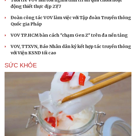
Tuổi trẻ VOV lan tỏa nghĩa tình tri ân qua chuỗi hoạt
động thiết thực dịp 27/7
Đoàn công tác VOV làm việc với Tập đoàn Truyền thông
Quốc gia Pháp
VOV TP.HCM bàn cách "chạm Gen Z" trên đa nền tảng
VOV, TTXVN, Báo Nhân dân ký kết hợp tác truyền thông
với Viện KSND tối cao
SỨC KHỎE