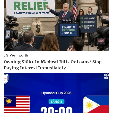
Vụ án
Vũ khí
Tin nóng
Việt Nam
Tư vấn luật
Phân tích