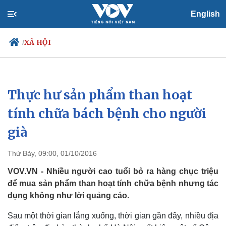
English
XÃ HỘI
/
Thực hư sản phẩm than hoạt
Chính trị
Xã hội
Đảng
Tin 24h
tính chữa bách bệnh cho người
Tổ chức nhân sự
Dự báo thời tiết
già
Quốc hội
Giáo dục
Nhận diện sự thật
Dấu ấn VOV
Việc làm
Thứ Bảy, 09:00, 01/10/2016
Biển đảo
VOV.VN - Nhiều người cao tuổi bỏ ra hàng chục triệu
để mua sản phẩm than hoạt tính chữa bệnh nhưng tác
dụng không như lời quảng cáo.
Sau một thời gian lắng xuống, thời gian gần đây, nhiều địa