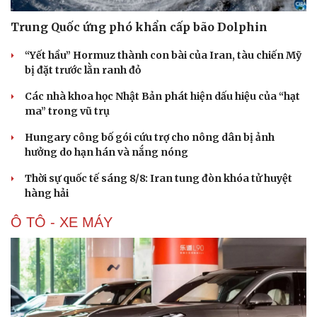
Trung Quốc ứng phó khẩn cấp bão Dolphin
“Yết hầu” Hormuz thành con bài của Iran, tàu chiến Mỹ
bị đặt trước lằn ranh đỏ
Các nhà khoa học Nhật Bản phát hiện dấu hiệu của “hạt
ma” trong vũ trụ
Hungary công bố gói cứu trợ cho nông dân bị ảnh
hưởng do hạn hán và nắng nóng
Thời sự quốc tế sáng 8/8: Iran tung đòn khóa tử huyệt
hàng hải
Ô TÔ - XE MÁY