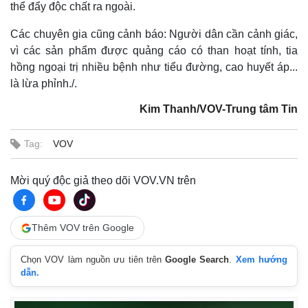
thể đẩy độc chất ra ngoài.
Các chuyên gia cũng cảnh báo: Người dân cần cảnh giác,
vì các sản phẩm được quảng cáo có than hoạt tính, tia
hồng ngoại trị nhiều bệnh như tiểu đường, cao huyết áp...
là lừa phỉnh./.
Kim Thanh/VOV-Trung tâm Tin
Tag:
VOV
Mời quý độc giả theo dõi VOV.VN trên
Thêm VOV trên Google
Kinh tế
Thị trường
Bất động sản
Giá vàng
Chọn VOV làm nguồn ưu tiên trên
Google Search
.
Xem hướng
Khởi nghiệp
Tiêu dùng
dẫn.
Tỷ giá
Chứng khoán