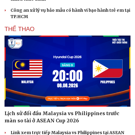
Công an xử lý vụ bảo mẫu có hành vi bạo hành trẻ em tại
TP.HCM
THỂ THAO
Du lịch
Podcast
Lịch sử đối đầu Malaysia vs Philippines trước
Tư vấn
Câu chuyện thời sự
màn so tài ở ASEAN Cup 2026
Săn Tour
Đọc truyện đêm khuya
check-in
Cửa sổ tình yêu
Link xem trực tiếp Malaysia vs Philippines tại ASEAN
Kể chuyện cho bé