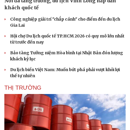
Nối đà tăng trưởng, du lịch Vĩnh Long hấp dẫn
khách quốc tế
Công nghiệp giải trí "chắp cánh" cho điểm đến du lịch
Gia Lai
Hội chợ Du lịch quốc tế TP.HCM 2026 có quy mô lớn nhất
từ trước đến nay
Bảo tàng Tưởng niệm Hòa bình tại Nhật Bản đón lượng
khách kỷ lục
Du lịch biển Việt Nam: Muốn bứt phá phải vượt khỏi lợi
thế tự nhiên
Văn hóa
Giải trí
THỊ TRƯỜNG
Sân khấu - Điện ảnh
Nghệ sĩ
Văn học
Thời trang
Âm nhạc
Sao Việt
Di sản