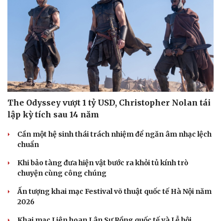
Sức khỏe
Đời sống
Dinh dưỡng - món ngon
Nhà đẹp
Cây thuốc
Blog
The Odyssey vượt 1 tỷ USD, Christopher Nolan tái
Sản phụ khoa
Tình yêu - Gia đình
lập kỳ tích sau 14 năm
Nhi khoa
Nam khoa
Cần một hệ sinh thái trách nhiệm để ngăn âm nhạc lệch
Làm đẹp - giảm cân
chuẩn
Phòng mạch online
Ăn sạch sống khỏe
Khi bảo tàng đưa hiện vật bước ra khỏi tủ kính trò
chuyện cùng công chúng
Ấn tượng khai mạc Festival võ thuật quốc tế Hà Nội năm
2026
Khai mạc Liên hoan Lân Sư Rồng quốc tế và Lễ hội