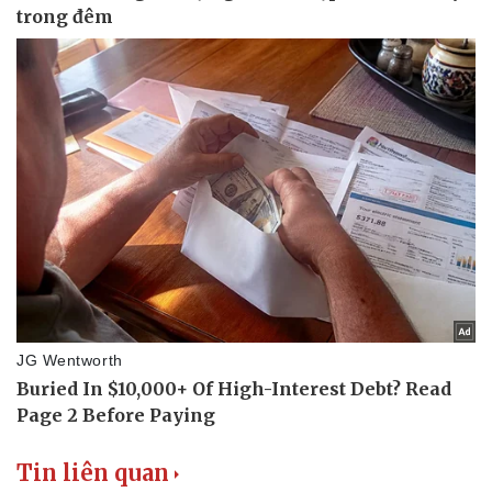
Thể thao
Ô tô - Xe máy
Bóng đá
Ô tô
Lịch thi đấu bóng đá
Xe máy
Thế giới thể thao
Tư vấn
eSports
Hậu trường
Tin liên quan