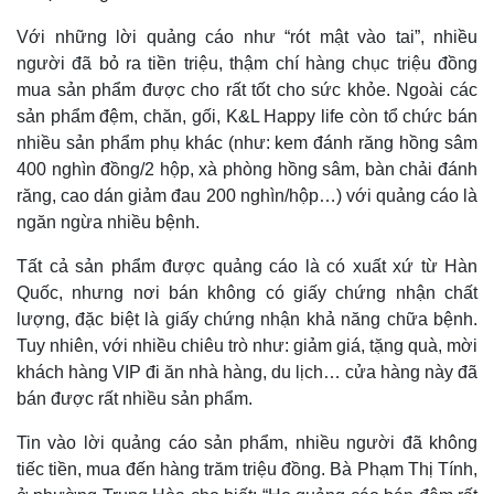
Với những lời quảng cáo như “rót mật vào tai”, nhiều
người đã bỏ ra tiền triệu, thậm chí hàng chục triệu đồng
mua sản phẩm được cho rất tốt cho sức khỏe. Ngoài các
sản phẩm đệm, chăn, gối, K&L Happy life còn tổ chức bán
nhiều sản phẩm phụ khác (như: kem đánh răng hồng sâm
400 nghìn đồng/2 hộp, xà phòng hồng sâm, bàn chải đánh
răng, cao dán giảm đau 200 nghìn/hộp…) với quảng cáo là
ngăn ngừa nhiều bệnh.
Tất cả sản phẩm được quảng cáo là có xuất xứ từ Hàn
Quốc, nhưng nơi bán không có giấy chứng nhận chất
lượng, đặc biệt là giấy chứng nhận khả năng chữa bệnh.
Thế giới
Multimedia
Tuy nhiên, với nhiều chiêu trò như: giảm giá, tặng quà, mời
Quan sát
Video
Cuộc sống đó đây
Ảnh
khách hàng VIP đi ăn nhà hàng, du lịch… cửa hàng này đã
Hồ sơ
E-Magazine
bán được rất nhiều sản phẩm.
Infographic
Tin vào lời quảng cáo sản phẩm, nhiều người đã không
tiếc tiền, mua đến hàng trăm triệu đồng. Bà Phạm Thị Tính,