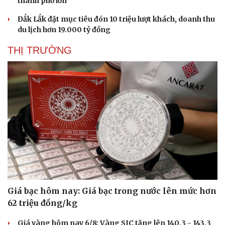
thành phố lớn
Dinh dưỡng - món ngon
Nhà đẹp
Đắk Lắk đặt mục tiêu đón 10 triệu lượt khách, doanh thu
Cây thuốc
Blog
du lịch hơn 19.000 tỷ đồng
Sản phụ khoa
Tình yêu - Gia đình
Nhi khoa
THỊ TRƯỜNG
Nam khoa
Làm đẹp - giảm cân
Phòng mạch online
Ăn sạch sống khỏe
Giá bạc hôm nay: Giá bạc trong nước lên mức hơn
62 triệu đồng/kg
Giá vàng hôm nay 6/8: Vàng SJC tăng lên 140,3 - 143,3