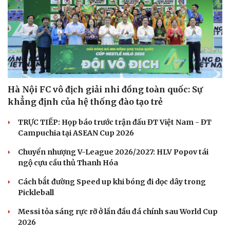
Văn hóa
Giải trí
Sân khấu - Điện ảnh
Nghệ sĩ
Văn học
Thời trang
Hà Nội FC vô địch giải nhi đồng toàn quốc: Sự
Âm nhạc
Sao Việt
khẳng định của hệ thống đào tạo trẻ
Di sản
TRỰC TIẾP: Họp báo trước trận đấu ĐT Việt Nam - ĐT
Campuchia tại ASEAN Cup 2026
Chuyển nhượng V-League 2026/2027: HLV Popov tái
ngộ cựu cầu thủ Thanh Hóa
Cách bắt đường Speed up khi bóng đi dọc dây trong
Pickleball
Messi tỏa sáng rực rỡ ở lần đầu đá chính sau World Cup
2026