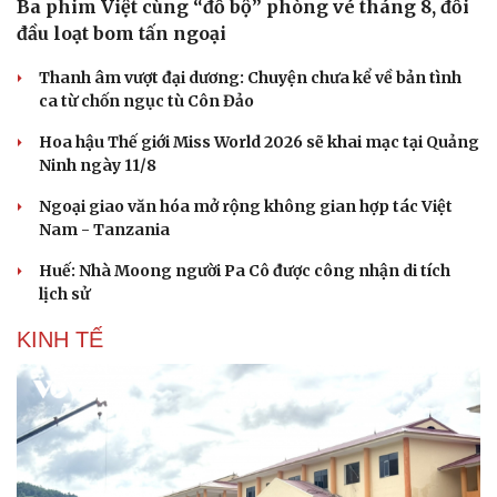
Ba phim Việt cùng “đổ bộ” phòng vé tháng 8, đối
Doanh nghiệp 24h
Tin Công nghệ
đầu loạt bom tấn ngoại
Doanh nhân
Trải nghiệm
Vì cộng đồng
Chuyển đổi số
Thanh âm vượt đại dương: Chuyện chưa kể về bản tình
ca từ chốn ngục tù Côn Đảo
Hoa hậu Thế giới Miss World 2026 sẽ khai mạc tại Quảng
Ninh ngày 11/8
Ngoại giao văn hóa mở rộng không gian hợp tác Việt
Nam - Tanzania
Huế: Nhà Moong người Pa Cô được công nhận di tích
lịch sử
KINH TẾ