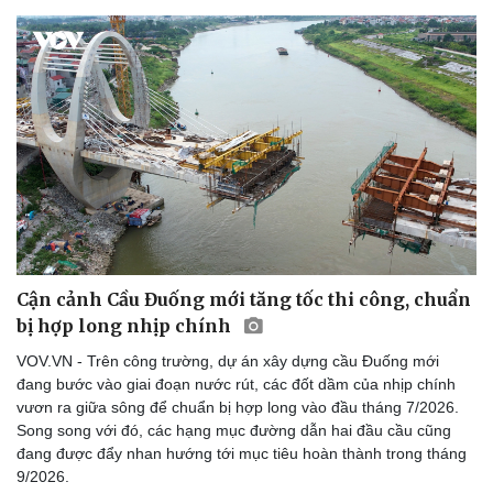
Cận cảnh Cầu Đuống mới tăng tốc thi công, chuẩn
bị hợp long nhịp chính
VOV.VN - Trên công trường, dự án xây dựng cầu Đuống mới
đang bước vào giai đoạn nước rút, các đốt dầm của nhịp chính
Thể thao
Ô tô - Xe máy
vươn ra giữa sông để chuẩn bị hợp long vào đầu tháng 7/2026.
Bóng đá
Ô tô
Song song với đó, các hạng mục đường dẫn hai đầu cầu cũng
Lịch thi đấu bóng đá
Xe máy
đang được đẩy nhan hướng tới mục tiêu hoàn thành trong tháng
Thế giới thể thao
Tư vấn
9/2026.
eSports