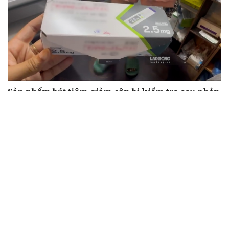
Sản phẩm bút tiêm giảm cân bị kiểm tra sau phản
ánh bán tràn lan online
Ô tô tải cẩu đâm sập một phần cầu Đắk Lung ở Đồng Nai
Hai cha con tử vong trong vụ cháy nhà lúc rạng sáng ở
TP.HCM
Vĩnh Long triển khai Chiến dịch 100 ngày tạo lập sổ sức
khỏe điện tử trên VNeID
Nhóm cán bộ trạm y tế lập khống hơn 3.500 đơn thuốc,
tham ô 614 triệu đồng