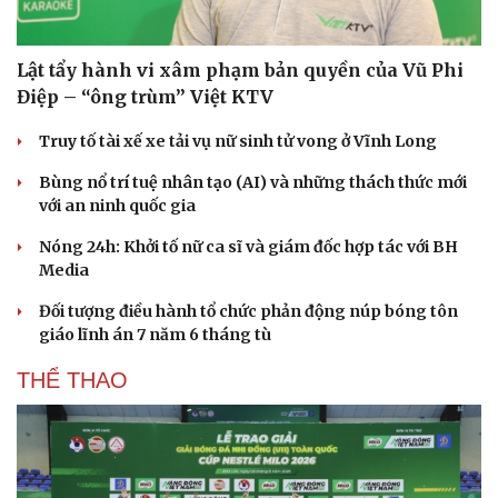
Lật tẩy hành vi xâm phạm bản quyền của Vũ Phi
Điệp – “ông trùm” Việt KTV
Truy tố tài xế xe tải vụ nữ sinh tử vong ở Vĩnh Long
Bùng nổ trí tuệ nhân tạo (AI) và những thách thức mới
với an ninh quốc gia
Nóng 24h: Khởi tố nữ ca sĩ và giám đốc hợp tác với BH
Media
Đối tượng điều hành tổ chức phản động núp bóng tôn
giáo lĩnh án 7 năm 6 tháng tù
THỂ THAO