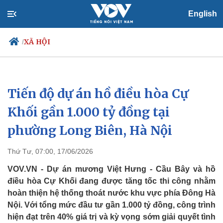
English
XÃ HỘI
/
Tiến độ dự án hồ điều hòa Cự
Chính trị
Xã hội
Đảng
Tin 24h
Khối gần 1.000 tỷ đồng tại
Tổ chức nhân sự
Dự báo thời tiết
phường Long Biên, Hà Nội
Quốc hội
Giáo dục
Nhận diện sự thật
Dấu ấn VOV
Việc làm
Thứ Tư, 07:00, 17/06/2026
Biển đảo
VOV.VN - Dự án mương Việt Hưng - Cầu Bây và hồ
điều hòa Cự Khối đang được tăng tốc thi công nhằm
hoàn thiện hệ thống thoát nước khu vực phía Đông Hà
Nội. Với tổng mức đầu tư gần 1.000 tỷ đồng, công trình
hiện đạt trên 40% giá trị và kỳ vọng sớm giải quyết tình