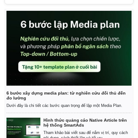
Thế giới
Multimedia
Quan sát
Video
6 bước xây dựng media plan: từ nghiên cứu đối thủ đến
Cuộc sống đó đây
Ảnh
đo lường
Hồ sơ
E-Magazine
Dưới đây là chi tiết các bước quan trọng để lập một Media Plan.
Infographic
Hình thức quảng cáo Native Article trên
hệ thống SmartAds
Tham khảo bài viết sau để nắm vị trí, quy cách
nội dung, cách thiết lập và tối ưu.