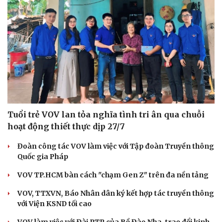
Tuổi trẻ VOV lan tỏa nghĩa tình tri ân qua chuỗi
hoạt động thiết thực dịp 27/7
Đoàn công tác VOV làm việc với Tập đoàn Truyền thông
Quốc gia Pháp
VOV TP.HCM bàn cách "chạm Gen Z" trên đa nền tảng
VOV, TTXVN, Báo Nhân dân ký kết hợp tác truyền thông
với Viện KSND tối cao
VOV làm việc với Đài RTP của Bồ Đào Nha, trao đổi kinh