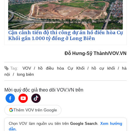
Cận cảnh tiến độ thi công dự án hồ điều hòa Cự
Khối gần 1.000 tỷ đồng ở Long Biên
Đỗ Hưng-Sỹ Thành/VOV.VN
Tag:
VOV
hồ điều hòa Cự Khối
hồ cự khối
hà
nội
long biên
Mời quý độc giả theo dõi VOV.VN trên
Thêm VOV trên Google
Chọn VOV làm nguồn ưu tiên trên
Google Search
.
Xem hướng
dẫn.