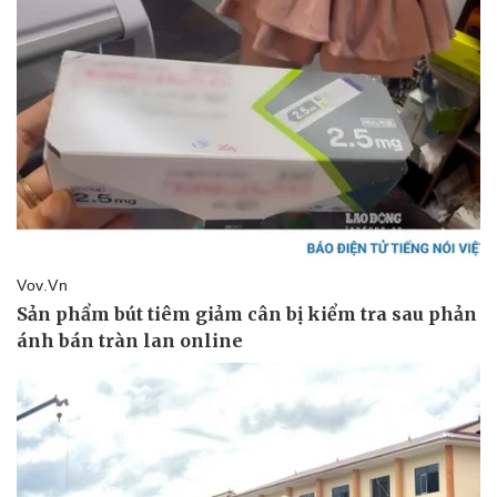
Kinh tế
Thị trường
Bất động sản
Giá vàng
Khởi nghiệp
Tiêu dùng
Tỷ giá
Chứng khoán
Giá cà phê