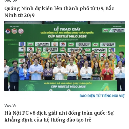
Pháp luật
Quân sự - Quốc phòng
Vụ án
Vũ khí
Tin nóng
Việt Nam
Tư vấn luật
Phân tích