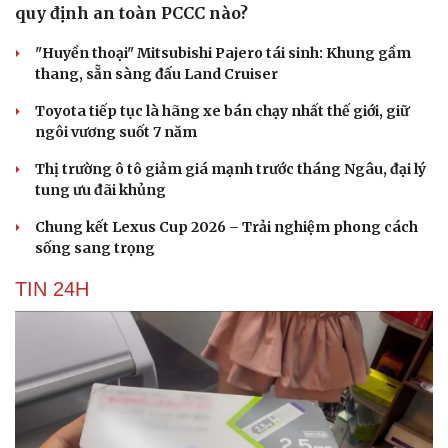
quy định an toàn PCCC nào?
"Huyền thoại" Mitsubishi Pajero tái sinh: Khung gầm
thang, sẵn sàng đấu Land Cruiser
Toyota tiếp tục là hãng xe bán chạy nhất thế giới, giữ
ngôi vương suốt 7 năm
Du lịch
Podcast
Tư vấn
Câu chuyện thời sự
Thị trường ô tô giảm giá mạnh trước tháng Ngâu, đại lý
Săn Tour
Đọc truyện đêm khuya
tung ưu đãi khủng
check-in
Cửa sổ tình yêu
Chung kết Lexus Cup 2026 – Trải nghiệm phong cách
Kể chuyện cho bé
sống sang trọng
Hạt giống tâm hồn
TIN 24H