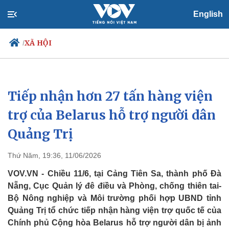
English
XÃ HỘI
/
Tiếp nhận hơn 27 tấn hàng viện
Chính trị
Xã hội
Đảng
Tin 24h
trợ của Belarus hỗ trợ người dân
Tổ chức nhân sự
Dự báo thời tiết
Quảng Trị
Quốc hội
Giáo dục
Nhận diện sự thật
Dấu ấn VOV
Việc làm
Thứ Năm, 19:36, 11/06/2026
Biển đảo
VOV.VN - Chiều 11/6, tại Cảng Tiên Sa, thành phố Đà
Nẵng, Cục Quản lý đê điều và Phòng, chống thiên tai-
Bộ Nông nghiệp và Môi trường phối hợp UBND tỉnh
Quảng Trị tổ chức tiếp nhận hàng viện trợ quốc tế của
Chính phủ Cộng hòa Belarus hỗ trợ người dân bị ảnh