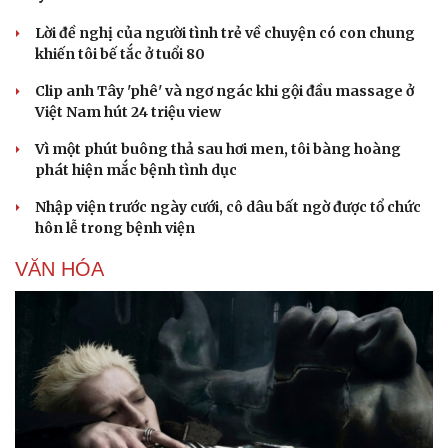
Lời đề nghị của người tình trẻ về chuyện có con chung
khiến tôi bế tắc ở tuổi 80
Clip anh Tây 'phê' và ngơ ngác khi gội đầu massage ở
Việt Nam hút 24 triệu view
Vì một phút buông thả sau hơi men, tôi bàng hoàng
Sức khỏe
Đời sống
phát hiện mắc bệnh tình dục
Dinh dưỡng - món ngon
Nhà đẹp
Cây thuốc
Blog
Nhập viện trước ngày cưới, cô dâu bất ngờ được tổ chức
Sản phụ khoa
Tình yêu - Gia đình
hôn lễ trong bệnh viện
Nhi khoa
Nam khoa
VĂN HÓA
Làm đẹp - giảm cân
Phòng mạch online
Ăn sạch sống khỏe