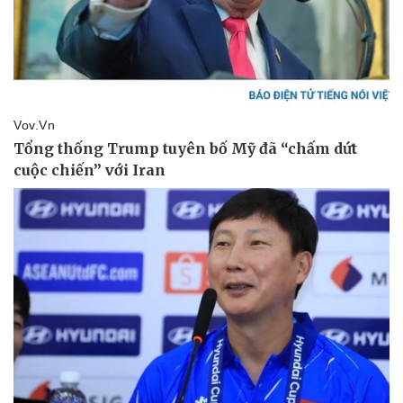
Thể thao
Ô tô - Xe máy
Bóng đá
Ô tô
Lịch thi đấu bóng đá
Xe máy
Thế giới thể thao
Tư vấn
eSports
Hậu trường