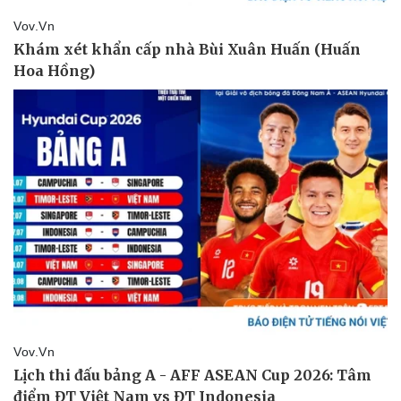
Vụ án
Vũ khí
Tin nóng
Việt Nam
Tư vấn luật
Phân tích