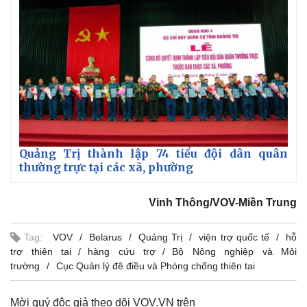
Quảng Trị thành lập 74 tiểu đội dân quân
thường trực tại các xã, phường
Vinh Thông/VOV-Miền Trung
Tag:
VOV
Belarus
Quảng Trị
viện trợ quốc tế
hỗ
Kinh tế
Thị trường
trợ thiên tai
hàng cứu trợ
Bộ Nông nghiệp và Môi
Bất động sản
Giá vàng
trường
Cục Quản lý đê điều và Phòng chống thiên tai
Khởi nghiệp
Tiêu dùng
Tỷ giá
Chứng khoán
Mời quý độc giả theo dõi VOV.VN trên