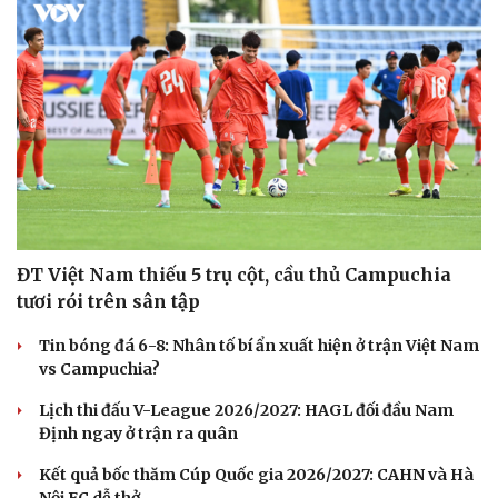
Hạt giống tâm hồn
ĐT Việt Nam thiếu 5 trụ cột, cầu thủ Campuchia
tươi rói trên sân tập
Tin bóng đá 6-8: Nhân tố bí ẩn xuất hiện ở trận Việt Nam
vs Campuchia?
Lịch thi đấu V-League 2026/2027: HAGL đối đầu Nam
Định ngay ở trận ra quân
Kết quả bốc thăm Cúp Quốc gia 2026/2027: CAHN và Hà
Nội FC dễ thở