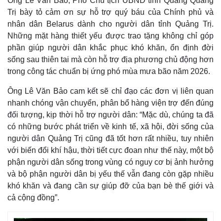
Ông Lê Văn Bảo, Phó Chủ tịch UBND tỉnh Quảng Quảng
Trị bày tỏ cảm ơn sự hỗ trợ quý báu của Chính phủ và
nhân dân Belarus dành cho người dân tỉnh Quảng Trị.
Những mặt hàng thiết yếu được trao tặng không chỉ góp
phần giúp người dân khắc phục khó khăn, ổn định đời
sống sau thiên tai mà còn hỗ trợ địa phương chủ động hơn
trong công tác chuẩn bị ứng phó mùa mưa bão năm 2026.
Ông Lê Văn Bảo cam kết sẽ chỉ đạo các đơn vị liên quan
nhanh chóng vận chuyển, phân bổ hàng viện trợ đến đúng
đối tượng, kịp thời hỗ trợ người dân: “Mặc dù, chúng ta đã
có những bước phát triển về kinh tế, xã hội, đời sống của
người dân Quảng Trị cũng đã tốt hơn rất nhiều, tuy nhiên
với biến đổi khí hậu, thời tiết cực đoan như thế này, một bộ
phận người dân sống trong vùng có nguy cơ bị ảnh hưởng
và bộ phận người dân bị yếu thế vẫn đang còn gặp nhiều
khó khăn và đang cần sự giúp đỡ của bạn bè thế giới và
cả cộng đồng”.