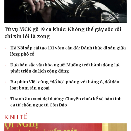
Từ vụ MCK gỡ 19 ca khúc: Không thể gây sốc rồi
chỉ xin lỗi là xong
Hà Nội sắp cải tạo 131 vòm cầu đá: Đánh thức di sản giữa
lòng phố cổ
Đưa bản sắc văn hóa người Mường trở thành động lực
phát triển du lịch cộng đồng
Ba phim Việt cùng “đổ bộ” phòng vé tháng 8, đối đầu
loạt bom tấn ngoại
Thanh âm vượt đại dương: Chuyện chưa kể về bản tình
ca từ chốn ngục tù Côn Đảo
KINH TẾ