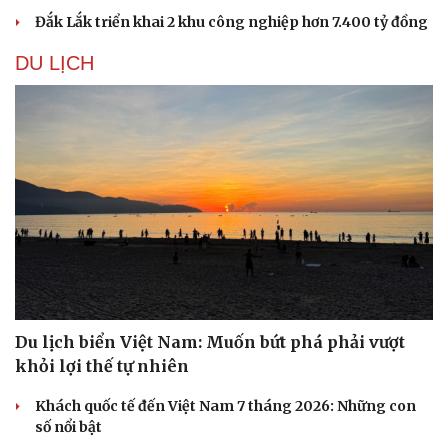
Đắk Lắk triển khai 2 khu công nghiệp hơn 7.400 tỷ đồng
DU LỊCH
Văn hóa
Giải trí
Sân khấu - Điện ảnh
Nghệ sĩ
Du lịch biển Việt Nam: Muốn bứt phá phải vượt
Văn học
Thời trang
Âm nhạc
Sao Việt
khỏi lợi thế tự nhiên
Di sản
Khách quốc tế đến Việt Nam 7 tháng 2026: Những con
số nổi bật