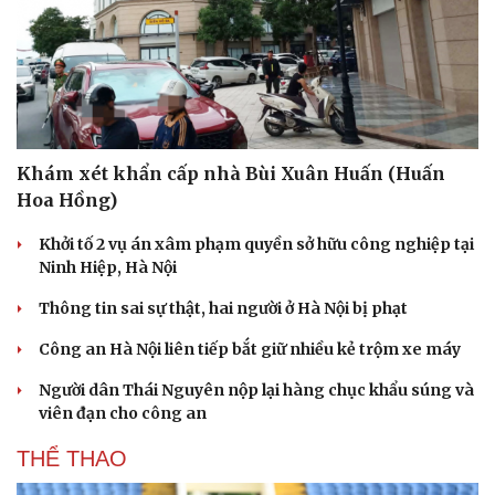
Khám xét khẩn cấp nhà Bùi Xuân Huấn (Huấn
Hoa Hồng)
Khởi tố 2 vụ án xâm phạm quyền sở hữu công nghiệp tại
Ninh Hiệp, Hà Nội
Thông tin sai sự thật, hai người ở Hà Nội bị phạt
Công an Hà Nội liên tiếp bắt giữ nhiều kẻ trộm xe máy
Người dân Thái Nguyên nộp lại hàng chục khẩu súng và
Du lịch
Podcast
viên đạn cho công an
Tư vấn
Câu chuyện thời sự
Săn Tour
Đọc truyện đêm khuya
THỂ THAO
check-in
Cửa sổ tình yêu
Kể chuyện cho bé