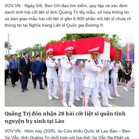
VOV.VN - Ngày 5/6, Ban Chỉ đạo tìm kiếm, quy tập và xác định
danh tính hài cốt liệt sĩ tỉnh Quảng Trị lấy mẫu, số hóa thông tin
và bàn giao mẫu hài cốt liệt sĩ gần 6.000 phần mộ liệt sĩ chưa rõ
thông tin tại Nghĩa trang Liệt sĩ Quốc gia Đường 9.
Doanh nghiệp
Công nghệ
Thông tin doanh nghiệp
Sành điệu
Doanh nghiệp 24h
Tin Công nghệ
Doanh nhân
Trải nghiệm
Vì cộng đồng
Chuyển đổi số
Quảng Trị đón nhận 28 hài cốt liệt sĩ quân tình
nguyện hy sinh tại Lào
VOV.VN - Hôm nay (20/5), tại Cửa khẩu Quốc tế Lao Bảo – Đen
Sa Vẳn, tỉnh Quảng Trị phối hợp với hai tỉnh Sa Vẳn Na Khệt và