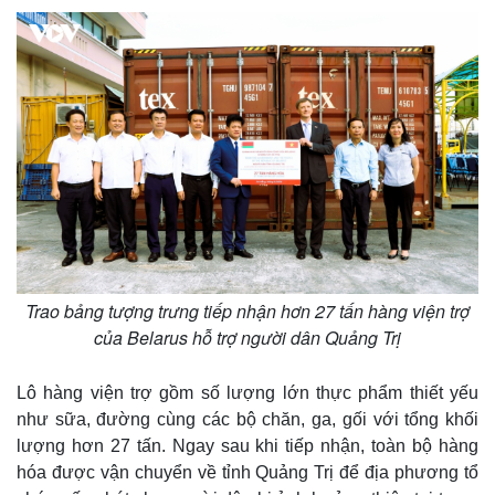
Trao bảng tượng trưng tiếp nhận hơn 27 tấn hàng viện trợ
Thế giới
Multimedia
của Belarus hỗ trợ người dân Quảng Trị
Quan sát
Video
Cuộc sống đó đây
Ảnh
Lô hàng viện trợ gồm số lượng lớn thực phẩm thiết yếu
Hồ sơ
E-Magazine
Infographic
như sữa, đường cùng các bộ chăn, ga, gối với tổng khối
lượng hơn 27 tấn. Ngay sau khi tiếp nhận, toàn bộ hàng
hóa được vận chuyển về tỉnh Quảng Trị để địa phương tổ