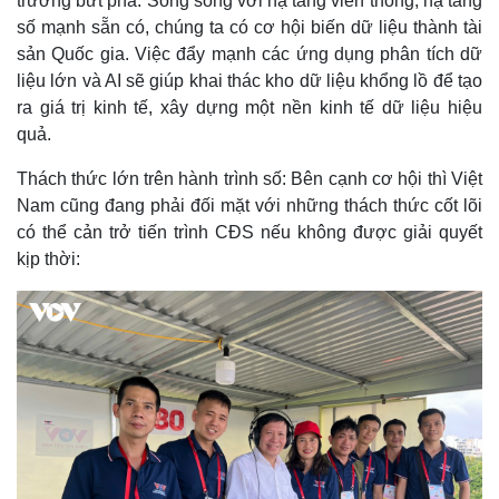
trưởng bứt phá. Song song với hạ tầng viễn thông, hạ tầng
số mạnh sẵn có, chúng ta có cơ hội biến dữ liệu thành tài
sản Quốc gia. Việc đẩy mạnh các ứng dụng phân tích dữ
liệu lớn và AI sẽ giúp khai thác kho dữ liệu khổng lồ để tạo
ra giá trị kinh tế, xây dựng một nền kinh tế dữ liệu hiệu
quả.
Thách thức lớn trên hành trình số: Bên cạnh cơ hội thì Việt
Nam cũng đang phải đối mặt với những thách thức cốt lõi
có thể cản trở tiến trình CĐS nếu không được giải quyết
kịp thời:
Pháp luật
Quân sự - Quốc phòng