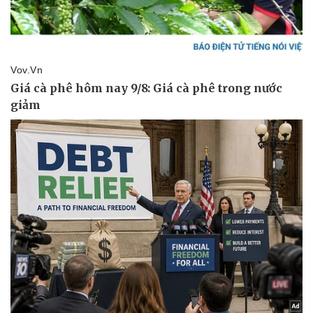
Văn hóa
Giải trí
Sân khấu - Điện ảnh
Nghệ sĩ
Văn học
Thời trang
Âm nhạc
Sao Việt
Di sản