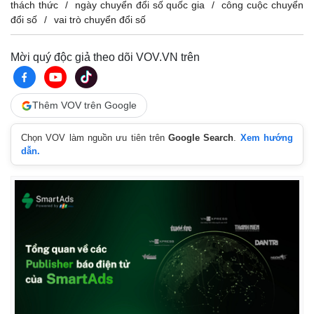
thách thức
ngày chuyển đổi số quốc gia
công cuộc chuyển
đổi số
vai trò chuyển đổi số
Mời quý độc giả theo dõi VOV.VN trên
Thêm VOV trên Google
Sức khỏe
Đời sống
Dinh dưỡng - món ngon
Nhà đẹp
Chọn VOV làm nguồn ưu tiên trên
Google Search
.
Xem hướng
Cây thuốc
Blog
dẫn.
Sản phụ khoa
Tình yêu - Gia đình
Nhi khoa
Nam khoa
Làm đẹp - giảm cân
Phòng mạch online
Ăn sạch sống khỏe