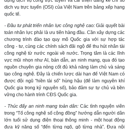
dụng dịch vụ công trực tuyến và cải thiện đáng kể chỉ số
dịch vụ trực tuyến (OSI) của Việt Nam trên bảng xếp hạng
quốc tế.
- Đầu tư phát triển nhân lực công nghệ cao:
Giải quyết bài
toán nhân lực phải là ưu tiên hàng đầu. Cần xây dựng các
chương trình đào tạo quy mô Quốc gia với sự hợp tác
công - tư, cùng các chính sách đãi ngộ để thu hút nhân tài
công nghệ từ nước ngoài về nước. Trọng tâm là các lĩnh
vực mũi nhọn như AI, bán dẫn, an ninh mạng, qua đó tạo
nguồn chuyên gia nòng cốt đủ khả năng làm chủ và sáng
tạo công nghệ. Đây là chiến lược dài hạn để Việt Nam có
được đội ngũ “hiền tài số” hùng hậu (để làm nguyên khí
Quốc gia trong kỷ nguyên số), bảo đảm sự tự chủ và bền
vững cho hành trình CĐS Quốc gia.
- Thúc đẩy an ninh mạng toàn dân:
Các tình nguyện viên
trong “Tổ công nghệ số cộng đồng” hướng dẫn người dân
lớn tuổi sử dụng điện thoại thông minh - một hoạt động
đưa kỹ năng số “đến từng ngõ, gõ từng nhà”. Đưa nội