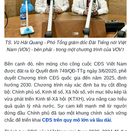
TS. Vũ Hải Quang - Phó Tổng giám đốc Đài Tiếng nói Việt
Nam (VOV) - bên phải - trong một chương trình của VOV1
Bên cạnh đó, nền móng cho công cuộc CĐS Việt Nam
được đặt ra từ Quyết định 749/QĐ-TTg ngày 3/6/2020, phê
duyệt Chương trình CĐS quốc gia đến năm 2025, định
hướng 2030. Chương trình này xác định ba trụ cột đồng
bộ: Chính phủ số, Kinh tế số, Xã hội số, với mục tiêu kép là
vừa phát triển Kinh tế-Xã hội (KTXH), vừa nâng cao hiệu
quả quản lý nhà nước. Sự cam kết mạnh mẽ từ người
đứng đầu Chính phủ đã tạo một khung chính sách vững
chắc để triển khai
CĐS trên quy mô lớn và lâu dài.