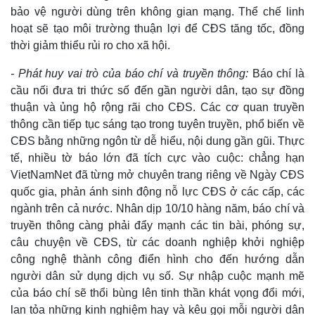
bảo vệ người dùng trên không gian mạng. Thể chế linh
hoạt sẽ tạo môi trường thuận lợi để CĐS tăng tốc, đồng
thời giảm thiểu rủi ro cho xã hội.
Doanh nghiệp
Công nghệ
- Phát huy vai trò của báo chí và truyền thông:
Báo chí là
Thông tin doanh nghiệp
Sành điệu
cầu nối đưa tri thức số đến gần người dân, tạo sự đồng
Doanh nghiệp 24h
Tin Công nghệ
thuận và ủng hộ rộng rãi cho CĐS. Các cơ quan truyền
Doanh nhân
Trải nghiệm
thông cần tiếp tục sáng tạo trong tuyên truyền, phổ biến về
Vì cộng đồng
Chuyển đổi số
CĐS bằng những ngôn từ dễ hiểu, nội dung gần gũi. Thực
tế, nhiều tờ báo lớn đã tích cực vào cuộc: chẳng hạn
VietNamNet đã từng mở chuyên trang riêng về Ngày CĐS
quốc gia, phản ánh sinh động nỗ lực CĐS ở các cấp, các
ngành trên cả nước. Nhân dịp 10/10 hàng năm, báo chí và
truyền thông càng phải đẩy mạnh các tin bài, phóng sự,
câu chuyện về CĐS, từ các doanh nghiệp khởi nghiệp
công nghệ thành công điển hình cho đến hướng dẫn
người dân sử dụng dịch vụ số. Sự nhập cuộc mạnh mẽ
của báo chí sẽ thổi bùng lên tinh thần khát vọng đổi mới,
lan tỏa những kinh nghiệm hay và kêu gọi mỗi người dân