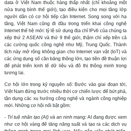
data ở Việt Nam thuộc hàng thấp nhất (chỉ khoảng một
nửa trung bình thế giới), tạo điều kiện cho mọi tầng lớp
người dân có cơ hội tiếp cận Internet. Song song với hạ
tầng, Việt Nam cũng đi đầu trong triển khai công nghệ
Internet thế hệ mới: tỷ lệ sử dụng địa chỉ IPv6 của chúng ta
xếp thứ 2 ASEAN và thứ 9 thế giới, thậm chí xếp trên cả
các cường quốc công nghệ như Mỹ, Trung Quốc. Thành
tích này mở rộng không gian cho Internet vạn vật (IoT) và
các ứng dụng số cần băng thông lớn, tạo tiền đề thuận lợi
để phát triển kinh tế dữ liệu và đô thị thông minh trong
tương lai.
Cơ hội lớn trong kỷ nguyên số: Bước vào giai đoạn tới,
Việt Nam đứng trước nhiều thời cơ chiến lược để bứt phá,
tận dụng các xu hướng công nghệ và ngành công nghiệp
Kinh tế
Thị trường
mới. Những cơ hội nổi bật gồm:
Bất động sản
Giá vàng
Khởi nghiệp
Tiêu dùng
- Trí tuệ nhân tạo (AI) và an ninh mạng:
AI đang được xem
Tỷ giá
như cơ hội vàng để tăng năng suất và tạo ra các dịch vụ
Chứng khoán