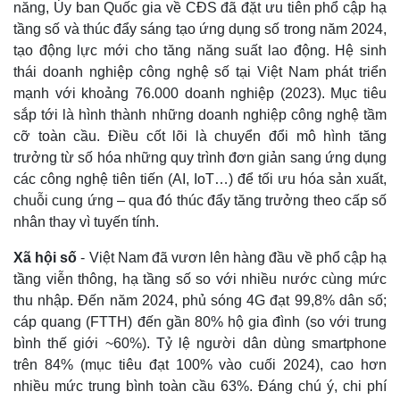
năng, Ủy ban Quốc gia về CĐS đã đặt ưu tiên phổ cập hạ
tầng số và thúc đẩy sáng tạo ứng dụng số trong năm 2024,
tạo động lực mới cho tăng năng suất lao động. Hệ sinh
thái doanh nghiệp công nghệ số tại Việt Nam phát triển
mạnh với khoảng 76.000 doanh nghiệp (2023). Mục tiêu
sắp tới là hình thành những doanh nghiệp công nghệ tầm
cỡ toàn cầu. Điều cốt lõi là chuyển đổi mô hình tăng
trưởng từ số hóa những quy trình đơn giản sang ứng dụng
các công nghệ tiên tiến (AI, IoT…) để tối ưu hóa sản xuất,
chuỗi cung ứng – qua đó thúc đẩy tăng trưởng theo cấp số
nhân thay vì tuyến tính.
Xã hội số
- Việt Nam đã vươn lên hàng đầu về phổ cập hạ
tầng viễn thông, hạ tầng số so với nhiều nước cùng mức
thu nhập. Đến năm 2024, phủ sóng 4G đạt 99,8% dân số;
cáp quang (FTTH) đến gần 80% hộ gia đình (so với trung
bình thế giới ~60%). Tỷ lệ người dân dùng smartphone
trên 84% (mục tiêu đạt 100% vào cuối 2024), cao hơn
nhiều mức trung bình toàn cầu 63%. Đáng chú ý, chi phí