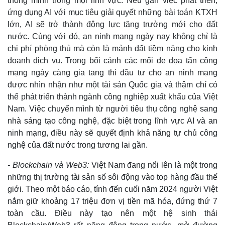
thông minh trong mọi lĩnh vực. Nếu gắn việc phát triển,
Giá cà phê
ứng dụng AI với mục tiêu giải quyết những bài toán KTXH
lớn, AI sẽ trở thành động lực tăng trưởng mới cho đất
nước. Cùng với đó, an ninh mạng ngày nay không chỉ là
chi phí phòng thủ mà còn là mảnh đất tiềm năng cho kinh
doanh dịch vụ. Trong bối cảnh các mối đe dọa tấn công
mạng ngày càng gia tang thì đầu tư cho an ninh mạng
được nhìn nhận như một tài sản Quốc gia và thậm chí có
thể phát triển thành ngành công nghiệp xuất khẩu của Việt
Nam. Việc chuyển mình từ người tiêu thụ công nghệ sang
nhà sáng tạo công nghệ, đặc biệt trong lĩnh vực AI và an
ninh mạng, điều này sẽ quyết định khả năng tự chủ công
nghệ của đất nước trong tương lai gần.
- Blockchain và Web3:
Việt Nam đang nổi lên là một trong
những thị trường tài sản số sôi động vào top hàng đầu thế
giới. Theo một báo cáo, tính đến cuối năm 2024 người Việt
nắm giữ khoảng 17 triệu đơn vị tiền mã hóa, đứng thứ 7
toàn cầu. Điều này tạo nên một hệ sinh thái