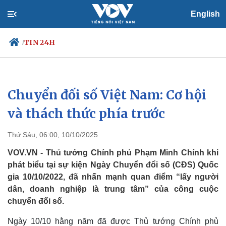
English
TIN 24H
/
Chuyển đối số Việt Nam: Cơ hội
Chính trị
Xã hội
Đảng
Tin 24h
và thách thức phía trước
Tổ chức nhân sự
Dự báo thời tiết
Quốc hội
Giáo dục
Thứ Sáu, 06:00, 10/10/2025
Nhận diện sự thật
Dấu ấn VOV
Việc làm
VOV.VN - Thủ tướng Chính phủ Phạm Minh Chính khi
Biển đảo
phát biểu tại sự kiện Ngày Chuyển đổi số (CĐS) Quốc
gia 10/10/2022, đã nhấn mạnh quan điểm “lấy người
dân, doanh nghiệp là trung tâm” của công cuộc
chuyển đối số.
Ngày 10/10 hằng năm đã được Thủ tướng Chính phủ