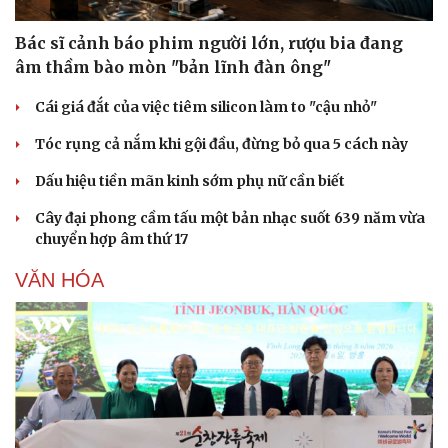
Bác sĩ cảnh báo phim người lớn, rượu bia đang
âm thầm bào mòn "bản lĩnh đàn ông"
Cái giá đắt của việc tiêm silicon làm to "cậu nhỏ"
Tóc rụng cả nắm khi gội đầu, đừng bỏ qua 5 cách này
Dấu hiệu tiền mãn kinh sớm phụ nữ cần biết
Cây đại phong cầm tấu một bản nhạc suốt 639 năm vừa
chuyển hợp âm thứ 17
VĂN HÓA