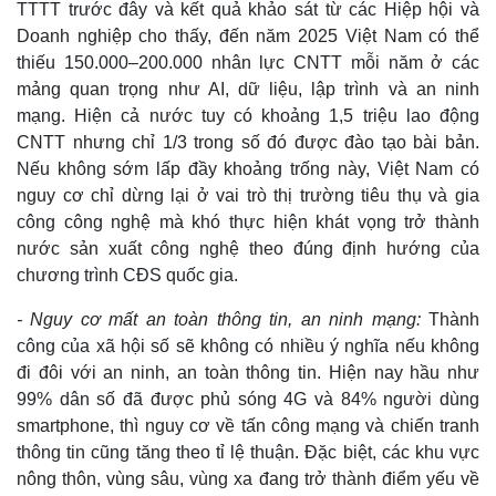
TTTT trước đây và kết quả khảo sát từ các Hiệp hội và
Doanh nghiệp cho thấy, đến năm 2025 Việt Nam có thể
thiếu 150.000–200.000 nhân lực CNTT mỗi năm ở các
mảng quan trọng như AI, dữ liệu, lập trình và an ninh
mạng. Hiện cả nước tuy có khoảng 1,5 triệu lao động
CNTT nhưng chỉ 1/3 trong số đó được đào tạo bài bản.
Nếu không sớm lấp đầy khoảng trống này, Việt Nam có
nguy cơ chỉ dừng lại ở vai trò thị trường tiêu thụ và gia
công công nghệ mà khó thực hiện khát vọng trở thành
nước sản xuất công nghệ theo đúng định hướng của
chương trình CĐS quốc gia.
- Nguy cơ mất an toàn thông tin, an ninh mạng:
Thành
công của xã hội số sẽ không có nhiều ý nghĩa nếu không
đi đôi với an ninh, an toàn thông tin. Hiện nay hầu như
99% dân số đã được phủ sóng 4G và 84% người dùng
smartphone, thì nguy cơ về tấn công mạng và chiến tranh
thông tin cũng tăng theo tỉ lệ thuận. Đặc biệt, các khu vực
nông thôn, vùng sâu, vùng xa đang trở thành điểm yếu về