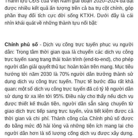
Thành tựu CĐS của Việt Nam giai đoạn 2020–2024 đã đạt
được nhiều kết quả ấn tượng trên cả ba trụ cột chính, góp
phần thay đổi tích cực đời sống KTXH. Dưới đây là cái
nhìn khái quát về những thành tựu nổi bật:
Chính phủ số
- Dịch vụ công trực tuyến phục vụ người
dân: Trọng tâm thời gian qua là chuyển các dịch vụ công
trực tuyến sang trạng thái toàn trình (end-to-end), cho phép
người dân giải quyết thủ tục hoàn toàn trên mạng. Mục tiêu
hướng tới năm 2030 là 70% người dân trưởng thành sử
dụng dịch vụ công trực tuyến. Thực tế bước đầu rất khả
quan: một số dịch vụ công trực tuyến đã có tỷ lệ người dân
Thế giới
Multimedia
sử dụng từ xa lên tới 95%. Điều này cho thấy nếu dịch vụ
Quan sát
Video
Cuộc sống đó đây
Ảnh
được thiết kế thuận tiện, người dân sẵn sàng chuyển từ
Hồ sơ
E-Magazine
giao dịch trực tiếp sang trực tuyến, vừa tiết kiệm được cả
Infographic
thời gian và chi phí. Thành công của Chính phủ số được
đo bằng mức độ hài lòng và những tiện ích mang lại cho
người dân hơn là số lượng cổng dịch vụ được xây dựng.