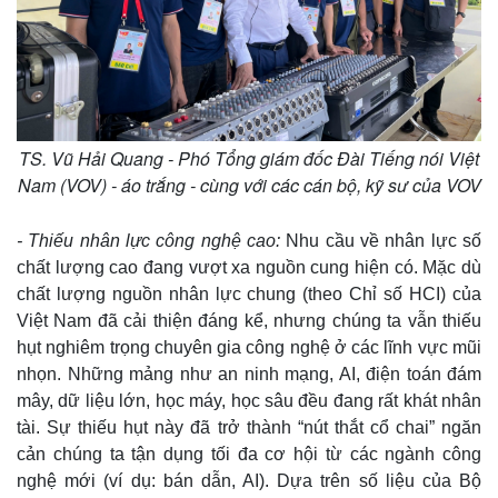
Vụ án
Vũ khí
Tin nóng
Việt Nam
Tư vấn luật
Phân tích
TS. Vũ Hải Quang - Phó Tổng giám đốc Đài Tiếng nói Việt
Nam (VOV) - áo trắng - cùng với các cán bộ, kỹ sư của VOV
- Thiếu nhân lực công nghệ cao:
Nhu cầu về nhân lực số
chất lượng cao đang vượt xa nguồn cung hiện có. Mặc dù
chất lượng nguồn nhân lực chung (theo Chỉ số HCI) của
Việt Nam đã cải thiện đáng kể, nhưng chúng ta vẫn thiếu
hụt nghiêm trọng chuyên gia công nghệ ở các lĩnh vực mũi
nhọn. Những mảng như an ninh mạng, AI, điện toán đám
mây, dữ liệu lớn, học máy, học sâu đều đang rất khát nhân
tài. Sự thiếu hụt này đã trở thành “nút thắt cổ chai” ngăn
cản chúng ta tận dụng tối đa cơ hội từ các ngành công
nghệ mới (ví dụ: bán dẫn, AI). Dựa trên số liệu của Bộ