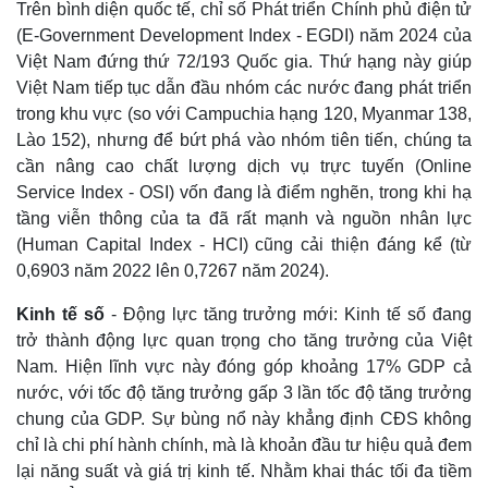
Trên bình diện quốc tế, chỉ số Phát triển Chính phủ điện tử
(E-Government Development Index - EGDI) năm 2024 của
Việt Nam đứng thứ 72/193 Quốc gia. Thứ hạng này giúp
Việt Nam tiếp tục dẫn đầu nhóm các nước đang phát triển
trong khu vực (so với Campuchia hạng 120, Myanmar 138,
Lào 152), nhưng để bứt phá vào nhóm tiên tiến, chúng ta
cần nâng cao chất lượng dịch vụ trực tuyến (Online
Service Index - OSI) vốn đang là điểm nghẽn, trong khi hạ
tầng viễn thông của ta đã rất mạnh và nguồn nhân lực
(Human Capital Index - HCI) cũng cải thiện đáng kể (từ
0,6903 năm 2022 lên 0,7267 năm 2024).
Kinh tế số
- Động lực tăng trưởng mới: Kinh tế số đang
trở thành động lực quan trọng cho tăng trưởng của Việt
Nam. Hiện lĩnh vực này đóng góp khoảng 17% GDP cả
nước, với tốc độ tăng trưởng gấp 3 lần tốc độ tăng trưởng
chung của GDP. Sự bùng nổ này khẳng định CĐS không
chỉ là chi phí hành chính, mà là khoản đầu tư hiệu quả đem
lại năng suất và giá trị kinh tế. Nhằm khai thác tối đa tiềm