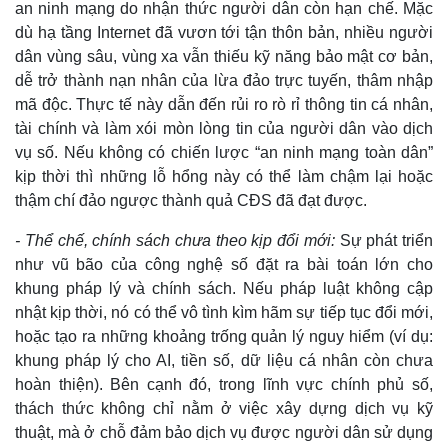
an ninh mạng do nhận thức người dân còn hạn chế. Mặc
dù hạ tầng Internet đã vươn tới tận thôn bản, nhiều người
dân vùng sâu, vùng xa vẫn thiếu kỹ năng bảo mật cơ bản,
dễ trở thành nạn nhân của lừa đảo trực tuyến, thâm nhập
mã độc. Thực tế này dẫn đến rủi ro rò rỉ thông tin cá nhân,
tài chính và làm xói mòn lòng tin của người dân vào dịch
vụ số. Nếu không có chiến lược “an ninh mạng toàn dân”
kịp thời thì những lỗ hổng này có thể làm chậm lại hoặc
thậm chí đảo ngược thành quả CĐS đã đạt được.
- Thể chế, chính sách chưa theo kịp đổi mới:
Sự phát triển
như vũ bão của công nghệ số đặt ra bài toán lớn cho
khung pháp lý và chính sách. Nếu pháp luật không cập
nhật kịp thời, nó có thể vô tình kìm hãm sự tiếp tục đổi mới,
hoặc tạo ra những khoảng trống quản lý nguy hiểm (ví dụ:
khung pháp lý cho AI, tiền số, dữ liệu cá nhân còn chưa
hoàn thiện). Bên cạnh đó, trong lĩnh vực chính phủ số,
thách thức không chỉ nằm ở việc xây dựng dịch vụ kỹ
thuật, mà ở chỗ đảm bảo dịch vụ được người dân sử dụng