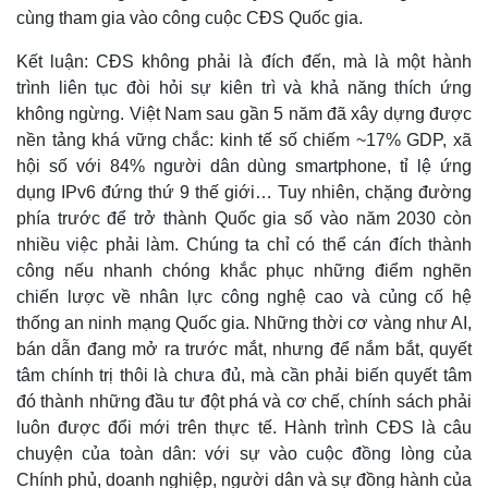
cùng tham gia vào công cuộc CĐS Quốc gia.
Kết luận: CĐS không phải là đích đến, mà là một hành
trình liên tục đòi hỏi sự kiên trì và khả năng thích ứng
không ngừng. Việt Nam sau gần 5 năm đã xây dựng được
nền tảng khá vững chắc: kinh tế số chiếm ~17% GDP, xã
hội số với 84% người dân dùng smartphone, tỉ lệ ứng
dụng IPv6 đứng thứ 9 thế giới… Tuy nhiên, chặng đường
phía trước để trở thành Quốc gia số vào năm 2030 còn
nhiều việc phải làm. Chúng ta chỉ có thể cán đích thành
công nếu nhanh chóng khắc phục những điểm nghẽn
chiến lược về nhân lực công nghệ cao và củng cố hệ
thống an ninh mạng Quốc gia. Những thời cơ vàng như AI,
bán dẫn đang mở ra trước mắt, nhưng để nắm bắt, quyết
tâm chính trị thôi là chưa đủ, mà cần phải biến quyết tâm
đó thành những đầu tư đột phá và cơ chế, chính sách phải
luôn được đổi mới trên thực tế. Hành trình CĐS là câu
chuyện của toàn dân: với sự vào cuộc đồng lòng của
Chính phủ, doanh nghiệp, người dân và sự đồng hành của