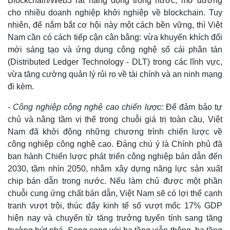
Blockchain/Web3 rất năng động trong nước, mở đường
cho nhiều doanh nghiệp khởi nghiệp về blockchain. Tuy
nhiên, để nắm bắt cơ hội này một cách bền vững, thì Việt
Nam cần có cách tiếp cận cân bằng: vừa khuyến khích đổi
mới sáng tạo và ứng dụng công nghệ sổ cái phân tán
(Distributed Ledger Technology - DLT) trong các lĩnh vực,
vừa tăng cường quản lý rủi ro về tài chính và an ninh mạng
đi kèm.
- Công nghiệp công nghệ cao chiến lược:
Để đảm bảo tự
chủ và nâng tầm vị thế trong chuỗi giá trị toàn cầu, Việt
Nam đã khởi động những chương trình chiến lược về
công nghiệp công nghệ cao. Đáng chú ý là Chính phủ đã
ban hành Chiến lược phát triển công nghiệp bán dẫn đến
2030, tầm nhìn 2050, nhằm xây dựng năng lực sản xuất
chip bán dẫn trong nước. Nếu làm chủ được một phần
chuỗi cung ứng chất bán dẫn, Việt Nam sẽ có lợi thế cạnh
tranh vượt trội, thúc đẩy kinh tế số vượt mốc 17% GDP
hiện nay và chuyển từ tăng trưởng tuyến tính sang tăng