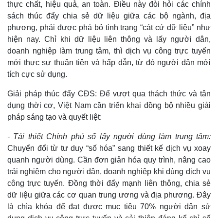
thực chất, hiệu quả, an toàn. Điều này đòi hỏi các chính
Thể thao
Ô tô - Xe máy
sách thúc đẩy chia sẻ dữ liệu giữa các bộ ngành, địa
Bóng đá
Ô tô
phương, phải được phá bỏ tình trạng “cát cứ dữ liệu” như
Lịch thi đấu bóng đá
Xe máy
hiện nay. Chỉ khi dữ liệu liên thông và lấy người dân,
Thế giới thể thao
Tư vấn
doanh nghiệp làm trung tâm, thì dịch vụ công trực tuyến
eSports
Hậu trường
mới thực sự thuận tiện và hấp dẫn, từ đó người dân mới
tích cực sử dụng.
Giải pháp thúc đẩy CĐS: Để vượt qua thách thức và tận
dụng thời cơ, Việt Nam cần triển khai đồng bộ nhiều giải
pháp sáng tạo và quyết liệt:
- Tái thiết Chính phủ số lấy người dùng làm trung tâm:
Chuyển đổi từ tư duy “số hóa” sang thiết kế dịch vụ xoay
quanh người dùng. Cần đơn giản hóa quy trình, nâng cao
trải nghiệm cho người dân, doanh nghiệp khi dùng dịch vụ
công trực tuyến. Đồng thời đẩy mạnh liên thông, chia sẻ
dữ liệu giữa các cơ quan trung ương và địa phương. Đây
là chìa khóa để đạt được mục tiêu 70% người dân sử