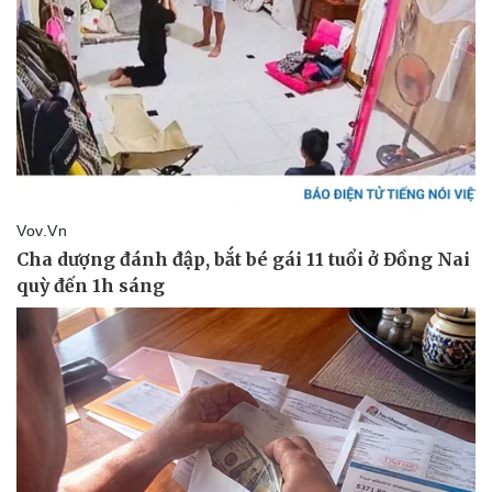
Du lịch
Podcast
Tư vấn
Câu chuyện thời sự
Săn Tour
Đọc truyện đêm khuya
check-in
Cửa sổ tình yêu
Kể chuyện cho bé