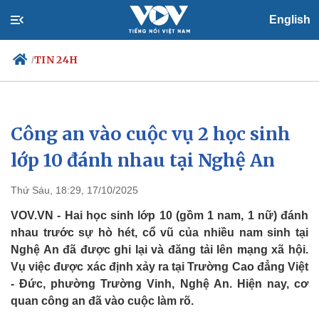
English
TIN 24H
/
Công an vào cuộc vụ 2 học sinh
Chính trị
Xã hội
Đảng
Tin 24h
lớp 10 đánh nhau tại Nghệ An
Tổ chức nhân sự
Dự báo thời tiết
Quốc hội
Giáo dục
Thứ Sáu, 18:29, 17/10/2025
Nhận diện sự thật
Dấu ấn VOV
Việc làm
VOV.VN - Hai học sinh lớp 10 (gồm 1 nam, 1 nữ) đánh
Biển đảo
nhau trước sự hò hét, cổ vũ của nhiều nam sinh tại
Nghệ An đã được ghi lại và đăng tải lên mạng xã hội.
Vụ việc được xác định xảy ra tại Trường Cao đẳng Việt
- Đức, phường Trường Vinh, Nghệ An. Hiện nay, cơ
quan công an đã vào cuộc làm rõ.