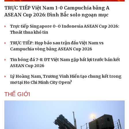
TRỰC TIẾP Việt Nam 1-0 Campuchia bảng A
ASEAN Cup 2026: Đình Bắc solo ngoạn mục
Trực tiếp Singapore 0-0 Indonesia ASEAN Cup 2026:
Thoát thua khó tin
TRỰC TIẾP: Họp báo sau trận đấu Việt Nam vs
Campuchia vòng bảng ASEAN Cup 2026
Tin bóng đá 7-8: ĐT Việt Nam gặp bất lợi trước bán kết
ASEAN Cup 2026
Lý Hoàng Nam, Trương Vinh Hiển tạo chung kết trong
mơ tại Ho Chi Minh City Open?
THẾ GIỚI
Du lịch
Podcast
Tư vấn
Câu chuyện thời sự
Săn Tour
Đọc truyện đêm khuya
check-in
Cửa sổ tình yêu
Kể chuyện cho bé