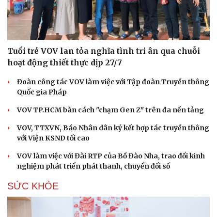
Tuổi trẻ VOV lan tỏa nghĩa tình tri ân qua chuỗi
hoạt động thiết thực dịp 27/7
Đoàn công tác VOV làm việc với Tập đoàn Truyền thông
Quốc gia Pháp
VOV TP.HCM bàn cách "chạm Gen Z" trên đa nền tảng
VOV, TTXVN, Báo Nhân dân ký kết hợp tác truyền thông
với Viện KSND tối cao
VOV làm việc với Đài RTP của Bồ Đào Nha, trao đổi kinh
nghiệm phát triển phát thanh, chuyển đổi số
SỨC KHỎE