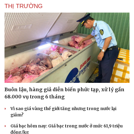
THỊ TRƯỜNG
Văn hóa
Giải trí
Buôn lậu, hàng giả diễn biến phức tạp, xử lý gần
68.000 vụ trong 6 tháng
Sân khấu - Điện ảnh
Nghệ sĩ
Văn học
Thời trang
Vì sao giá vàng thế giới tăng nhưng trong nước lại
Âm nhạc
Sao Việt
giảm?
Di sản
Giá bạc hôm nay: Giá bạc trong nước ở mức 61,9 triệu
đồng/kg