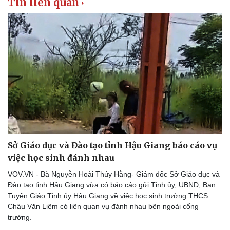
Tin liên quan
Thể thao
Ô tô - Xe máy
Bóng đá
Ô tô
Lịch thi đấu bóng đá
Xe máy
Thế giới thể thao
Tư vấn
eSports
Hậu trường
Sở Giáo dục và Đào tạo tỉnh Hậu Giang báo cáo vụ
việc học sinh đánh nhau
VOV.VN - Bà Nguyễn Hoài Thúy Hằng- Giám đốc Sở Giáo dục và
Đào tạo tỉnh Hậu Giang vừa có báo cáo gửi Tỉnh ủy, UBND, Ban
Tuyên Giáo Tỉnh ủy Hậu Giang về việc học sinh trường THCS
Châu Văn Liêm có liên quan vụ đánh nhau bên ngoài cổng
trường.