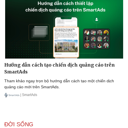
Doanh nghiệp
Công nghệ
Thông tin doanh nghiệp
Sành điệu
Doanh nghiệp 24h
Tin Công nghệ
Doanh nhân
Trải nghiệm
Vì cộng đồng
Chuyển đổi số
Hướng dẫn cách tạo chiến dịch quảng cáo trên
SmartAds
Tham khảo ngay trọn bộ hướng dẫn cách tạo một chiến dịch
quảng cáo mới trên SmartAds.
| SmartAds
ĐỜI SỐNG