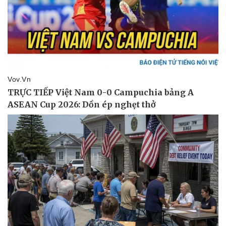
Vụ án
Vũ khí
Tin nóng
Việt Nam
Tư vấn luật
Phân tích