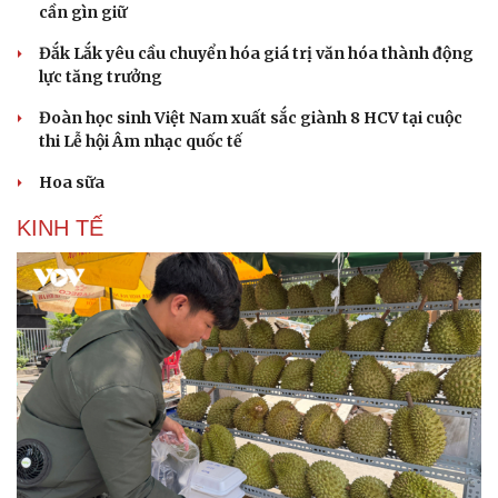
cần gìn giữ
Đắk Lắk yêu cầu chuyển hóa giá trị văn hóa thành động
lực tăng trưởng
Đoàn học sinh Việt Nam xuất sắc giành 8 HCV tại cuộc
thi Lễ hội Âm nhạc quốc tế
Sức khỏe
Đời sống
Hoa sữa
Dinh dưỡng - món ngon
Nhà đẹp
Cây thuốc
Blog
KINH TẾ
Sản phụ khoa
Tình yêu - Gia đình
Nhi khoa
Nam khoa
Làm đẹp - giảm cân
Phòng mạch online
Ăn sạch sống khỏe