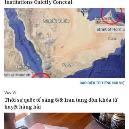
Thể thao
Ô tô - Xe máy
Bóng đá
Ô tô
Lịch thi đấu bóng đá
Xe máy
Thế giới thể thao
Tư vấn
eSports
Hậu trường