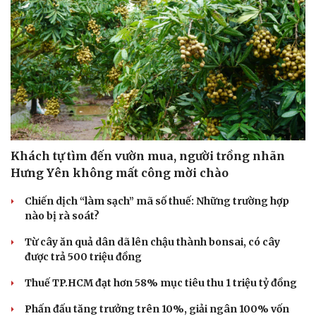
Khách tự tìm đến vườn mua, người trồng nhãn
Hưng Yên không mất công mời chào
Chiến dịch “làm sạch” mã số thuế: Những trường hợp
nào bị rà soát?
Từ cây ăn quả dân dã lên chậu thành bonsai, có cây
được trả 500 triệu đồng
Thuế TP.HCM đạt hơn 58% mục tiêu thu 1 triệu tỷ đồng
Phấn đấu tăng trưởng trên 10%, giải ngân 100% vốn