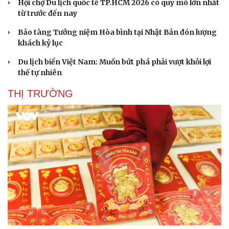
Hội chợ Du lịch quốc tế TP.HCM 2026 có quy mô lớn nhất
từ trước đến nay
Bảo tàng Tưởng niệm Hòa bình tại Nhật Bản đón lượng
khách kỷ lục
Du lịch biển Việt Nam: Muốn bứt phá phải vượt khỏi lợi
thế tự nhiên
THỊ TRƯỜNG
Du lịch
Podcast
Tư vấn
Câu chuyện thời sự
Săn Tour
Đọc truyện đêm khuya
check-in
Cửa sổ tình yêu
Kể chuyện cho bé