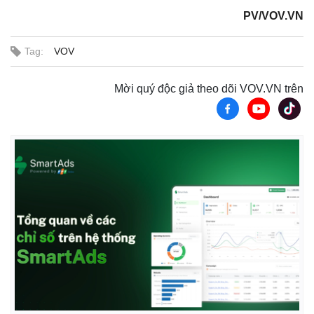
PV/VOV.VN
Tag:
VOV
Mời quý độc giả theo dõi VOV.VN trên
Pháp luật
Quân sự - Quốc phòng