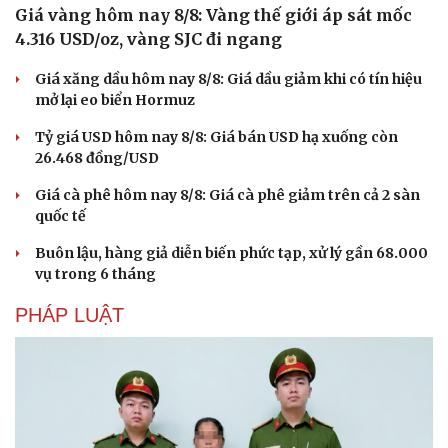
Giá vàng hôm nay 8/8: Vàng thế giới áp sát mốc
Hạt giống tâm hồn
4.316 USD/oz, vàng SJC đi ngang
Giá xăng dầu hôm nay 8/8: Giá dầu giảm khi có tín hiệu
mở lại eo biển Hormuz
Tỷ giá USD hôm nay 8/8: Giá bán USD hạ xuống còn
26.468 đồng/USD
Giá cà phê hôm nay 8/8: Giá cà phê giảm trên cả 2 sàn
quốc tế
Buôn lậu, hàng giả diễn biến phức tạp, xử lý gần 68.000
vụ trong 6 tháng
PHÁP LUẬT