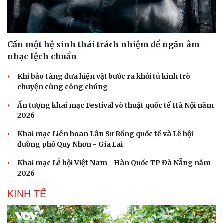
Cần một hệ sinh thái trách nhiệm để ngăn âm
nhạc lệch chuẩn
Khi bảo tàng đưa hiện vật bước ra khỏi tủ kính trò
chuyện cùng công chúng
Ấn tượng khai mạc Festival võ thuật quốc tế Hà Nội năm
2026
Khai mạc Liên hoan Lân Sư Rồng quốc tế và Lễ hội
đường phố Quy Nhơn - Gia Lai
Văn hóa
Giải trí
Sân khấu - Điện ảnh
Nghệ sĩ
Khai mạc Lễ hội Việt Nam - Hàn Quốc TP Đà Nẵng năm
Văn học
Thời trang
2026
Âm nhạc
Sao Việt
Di sản
KINH TẾ