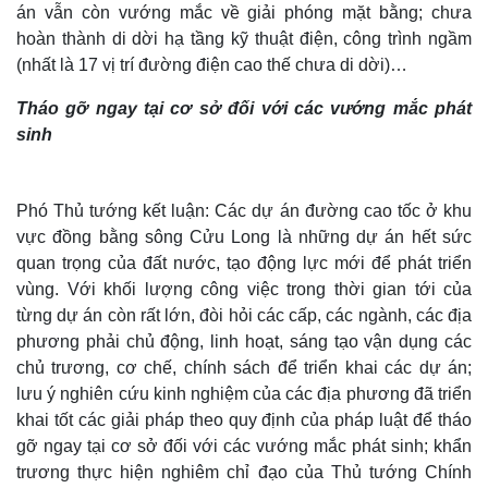
án vẫn còn vướng mắc về giải phóng mặt bằng; chưa
hoàn thành di dời hạ tầng kỹ thuật điện, công trình ngầm
(nhất là 17 vị trí đường điện cao thế chưa di dời)…
Tháo gỡ ngay tại cơ sở đối với các vướng mắc phát
sinh
Phó Thủ tướng kết luận: Các dự án đường cao tốc ở khu
vực đồng bằng sông Cửu Long là những dự án hết sức
quan trọng của đất nước, tạo động lực mới để phát triển
vùng. Với khối lượng công việc trong thời gian tới của
Thế giới
Multimedia
từng dự án còn rất lớn, đòi hỏi các cấp, các ngành, các địa
phương phải chủ động, linh hoạt, sáng tạo vận dụng các
Quan sát
Video
Cuộc sống đó đây
Ảnh
chủ trương, cơ chế, chính sách để triển khai các dự án;
Hồ sơ
E-Magazine
lưu ý nghiên cứu kinh nghiệm của các địa phương đã triển
Infographic
khai tốt các giải pháp theo quy định của pháp luật để tháo
gỡ ngay tại cơ sở đối với các vướng mắc phát sinh; khẩn
trương thực hiện nghiêm chỉ đạo của Thủ tướng Chính