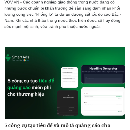
VOV.VN - Các doanh nghiệp giao thông trong nước đang có
những bước chuẩn bị khẩn trương để sẵn sàng đảm nhận khối
lượng công việc “khổng lồ” từ dự án đường sắt tốc độ cao Bắc -
Nam. Khi các nhà thầu trong nước thực hiện được sẽ huy động
sức mạnh nội sinh, vừa tránh phụ thuộc nước ngoài.
Sức khỏe
Đời sống
Dinh dưỡng - món ngon
Nhà đẹp
Cây thuốc
Blog
Sản phụ khoa
Tình yêu - Gia đình
Nhi khoa
Nam khoa
Làm đẹp - giảm cân
Phòng mạch online
Ăn sạch sống khỏe
5 công cụ tạo tiêu đề và mô tả quảng cáo cho