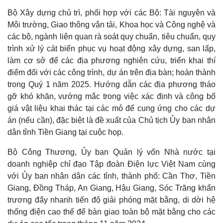
Giá cà phê
Bộ Xây dựng chủ trì, phối hợp với các Bộ: Tài nguyên và
Môi trường, Giao thông vận tải, Khoa học và Công nghệ và
các bộ, ngành liên quan rà soát quy chuẩn, tiêu chuẩn, quy
trình xử lý cát biển phục vụ hoạt động xây dựng, san lấp,
làm cơ sở để các địa phương nghiên cứu, triển khai thí
điểm đối với các công trình, dự án trên địa bàn; hoàn thành
trong Quý 1 năm 2025. Hướng dẫn các địa phương tháo
gỡ khó khăn, vướng mắc trong việc xác định và công bố
giá vật liệu khai thác tại các mỏ để cung ứng cho các dự
án (nếu cần), đặc biệt là đề xuất của Chủ tịch Ủy ban nhân
dân tỉnh Tiền Giang tại cuộc họp.
Bộ Công Thương, Ủy ban Quản lý vốn Nhà nước tại
doanh nghiệp chỉ đạo Tập đoàn Điện lực Việt Nam cùng
với Ủy ban nhân dân các tỉnh, thành phố: Cần Thơ, Tiền
Giang, Đồng Tháp, An Giang, Hậu Giang, Sóc Trăng khẩn
trương đẩy nhanh tiến độ giải phóng mặt bằng, di dời hệ
thống điện cao thế để bàn giao toàn bộ mặt bằng cho các