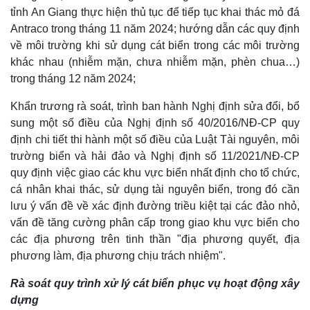
tỉnh An Giang thực hiện thủ tục để tiếp tục khai thác mỏ đá
Antraco trong tháng 11 năm 2024; hướng dẫn các quy định
về môi trường khi sử dụng cát biển trong các môi trường
khác nhau (nhiễm mặn, chưa nhiễm mặn, phèn chua…)
trong tháng 12 năm 2024;
Khẩn trương rà soát, trình ban hành Nghị định sửa đổi, bổ
sung một số điều của Nghị định số 40/2016/NĐ-CP quy
định chi tiết thi hành một số điều của Luật Tài nguyên, môi
trường biển và hải đảo và Nghị định số 11/2021/NĐ-CP
quy định việc giao các khu vực biển nhất định cho tổ chức,
cá nhân khai thác, sử dụng tài nguyên biển, trong đó cần
lưu ý vấn đề về xác định đường triều kiệt tại các đảo nhỏ,
vấn đề tăng cường phân cấp trong giao khu vực biển cho
các địa phương trên tinh thần "địa phương quyết, địa
Kinh tế
Thị trường
phương làm, địa phương chịu trách nhiệm".
Bất động sản
Giá vàng
Khởi nghiệp
Tiêu dùng
Rà soát quy trình xử lý cát biển phục vụ hoạt động xây
Tỷ giá
dựng
Chứng khoán