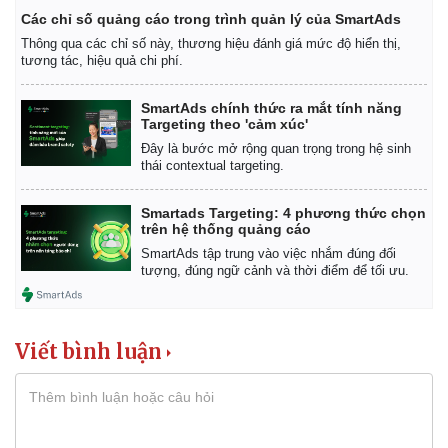
Vụ án
Vũ khí
Các chỉ số quảng cáo trong trình quản lý của SmartAds
Tin nóng
Việt Nam
Thông qua các chỉ số này, thương hiệu đánh giá mức độ hiển thị,
Tư vấn luật
Phân tích
tương tác, hiệu quả chi phí.
SmartAds chính thức ra mắt tính năng
Targeting theo 'cảm xúc'
Đây là bước mở rộng quan trọng trong hệ sinh
thái contextual targeting.
Smartads Targeting: 4 phương thức chọn
trên hệ thống quảng cáo
SmartAds tập trung vào việc nhắm đúng đối
tượng, đúng ngữ cảnh và thời điểm để tối ưu.
Viết bình luận