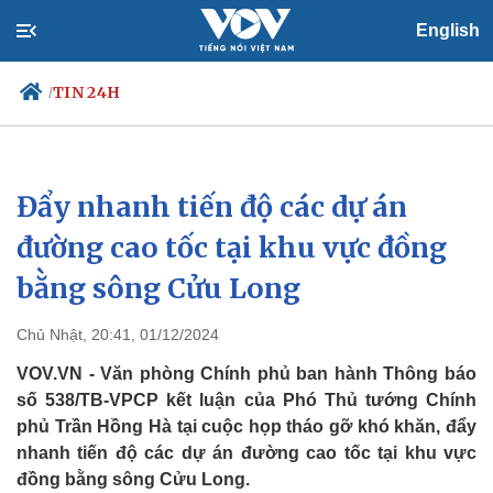
English
TIN 24H
/
Đẩy nhanh tiến độ các dự án
Chính trị
Xã hội
Đảng
Tin 24h
đường cao tốc tại khu vực đồng
Tổ chức nhân sự
Dự báo thời tiết
bằng sông Cửu Long
Quốc hội
Giáo dục
Nhận diện sự thật
Dấu ấn VOV
Việc làm
Chủ Nhật, 20:41, 01/12/2024
Biển đảo
VOV.VN - Văn phòng Chính phủ ban hành Thông báo
số 538/TB-VPCP kết luận của Phó Thủ tướng Chính
phủ Trần Hồng Hà tại cuộc họp tháo gỡ khó khăn, đẩy
nhanh tiến độ các dự án đường cao tốc tại khu vực
đồng bằng sông Cửu Long.