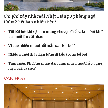
Chi phí xây nhà mái Nhật 1 tầng 3 phòng ngủ
100m2 hết bao nhiêu tiền?
Doanh nghiệp
Công nghệ
Thông tin doanh nghiệp
Sành điệu
Tôi bất lực khi vợ luôn mang chuyện ở rể ra làm "vũ khí"
Doanh nghiệp 24h
Tin Công nghệ
sau mỗi lần cãi nhau
Doanh nhân
Trải nghiệm
Vì cộng đồng
Chuyển đổi số
Vì sao nhiều người nổi mẩn sau khi bơi?
Nhiều người thú nhận từng đi tiểu trong bể bơi
Tắm rượu: Phương pháp dân gian nhiều người áp dụng,
hiệu quả ra sao?
VĂN HÓA