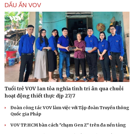
DẤU ẤN VOV
Tuổi trẻ VOV lan tỏa nghĩa tình tri ân qua chuỗi
hoạt động thiết thực dịp 27/7
Đoàn công tác VOV làm việc với Tập đoàn Truyền thông
Quốc gia Pháp
VOV TP.HCM bàn cách "chạm Gen Z" trên đa nền tảng
Cải chính