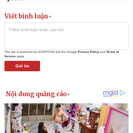
Viết bình luận
This site is protected by reCAPTCHA and the Google
Privacy Policy
and
Terms of
Service
apply.
Gửi tin
Kinh tế
Thị trường
Bất động sản
Giá vàng
Khởi nghiệp
Tiêu dùng
Tỷ giá
Chứng khoán