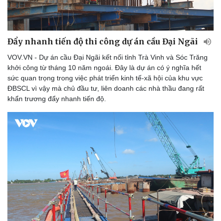
Thể thao
Ô tô - Xe máy
Bóng đá
Ô tô
Lịch thi đấu bóng đá
Xe máy
Đẩy nhanh tiến độ thi công dự án cầu Đại Ngãi
Thế giới thể thao
Tư vấn
eSports
VOV.VN - Dự án cầu Đại Ngãi kết nối tỉnh Trà Vinh và Sóc Trăng
Hậu trường
khởi công từ tháng 10 năm ngoái. Đây là dự án có ý nghĩa hết
sức quan trọng trong việc phát triển kinh tế-xã hội của khu vực
ĐBSCL vì vậy mà chủ đầu tư, liên doanh các nhà thầu đang rất
khẩn trương đẩy nhanh tiến độ.