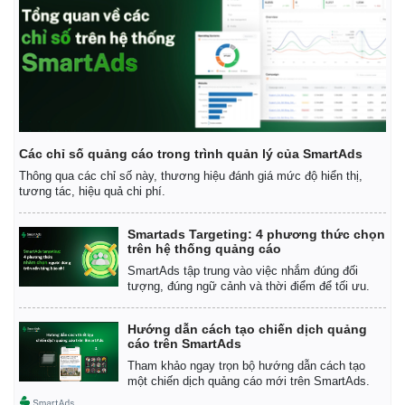
Các chỉ số quảng cáo trong trình quản lý của SmartAds
Thông qua các chỉ số này, thương hiệu đánh giá mức độ hiển thị,
tương tác, hiệu quả chi phí.
Smartads Targeting: 4 phương thức chọn
trên hệ thống quảng cáo
SmartAds tập trung vào việc nhắm đúng đối
tượng, đúng ngữ cảnh và thời điểm để tối ưu.
Hướng dẫn cách tạo chiến dịch quảng
cáo trên SmartAds
Tham khảo ngay trọn bộ hướng dẫn cách tạo
một chiến dịch quảng cáo mới trên SmartAds.