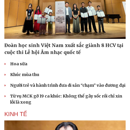
Đoàn học sinh Việt Nam xuất sắc giành 8 HCV tại
cuộc thi Lễ hội Âm nhạc quốc tế
Hoa sữa
Khúc mùa thu
Người trẻ và hành trình đưa di sản “chạm” vào đương đại
Từ vụ MCK gỡ 19 ca khúc: Không thể gây sốc rồi chỉ xin
lỗi là xong
KINH TẾ