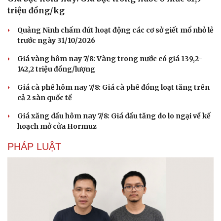
triệu đồng/kg
Quảng Ninh chấm dứt hoạt động các cơ sở giết mổ nhỏ lẻ
trước ngày 31/10/2026
Giá vàng hôm nay 7/8: Vàng trong nước có giá 139,2-
142,2 triệu đồng/lượng
Giá cà phê hôm nay 7/8: Giá cà phê đồng loạt tăng trên
cả 2 sàn quốc tế
Giá xăng dầu hôm nay 7/8: Giá dầu tăng do lo ngại về kế
hoạch mở cửa Hormuz
PHÁP LUẬT