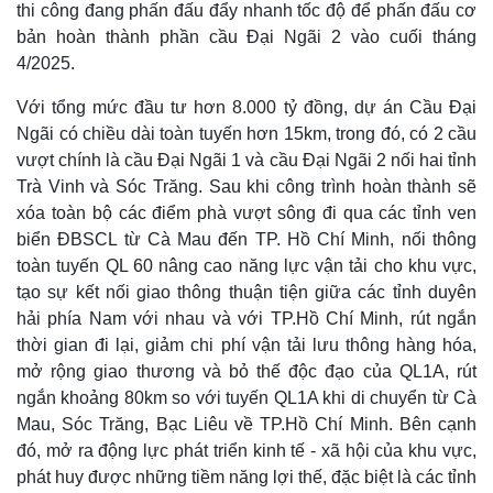
thi công đang phấn đấu đẩy nhanh tốc độ để phấn đấu cơ
bản hoàn thành phần cầu Đại Ngãi 2 vào cuối tháng
4/2025.
Với tổng mức đầu tư hơn 8.000 tỷ đồng, dự án Cầu Đại
Ngãi có chiều dài toàn tuyến hơn 15km, trong đó, có 2 cầu
vượt chính là cầu Đại Ngãi 1 và cầu Đại Ngãi 2 nối hai tỉnh
Trà Vinh và Sóc Trăng. Sau khi công trình hoàn thành sẽ
xóa toàn bộ các điểm phà vượt sông đi qua các tỉnh ven
biển ĐBSCL từ Cà Mau đến TP. Hồ Chí Minh, nối thông
toàn tuyến QL 60 nâng cao năng lực vận tải cho khu vực,
tạo sự kết nối giao thông thuận tiện giữa các tỉnh duyên
hải phía Nam với nhau và với TP.Hồ Chí Minh, rút ngắn
Thế giới
Multimedia
thời gian đi lại, giảm chi phí vận tải lưu thông hàng hóa,
Quan sát
Video
Cuộc sống đó đây
Ảnh
mở rộng giao thương và bỏ thế độc đạo của QL1A, rút
Hồ sơ
E-Magazine
ngắn khoảng 80km so với tuyến QL1A khi di chuyển từ Cà
Infographic
Mau, Sóc Trăng, Bạc Liêu về TP.Hồ Chí Minh. Bên cạnh
đó, mở ra động lực phát triển kinh tế - xã hội của khu vực,
phát huy được những tiềm năng lợi thế, đặc biệt là các tỉnh