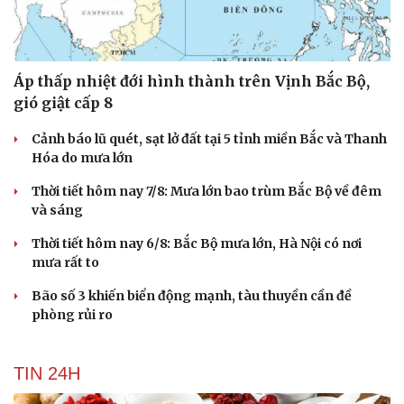
Áp thấp nhiệt đới hình thành trên Vịnh Bắc Bộ,
gió giật cấp 8
Cảnh báo lũ quét, sạt lở đất tại 5 tỉnh miền Bắc và Thanh
Hóa do mưa lớn
Thời tiết hôm nay 7/8: Mưa lớn bao trùm Bắc Bộ về đêm
và sáng
Thời tiết hôm nay 6/8: Bắc Bộ mưa lớn, Hà Nội có nơi
mưa rất to
Bão số 3 khiến biển động mạnh, tàu thuyền cần đề
phòng rủi ro
TIN 24H