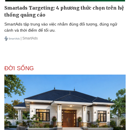
Smartads Targeting: 4 phương thức chọn trên hệ
thống quảng cáo
SmartAds tập trung vào việc nhắm đúng đối tượng, đúng ngữ
cảnh và thời điểm để tối ưu.
| SmartAds
ĐỜI SỐNG