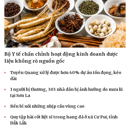
Bộ Y tế chấn chỉnh hoạt động kinh doanh dược
liệu không rõ nguồn gốc
Tuyên Quang xử lý được hơn 40% dự án tồn đọng, kéo
dài
1 người bị thương, 303 nhà dân bị ảnh hưởng do mưa lũ
tại Sơn La
Bền bỉ nối những nhịp cầu vùng cao
Quy tập hài cốt liệt sĩ trong hang đá ở xã Cư Pui, tỉnh
Đắk Lắk