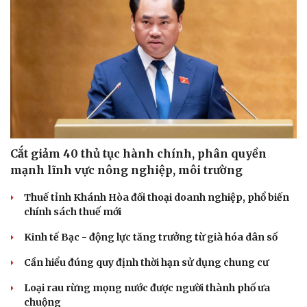
Cắt giảm 40 thủ tục hành chính, phân quyền
mạnh lĩnh vực nông nghiệp, môi trường
Thuế tỉnh Khánh Hòa đối thoại doanh nghiệp, phổ biến
chính sách thuế mới
Kinh tế Bạc - động lực tăng trưởng từ già hóa dân số
Cần hiểu đúng quy định thời hạn sử dụng chung cư
Loại rau rừng mọng nước được người thành phố ưa
chuộng