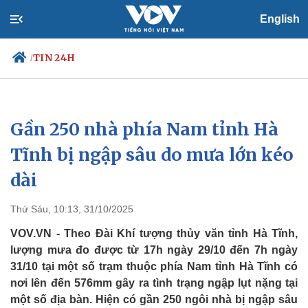
English
TIN 24H
/
Gần 250 nhà phía Nam tỉnh Hà
Chính trị
Xã hội
Đảng
Tin 24h
Tĩnh bị ngập sâu do mưa lớn kéo
Tổ chức nhân sự
Dự báo thời tiết
dài
Quốc hội
Giáo dục
Nhận diện sự thật
Dấu ấn VOV
Việc làm
Thứ Sáu, 10:13, 31/10/2025
Biển đảo
VOV.VN - Theo Đài Khí tượng thủy văn tỉnh Hà Tĩnh,
lượng mưa đo được từ 17h ngày 29/10 đến 7h ngày
31/10 tại một số trạm thuộc phía Nam tỉnh Hà Tĩnh có
nơi lên đến 576mm gây ra tình trạng ngập lụt nặng tại
một số địa bàn. Hiện có gần 250 ngôi nhà bị ngập sâu