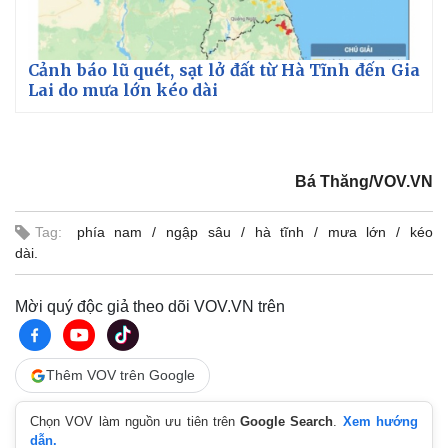
Cảnh báo lũ quét, sạt lở đất từ Hà Tĩnh đến Gia
Lai do mưa lớn kéo dài
Bá Thăng/VOV.VN
Tag:
phía nam
ngập sâu
hà tĩnh
mưa lớn
kéo
dài.
Mời quý độc giả theo dõi VOV.VN trên
Thêm VOV trên Google
Chọn VOV làm nguồn ưu tiên trên
Google Search
.
Xem hướng
dẫn.