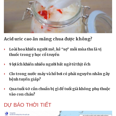
Acid uric cao ăn măng chua được không?
Loài hoa khiến người mê, kẻ “sợ” mỗi mùa thu là vị
thuốc trong y học cổ truyền
9 lợi ích khiến nhiều người bất ngờ từ thịt ếch
Clo trong nước máy và hồ bơi có phải nguyên nhân gây
bệnh tuyến giáp?
Qua tuổi 40 cần chuẩn bị gì để tuổi già không phụ thuộc
vào con cháu?
DỰ BÁO THỜI TIẾT