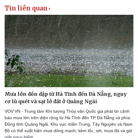
Thể thao
Ô tô - Xe máy
Tin liên quan
Bóng đá
Ô tô
Lịch thi đấu bóng đá
Xe máy
Thế giới thể thao
Tư vấn
eSports
Hậu trường
Mưa lớn dồn dập từ Hà Tĩnh đến Đà Nẵng, nguy
cơ lũ quét và sạt lở đất ở Quảng Ngãi
VOV.VN - Trung tâm Khí tượng Thủy văn Quốc gia phát tin cảnh
báo mưa lớn trên diện rộng từ Hà Tĩnh đến TP Đà Nẵng và phía
Đông tỉnh Quảng Ngãi. Khu vực miền Trung, Tây Nguyên và Nam
Bộ có thể xuất hiện mưa dông mạnh, kèm lốc, sét, mưa đá và gió
giật nguy hiểm.