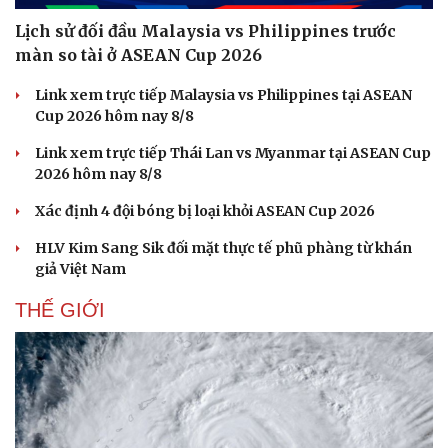
Lịch sử đối đầu Malaysia vs Philippines trước
màn so tài ở ASEAN Cup 2026
Link xem trực tiếp Malaysia vs Philippines tại ASEAN
Cup 2026 hôm nay 8/8
Link xem trực tiếp Thái Lan vs Myanmar tại ASEAN Cup
2026 hôm nay 8/8
Xác định 4 đội bóng bị loại khỏi ASEAN Cup 2026
HLV Kim Sang Sik đối mặt thực tế phũ phàng từ khán
giả Việt Nam
THẾ GIỚI
Du lịch
Podcast
Tư vấn
Câu chuyện thời sự
Săn Tour
Đọc truyện đêm khuya
check-in
Cửa sổ tình yêu
Kể chuyện cho bé