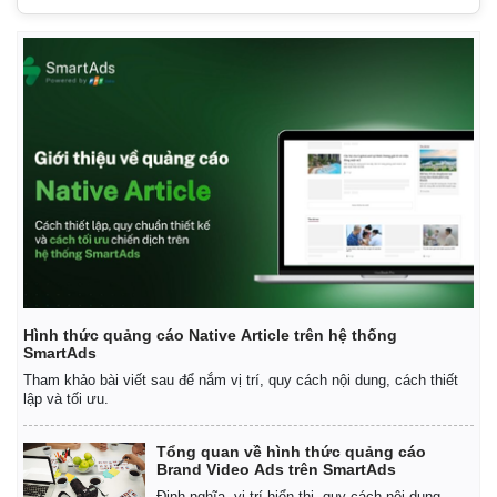
Hình thức quảng cáo Native Article trên hệ thống
SmartAds
Tham khảo bài viết sau để nắm vị trí, quy cách nội dung, cách thiết
Kinh tế
Thị trường
lập và tối ưu.
Bất động sản
Giá vàng
Khởi nghiệp
Tiêu dùng
Tổng quan về hình thức quảng cáo
Tỷ giá
Brand Video Ads trên SmartAds
Chứng khoán
Định nghĩa, vị trí hiển thị, quy cách nội dung,