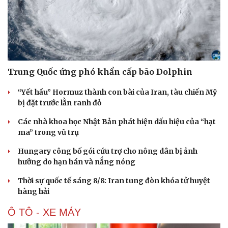
Hạt giống tâm hồn
Trung Quốc ứng phó khẩn cấp bão Dolphin
“Yết hầu” Hormuz thành con bài của Iran, tàu chiến Mỹ
bị đặt trước lằn ranh đỏ
Các nhà khoa học Nhật Bản phát hiện dấu hiệu của “hạt
ma” trong vũ trụ
Hungary công bố gói cứu trợ cho nông dân bị ảnh
hưởng do hạn hán và nắng nóng
Thời sự quốc tế sáng 8/8: Iran tung đòn khóa tử huyệt
hàng hải
Ô TÔ - XE MÁY