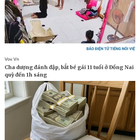
Vụ án
Vũ khí
Tin nóng
Việt Nam
Tư vấn luật
Phân tích