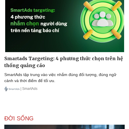
Doanh nghiệp
Công nghệ
Thông tin doanh nghiệp
Sành điệu
Doanh nghiệp 24h
Tin Công nghệ
Doanh nhân
Trải nghiệm
Vì cộng đồng
Chuyển đổi số
Smartads Targeting: 4 phương thức chọn trên hệ
thống quảng cáo
SmartAds tập trung vào việc nhắm đúng đối tượng, đúng ngữ
cảnh và thời điểm để tối ưu.
| SmartAds
ĐỜI SỐNG