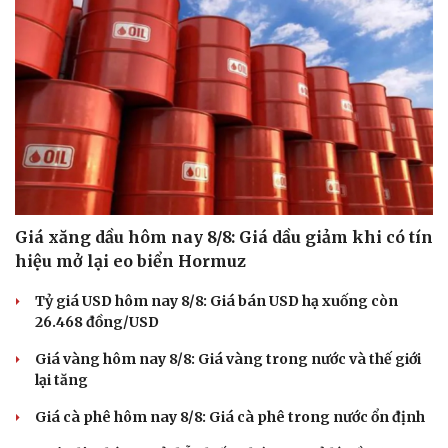
Giá xăng dầu hôm nay 8/8: Giá dầu giảm khi có tín
hiệu mở lại eo biển Hormuz
Văn hóa
Giải trí
Tỷ giá USD hôm nay 8/8: Giá bán USD hạ xuống còn
26.468 đồng/USD
Sân khấu - Điện ảnh
Nghệ sĩ
Văn học
Thời trang
Giá vàng hôm nay 8/8: Giá vàng trong nước và thế giới
Âm nhạc
Sao Việt
lại tăng
Di sản
Giá cà phê hôm nay 8/8: Giá cà phê trong nước ổn định