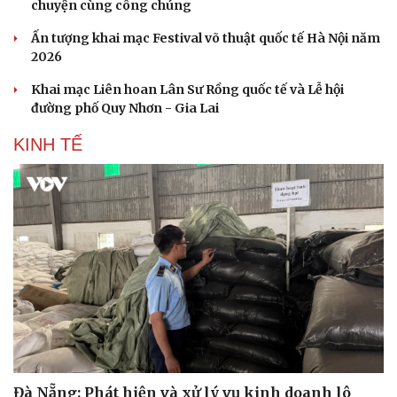
chuyện cùng công chúng
Ấn tượng khai mạc Festival võ thuật quốc tế Hà Nội năm
2026
Khai mạc Liên hoan Lân Sư Rồng quốc tế và Lễ hội
đường phố Quy Nhơn - Gia Lai
Sức khỏe
Đời sống
KINH TẾ
Dinh dưỡng - món ngon
Nhà đẹp
Cây thuốc
Blog
Sản phụ khoa
Tình yêu - Gia đình
Nhi khoa
Nam khoa
Làm đẹp - giảm cân
Phòng mạch online
Ăn sạch sống khỏe
Đà Nẵng: Phát hiện và xử lý vụ kinh doanh lô