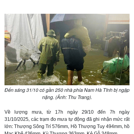
Thế giới
Multimedia
Đến sáng 31/10 có gần 250 nhà phía Nam Hà Tĩnh bị ngập
Quan sát
Video
nặng. (Ảnh: Thu Trang).
Cuộc sống đó đây
Ảnh
Hồ sơ
E-Magazine
Về lượng mưa, từ 17h ngày 29/10 đến 7h ngày
Infographic
31/10/2025, các trạm đo mưa tự động đã ghi nhận mức rất
lớn: Thượng Sông Trí 576mm, Hồ Thượng Tuy 494mm, hồ
Mạc Khê 436mm, Kỳ Thượng 363mm, Kẻ Gỗ 348mm....