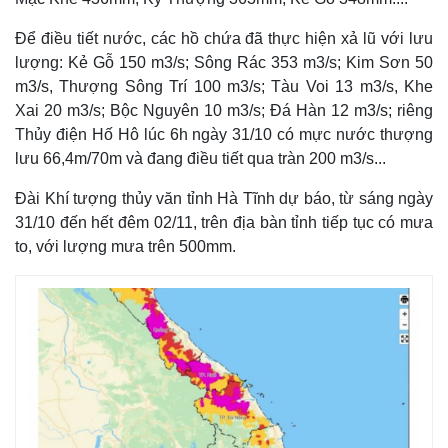
Để điều tiết nước, các hồ chứa đã thực hiện xả lũ với lưu
lượng: Kẻ Gỗ 150 m3/s; Sông Rác 353 m3/s; Kim Sơn 50
m3/s, Thượng Sông Trí 100 m3/s; Tàu Voi 13 m3/s, Khe
Xai 20 m3/s; Bộc Nguyên 10 m3/s; Đá Hàn 12 m3/s; riêng
Thủy điện Hố Hô lúc 6h ngày 31/10 có mực nước thượng
lưu 66,4m/70m và đang điều tiết qua tràn 200 m3/s...
Đài Khí tượng thủy văn tỉnh Hà Tĩnh dự báo, từ sáng ngày
31/10 đến hết đêm 02/11, trên địa bàn tỉnh tiếp tục có mưa
to, với lượng mưa trên 500mm.