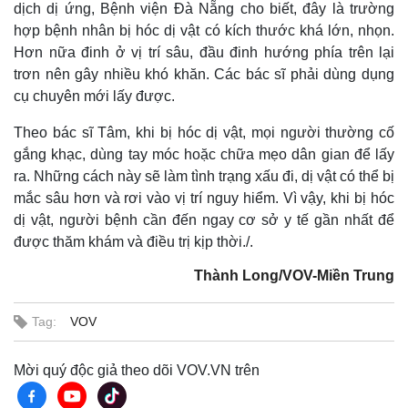
dịch dị ứng, Bệnh viện Đà Nẵng cho biết, đây là trường
hợp bệnh nhân bị hóc dị vật có kích thước khá lớn, nhọn.
Hơn nữa đinh ở vị trí sâu, đầu đinh hướng phía trên lại
trơn nên gây nhiều khó khăn. Các bác sĩ phải dùng dụng
cụ chuyên mới lấy được.
Theo bác sĩ Tâm, khi bị hóc dị vật, mọi người thường cố
gắng khạc, dùng tay móc hoặc chữa mẹo dân gian để lấy
ra. Những cách này sẽ làm tình trạng xấu đi, dị vật có thể bị
mắc sâu hơn và rơi vào vị trí nguy hiểm. Vì vậy, khi bị hóc
dị vật, người bệnh cần đến ngay cơ sở y tế gần nhất để
được thăm khám và điều trị kịp thời./.
Thành Long/VOV-Miền Trung
Tag:
VOV
Mời quý độc giả theo dõi VOV.VN trên