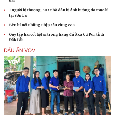
dài
1 người bị thương, 303 nhà dân bị ảnh hưởng do mưa lũ
tại Sơn La
Bền bỉ nối những nhịp cầu vùng cao
Quy tập hài cốt liệt sĩ trong hang đá ở xã Cư Pui, tỉnh
Đắk Lắk
DẤU ẤN VOV
Cải chính