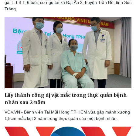
gái L.T.B.T, 6 tuổi, cư ngụ tại xã Đại Ân 2, huyện Trần Đề, tỉnh Sóc
Thể thao
Ô tô - Xe máy
Trăng.
Bóng đá
Ô tô
Lịch thi đấu bóng đá
Xe máy
Thế giới thể thao
Tư vấn
eSports
Hậu trường
Lấy thành công dị vật mắc trong thực quản bệnh
nhân sau 2 năm
VOV.VN - Bệnh viên Tai Mũi Họng TP HCM vừa gắp mảnh xương
1,5cm mắc kẹt 2 năm trong thực quản của một bệnh nhân.