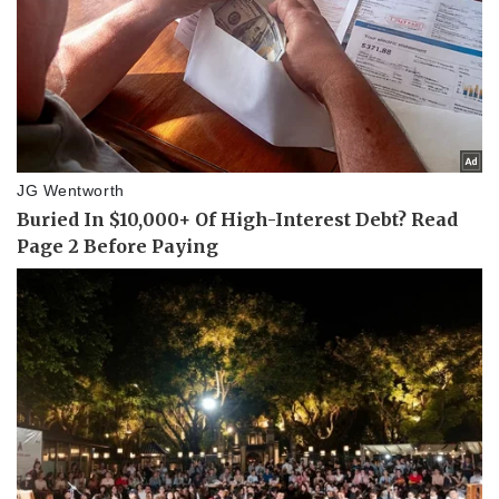
Vụ án
Vũ khí
Tin nóng
Việt Nam
Tư vấn luật
Phân tích