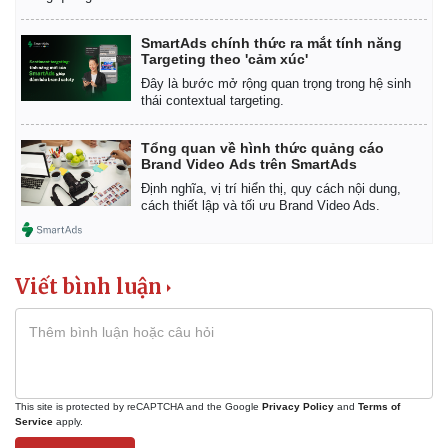
SmartAds chính thức ra mắt tính năng
Targeting theo 'cảm xúc'
Đây là bước mở rộng quan trọng trong hệ sinh
thái contextual targeting.
Tổng quan về hình thức quảng cáo
Brand Video Ads trên SmartAds
Định nghĩa, vị trí hiển thị, quy cách nội dung,
cách thiết lập và tối ưu Brand Video Ads.
Viết bình luận
Kinh tế
Thị trường
Bất động sản
Giá vàng
Khởi nghiệp
Tiêu dùng
This site is protected by reCAPTCHA and the Google
Privacy Policy
and
Terms of
Tỷ giá
Service
apply.
Chứng khoán