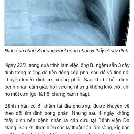
Hình ảnh chụp X-quang Phổi bệnh nhân B thấy rõ cây đinh.
Ngày 22/2, trong quá trình làm việc, ông B. ngậm sẵn 3 cây
đinh trong miệng để tiện đóng cốp pha, sau đó vô tình nói
chuyện khiến đinh rơi xuống phổi. Sau khi bị hóc đinh,
bệnh nhân cảm giác hơi vướng nhưng không khó thở, chỉ
ho một cơn (gọi là hội chứng xâm nhập).
Bệnh nhân có đi khám tại địa phương, được khuyên về
theo dõi tìm đinh trong phân. Nhưng sau 4 ngày không
thấy đinh nên bệnh nhân ra cấp cứu tại Bệnh viện Đà
Nẵng. Sau khi thực hiện các kỹ thuật cận lâm sàng, kíp bác