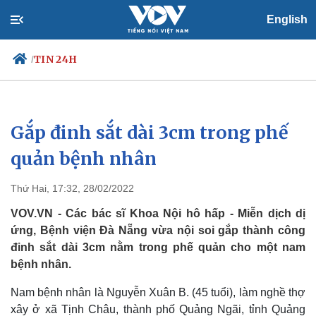
English
TIN 24H
/
Gắp đinh sắt dài 3cm trong phế
Chính trị
Xã hội
Đảng
Tin 24h
quản bệnh nhân
Tổ chức nhân sự
Dự báo thời tiết
Quốc hội
Giáo dục
Thứ Hai, 17:32, 28/02/2022
Nhận diện sự thật
Dấu ấn VOV
Việc làm
VOV.VN - Các bác sĩ Khoa Nội hô hấp - Miễn dịch dị
Biển đảo
ứng, Bệnh viện Đà Nẵng vừa nội soi gắp thành công
đinh sắt dài 3cm nằm trong phế quản cho một nam
bệnh nhân.
Nam bệnh nhân là Nguyễn Xuân B. (45 tuổi), làm nghề thợ
xây ở xã Tịnh Châu, thành phố Quảng Ngãi, tỉnh Quảng