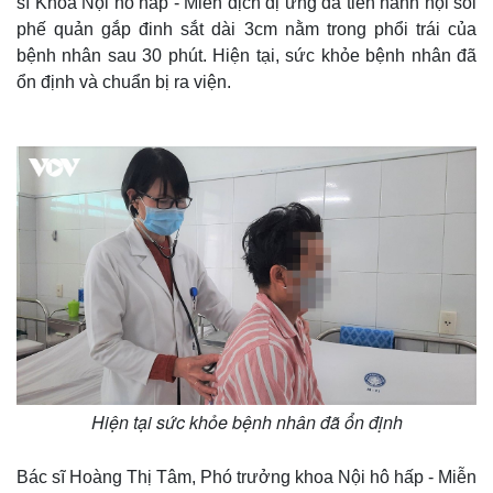
sĩ Khoa Nội hô hấp - Miễn dịch dị ứng đã tiến hành nội soi
phế quản gắp đinh sắt dài 3cm nằm trong phổi trái của
bệnh nhân sau 30 phút. Hiện tại, sức khỏe bệnh nhân đã
ổn định và chuẩn bị ra viện.
Thế giới
Multimedia
Quan sát
Video
Cuộc sống đó đây
Ảnh
Hồ sơ
E-Magazine
Infographic
Hiện tại sức khỏe bệnh nhân đã ổn định
Bác sĩ Hoàng Thị Tâm, Phó trưởng khoa Nội hô hấp - Miễn