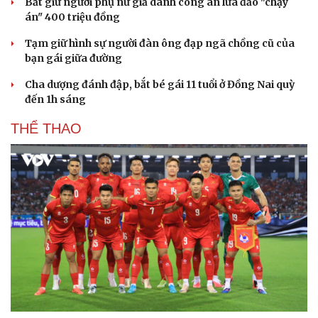
Bắt giữ người phụ nữ giả danh công an lừa đảo "chạy
án" 400 triệu đồng
Tạm giữ hình sự người đàn ông đạp ngã chồng cũ của
bạn gái giữa đường
Cha dượng đánh đập, bắt bé gái 11 tuổi ở Đồng Nai quỳ
đến 1h sáng
THỂ THAO