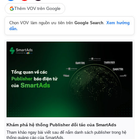
Thêm VOV trên Google
Chọn VOV làm nguồn ưu tiên trên
Google Search
.
Xem hướng
dẫn.
Khám phá hệ thống Publisher đối tác của SmartAds
Tham khảo ngay bài viết sau để nắm danh sách publisher trong hệ
thống quảng cáo của SmartAds.