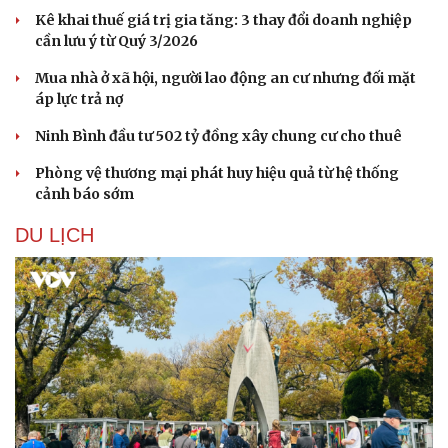
Kê khai thuế giá trị gia tăng: 3 thay đổi doanh nghiệp
cần lưu ý từ Quý 3/2026
Mua nhà ở xã hội, người lao động an cư nhưng đối mặt
áp lực trả nợ
Ninh Bình đầu tư 502 tỷ đồng xây chung cư cho thuê
Sức khỏe
Đời sống
Phòng vệ thương mại phát huy hiệu quả từ hệ thống
Dinh dưỡng - món ngon
Nhà đẹp
cảnh báo sớm
Cây thuốc
Blog
Sản phụ khoa
Tình yêu - Gia đình
DU LỊCH
Nhi khoa
Nam khoa
Làm đẹp - giảm cân
Phòng mạch online
Ăn sạch sống khỏe