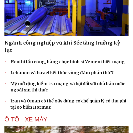
Ngành công nghiệp vũ khí Séc tăng trưởng kỷ
lục
Houthi tấn công, hàng chục binh sĩ Yemen thiệt mạng
Lebanon và Israel kết thúc vòng đàm phán thứ 7
Mỹ mở rộng kiểm tra mạng xã hội đối với nhà báo nước
ngoài xin thị thực
Iran và Oman có thể xây dựng cơ chế quản lý có thu phí
Du lịch
Podcast
tại eo biển Hormuz
Tư vấn
Câu chuyện thời sự
Ô TÔ - XE MÁY
Săn Tour
Đọc truyện đêm khuya
check-in
Cửa sổ tình yêu
Kể chuyện cho bé