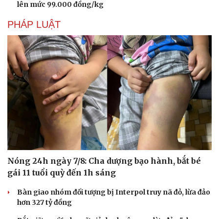
lên mức 99.000 đồng/kg
PHÁP LUẬT
Văn hóa
Giải trí
Sân khấu - Điện ảnh
Nghệ sĩ
Nóng 24h ngày 7/8: Cha dượng bạo hành, bắt bé
Văn học
Thời trang
gái 11 tuổi quỳ đến 1h sáng
Âm nhạc
Sao Việt
Di sản
Bàn giao nhóm đối tượng bị Interpol truy nã đỏ, lừa đảo
hơn 327 tỷ đồng