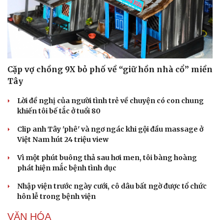
Doanh nghiệp
Công nghệ
Thông tin doanh nghiệp
Sành điệu
Cặp vợ chồng 9X bỏ phố về “giữ hồn nhà cổ” miền
Doanh nghiệp 24h
Tin Công nghệ
Doanh nhân
Trải nghiệm
Tây
Vì cộng đồng
Chuyển đổi số
Lời đề nghị của người tình trẻ về chuyện có con chung
khiến tôi bế tắc ở tuổi 80
Clip anh Tây 'phê' và ngơ ngác khi gội đầu massage ở
Việt Nam hút 24 triệu view
Vì một phút buông thả sau hơi men, tôi bàng hoàng
phát hiện mắc bệnh tình dục
Nhập viện trước ngày cưới, cô dâu bất ngờ được tổ chức
hôn lễ trong bệnh viện
VĂN HÓA