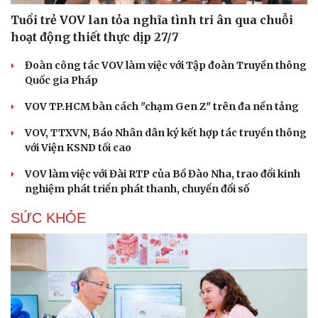
Tuổi trẻ VOV lan tỏa nghĩa tình tri ân qua chuỗi
hoạt động thiết thực dịp 27/7
Đoàn công tác VOV làm việc với Tập đoàn Truyền thông
Quốc gia Pháp
VOV TP.HCM bàn cách "chạm Gen Z" trên đa nền tảng
VOV, TTXVN, Báo Nhân dân ký kết hợp tác truyền thông
với Viện KSND tối cao
VOV làm việc với Đài RTP của Bồ Đào Nha, trao đổi kinh
nghiệm phát triển phát thanh, chuyển đổi số
SỨC KHỎE