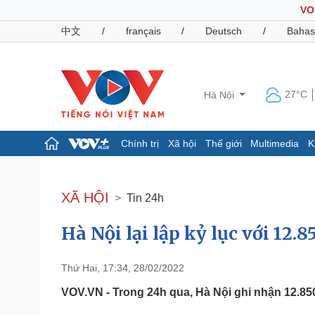
VO
中文
/
français
/
Deutsch
/
Bahas
27°C
Hà Nội
Chính trị
Xã hội
Thế giới
Multimedia
K
Chính trị
Xã hội
Đảng
Tin 24h
XÃ HỘI
Tin 24h
Tổ chức nhân sự
Dự báo thời tiết
Quốc hội
Giáo dục
Hà Nội lại lập kỷ lục với 12
Nhận diện sự thật
Dấu ấn VOV
Việc làm
Biển đảo
Thứ Hai, 17:34, 28/02/2022
Pháp luật
Quân sự - Quốc phòng
VOV.VN - Trong 24h qua, Hà Nội ghi nhận 12.85
Vụ án
Vũ khí