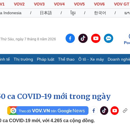
V1
VOV2
VOV3
VOV4
VOV5
VOV6
VOV GT
a Indonesia
/
日本語
/
ខ្មែរ
/
한국어
/
ພາ
Thứ Sáu, ngày 7 tháng 8 năm 2026
Po
inh tế
Thị trường
Pháp luật
Thể thao
Ô tô - Xe máy
Doanh nghi
Thế giới
Multimedia
K
Quan sát
Video
B
Cuộc sống đó đây
Ảnh
K
Hồ sơ
E-Magazine
.850 ca COVID-19 mới trong ngày
Infographic
Thể thao
Ô tô - Xe máy
D
0 ca COVID-19 mới, với 4.265 ca cộng đồng.
Bóng đá
Ô tô
T