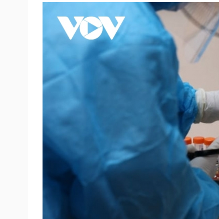
Tin nóng
Việt Nam
Tư vấn luật
Phân tích
Sức khỏe
Đời sống
Dinh dưỡng - món ngon
Nhà đẹp
Cây thuốc
Blog
Sản phụ khoa
Tình yêu - Gia đình
Nhi khoa
Nam khoa
Làm đẹp - giảm cân
Phòng mạch online
Ăn sạch sống khỏe
Cải chính