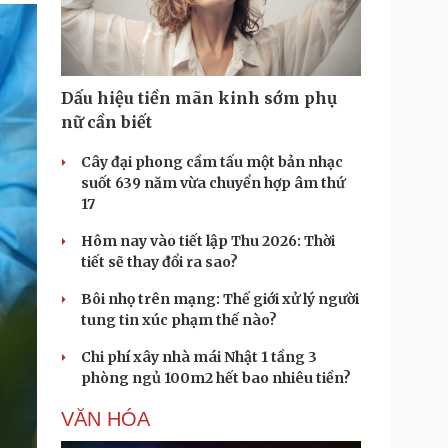
Doanh nghiệp 24h
Tin Công nghệ
Doanh nhân
Trải nghiệm
ì cộng đồng
Chuyển đổi số
Dấu hiệu tiền mãn kinh sớm phụ
u lịch
Podcast
nữ cần biết
Tư vấn
Câu chuyện thời sự
Săn Tour
Đọc truyện đêm khuya
Cây đại phong cầm tấu một bản nhạc
heck-in
Cửa sổ tình yêu
suốt 639 năm vừa chuyển hợp âm thứ
Kể chuyện cho bé
17
Hạt giống tâm hồn
Hôm nay vào tiết lập Thu 2026: Thời
tiết sẽ thay đổi ra sao?
Bôi nhọ trên mạng: Thế giới xử lý người
tung tin xúc phạm thế nào?
Chi phí xây nhà mái Nhật 1 tầng 3
phòng ngủ 100m2 hết bao nhiêu tiền?
VĂN HÓA