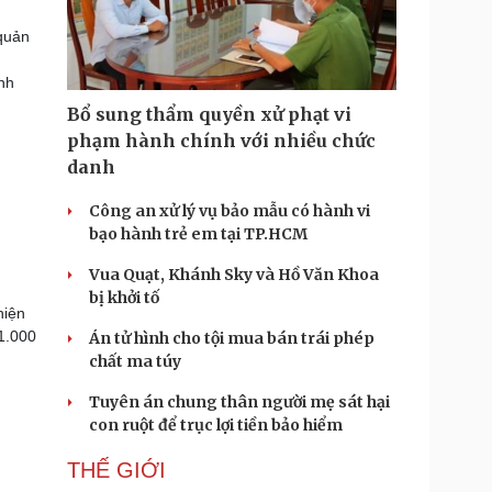
quản
nh
Bổ sung thẩm quyền xử phạt vi
phạm hành chính với nhiều chức
danh
Công an xử lý vụ bảo mẫu có hành vi
bạo hành trẻ em tại TP.HCM
Vua Quạt, Khánh Sky và Hồ Văn Khoa
bị khởi tố
hiện
01.000
Án tử hình cho tội mua bán trái phép
chất ma túy
Tuyên án chung thân người mẹ sát hại
con ruột để trục lợi tiền bảo hiểm
THẾ GIỚI