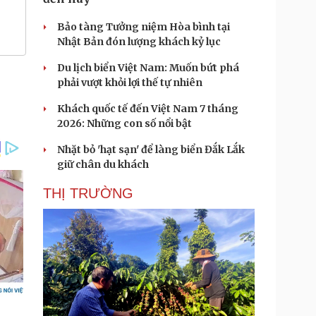
Bảo tàng Tưởng niệm Hòa bình tại
Nhật Bản đón lượng khách kỷ lục
Du lịch biển Việt Nam: Muốn bứt phá
phải vượt khỏi lợi thế tự nhiên
Khách quốc tế đến Việt Nam 7 tháng
2026: Những con số nổi bật
Nhặt bỏ 'hạt sạn' để làng biển Đắk Lắk
giữ chân du khách
THỊ TRƯỜNG