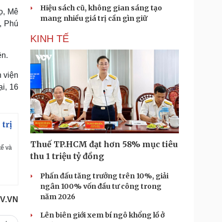
Hiệu sách cũ, không gian sáng tạo
ọ, Mê
mang nhiều giá trị cần gìn giữ
, Phú
KINH TẾ
ên.
 viện
i, 16
trị
Thuế TP.HCM đạt hơn 58% mục tiêu
tế và
thu 1 triệu tỷ đồng
Phấn đấu tăng trưởng trên 10%, giải
ngân 100% vốn đầu tư công trong
năm 2026
OV.VN
Lên biên giới xem bí ngô khổng lồ ở