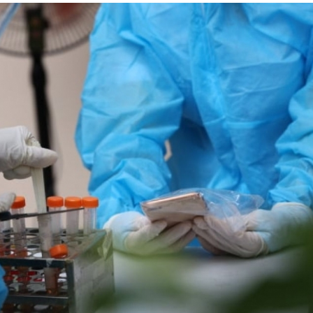
Lịch thi đấu bóng đá
Xe máy
Thế giới thể thao
Tư vấn
eSports
V
Hậu trường
Văn hóa
Giải trí
D
Sân khấu - Điện ảnh
Nghệ sĩ
Văn học
Thời trang
Âm nhạc
Sao Việt
c
Di sản