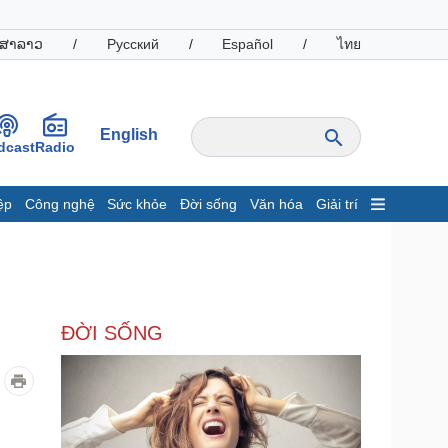
ສາລາວ
/
Русский
/
Español
/
ไทย
English
dcast
Radio
ệp
Công nghệ
Sức khỏe
Đời sống
Văn hóa
Giải trí
inh tế
Thị trường
ất động sản
Giá vàng
hởi nghiệp
Tiêu dùng
Tỷ giá
ĐỜI SỐNG
Chứng khoán
Giá cà phê
oanh nghiệp
Công nghệ
hông tin doanh nghiệp
Sành điệu