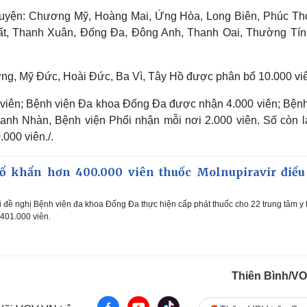
/huyện: Chương Mỹ, Hoàng Mai, Ứng Hòa, Long Biên, Phúc Th
ất, Thanh Xuân, Đống Đa, Đông Anh, Thanh Oai, Thường Tín
ợng, Mỹ Đức, Hoài Đức, Ba Vì, Tây Hồ được phân bổ 10.000 vi
viên; Bệnh viện Đa khoa Đống Đa được nhận 4.000 viên; Bệnh
nh Nhàn, Bệnh viện Phổi nhận mỗi nơi 2.000 viên. Số còn lạ
000 viên./.
 khẩn hơn 400.000 viên thuốc Molnupiravir điều 
 đề nghị Bệnh viện đa khoa Đống Đa thực hiện cấp phát thuốc cho 22 trung tâm y 
 401.000 viên.
Thiên Bình/V