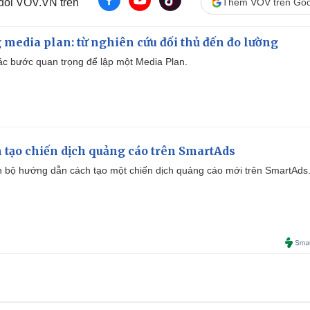
 dõi VOV.VN trên
Thêm VOV trên Goo
 media plan: từ nghiên cứu đối thủ đến đo lường
 các bước quan trọng để lập một Media Plan.
 tạo chiến dịch quảng cáo trên SmartAds
 bộ hướng dẫn cách tạo một chiến dịch quảng cáo mới trên SmartAds