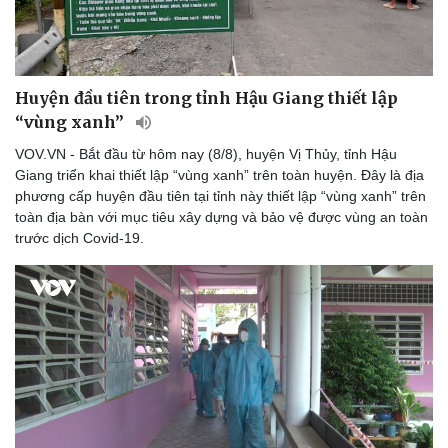
Thể thao
Ô tô - Xe máy
Bóng đá
Ô tô
Lịch thi đấu bóng đá
Xe máy
Thế giới thể thao
Tư vấn
Huyện đầu tiên trong tỉnh Hậu Giang thiết lập
eSports
“vùng xanh”
Hậu trường
VOV.VN - Bắt đầu từ hôm nay (8/8), huyện Vị Thủy, tỉnh Hậu
Giang triển khai thiết lập “vùng xanh” trên toàn huyện. Đây là địa
phương cấp huyện đầu tiên tại tỉnh này thiết lập “vùng xanh” trên
toàn địa bàn với mục tiêu xây dựng và bảo vệ được vùng an toàn
trước dịch Covid-19.