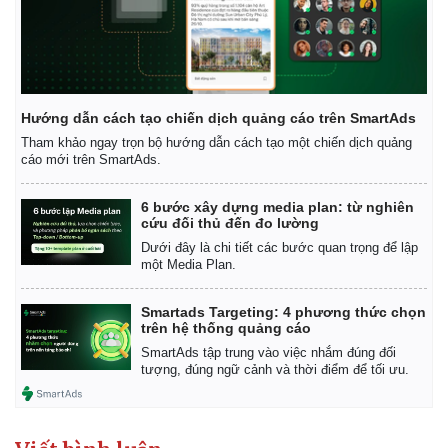
Hướng dẫn cách tạo chiến dịch quảng cáo trên SmartAds
Tham khảo ngay trọn bộ hướng dẫn cách tạo một chiến dịch quảng
cáo mới trên SmartAds.
6 bước xây dựng media plan: từ nghiên
cứu đối thủ đến đo lường
Dưới đây là chi tiết các bước quan trọng để lập
một Media Plan.
Smartads Targeting: 4 phương thức chọn
trên hệ thống quảng cáo
Kinh tế
Thị trường
SmartAds tập trung vào việc nhắm đúng đối
tượng, đúng ngữ cảnh và thời điểm để tối ưu.
Bất động sản
Giá vàng
Khởi nghiệp
Tiêu dùng
Tỷ giá
Chứng khoán