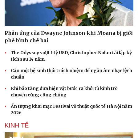
Phản ứng của Dwayne Johnson khi Moana bị giới
phê bình chê bai
The Odyssey vượt 1 tỷ USD, Christopher Nolan tái lập kỳ
tích sau 14 năm
Cần một hệ sinh thái trách nhiệm để ngăn âm nhạc lệch
chuẩn
Khi bảo tàng đưa hiện vật bước ra khỏi tủ kính trò
chuyện cùng công chúng
Ấn tượng khai mạc Festival võ thuật quốc tế Hà Nội năm
2026
KINH TẾ