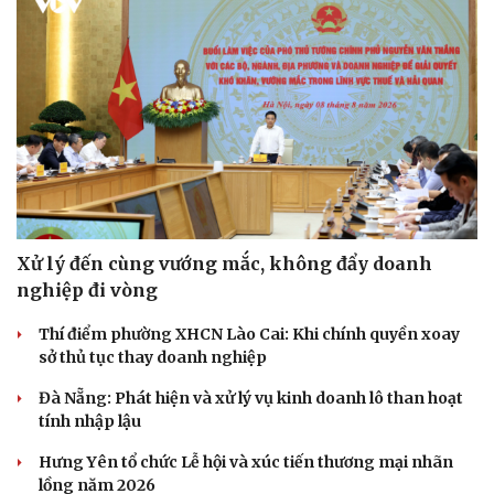
Sức khỏe
Đời sống
Dinh dưỡng - món ngon
Nhà đẹp
Cây thuốc
Blog
Sản phụ khoa
Tình yêu - Gia đình
Xử lý đến cùng vướng mắc, không đẩy doanh
Nhi khoa
nghiệp đi vòng
Nam khoa
Làm đẹp - giảm cân
Thí điểm phường XHCN Lào Cai: Khi chính quyền xoay
Phòng mạch online
sở thủ tục thay doanh nghiệp
Ăn sạch sống khỏe
Đà Nẵng: Phát hiện và xử lý vụ kinh doanh lô than hoạt
tính nhập lậu
Hưng Yên tổ chức Lễ hội và xúc tiến thương mại nhãn
lồng năm 2026