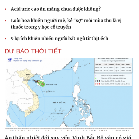
Acid uric cao ăn măng chua được không?
Loài hoa khiến người mê, kẻ “sợ” mỗi mùa thu là vị
thuốc trong y học cổ truyền
9 lợi ích khiến nhiều người bất ngờ từ thịt ếch
DỰ BÁO THỜI TIẾT
Áp thấp nhiệt đới suy yếu, Vịnh Bắc Bộ vẫn có gió