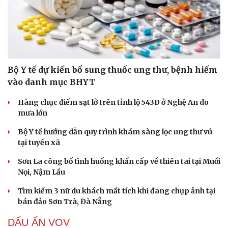
Bộ Y tế dự kiến bổ sung thuốc ung thư, bệnh hiếm
vào danh mục BHYT
Hàng chục điểm sạt lở trên tỉnh lộ 543D ở Nghệ An do
mưa lớn
Bộ Y tế hướng dẫn quy trình khám sàng lọc ung thư vú
tại tuyến xã
Sơn La công bố tình huống khẩn cấp về thiên tai tại Muổi
Nọi, Nậm Lầu
Tìm kiếm 3 nữ du khách mất tích khi đang chụp ảnh tại
bán đảo Sơn Trà, Đà Nẵng
Cải chính
DẤU ẤN VOV