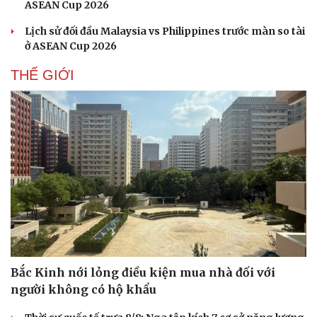
ASEAN Cup 2026
Lịch sử đối đầu Malaysia vs Philippines trước màn so tài
ở ASEAN Cup 2026
THẾ GIỚI
Du lịch
Podcast
Tư vấn
Câu chuyện thời sự
Bắc Kinh nới lỏng điều kiện mua nhà đối với
Săn Tour
Đọc truyện đêm khuya
người không có hộ khẩu
check-in
Cửa sổ tình yêu
Kể chuyện cho bé