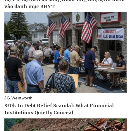
Vụ án
Vũ khí
Tin nóng
Việt Nam
Tư vấn luật
Phân tích