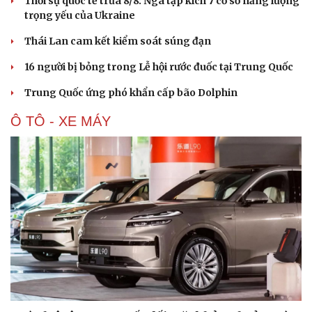
Thời sự quốc tế trưa 8/8: Nga tập kích 7 cơ sở năng lượng
Hạt giống tâm hồn
trọng yếu của Ukraine
Thái Lan cam kết kiểm soát súng đạn
16 người bị bỏng trong Lễ hội rước đuốc tại Trung Quốc
Trung Quốc ứng phó khẩn cấp bão Dolphin
Ô TÔ - XE MÁY