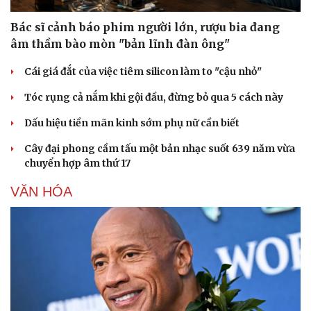
Bác sĩ cảnh báo phim người lớn, rượu bia đang
âm thầm bào mòn "bản lĩnh đàn ông"
Cái giá đắt của việc tiêm silicon làm to "cậu nhỏ"
Tóc rụng cả nắm khi gội đầu, đừng bỏ qua 5 cách này
Dấu hiệu tiền mãn kinh sớm phụ nữ cần biết
Cây đại phong cầm tấu một bản nhạc suốt 639 năm vừa
chuyển hợp âm thứ 17
VĂN HÓA