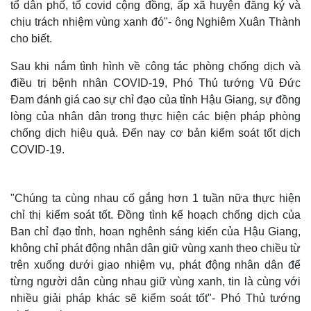
tổ dân phố, tổ covid cộng đồng, ấp xã huyện đăng ký và
chịu trách nhiệm vùng xanh đó"- ông Nghiêm Xuân Thành
cho biết.
Sau khi nắm tình hình về công tác phòng chống dịch và
điều trị bệnh nhân COVID-19, Phó Thủ tướng Vũ Đức
Đam đánh giá cao sự chỉ đạo của tỉnh Hậu Giang, sự đồng
lòng của nhân dân trong thực hiện các biện pháp phòng
chống dịch hiệu quả. Đến nay cơ bản kiểm soát tốt dịch
COVID-19.
"Chúng ta cùng nhau cố gắng hơn 1 tuần nữa thực hiện
Thế giới
Multimedia
chỉ thị kiểm soát tốt. Đồng tình kế hoạch chống dịch của
Quan sát
Video
Ban chỉ đạo tỉnh, hoan nghênh sáng kiến của Hậu Giang,
Cuộc sống đó đây
Ảnh
Hồ sơ
E-Magazine
không chỉ phát động nhân dân giữ vùng xanh theo chiều từ
Infographic
trên xuống dưới giao nhiệm vụ, phát động nhân dân để
từng người dân cùng nhau giữ vùng xanh, tin là cùng với
nhiều giải pháp khác sẽ kiểm soát tốt"- Phó Thủ tướng