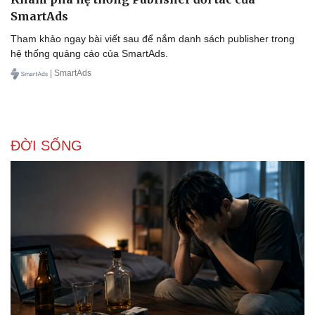
SmartAds
Tham khảo ngay bài viết sau để nắm danh sách publisher trong
hệ thống quảng cáo của SmartAds.
Doanh nghiệp
Công nghệ
| SmartAds
Thông tin doanh nghiệp
Sành điệu
Doanh nghiệp 24h
Tin Công nghệ
Doanh nhân
Trải nghiệm
Vì cộng đồng
Chuyển đổi số
ĐỜI SỐNG