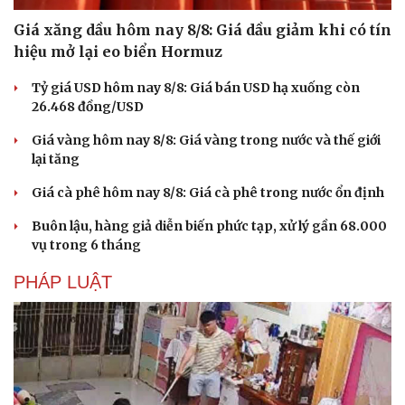
Giá xăng dầu hôm nay 8/8: Giá dầu giảm khi có tín
hiệu mở lại eo biển Hormuz
Tỷ giá USD hôm nay 8/8: Giá bán USD hạ xuống còn
26.468 đồng/USD
Giá vàng hôm nay 8/8: Giá vàng trong nước và thế giới
lại tăng
Giá cà phê hôm nay 8/8: Giá cà phê trong nước ổn định
Buôn lậu, hàng giả diễn biến phức tạp, xử lý gần 68.000
vụ trong 6 tháng
Văn hóa
Giải trí
PHÁP LUẬT
Sân khấu - Điện ảnh
Nghệ sĩ
Văn học
Thời trang
Âm nhạc
Sao Việt
Di sản