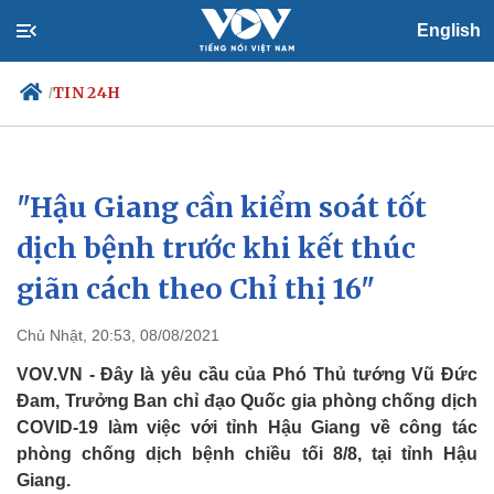
English
TIN 24H
/
"Hậu Giang cần kiểm soát tốt
Chính trị
Xã hội
Đảng
Tin 24h
dịch bệnh trước khi kết thúc
Tổ chức nhân sự
Dự báo thời tiết
giãn cách theo Chỉ thị 16"
Quốc hội
Giáo dục
Nhận diện sự thật
Dấu ấn VOV
Việc làm
Chủ Nhật, 20:53, 08/08/2021
Biển đảo
VOV.VN - Đây là yêu cầu của Phó Thủ tướng Vũ Đức
Đam, Trưởng Ban chỉ đạo Quốc gia phòng chống dịch
COVID-19 làm việc với tỉnh Hậu Giang về công tác
phòng chống dịch bệnh chiều tối 8/8, tại tỉnh Hậu
Giang.