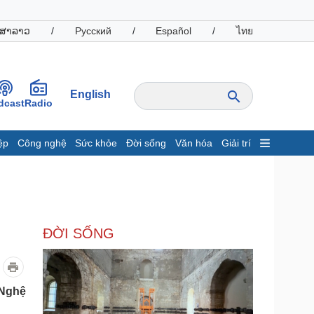
ສາລາວ
/
Русский
/
Español
/
ไทย
English
dcast
Radio
ệp
Công nghệ
Sức khỏe
Đời sống
Văn hóa
Giải trí
inh tế
Thị trường
ất động sản
Giá vàng
hởi nghiệp
Tiêu dùng
Tỷ giá
ĐỜI SỐNG
Chứng khoán
Giá cà phê
oanh nghiệp
Công nghệ
 Nghệ
hông tin doanh nghiệp
Sành điệu