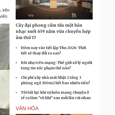
Doanh nghiệp 24h
Tin Công nghệ
Doanh nhân
Trải nghiệm
 trên
ì cộng đồng
Chuyển đổi số
viện.
Cây đại phong cầm tấu một bản
u lịch
Podcast
nhạc suốt 639 năm vừa chuyển hợp
Tư vấn
Câu chuyện thời sự
âm thứ 17
Săn Tour
Đọc truyện đêm khuya
heck-in
Cửa sổ tình yêu
Hôm nay vào tiết lập Thu 2026: Thời
Kể chuyện cho bé
tiết sẽ thay đổi ra sao?
Hạt giống tâm hồn
Bôi nhọ trên mạng: Thế giới xử lý người
tung tin xúc phạm thế nào?
Chi phí xây nhà mái Nhật 1 tầng 3
phòng ngủ 100m2 hết bao nhiêu tiền?
Tôi bất lực khi vợ luôn mang chuyện ở
rể ra làm "vũ khí" sau mỗi lần cãi nhau
VĂN HÓA