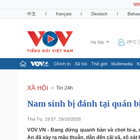
VO
中文
/
français
/
Deutsch
/
Bahas
29°C
Hà Nội
Chính trị
Xã hội
Thế giới
Multimedia
K
Chính trị
Xã hội
Đảng
Tin 24h
XÃ HỘI
Tin 24h
Tổ chức nhân sự
Dự báo thời tiết
Quốc hội
Giáo dục
Nam sinh bị đánh tại quán b
Nhận diện sự thật
Dấu ấn VOV
Việc làm
Biển đảo
Thứ Tư, 19:57, 29/10/2025
Pháp luật
Quân sự - Quốc phòng
VOV.VN - Đang đứng quanh bàn và chơi bi-a, m
Vụ án
Vũ khí
An đã xảy ra mâu thuẫn, dẫn đến cãi vã, xô xát