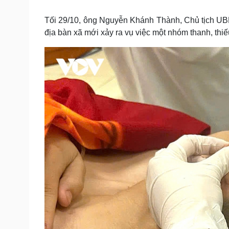
Tin nóng
Việt Nam
Tư vấn luật
Phân tích
Tối 29/10, ông Nguyễn Khánh Thành, Chủ tịch UB
địa bàn xã mới xảy ra vụ việc một nhóm thanh, thi
Sức khỏe
Đời sống
Dinh dưỡng - món ngon
Nhà đẹp
Cây thuốc
Blog
Sản phụ khoa
Tình yêu - Gia đình
Nhi khoa
Nam khoa
Làm đẹp - giảm cân
Phòng mạch online
Ăn sạch sống khỏe
Cải chính