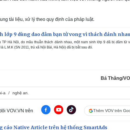
g tài liệu, xử lý theo quy định của pháp luật.
h lớp 9 dùng dao đâm bạn tử vong vì thách đánh nha
 TP Hà Nội, do mâu thuẫn thách đánh nhau, một nam sinh lớp 9 đã bị đâm tử v
là L.M.K (SN 2011, trú xã Nội Bài, Hà Nội) đã bị bắt sau đó.
Bá Thăng/V
bi-a
nghệ an.
 dõi VOV.VN trên
Thêm VOV trên Goo
 cáo Native Article trên hệ thống SmartAds