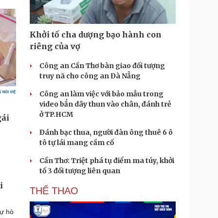
Khởi tố cha dượng bạo hành con
riêng của vợ
Công an Cần Thơ bàn giao đối tượng
truy nã cho công an Đà Nẵng
Công an làm việc với bảo mẫu trong
video bắn dây thun vào chân, đánh trẻ
ở TP.HCM
Đánh bạc thua, người đàn ông thuê 6 ô
tô tự lái mang cầm cố
Cần Thơ: Triệt phá tụ điểm ma túy, khởi
tố 3 đối tượng liên quan
i
THỂ THAO
sự hò