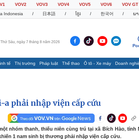
V1
VOV2
VOV3
VOV4
VOV5
VOV6
VOV GT
a Indonesia
/
日本語
/
ខ្មែរ
/
한국어
/
ພາ
Thứ Sáu, ngày 7 tháng 8 năm 2026
Po
inh tế
Thị trường
Pháp luật
Thể thao
Ô tô - Xe máy
Doanh nghi
Thế giới
Multimedia
K
Quan sát
Video
B
Cuộc sống đó đây
Ảnh
K
Hồ sơ
E-Magazine
i-a phải nhập viện cấp cứu
Infographic
Thể thao
Ô tô - Xe máy
D
ột nhóm thanh, thiếu niên cùng trú tại xã Bích Hào, tỉnh
Bóng đá
Ô tô
T
 khiến 1 nam sinh bị thương phải nhập viện cấp cứu.