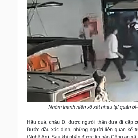
Nhóm thanh niên xô xát nhau tại quán bi-
Hậu quả, cháu D. được người thân đưa đi cấp cứ
Bước đầu xác định, những người liên quan kể tr
(Nghệ An). Sau khi nhận được tin báo Công an xã 