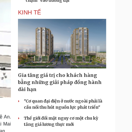
“chạm” vào đương đại
KINH TẾ
Gia tăng giá trị cho khách hàng
bằng những giải pháp đồng hành
dài hạn
"Cơ quan đại diện ở nước ngoài phải là
cầu nối thu hút nguồn lực phát triển"
ệ An.
Thế giới đối mặt nguy cơ một chu kỳ
i Mai
tăng giá lương thực mới
an.