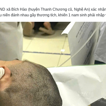
Lịch thi đấu bóng đá
Xe máy
Thế giới thể thao
Tư vấn
ND xã Bích Hào (huyện Thanh Chương cũ, Nghệ An) xác nhận,
eSports
V
ếu niên đánh nhau gây thương tích, khiến 1 nam sinh phải nhập 
Hậu trường
Văn hóa
Giải trí
D
Sân khấu - Điện ảnh
Nghệ sĩ
Văn học
Thời trang
Âm nhạc
Sao Việt
c
Di sản