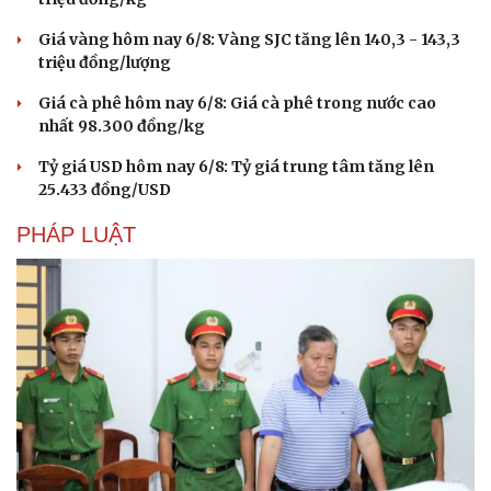
Giá vàng hôm nay 6/8: Vàng SJC tăng lên 140,3 - 143,3
triệu đồng/lượng
Giá cà phê hôm nay 6/8: Giá cà phê trong nước cao
nhất 98.300 đồng/kg
Tỷ giá USD hôm nay 6/8: Tỷ giá trung tâm tăng lên
25.433 đồng/USD
PHÁP LUẬT
Văn hóa
Giải trí
Sân khấu - Điện ảnh
Nghệ sĩ
Văn học
Thời trang
Âm nhạc
Sao Việt
Di sản