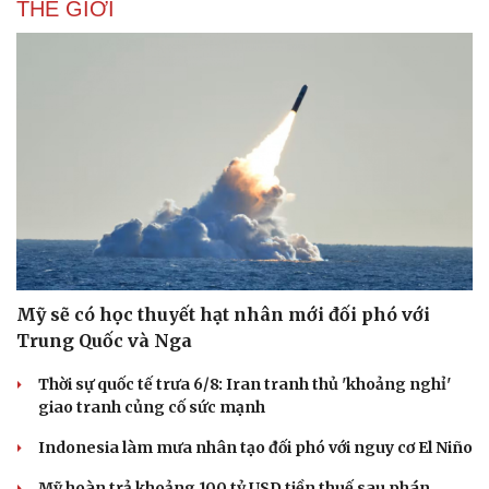
THẾ GIỚI
Mỹ sẽ có học thuyết hạt nhân mới đối phó với
Trung Quốc và Nga
Thời sự quốc tế trưa 6/8: Iran tranh thủ 'khoảng nghỉ'
Du lịch
Podcast
giao tranh củng cố sức mạnh
Tư vấn
Câu chuyện thời sự
Săn Tour
Đọc truyện đêm khuya
Indonesia làm mưa nhân tạo đối phó với nguy cơ El Niño
check-in
Cửa sổ tình yêu
Kể chuyện cho bé
Mỹ hoàn trả khoảng 100 tỷ USD tiền thuế sau phán