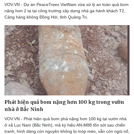
VOV.VN - Dự án PeaceTrees VietNam vừa xử lý an toàn quả bom
Thể thao
Ô tô - Xe máy
nặng hơn 2 tạ tại công trường xây dựng nhà ga hành khách T2,
Bóng đá
Ô tô
Cảng hàng không Đồng Hới, tỉnh Quảng Trị.
Lịch thi đấu bóng đá
Xe máy
Thế giới thể thao
Tư vấn
eSports
Hậu trường
Phát hiện quả bom nặng hơn 100 kg trong vườn
nhà ở Bắc Ninh
VOV.VN - Phát hiện quả bom phá nặng hơn 100 kg tại vườn nhà
ở xã Lục Nam (Bắc Ninh), mã ký hiệu AN-M88 tồn sót sau chiến
tranh, hình dáng còn nguyên không bị móp méo, vẫn còn ngòi nổ,