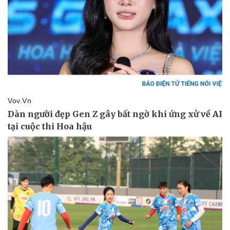
Vụ án
Vũ khí
Tin nóng
Việt Nam
Tư vấn luật
Phân tích