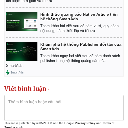
tiết kiệm thời gian và tối ưu.
Hình thức quảng cáo Native Article trên
hệ thống SmartAds
Tham khảo bài viết sau để nắm vị trí, quy cách
nội dung, cách thiết lập và tối ưu.
Khám phá hệ thống Publisher đối tác của
SmartAds
Tham khảo ngay bài viết sau để nắm danh sách
publisher trong hệ thống quảng cáo của
SmartAds.
Viết bình luận
Kinh tế
Thị trường
Bất động sản
Giá vàng
Khởi nghiệp
Tiêu dùng
Tỷ giá
This site is protected by reCAPTCHA and the Google
Privacy Policy
and
Terms of
Chứng khoán
Service
apply.