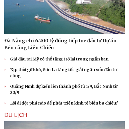
Đà Nẵng chi 6.200 tỷ đồng tiếp tục đầu tư Dự án
Sức khỏe
Đời sống
Bến cảng Liên Chiểu
Dinh dưỡng - món ngon
Nhà đẹp
Cây thuốc
Blog
Giá dầu tại Mỹ có thể tăng trở lại trong ngắn hạn
Sản phụ khoa
Tình yêu - Gia đình
Kịp thời gỡ khó, Sơn La tăng tốc giải ngân vốn đầu tư
Nhi khoa
công
Nam khoa
Làm đẹp - giảm cân
Quảng Ninh dự kiến lên thành phố từ 1/9, Bắc Ninh từ
Phòng mạch online
20/9
Ăn sạch sống khỏe
Lối đi đột phá nào để phát triển kinh tế biển ba chiều?
DU LỊCH