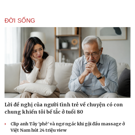
ĐỜI SỐNG
Doanh nghiệp
Công nghệ
Thông tin doanh nghiệp
Sành điệu
Doanh nghiệp 24h
Tin Công nghệ
Doanh nhân
Trải nghiệm
Vì cộng đồng
Chuyển đổi số
Lời đề nghị của người tình trẻ về chuyện có con
chung khiến tôi bế tắc ở tuổi 80
Clip anh Tây 'phê' và ngơ ngác khi gội đầu massage ở
Việt Nam hút 24 triệu view