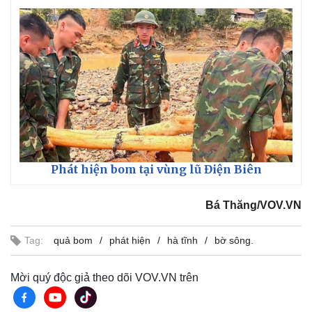
Phát hiện bom tại vùng lũ Điện Biên
Bá Thăng/VOV.VN
Tag:
quả bom
phát hiện
hà tĩnh
bờ sông.
Mời quý độc giả theo dõi VOV.VN trên