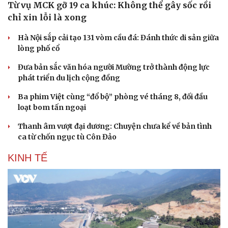
Từ vụ MCK gỡ 19 ca khúc: Không thể gây sốc rồi
chỉ xin lỗi là xong
Hà Nội sắp cải tạo 131 vòm cầu đá: Đánh thức di sản giữa
lòng phố cổ
Đưa bản sắc văn hóa người Mường trở thành động lực
phát triển du lịch cộng đồng
Ba phim Việt cùng “đổ bộ” phòng vé tháng 8, đối đầu
loạt bom tấn ngoại
Thanh âm vượt đại dương: Chuyện chưa kể về bản tình
ca từ chốn ngục tù Côn Đảo
KINH TẾ