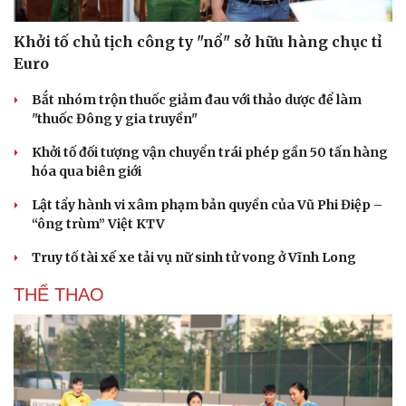
Khởi tố chủ tịch công ty "nổ" sở hữu hàng chục tỉ
Euro
Bắt nhóm trộn thuốc giảm đau với thảo dược để làm
"thuốc Đông y gia truyền"
Khởi tố đối tượng vận chuyển trái phép gần 50 tấn hàng
hóa qua biên giới
Lật tẩy hành vi xâm phạm bản quyền của Vũ Phi Điệp –
“ông trùm” Việt KTV
Truy tố tài xế xe tải vụ nữ sinh tử vong ở Vĩnh Long
THỂ THAO