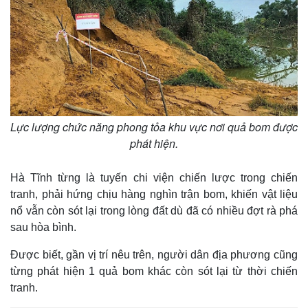
Lực lượng chức năng phong tỏa khu vực nơi quả bom được
phát hiện.
Hà Tĩnh từng là tuyến chi viện chiến lược trong chiến
tranh, phải hứng chịu hàng nghìn trận bom, khiến vật liệu
Thế giới
Multimedia
nổ vẫn còn sót lại trong lòng đất dù đã có nhiều đợt rà phá
Quan sát
Video
sau hòa bình.
Cuộc sống đó đây
Ảnh
Hồ sơ
E-Magazine
Được biết, gần vị trí nêu trên, người dân địa phương cũng
Infographic
từng phát hiện 1 quả bom khác còn sót lại từ thời chiến
tranh.