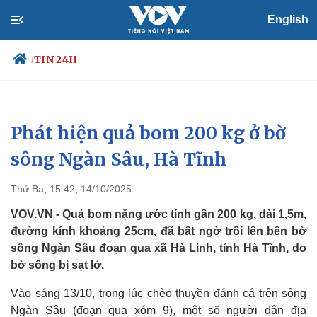
English
TIN 24H
/
Phát hiện quả bom 200 kg ở bờ
Chính trị
Xã hội
Đảng
Tin 24h
sông Ngàn Sâu, Hà Tĩnh
Tổ chức nhân sự
Dự báo thời tiết
Quốc hội
Giáo dục
Thứ Ba, 15:42, 14/10/2025
Nhận diện sự thật
Dấu ấn VOV
Việc làm
VOV.VN - Quả bom nặng ước tính gần 200 kg, dài 1,5m,
Biển đảo
đường kính khoảng 25cm, đã bất ngờ trồi lên bên bờ
sông Ngàn Sâu đoạn qua xã Hà Linh, tỉnh Hà Tĩnh, do
bờ sông bị sạt lở.
Vào sáng 13/10, trong lúc chèo thuyền đánh cá trên sông
Ngàn Sâu (đoạn qua xóm 9), một số người dân địa