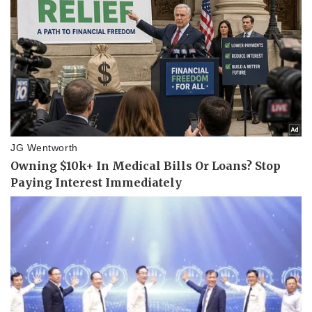
Vụ án
Vũ khí
Tin nóng
Việt Nam
Tư vấn luật
Phân tích