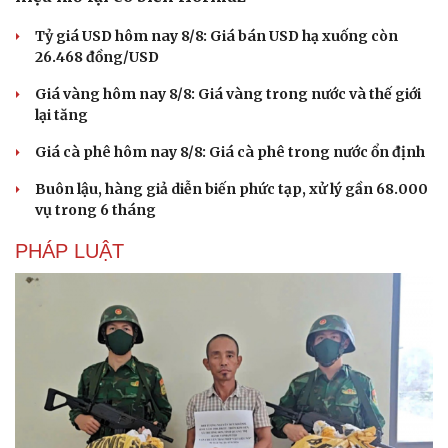
Tỷ giá USD hôm nay 8/8: Giá bán USD hạ xuống còn
26.468 đồng/USD
Giá vàng hôm nay 8/8: Giá vàng trong nước và thế giới
lại tăng
Giá cà phê hôm nay 8/8: Giá cà phê trong nước ổn định
Buôn lậu, hàng giả diễn biến phức tạp, xử lý gần 68.000
vụ trong 6 tháng
PHÁP LUẬT
Văn hóa
Giải trí
Sân khấu - Điện ảnh
Nghệ sĩ
Văn học
Thời trang
Âm nhạc
Sao Việt
Di sản