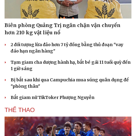
Biên phòng Quảng Trị ngăn chặn vận chuyển
hơn 210 kg vật liệu nổ
2 đối tượng lừa đảo hơn 7 tỷ đồng bằng thủ đoạn "vay
đáo hạn ngân hàng"
Tạm giam cha dượng hành hạ, bắt bé gái 11 tuổi quỳ đến
1 giờ sáng
Bị bắt sau khi qua Campuchia mua súng quân dụng để
"phòng thân"
Bắt giam nữ TikToker Phượng Nguyễn
THỂ THAO