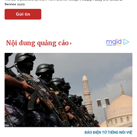
Giá cà phê
Service
apply.
Gửi tin