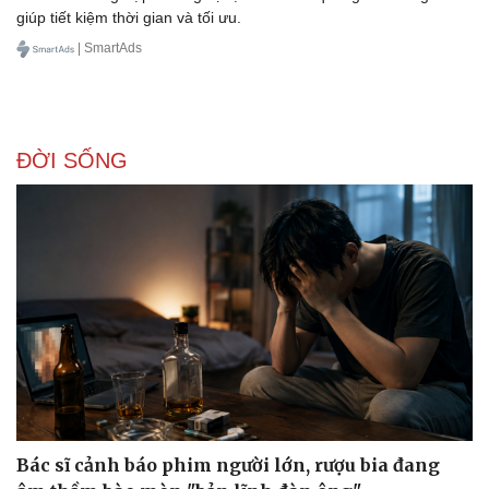
giúp tiết kiệm thời gian và tối ưu.
| SmartAds
Doanh nghiệp
Công nghệ
Thông tin doanh nghiệp
Sành điệu
Doanh nghiệp 24h
Tin Công nghệ
ĐỜI SỐNG
Doanh nhân
Trải nghiệm
Vì cộng đồng
Chuyển đổi số
Bác sĩ cảnh báo phim người lớn, rượu bia đang