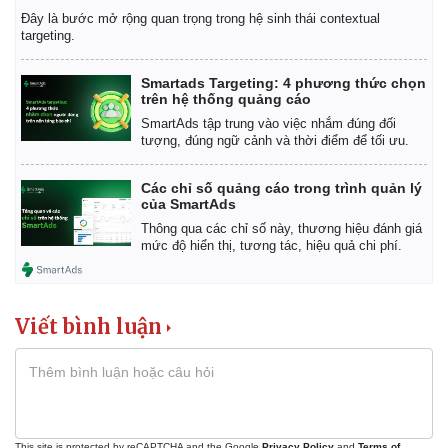
Đây là bước mở rộng quan trọng trong hệ sinh thái contextual
targeting.
Smartads Targeting: 4 phương thức chọn
trên hệ thống quảng cáo
SmartAds tập trung vào việc nhắm đúng đối
tượng, đúng ngữ cảnh và thời điểm để tối ưu.
Các chỉ số quảng cáo trong trình quản lý
của SmartAds
Thông qua các chỉ số này, thương hiệu đánh giá
mức độ hiển thị, tương tác, hiệu quả chi phí.
Viết bình luận
Kinh tế
Thị trường
Bất động sản
Giá vàng
Khởi nghiệp
Tiêu dùng
Tỷ giá
Chứng khoán
This site is protected by reCAPTCHA and the Google
Privacy Policy
and
Terms of