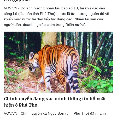
Thể thao
Ô tô - Xe máy
VOV.VN - Do ảnh hưởng hoàn lưu bão số 10, tại khu vực ven
Bóng đá
Ô tô
sông Lô (địa bàn tỉnh Phú Thọ), nước lũ từ thượng nguồn đổ về
Lịch thi đấu bóng đá
Xe máy
khiến mực nước tại đây tiếp tục dâng cao. Nhiều tài sản của
Thế giới thể thao
Tư vấn
người dân, doanh nghiệp chìm trong "biển nước".
eSports
Hậu trường
Chính quyền đang xác minh thông tin hổ xuất
hiện ở Phú Thọ
VOV.VN - Chính quyền xã Ngọc Sơn (tỉnh Phú Thọ) đã nhanh