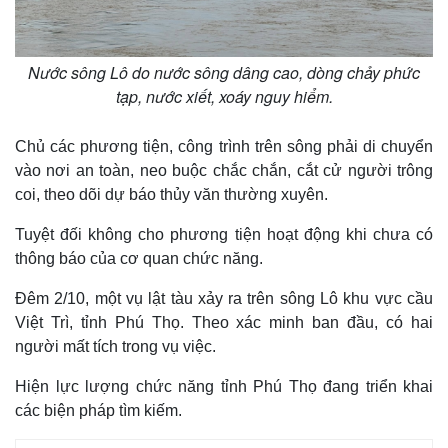
Nước sông Lô do nước sông dâng cao, dòng chảy phức
tạp, nước xiết, xoáy nguy hiểm.
Chủ các phương tiện, công trình trên sông phải di chuyển
vào nơi an toàn, neo buộc chắc chắn, cắt cử người trông
coi, theo dõi dự báo thủy văn thường xuyên.
Tuyệt đối không cho phương tiện hoạt động khi chưa có
thông báo của cơ quan chức năng.
Thế giới
Multimedia
Đêm 2/10, một vụ lật tàu xảy ra trên sông Lô khu vực cầu
Quan sát
Video
Việt Trì, tỉnh Phú Thọ. Theo xác minh ban đầu, có hai
Cuộc sống đó đây
Ảnh
người mất tích trong vụ việc.
Hồ sơ
E-Magazine
Infographic
Hiện lực lượng chức năng tỉnh Phú Thọ đang triển khai
các biện pháp tìm kiếm.