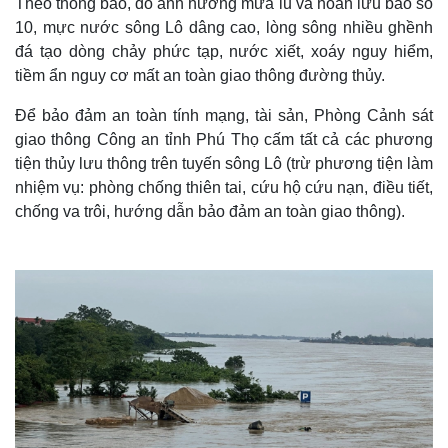
Theo thông báo, do ảnh hưởng mưa lũ và hoàn lưu bão số
10, mực nước sông Lô dâng cao, lòng sông nhiều ghềnh
đá tạo dòng chảy phức tạp, nước xiết, xoáy nguy hiểm,
tiềm ẩn nguy cơ mất an toàn giao thông đường thủy.
Để bảo đảm an toàn tính mạng, tài sản, Phòng Cảnh sát
giao thông Công an tỉnh Phú Thọ cấm tất cả các phương
tiện thủy lưu thông trên tuyến sông Lô (trừ phương tiện làm
nhiệm vụ: phòng chống thiên tai, cứu hộ cứu nạn, điều tiết,
chống va trôi, hướng dẫn bảo đảm an toàn giao thông).