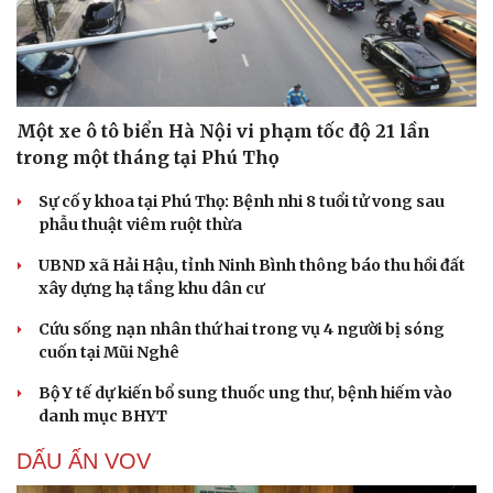
Một xe ô tô biển Hà Nội vi phạm tốc độ 21 lần
trong một tháng tại Phú Thọ
Sự cố y khoa tại Phú Thọ: Bệnh nhi 8 tuổi tử vong sau
phẫu thuật viêm ruột thừa
UBND xã Hải Hậu, tỉnh Ninh Bình thông báo thu hồi đất
xây dựng hạ tầng khu dân cư
Cứu sống nạn nhân thứ hai trong vụ 4 người bị sóng
cuốn tại Mũi Nghê
Bộ Y tế dự kiến bổ sung thuốc ung thư, bệnh hiếm vào
danh mục BHYT
DẤU ẤN VOV
Cải chính