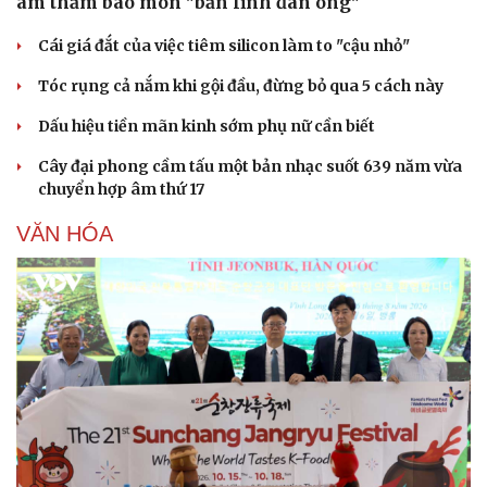
âm thầm bào mòn "bản lĩnh đàn ông"
Cái giá đắt của việc tiêm silicon làm to "cậu nhỏ"
Tóc rụng cả nắm khi gội đầu, đừng bỏ qua 5 cách này
Dấu hiệu tiền mãn kinh sớm phụ nữ cần biết
Cây đại phong cầm tấu một bản nhạc suốt 639 năm vừa
chuyển hợp âm thứ 17
VĂN HÓA