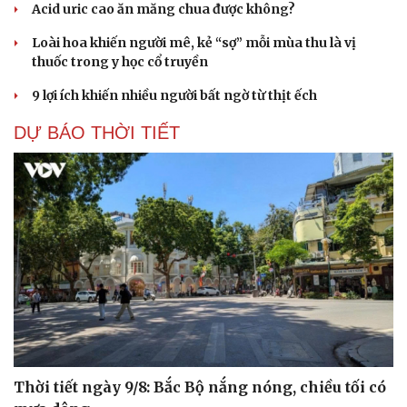
Acid uric cao ăn măng chua được không?
Loài hoa khiến người mê, kẻ “sợ” mỗi mùa thu là vị
thuốc trong y học cổ truyền
9 lợi ích khiến nhiều người bất ngờ từ thịt ếch
DỰ BÁO THỜI TIẾT
Thời tiết ngày 9/8: Bắc Bộ nắng nóng, chiều tối có