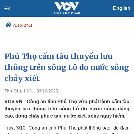
English
TIN 24H
/
Phú Thọ cấm tàu thuyền lưu
Chính trị
Xã hội
Đảng
Tin 24h
thông trên sông Lô do nước sông
Tổ chức nhân sự
Dự báo thời tiết
chảy xiết
Quốc hội
Giáo dục
Nhận diện sự thật
Dấu ấn VOV
Việc làm
Thứ Sáu, 16:31, 03/10/2025
Biển đảo
VOV.VN - Công an tỉnh Phú Thọ vừa phát lệnh cấm tàu
thuyền lưu thông trên sông Lô do nước sông dâng
cao, dòng chảy phức tạp, nước xiết, xoáy nguy hiểm.
Trưa 3/10, Công an tỉnh Phú Thọ phát thông báo, để đảm