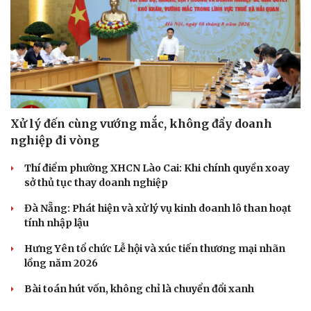
Sức khỏe
Đời sống
Xử lý đến cùng vướng mắc, không đẩy doanh
Dinh dưỡng - món ngon
Nhà đẹp
Cây thuốc
Blog
nghiệp đi vòng
Sản phụ khoa
Tình yêu - Gia đình
Thí điểm phường XHCN Lào Cai: Khi chính quyền xoay
Nhi khoa
sở thủ tục thay doanh nghiệp
Nam khoa
Làm đẹp - giảm cân
Đà Nẵng: Phát hiện và xử lý vụ kinh doanh lô than hoạt
Phòng mạch online
tính nhập lậu
Ăn sạch sống khỏe
Hưng Yên tổ chức Lễ hội và xúc tiến thương mại nhãn
lồng năm 2026
Bài toán hút vốn, không chỉ là chuyển đổi xanh