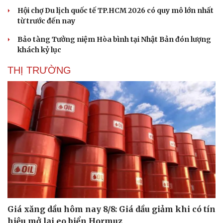
Hội chợ Du lịch quốc tế TP.HCM 2026 có quy mô lớn nhất
từ trước đến nay
Bảo tàng Tưởng niệm Hòa bình tại Nhật Bản đón lượng
khách kỷ lục
THỊ TRƯỜNG
Giá xăng dầu hôm nay 8/8: Giá dầu giảm khi có tín
hiệu mở lại eo biển Hormuz