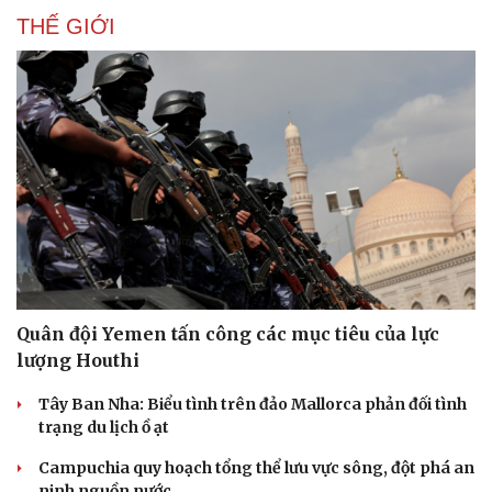
THẾ GIỚI
Quân đội Yemen tấn công các mục tiêu của lực
lượng Houthi
Du lịch
Podcast
Tây Ban Nha: Biểu tình trên đảo Mallorca phản đối tình
Tư vấn
Câu chuyện thời sự
trạng du lịch ồ ạt
Săn Tour
Đọc truyện đêm khuya
check-in
Cửa sổ tình yêu
Campuchia quy hoạch tổng thể lưu vực sông, đột phá an
Kể chuyện cho bé
ninh nguồn nước