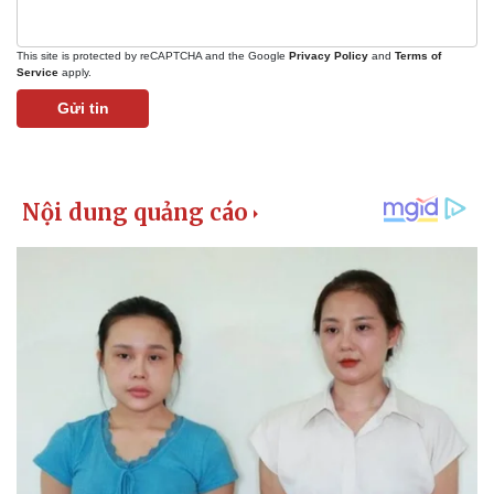
This site is protected by reCAPTCHA and the Google
Privacy Policy
and
Terms of
Service
apply.
Gửi tin
Kinh tế
Thị trường
Bất động sản
Giá vàng
Khởi nghiệp
Tiêu dùng
Tỷ giá
Chứng khoán
Giá cà phê