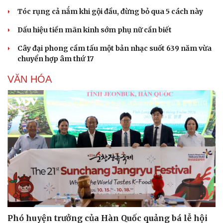
Thông tin doanh nghiệp
Sành điệu
Tóc rụng cả nắm khi gội đầu, đừng bỏ qua 5 cách này
Doanh nghiệp 24h
Tin Công nghệ
Doanh nhân
Trải nghiệm
Dấu hiệu tiền mãn kinh sớm phụ nữ cần biết
Vì cộng đồng
Chuyển đổi số
Cây đại phong cầm tấu một bản nhạc suốt 639 năm vừa
chuyển hợp âm thứ 17
VĂN HÓA
Phó huyện trưởng của Hàn Quốc quảng bá lễ hội