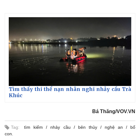
Thế giới
Multimedia
Tìm thấy thi thể nạn nhân nghi nhảy cầu Trà
Quan sát
Video
Khúc
Cuộc sống đó đây
Ảnh
Hồ sơ
E-Magazine
Infographic
Bá Thăng/VOV.VN
Tag:
tìm kiếm
nhảy cầu
bên thủy
nghệ an
bố
con.