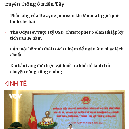
truyền thống ở miền Tây
Phản ứng của Dwayne Johnson khi Moana bị giới phê
bình chê bai
The Odyssey vượt 1 tỷ USD, Christopher Nolan tái lập kỳ
tích sau 14 năm
Cần một hệ sinh thái trách nhiệm để ngăn âm nhạc lệch
chuẩn
Khi bảo tàng đưa hiện vật bước ra khỏi tủ kính trò
chuyện cùng công chúng
KINH TẾ