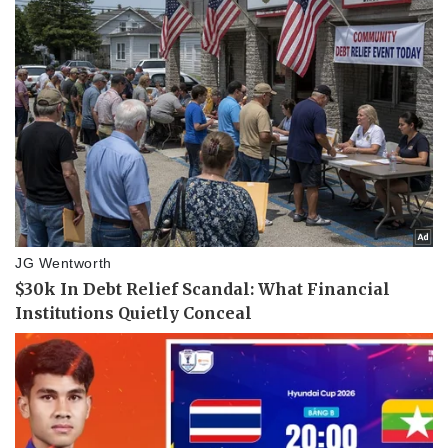
Pháp luật
Quân sự - Quốc phòng
Vụ án
Vũ khí
Tin nóng
Việt Nam
Tư vấn luật
Phân tích