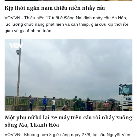
Kịp thời ngăn nam thiếu niên nhảy cầu
VOV.VN - Thiếu niên 17 tuổi ở Đồng Nai định nhảy cầu An Hảo,
lực lượng chức năng phát hiện và can thiệp, giải cứu kịp thời rồi
giao về gia đình an toàn.
Thể thao
Ô tô - Xe máy
Một phụ nữ bỏ lại xe máy trên cầu rồi nhảy xuống
Bóng đá
Ô tô
sông Mã, Thanh Hóa
Lịch thi đấu bóng đá
Xe máy
Thế giới thể thao
Tư vấn
VOV.VN - Khoảng hơn 8 giờ sáng ngày 27/8, tại cầu Nguyệt Viên