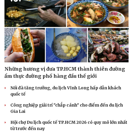
Sức khỏe
Đời sống
Dinh dưỡng - món ngon
Nhà đẹp
Cây thuốc
Blog
Sản phụ khoa
Tình yêu - Gia đình
Nhi khoa
Nam khoa
Làm đẹp - giảm cân
Phòng mạch online
Ăn sạch sống khỏe
Những hương vị đưa TP.HCM thành thiên đường
ẩm thực đường phố hàng đầu thế giới
Nối đà tăng trưởng, du lịch Vĩnh Long hấp dẫn khách
quốc tế
Công nghiệp giải trí "chắp cánh" cho điểm đến du lịch
Gia Lai
Hội chợ Du lịch quốc tế TP.HCM 2026 có quy mô lớn nhất
từ trước đến nay