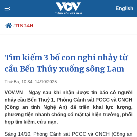
English
TIN 24H
/
Tìm kiếm 3 bố con nghi nhảy từ
Chính trị
Xã hội
Đảng
Tin 24h
cầu Bến Thủy xuống sông Lam
Tổ chức nhân sự
Dự báo thời tiết
Quốc hội
Giáo dục
Thứ Ba, 10:34, 14/10/2025
Nhận diện sự thật
Dấu ấn VOV
Việc làm
VOV.VN - Ngay sau khi nhận được tin báo có người
Biển đảo
nhảy cầu Bến Thuỷ 1, Phòng Cảnh sát PCCC và CNCH
(Công an tỉnh Nghệ An) đã triển khai lực lượng,
phương tiện nhanh chóng có mặt tại hiện trường, phối
hợp tìm kiếm, cứu nạn.
Sáng 14/10, Phòng Cảnh sát PCCC và CNCH (Công an