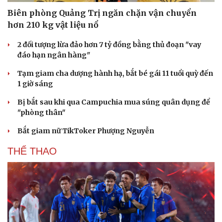
Biên phòng Quảng Trị ngăn chặn vận chuyển
hơn 210 kg vật liệu nổ
2 đối tượng lừa đảo hơn 7 tỷ đồng bằng thủ đoạn "vay
đáo hạn ngân hàng"
Văn hóa
Giải trí
Tạm giam cha dượng hành hạ, bắt bé gái 11 tuổi quỳ đến
Sân khấu - Điện ảnh
Nghệ sĩ
1 giờ sáng
Văn học
Thời trang
Âm nhạc
Sao Việt
Bị bắt sau khi qua Campuchia mua súng quân dụng để
Di sản
"phòng thân"
Bắt giam nữ TikToker Phượng Nguyễn
THỂ THAO