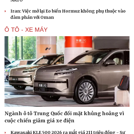
NATO
Iran: Việc mở lại Eo biển Hormuz không phụ thuộc vào
đàm phán với Oman
Ô TÔ - XE MÁY
Du lịch
Podcast
Tư vấn
Câu chuyện thời sự
Săn Tour
Đọc truyện đêm khuya
check-in
Cửa sổ tình yêu
Kể chuyện cho bé
Hạt giống tâm hồn
Ngành ô tô Trung Quốc đối mặt khủng hoảng vì
cuộc chiến giảm giá xe điện
Kawasaki KLE 500 2026 ra mắt giá 211 triệu đồng - Sự