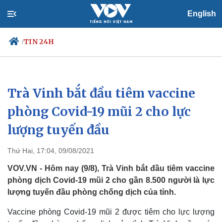
English
TIN 24H
/
Trà Vinh bắt đầu tiêm vaccine
Chính trị
Xã hội
Đảng
Tin 24h
phòng Covid-19 mũi 2 cho lực
Tổ chức nhân sự
Dự báo thời tiết
lượng tuyến đầu
Quốc hội
Giáo dục
Nhận diện sự thật
Dấu ấn VOV
Việc làm
Thứ Hai, 17:04, 09/08/2021
Biển đảo
VOV.VN - Hôm nay (9/8), Trà Vinh bắt đầu tiêm vaccine
phòng dịch Covid-19 mũi 2 cho gần 8.500 người là lực
lượng tuyến đầu phòng chống dịch của tỉnh.
Vaccine phòng Covid-19 mũi 2 được tiêm cho lực lượng