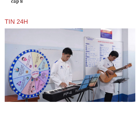
cấp 8
TIN 24H
Hỗ trợ tâm lý cho bệnh nhân ung thư và người
chăm sóc
Nâng cấp, tôn tạo Nghĩa trang liệt sĩ Việt - Lào