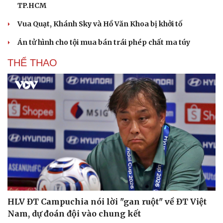
TP.HCM
Vua Quạt, Khánh Sky và Hồ Văn Khoa bị khởi tố
Án tử hình cho tội mua bán trái phép chất ma túy
THỂ THAO
Văn hóa
Giải trí
Sân khấu - Điện ảnh
Nghệ sĩ
Văn học
Thời trang
Âm nhạc
Sao Việt
Di sản
HLV ĐT Campuchia nói lời "gan ruột" về ĐT Việt
Nam, dự đoán đội vào chung kết