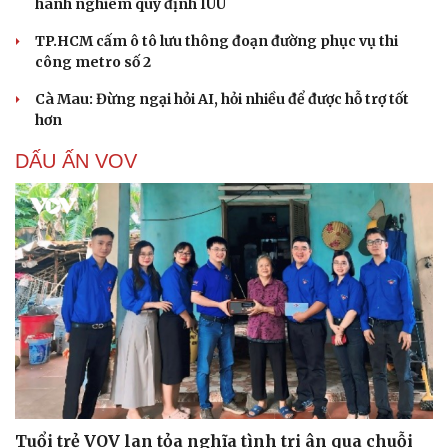
hành nghiêm quy định IUU
TP.HCM cấm ô tô lưu thông đoạn đường phục vụ thi
công metro số 2
Cà Mau: Đừng ngại hỏi AI, hỏi nhiều để được hỗ trợ tốt
hơn
DẤU ẤN VOV
Tuổi trẻ VOV lan tỏa nghĩa tình tri ân qua chuỗi