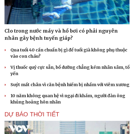
Clo trong nước máy và hồ bơi có phải nguyên
nhân gây bệnh tuyến giáp?
Qua tuổi 40 cần chuẩn bị gì để tuổi già không phụ thuộc
vào con cháu?
Vị thuốc quý cực sẵn, bổ dưỡng chẳng kém nhân sâm, tổ
yến
Suýt mất chân vì căn bệnh hiếm bị nhầm với viêm xương
10 năm không quan hệ vì ngại đi khám, người đàn ông
khủng hoảng hôn nhân
DỰ BÁO THỜI TIẾT