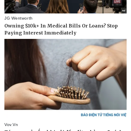
Pháp luật
Quân sự - Quốc phòng
Vụ án
Vũ khí
Tin nóng
Việt Nam