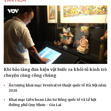
VĂN HÓA
Doanh nghiệp
Công nghệ
Thông tin doanh nghiệp
Sành điệu
Doanh nghiệp 24h
Tin Công nghệ
Doanh nhân
Trải nghiệm
Vì cộng đồng
Chuyển đổi số
Khi bảo tàng đưa hiện vật bước ra khỏi tủ kính trò
chuyện cùng công chúng
Ấn tượng khai mạc Festival võ thuật quốc tế Hà Nội năm
2026
Khai mạc Liên hoan Lân Sư Rồng quốc tế và Lễ hội
đường phố Quy Nhơn - Gia Lai