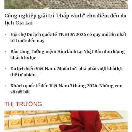
Công nghiệp giải trí "chắp cánh" cho điểm đến du
lịch Gia Lai
Sức khỏe
Đời sống
Dinh dưỡng - món ngon
Nhà đẹp
Hội chợ Du lịch quốc tế TP.HCM 2026 có quy mô lớn nhất
Cây thuốc
Blog
từ trước đến nay
Sản phụ khoa
Tình yêu - Gia đình
Nhi khoa
Bảo tàng Tưởng niệm Hòa bình tại Nhật Bản đón lượng
Nam khoa
khách kỷ lục
Làm đẹp - giảm cân
Du lịch biển Việt Nam: Muốn bứt phá phải vượt khỏi lợi
Phòng mạch online
thế tự nhiên
Ăn sạch sống khỏe
Khách quốc tế đến Việt Nam 7 tháng 2026: Những con
số nổi bật
THỊ TRƯỜNG