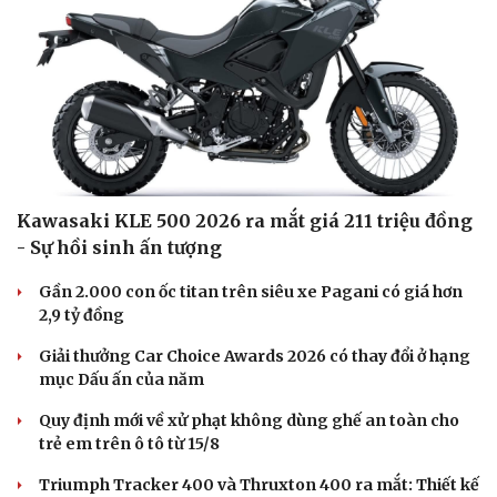
Kawasaki KLE 500 2026 ra mắt giá 211 triệu đồng
- Sự hồi sinh ấn tượng
Du lịch
Podcast
Gần 2.000 con ốc titan trên siêu xe Pagani có giá hơn
Tư vấn
Câu chuyện thời sự
2,9 tỷ đồng
Săn Tour
Đọc truyện đêm khuya
Giải thưởng Car Choice Awards 2026 có thay đổi ở hạng
check-in
Cửa sổ tình yêu
mục Dấu ấn của năm
Kể chuyện cho bé
Hạt giống tâm hồn
Quy định mới về xử phạt không dùng ghế an toàn cho
trẻ em trên ô tô từ 15/8
Triumph Tracker 400 và Thruxton 400 ra mắt: Thiết kế