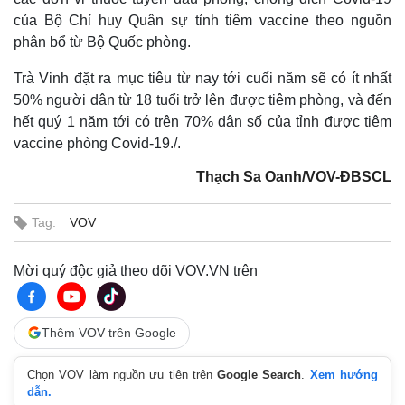
của Bộ Chỉ huy Quân sự tỉnh tiêm vaccine theo nguồn
phân bổ từ Bộ Quốc phòng.
Trà Vinh đặt ra mục tiêu từ nay tới cuối năm sẽ có ít nhất
50% người dân từ 18 tuổi trở lên được tiêm phòng, và đến
hết quý 1 năm tới có trên 70% dân số của tỉnh được tiêm
vaccine phòng Covid-19./.
Thạch Sa Oanh/VOV-ĐBSCL
Tag:
VOV
Thế giới
Multimedia
Mời quý độc giả theo dõi VOV.VN trên
Quan sát
Video
Cuộc sống đó đây
Ảnh
Hồ sơ
E-Magazine
Infographic
Thêm VOV trên Google
Chọn VOV làm nguồn ưu tiên trên
Google Search
.
Xem hướng
dẫn.