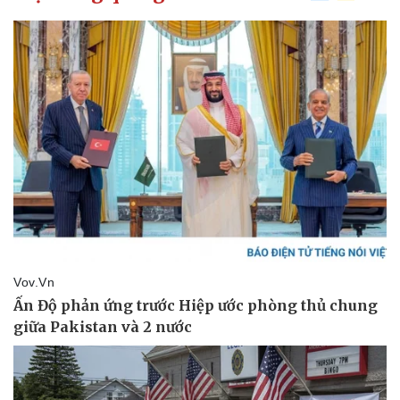
Kinh tế
Thị trường
Bất động sản
Giá vàng
Khởi nghiệp
Tiêu dùng
Tỷ giá
Chứng khoán
Giá cà phê