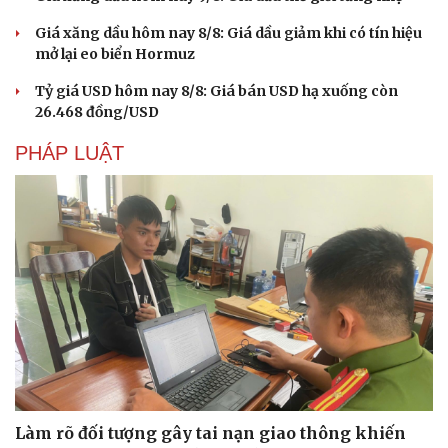
Giá xăng dầu hôm nay 8/8: Giá dầu giảm khi có tín hiệu
mở lại eo biển Hormuz
Tỷ giá USD hôm nay 8/8: Giá bán USD hạ xuống còn
26.468 đồng/USD
PHÁP LUẬT
Văn hóa
Giải trí
Sân khấu - Điện ảnh
Nghệ sĩ
Văn học
Thời trang
Âm nhạc
Sao Việt
Di sản
Làm rõ đối tượng gây tai nạn giao thông khiến