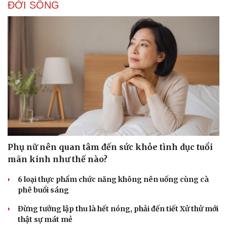
ĐỜI SỐNG
Doanh nghiệp
Công nghệ
Thông tin doanh nghiệp
Sành điệu
Doanh nghiệp 24h
Tin Công nghệ
Doanh nhân
Trải nghiệm
Vì cộng đồng
Chuyển đổi số
Phụ nữ nên quan tâm đến sức khỏe tình dục tuổi
mãn kinh như thế nào?
6 loại thực phẩm chức năng không nên uống cùng cà
phê buổi sáng
Đừng tưởng lập thu là hết nóng, phải đến tiết Xử thử mới
thật sự mát mẻ