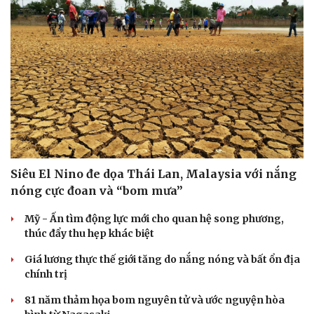
Siêu El Nino đe dọa Thái Lan, Malaysia với nắng
nóng cực đoan và “bom mưa”
Mỹ - Ấn tìm động lực mới cho quan hệ song phương,
thúc đẩy thu hẹp khác biệt
Du lịch
Podcast
Giá lương thực thế giới tăng do nắng nóng và bất ổn địa
Tư vấn
Câu chuyện thời sự
chính trị
Săn Tour
Đọc truyện đêm khuya
check-in
Cửa sổ tình yêu
81 năm thảm họa bom nguyên tử và ước nguyện hòa
Kể chuyện cho bé