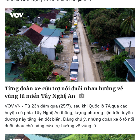
Thể thao
Ô tô - Xe máy
Bóng đá
Ô tô
Lịch thi đấu bóng đá
Xe máy
Thế giới thể thao
Tư vấn
eSports
Hậu trường
Từng đoàn xe cứu trợ nối đuôi nhau hướng về
vùng lũ miền Tây Nghệ An
VOV.VN - Từ 23h đêm qua (25/7), sau khi Quốc lộ 7A qua các
huyện cũ phía Tây Nghệ An thông, lượng phương tiện trên tuyến
đường này tăng lên đột biến. Đáng chú ý, những đoàn xe ô tô nối
đuôi nhau chở hàng cứu trợ hướng về vùng lũ.