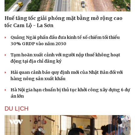
Huế tăng tốc giải phóng mặt bằng mở rộng cao
tốc Cam Lộ - La Sơn
Quảng Ngãi phấn đấu đưa kinh tế số chiếm tối thiểu
30% GRDP vào năm 2030
Sức khỏe
Đời sống
Dinh dưỡng - món ngon
Nhà đẹp
Tạm hoãn xuất cảnh với người nộp thuế không hoạt
Cây thuốc
Blog
động tại địa chỉ đăng ký
Sản phụ khoa
Tình yêu - Gia đình
Hải quan cảnh báo quy định mới của Nhật Bản đối với
Nhi khoa
hàng nông sản xuất khẩu
Nam khoa
Làm đẹp - giảm cân
Hà Nội gia hạn chuẩn bị thủ tục khởi công xây dựng 6 dự
Phòng mạch online
án lớn
Ăn sạch sống khỏe
DU LỊCH