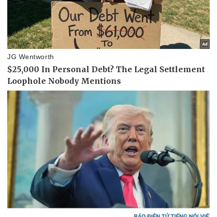
Vụ án
Vũ khí
Tin nóng
Việt Nam
Tư vấn luật
Phân tích