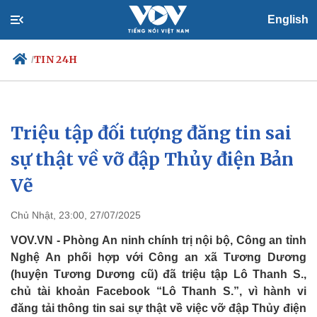
English
TIN 24H
/
Triệu tập đối tượng đăng tin sai
Chính trị
Xã hội
Đảng
Tin 24h
sự thật về vỡ đập Thủy điện Bản
Tổ chức nhân sự
Dự báo thời tiết
Vẽ
Quốc hội
Giáo dục
Nhận diện sự thật
Dấu ấn VOV
Việc làm
Chủ Nhật, 23:00, 27/07/2025
Biển đảo
VOV.VN - Phòng An ninh chính trị nội bộ, Công an tỉnh
Nghệ An phối hợp với Công an xã Tương Dương
(huyện Tương Dương cũ) đã triệu tập Lô Thanh S.,
chủ tài khoản Facebook “Lô Thanh S.”, vì hành vi
đăng tải thông tin sai sự thật về việc vỡ đập Thủy điện