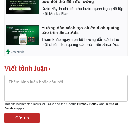
cứu đối thủ đến đo lường
Dưới đây là chi tiết các bước quan trọng để lập
một Media Plan.
Hướng dẫn cách tạo chiến dịch quảng
cáo trên SmartAds
Tham khảo ngay trọn bộ hướng dẫn cách tạo
một chiến dịch quảng cáo mới trên SmartAds.
Viết bình luận
Kinh tế
Thị trường
This site is protected by reCAPTCHA and the Google
Privacy Policy
and
Terms of
Service
apply.
Bất động sản
Giá vàng
Khởi nghiệp
Tiêu dùng
Gửi tin
Tỷ giá
Chứng khoán