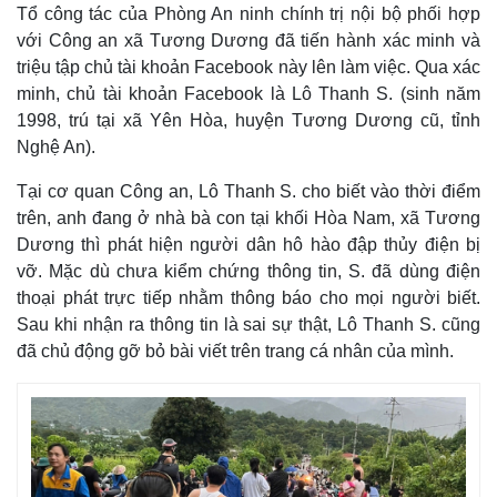
Tổ công tác của Phòng An ninh chính trị nội bộ phối hợp
với Công an xã Tương Dương đã tiến hành xác minh và
triệu tập chủ tài khoản Facebook này lên làm việc. Qua xác
minh, chủ tài khoản Facebook là Lô Thanh S. (sinh năm
1998, trú tại xã Yên Hòa, huyện Tương Dương cũ, tỉnh
Nghệ An).
Tại cơ quan Công an, Lô Thanh S. cho biết vào thời điểm
trên, anh đang ở nhà bà con tại khối Hòa Nam, xã Tương
Dương thì phát hiện người dân hô hào đập thủy điện bị
vỡ. Mặc dù chưa kiểm chứng thông tin, S. đã dùng điện
thoại phát trực tiếp nhằm thông báo cho mọi người biết.
Thế giới
Multimedia
Sau khi nhận ra thông tin là sai sự thật, Lô Thanh S. cũng
Quan sát
Video
đã chủ động gỡ bỏ bài viết trên trang cá nhân của mình.
Cuộc sống đó đây
Ảnh
Hồ sơ
E-Magazine
Infographic