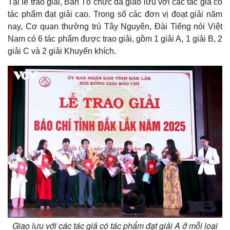
Tại lễ trao giải, Ban Tổ chức đã giao lưu với các tác giả có
tác phẩm đạt giải cao. Trong số các đơn vị đoạt giải năm
Thế giới
Multimedia
nay, Cơ quan thường trú Tây Nguyên, Đài Tiếng nói Việt
Quan sát
Video
Nam có 6 tác phẩm được trao giải, gồm 1 giải A, 1 giải B, 2
Cuộc sống đó đây
Ảnh
giải C và 2 giải Khuyến khích.
Hồ sơ
E-Magazine
Infographic
Giao lưu với các tác giả có tác phẩm đạt giải A ở mỗi loại