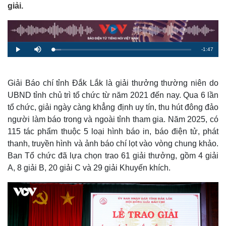
giải.
R
-
1:47
L
P
M
o
l
u
a
a
t
e
d
y
e
e
d
m
:
Giải Báo chí tỉnh Đắk Lắk là giải thưởng thường niên do
5
.
UBND tỉnh chủ trì tổ chức từ năm 2021 đến nay. Qua 6 lần
a
7
0
tổ chức, giải ngày càng khẳng định uy tín, thu hút đông đảo
%
i
người làm báo trong và ngoài tỉnh tham gia. Năm 2025, có
n
115 tác phẩm thuộc 5 loại hình báo in, báo điện tử, phát
i
thanh, truyền hình và ảnh báo chí lọt vào vòng chung khảo.
Ban Tổ chức đã lựa chọn trao 61 giải thưởng, gồm 4 giải
n
A, 8 giải B, 20 giải C và 29 giải Khuyến khích.
g
T
i
m