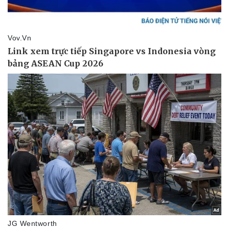
Thể thao
Ô tô - Xe máy
Bóng đá
Ô tô
Lịch thi đấu bóng đá
Xe máy
Thế giới thể thao
Tư vấn
eSports