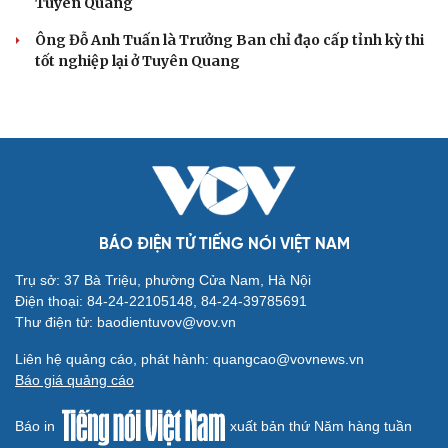
Tuyên Quang
Ông Đỗ Anh Tuấn là Trưởng Ban chỉ đạo cấp tỉnh kỳ thi
tốt nghiệp lại ở Tuyên Quang
BÁO ĐIỆN TỬ TIẾNG NÓI VIỆT NAM
Trụ sở: 37 Bà Triệu, phường Cửa Nam, Hà Nội
Điện thoại: 84-24-22105148, 84-24-39785691
Thư điện tử: baodientuvov@vov.vn
Liên hệ quảng cáo, phát hành: quangcao@vovnews.vn
Báo giá quảng cáo
Báo in
xuất bản thứ Năm hàng tuần