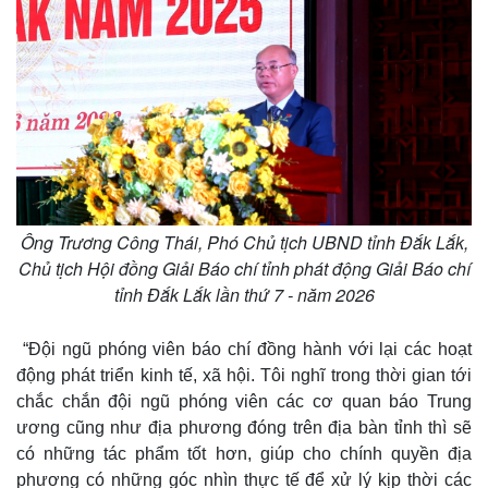
Ông Trương Công Thái, Phó Chủ tịch UBND tỉnh Đắk Lắk,
Chủ tịch Hội đồng Giải Báo chí tỉnh phát động Giải Báo chí
tỉnh Đắk Lắk lần thứ 7 - năm 2026
Kinh tế
Thị trường
Bất động sản
Giá vàng
“Đội ngũ phóng viên báo chí đồng hành với lại các hoạt
Khởi nghiệp
Tiêu dùng
động phát triển kinh tế, xã hội. Tôi nghĩ trong thời gian tới
Tỷ giá
chắc chắn đội ngũ phóng viên các cơ quan báo Trung
Chứng khoán
ương cũng như địa phương đóng trên địa bàn tỉnh thì sẽ
Giá cà phê
có những tác phẩm tốt hơn, giúp cho chính quyền địa
phương có những góc nhìn thực tế để xử lý kịp thời các