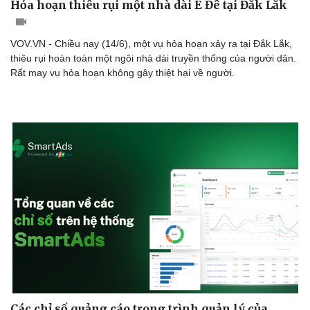
Hỏa hoạn thiêu rụi một nhà dài Ê Đê tại Đắk Lắk
Cây thuốc
Blog
Sản phụ khoa
Tình yêu - Gia đình
Nhi khoa
VOV.VN - Chiều nay (14/6), một vụ hỏa hoạn xảy ra tại Đắk Lắk,
Nam khoa
thiêu rụi hoàn toàn một ngôi nhà dài truyền thống của người dân.
Làm đẹp - giảm cân
Rất may vụ hỏa hoạn không gây thiệt hại về người.
Phòng mạch online
Ăn sạch sống khỏe
Các chỉ số quảng cáo trong trình quản lý của