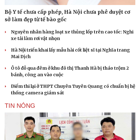
Bộ Y tế chưa cấp phép, Hà Nội chưa phê duyệt cơ
sở làm đẹp từ tế bào gốc
Nguyên nhân hàng loạt xe thủng lốp trên cao tốc: Nghi
xe tải làm rơi vật nhọn
Hà Nội triển khai lấy mẫu hài cốt liệt sĩ tại Nghĩa trang
Mai Dịch
Ô tô đỗ qua đêm ở khu đô thị Thanh Hà bị tháo trộm 2
bánh, công an vào cuộc
Điểm thi lại ở THPT Chuyên Tuyên Quang có chuẩn bị hệ
thống camera giám sát
Văn hóa
Giải trí
Sân khấu - Điện ảnh
Nghệ sĩ
TIN NÓNG
Văn học
Thời trang
Âm nhạc
Sao Việt
Di sản