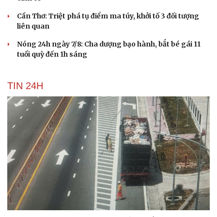
Cần Thơ: Triệt phá tụ điểm ma túy, khởi tố 3 đối tượng
liên quan
Nóng 24h ngày 7/8: Cha dượng bạo hành, bắt bé gái 11
tuổi quỳ đến 1h sáng
Du lịch
Podcast
Tư vấn
Câu chuyện thời sự
Săn Tour
Đọc truyện đêm khuya
TIN 24H
check-in
Cửa sổ tình yêu
Kể chuyện cho bé
Hạt giống tâm hồn