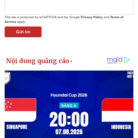
This site is protected by reCAPTCHA and the Google
Privacy Policy
and
Terms of
Service
apply.
Gửi tin