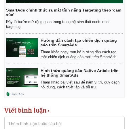
SmartAds chính thức ra mắt tính năng Targeting theo 'cảm
xúc'
Đây là bước mở rộng quan trọng trong hệ sinh thái contextual
targeting.
Pháp luật
Quân sự - Quốc phòng
Vụ án
Vũ khí
Hướng dẫn cách tạo chiến dịch quảng
cáo trên SmartAds
Tin nóng
Việt Nam
Tư vấn luật
Phân tích
Tham khảo ngay trọn bộ hướng dẫn cách tạo
một chiến dịch quảng cáo mới trên SmartAds.
Hình thức quảng cáo Native Article trên
hệ thống SmartAds
Tham khảo bài viết sau để nắm vị trí, quy cách
nội dung, cách thiết lập và tối ưu.
Viết bình luận