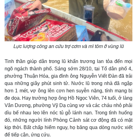
Lực lượng công an cứu trợ cơm và mì tôm ở vùng lũ
Tinh thần giúp dân trong lũ khẩn trương lan tỏa đến mọi
ngõ ngách thành phố. Sáng sớm 28/10, tại Tổ dân phố 4,
phường Thuận Hóa, gia đình ông Nguyễn Viết Đàn đã trải
qua những giây phút sinh tử. Nước lũ trong nhà đã ngập
hơn 1 mét, vợ ông lên cơn hen suyễn nặng, tính mạng bị
đe dọa. Hay trường hợp ông Hồ Ngọc Viên, 74 tuổi, ở làng
Vân Dương, phường Vỹ Dạ cùng vợ và các cháu nhỏ phải
dìu bế nhau leo lên nóc tủ gỗ lánh nạn. Trong tình huống
đó, những người lính Phòng Cảnh sát cơ động đã có mặt
kịp thời. Bất chấp hiểm nguy, họ băng qua dòng nước xiết
để tiếp cận, ứng cứu.