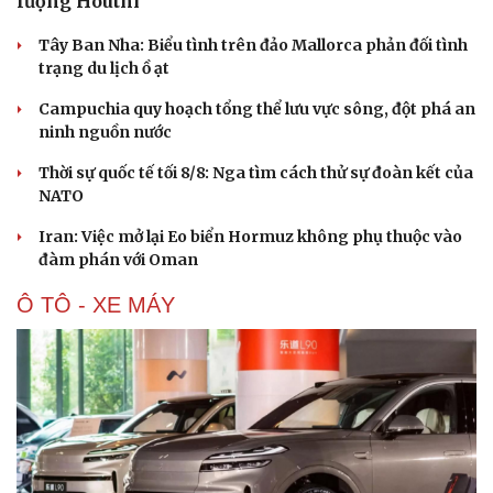
lượng Houthi
Tây Ban Nha: Biểu tình trên đảo Mallorca phản đối tình
trạng du lịch ồ ạt
Campuchia quy hoạch tổng thể lưu vực sông, đột phá an
ninh nguồn nước
Thời sự quốc tế tối 8/8: Nga tìm cách thử sự đoàn kết của
NATO
Iran: Việc mở lại Eo biển Hormuz không phụ thuộc vào
đàm phán với Oman
Ô TÔ - XE MÁY