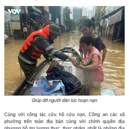
Thế giới
Mul
Quan sát
Vid
Cuộc sống đó đây
Ản
Giúp đỡ người dân lúc hoạn nạn
Hồ sơ
E-
Inf
Cùng với công tác cứu hộ cứu nạn, Công an các xã
phường trên toàn địa bàn cùng với chính quyền địa
phương hỗ trợ lương thực, thực phẩm, nhất là những địa