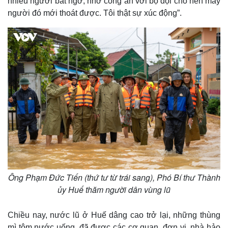
nhiều người bất ngờ, nhờ công an với bộ đội cho nên mấy
người đó mới thoát được. Tôi thật sự xúc động”.
Ông Phạm Đức Tiến (thứ tư từ trái sang), Phó Bí thư Thành
ủy Huế thăm người dân vùng lũ
Chiều nay, nước lũ ở Huế dâng cao trở lại, những thùng
mì tôm nước uống, đã được các cơ quan, đơn vị, nhà hảo