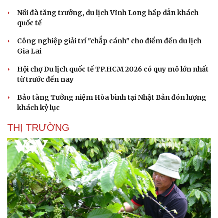
Hạt
Nối đà tăng trưởng, du lịch Vĩnh Long hấp dẫn khách
quốc tế
Công nghiệp giải trí "chắp cánh" cho điểm đến du lịch
Gia Lai
Hội chợ Du lịch quốc tế TP.HCM 2026 có quy mô lớn nhất
từ trước đến nay
Bảo tàng Tưởng niệm Hòa bình tại Nhật Bản đón lượng
khách kỷ lục
THỊ TRƯỜNG