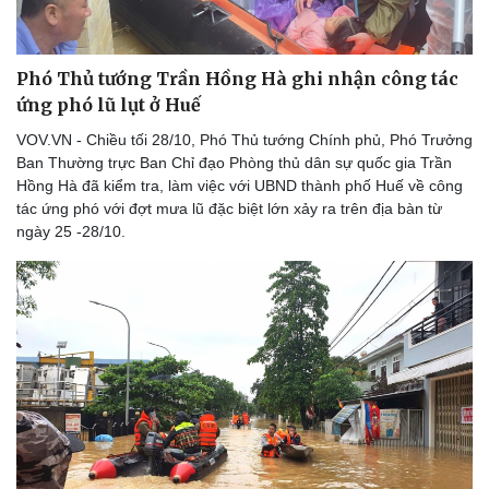
Phó Thủ tướng Trần Hồng Hà ghi nhận công tác
ứng phó lũ lụt ở Huế
VOV.VN - Chiều tối 28/10, Phó Thủ tướng Chính phủ, Phó Trưởng
Ban Thường trực Ban Chỉ đạo Phòng thủ dân sự quốc gia Trần
Sức khỏe
Đời
Hồng Hà đã kiểm tra, làm việc với UBND thành phố Huế về công
Dinh dưỡng - món ngon
Nh
tác ứng phó với đợt mưa lũ đặc biệt lớn xảy ra trên địa bàn từ
Cây thuốc
Blo
ngày 25 -28/10.
Sản phụ khoa
Tìn
Nhi khoa
Nam khoa
Làm đẹp - giảm cân
Phòng mạch online
Ăn sạch sống khỏe