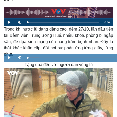
R
-
3:57
L
P
M
o
l
u
a
Trong khi nước lũ đang dâng cao, đêm 27/10, lần đầu tiên
a
t
e
d
y
e
e
tại Bệnh viện Trung ương Huế, nhiều khoa, phòng bị ngập
d
m
:
sâu, đe dọa sinh mạng của hàng trăm bệnh nhân. Đây là
2
.
a
2
thời khắc khẩn cấp, đòi hỏi sự phản ứng từng giây, từng
9
%
phút.
i
L
P
M
o
n
l
u
a
Tặng quà đến với người dân vùng lũ
a
t
d
y
e
e
i
d
:
7
n
.
8
2
g
%
T
i
m
e