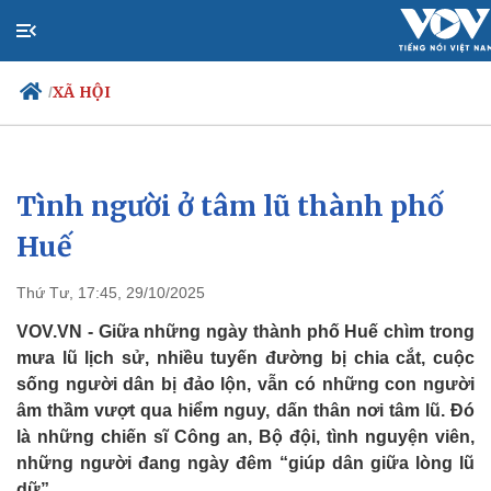
XÃ HỘI
/
Tình người ở tâm lũ thành phố
Chính trị
Xã 
Đảng
Tin
Huế
Tổ chức nhân sự
Dự 
Quốc hội
Giá
Thứ Tư, 17:45, 29/10/2025
Nhận diện sự thật
Dấ
Việ
VOV.VN - Giữa những ngày thành phố Huế chìm trong
Biể
mưa lũ lịch sử, nhiều tuyến đường bị chia cắt, cuộc
sống người dân bị đảo lộn, vẫn có những con người
âm thầm vượt qua hiểm nguy, dấn thân nơi tâm lũ. Đó
là những chiến sĩ Công an, Bộ đội, tình nguyện viên,
những người đang ngày đêm “giúp dân giữa lòng lũ
dữ”.