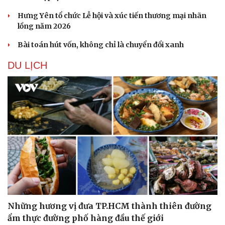
Hưng Yên tổ chức Lễ hội và xúc tiến thương mại nhãn
lồng năm 2026
Bài toán hút vốn, không chỉ là chuyển đổi xanh
DU LỊCH
Du lịch
Pod
Tư vấn
Câu
Săn Tour
Đọc
Những hương vị đưa TP.HCM thành thiên đường
check-in
Cửa
ẩm thực đường phố hàng đầu thế giới
Kể 