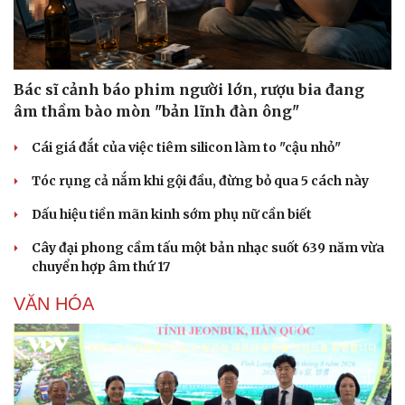
Bác sĩ cảnh báo phim người lớn, rượu bia đang
âm thầm bào mòn "bản lĩnh đàn ông"
Cái giá đắt của việc tiêm silicon làm to "cậu nhỏ"
Tóc rụng cả nắm khi gội đầu, đừng bỏ qua 5 cách này
Dấu hiệu tiền mãn kinh sớm phụ nữ cần biết
Cây đại phong cầm tấu một bản nhạc suốt 639 năm vừa
chuyển hợp âm thứ 17
Văn hóa
Giải 
Sân khấu - Điện ảnh
Ngh
VĂN HÓA
Văn học
Thờ
Âm nhạc
Sao
Di sản