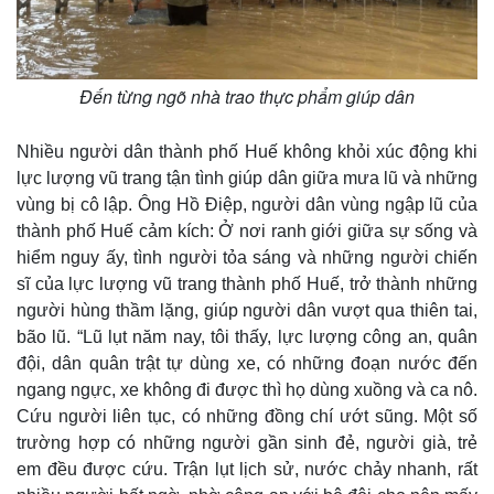
Giá
Đến từng ngõ nhà trao thực phẩm giúp dân
Nhiều người dân thành phố Huế không khỏi xúc động khi
lực lượng vũ trang tận tình giúp dân giữa mưa lũ và những
vùng bị cô lập. Ông Hồ Điệp, người dân vùng ngập lũ của
thành phố Huế cảm kích: Ở nơi ranh giới giữa sự sống và
hiểm nguy ấy, tình người tỏa sáng và những người chiến
sĩ của lực lượng vũ trang thành phố Huế, trở thành những
người hùng thầm lặng, giúp người dân vượt qua thiên tai,
bão lũ. “Lũ lụt năm nay, tôi thấy, lực lượng công an, quân
đội, dân quân trật tự dùng xe, có những đoạn nước đến
ngang ngực, xe không đi được thì họ dùng xuồng và ca nô.
Cứu người liên tục, có những đồng chí ướt sũng. Một số
trường hợp có những người gần sinh đẻ, người già, trẻ
em đều được cứu. Trận lụt lịch sử, nước chảy nhanh, rất