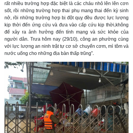
rất nhiều trường hợp đặc biệt là các cháu nhỏ lên lên cơn
sốt, rồi những trường hợp thai phụ mang thai đến kỳ sinh
nở, rồi những trường hợp bị đột quỵ đều được lực lượng
kịp thời đến ứng cứu và đưa vào cấp cứu kịp thời,không
để xảy ra ảnh hưởng đến tính mạng và sức khỏe của
người dân. Trưa hôm nay (29/10), công an phường cùng
với lực lượng an ninh trật tự cơ sở chuyển cơm, mì tôm và
nước uống cho những địa bàn thấp trũng”.
Kinh tế
Thị
Bất động sản
Giá
Khởi nghiệp
Tiê
Tỷ 
Ch