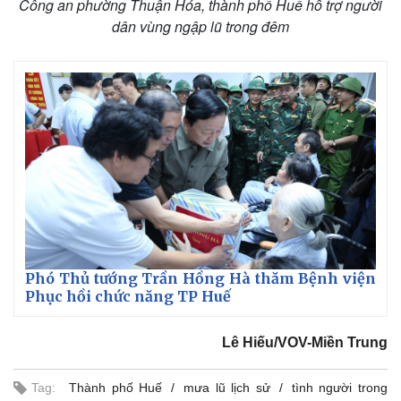
Công an phường Thuận Hóa, thành phố Huế hỗ trợ người
Vụ án
Vũ 
dân vùng ngập lũ trong đêm
Tin nóng
Việ
Tư vấn luật
Phâ
Phó Thủ tướng Trần Hồng Hà thăm Bệnh viện
Phục hồi chức năng TP Huế
Lê Hiếu/VOV-Miền Trung
Tag:
Thành phố Huế
mưa lũ lịch sử
tình người trong