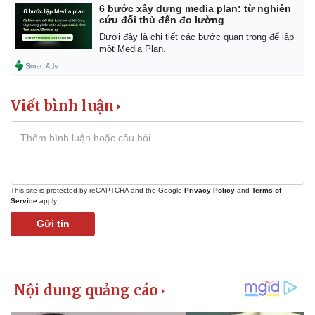
6 bước xây dựng media plan: từ nghiên
cứu đối thủ đến đo lường
Dưới đây là chi tiết các bước quan trọng để lập
một Media Plan.
Viết bình luận
This site is protected by reCAPTCHA and the Google
Privacy Policy
and
Terms of
Service
apply.
Gửi tin