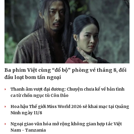
Ba phim Việt cùng “đổ bộ” phòng vé tháng 8, đối
đầu loạt bom tấn ngoại
Thanh âm vượt đại dương: Chuyện chưa kể về bản tình
ca từ chốn ngục tù Côn Đảo
Du lịch
Podcast
Hoa hậu Thế giới Miss World 2026 sẽ khai mạc tại Quảng
Ninh ngày 11/8
Tư vấn
Câu chuyện thời sự
Săn Tour
Đọc truyện đêm khuya
Ngoại giao văn hóa mở rộng không gian hợp tác Việt
check-in
Cửa sổ tình yêu
Nam - Tanzania
Kể chuyện cho bé