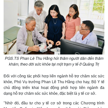
PGS.TS Phan Lê Thu Hằng hỏi thăm người dân đến thăm
khám, theo dõi sức khỏe tại một trạm y tế ở Quảng Trị
Đối với công tác phối hợp liên ngành hỗ trợ chăm sóc sức
khỏe, Phó Vụ trưởng Phan Lê Thu Hằng cho hay, Bộ Y tế
Kinh tế
Thị trường
chủ động triển khai hoạt động phối hợp liên ngành đa
Bất động sản
Giá vàng
dạng hỗ trợ chăm sóc sức khỏe, đặc biệt là y tế cơ sở.
Khởi nghiệp
Tiêu dùng
Tỷ giá
"Nhờ đó, đầu tư cho y tế cơ sở trong các Chương trình
Chứng khoán