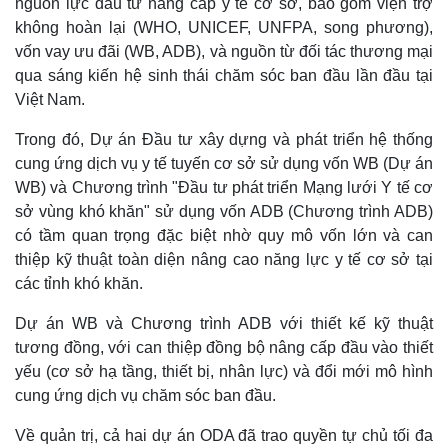
nguồn lực đầu tư nâng cấp y tế cơ sở, bao gồm viện trợ
không hoàn lại (WHO, UNICEF, UNFPA, song phương),
vốn vay ưu đãi (WB, ADB), và nguồn từ đối tác thương mại
qua sáng kiến hệ sinh thái chăm sóc ban đầu lần đầu tại
Việt Nam.
Trong đó, Dự án Đầu tư xây dựng và phát triển hệ thống
cung ứng dịch vụ y tế tuyến cơ sở sử dụng vốn WB (Dự án
WB) và Chương trình "Đầu tư phát triển Mạng lưới Y tế cơ
sở vùng khó khăn" sử dụng vốn ADB (Chương trình ADB)
có tầm quan trọng đặc biệt nhờ quy mô vốn lớn và can
thiệp kỹ thuật toàn diện nâng cao năng lực y tế cơ sở tại
các tỉnh khó khăn.
Dự án WB và Chương trình ADB với thiết kế kỹ thuật
tương đồng, với can thiệp đồng bộ nâng cấp đầu vào thiết
yếu (cơ sở hạ tầng, thiết bị, nhân lực) và đổi mới mô hình
cung ứng dịch vụ chăm sóc ban đầu.
Về quản trị, cả hai dự án ODA đã trao quyền tự chủ tối đa