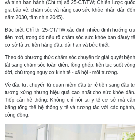
và trình ban hành (Chỉ thị số 25-CT/TW; Chiến lược quốc
gia bảo vệ, chăm sóc và nâng cao sức khỏe nhân dân đến
năm 2030, tầm nhìn 2045).
Đặc biệt, Chỉ thị 25-CT/TW xác định nhiều định hướng ưu
tiên mới, trong đó nêu rõ chăm sóc sức khỏe ban đầu/y tế
cơ sở là ưu tiên hàng đầu, dài hạn và bức thiết.
Theo đó phương thức chăm sóc chuyển từ giải quyết bệnh
tật sang chăm sóc toàn diện, lồng ghép, liên tục suốt vòng
đời, chú trọng nguy cơ kinh tế - xã hội - môi trường.
Về đầu tư, chuyển từ quan niệm đầu tư rẻ tiền sang đầu tư
tương xứng nhưng hiệu quả cao nhất cho sức khỏe dân.
Tiếp cận hệ thống: Không chỉ nội tại y tế cơ sở mà cân
bằng tổng thể hệ thống y tế và tương tác với các ngành,
cộng đồng.