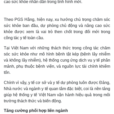
cao sức khỏe nhân dân trong tình hình mới.
Theo PGS Hằng, hiện nay, xu hướng chú trọng chăm sóc
sức khỏe ban đầu, dự phòng chủ động và nâng cao sức
khỏe được xem là vai trò then chốt trong đổi mới trong
công tác y tế toàn cầu.
Tại Việt Nam với những thách thức trong công tác chăm
sóc sức khỏe như mô hình bệnh tật kép (bệnh lây nhiễm
và không lây nhiễm), hệ thống cung ứng dịch vụ y tế phân
mảnh, phụ thuộc bệnh viện, và nguồn lực tài chính khiêm
tốn.
Thế giới
Multimedia
Quan sát
Video
Chính vì vậy, y tế cơ sở và y tế dự phòng luôn được Đảng,
Cuộc sống đó đây
Ảnh
Nhà nước và ngành y tế quan tâm đặc biệt, coi là nền tảng
Hồ sơ
E-Magazine
giúp hệ thống y tế Việt Nam vận hành hiệu quả trong môi
Infographic
trường thách thức và biến động.
Tăng cường phối hợp liên ngành