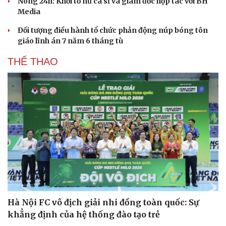
Nóng 24h: Khởi tố nữ ca sĩ và giám đốc hợp tác với BH
Media
Đối tượng điều hành tổ chức phản động núp bóng tôn
giáo lĩnh án 7 năm 6 tháng tù
THỂ THAO
Hà Nội FC vô địch giải nhi đồng toàn quốc: Sự
khẳng định của hệ thống đào tạo trẻ