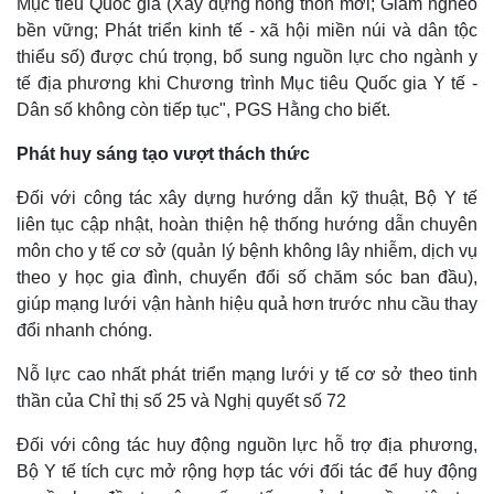
Mục tiêu Quốc gia (Xây dựng nông thôn mới; Giảm nghèo
Giá cà phê
bền vững; Phát triển kinh tế - xã hội miền núi và dân tộc
thiểu số) được chú trọng, bổ sung nguồn lực cho ngành y
tế địa phương khi Chương trình Mục tiêu Quốc gia Y tế -
Dân số không còn tiếp tục", PGS Hằng cho biết.
Phát huy sáng tạo vượt thách thức
Đối với công tác xây dựng hướng dẫn kỹ thuật, Bộ Y tế
liên tục cập nhật, hoàn thiện hệ thống hướng dẫn chuyên
môn cho y tế cơ sở (quản lý bệnh không lây nhiễm, dịch vụ
theo y học gia đình, chuyển đổi số chăm sóc ban đầu),
giúp mạng lưới vận hành hiệu quả hơn trước nhu cầu thay
đổi nhanh chóng.
Nỗ lực cao nhất phát triển mạng lưới y tế cơ sở theo tinh
thần của Chỉ thị số 25 và Nghị quyết số 72
Đối với công tác huy động nguồn lực hỗ trợ địa phương,
Bộ Y tế tích cực mở rộng hợp tác với đối tác để huy động