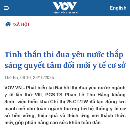
English
XÃ HỘI
/
Tinh thần thi đua yêu nước thắp
Chính trị
Xã hội
Đảng
Tin 24h
sáng quyết tâm đổi mới y tế cơ sở
Tổ chức nhân sự
Dự báo thời tiết
Quốc hội
Giáo dục
Thứ Ba, 06:10, 28/10/2025
Nhận diện sự thật
Dấu ấn VOV
Việc làm
VOV.VN - Phát biểu tại Đại hội thi đua yêu nước ngành
Biển đảo
y tế lần thứ VIII, PGS.TS Phan Lê Thu Hằng khẳng
định: việc triển khai Chỉ thị 25-CT/TW đã tạo động lực
mạnh mẽ cho toàn ngành hướng tới hệ thống y tế cơ
sở bền vững, hiệu quả và thích ứng với thách thức
mới, góp phần nâng cao sức khỏe toàn dân.