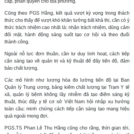
cấp, phân quyền cho địa phương.
Vụ án
Vũ khí
Tin nóng
Việt Nam
Cũng theo PGS Hằng, kết quả vượt kỳ vọng trong thách
Tư vấn luật
Phân tích
thức cho thấy để vượt khó khăn tưởng bất khả thi, cần có ý
thức trách nhiệm cao nhất là: nhận trách nhiệm, dũng cảm
đối mặt, hành động sáng suốt tạo cơ hội và theo đuổi
thành công.
Ngoài nỗ lực đơn thuần, cần tư duy linh hoạt, cách tiếp
cận sáng tạo về quản trị và kỹ thuật để đẩy tiến độ, đảm
bảo chất lượng.
Các mô hình như lượng hóa đo lường tiến độ tại Ban
Quản lý Trung ương, bảng kiểm chất lượng tại Trạm Y tế
xã, quản lý bệnh không lây nhiễm đã tạo điểm sáng kỹ
thuật, thúc đẩy y tế cơ sở Việt Nam hội nhập xu hướng
toàn cầu; minh chứng cách tiếp cận sáng tạo mang hiệu
quả ngoài mong đợi.
PGS.TS Phan Lê Thu Hằng cũng cho rằng, thời gian tới,