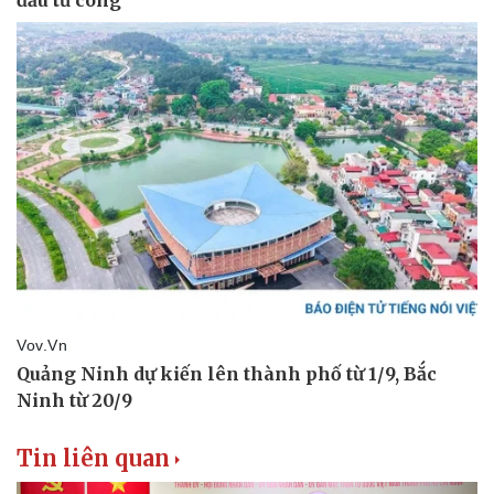
Sức khỏe
Đời sống
Dinh dưỡng - món ngon
Nhà đẹp
Cây thuốc
Blog
Sản phụ khoa
Tình yêu - Gia đình
Nhi khoa
Nam khoa
Làm đẹp - giảm cân
Phòng mạch online
Ăn sạch sống khỏe
Tin liên quan