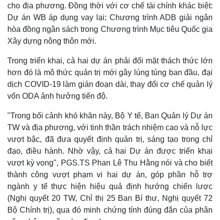
cho địa phương. Đồng thời với cơ chế tài chính khác biệt:
Dự án WB áp dụng vay lại; Chương trình ADB giải ngân
hòa đồng ngân sách trong Chương trình Mục tiêu Quốc gia
Xây dựng nông thôn mới.
Trong triển khai, cả hai dự án phải đối mặt thách thức lớn
hơn đó là mô thức quản trị mới gây lúng túng ban đầu, đại
dịch COVID-19 làm gián đoạn dài, thay đổi cơ chế quản lý
vốn ODA ảnh hưởng tiến độ.
"Trong bối cảnh khó khăn này, Bộ Y tế, Ban Quản lý Dự án
TW và địa phương, với tinh thần trách nhiệm cao và nỗ lực
vượt bậc, đã đưa quyết định quản trị, sáng tạo trong chỉ
đạo, điều hành. Nhờ vậy, cả hai Dự án được triển khai
vượt kỳ vọng", PGS.TS Phan Lê Thu Hằng nói và cho biết
thành công vượt phạm vi hai dự án, góp phần hỗ trợ
ngành y tế thực hiện hiệu quả định hướng chiến lược
(Nghị quyết 20 TW, Chỉ thị 25 Ban Bí thư, Nghị quyết 72
Pháp luật
Quân sự - Quốc phòng
Bộ Chính trị), qua đó minh chứng tính đúng đắn của phân