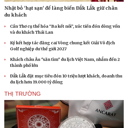
Nhặt bỏ 'hạt sạn' để làng biển Đắk Lắk giữ chân
du khách
Cần Thơ cụ thể hóa “Ba kết nối”, xúc tiến đón dòng vốn
và du khách Thái Lan
Ký kết hợp tác đăng cai Vòng chung kết Giải Vô địch
Golf nghiệp dư thế giới 2027
Khách châu Âu "săn tìm" du lịch Việt Nam, nhắm đến 2
thành phố lớn
Đắk Lắk đặt mục tiêu đón 10 triệu lượt khách, doanh thu
du lịch hơn 19.000 tỷ đồng
THỊ TRƯỜNG
Cải chính