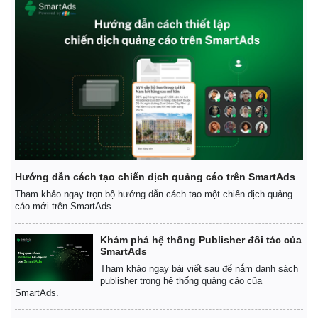
Thể thao
Ô tô - Xe máy
Bóng đá
Ô tô
Lịch thi đấu bóng đá
Xe máy
Thế giới thể thao
Tư vấn
eSports
Hậu trường
Hướng dẫn cách tạo chiến dịch quảng cáo trên SmartAds
Tham khảo ngay trọn bộ hướng dẫn cách tạo một chiến dịch quảng
cáo mới trên SmartAds.
Khám phá hệ thống Publisher đối tác của
SmartAds
Tham khảo ngay bài viết sau để nắm danh sách
publisher trong hệ thống quảng cáo của
SmartAds.