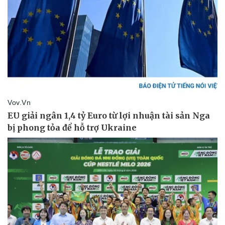
Doanh nghiệp
Công nghệ
Thông tin doanh nghiệp
Sành điệu
Doanh nghiệp 24h
Tin Công nghệ
Doanh nhân
Trải nghiệm
Vì cộng đồng
Chuyển đổi số