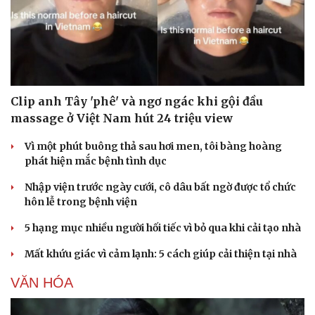
Clip anh Tây 'phê' và ngơ ngác khi gội đầu
massage ở Việt Nam hút 24 triệu view
Vì một phút buông thả sau hơi men, tôi bàng hoàng
phát hiện mắc bệnh tình dục
Nhập viện trước ngày cưới, cô dâu bất ngờ được tổ chức
hôn lễ trong bệnh viện
5 hạng mục nhiều người hối tiếc vì bỏ qua khi cải tạo nhà
Mất khứu giác vì cảm lạnh: 5 cách giúp cải thiện tại nhà
VĂN HÓA