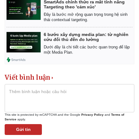
SmartAds chính thức ra mắt tính năng
Targeting theo 'cảm xúc'
Đây là bước mở rộng quan trọng trong hệ sinh
thái contextual targeting.
6 bước xây dựng media plan: từ nghiên
cứu đối thủ đến đo lường
Dưới đây là chi tiết các bước quan trọng để lập
một Media Plan.
Viết bình luận
This site is protected by reCAPTCHA and the Google
Privacy Policy
and
Terms of
Service
apply.
Gửi tin