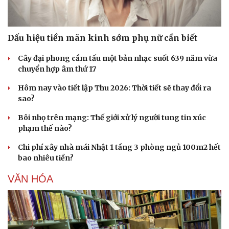
Doanh nghiệp
Công nghệ
Thông tin doanh nghiệp
Sành điệu
Doanh nghiệp 24h
Tin Công nghệ
Doanh nhân
Trải nghiệm
Dấu hiệu tiền mãn kinh sớm phụ nữ cần biết
Vì cộng đồng
Chuyển đổi số
Cây đại phong cầm tấu một bản nhạc suốt 639 năm vừa
chuyển hợp âm thứ 17
Hôm nay vào tiết lập Thu 2026: Thời tiết sẽ thay đổi ra
sao?
Bôi nhọ trên mạng: Thế giới xử lý người tung tin xúc
phạm thế nào?
Chi phí xây nhà mái Nhật 1 tầng 3 phòng ngủ 100m2 hết
bao nhiêu tiền?
VĂN HÓA