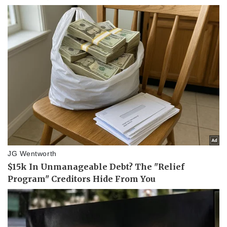
Kinh tế
Thị trường
Bất động sản
Giá vàng
Khởi nghiệp
Tiêu dùng
Tỷ giá
Chứng khoán
Giá cà phê