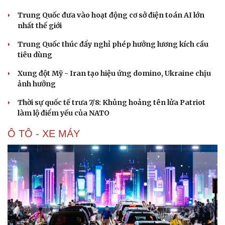
Trung Quốc đưa vào hoạt động cơ sở điện toán AI lớn
nhất thế giới
Trung Quốc thúc đẩy nghỉ phép hưởng lương kích cầu
tiêu dùng
Xung đột Mỹ - Iran tạo hiệu ứng domino, Ukraine chịu
ảnh hưởng
Thời sự quốc tế trưa 7/8: Khủng hoảng tên lửa Patriot
Du lịch
Podcast
làm lộ điểm yếu của NATO
Tư vấn
Câu chuyện thời sự
Săn Tour
Đọc truyện đêm khuya
Ô TÔ - XE MÁY
check-in
Cửa sổ tình yêu
Kể chuyện cho bé
Hạt giống tâm hồn