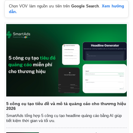
Chọn VOV làm nguồn ưu tiên trên
Google Search
.
Xem hướng
dẫn.
Thế giới
Multimedia
Quan sát
Video
Cuộc sống đó đây
Ảnh
Hồ sơ
E-Magazine
5 công cụ tạo tiêu đề và mô tả quảng cáo cho thương hiệu
Infographic
2026
SmartAds tổng hợp 5 công cụ tạo headline quảng cáo bằng AI giúp
tiết kiệm thời gian và tối ưu.