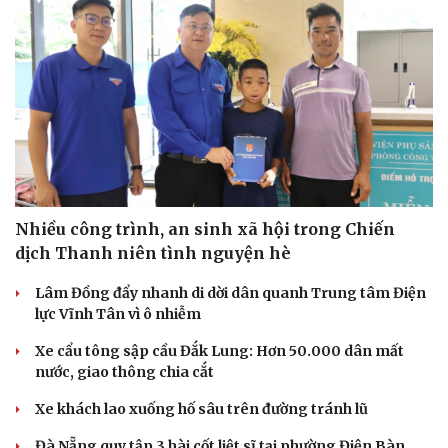
Nhiều công trình, an sinh xã hội trong Chiến
dịch Thanh niên tình nguyện hè
Lâm Đồng đẩy nhanh di dời dân quanh Trung tâm Điện
lực Vĩnh Tân vì ô nhiễm
Xe cẩu tông sập cầu Đắk Lung: Hơn 50.000 dân mất
nước, giao thông chia cắt
Xe khách lao xuống hố sâu trên đường tránh lũ
Đà Nẵng quy tập 3 hài cốt liệt sĩ tại phường Điện Bàn