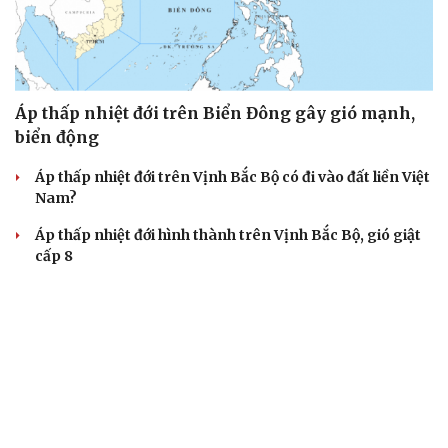
Áp thấp nhiệt đới trên Biển Đông gây gió mạnh,
biển động
Áp thấp nhiệt đới trên Vịnh Bắc Bộ có đi vào đất liền Việt
Nam?
Áp thấp nhiệt đới hình thành trên Vịnh Bắc Bộ, gió giật
cấp 8
Cảnh báo lũ quét, sạt lở đất tại 5 tỉnh miền Bắc và Thanh
Hóa do mưa lớn
Thời tiết hôm nay 7/8: Mưa lớn bao trùm Bắc Bộ về đêm
và sáng
TIN 24H