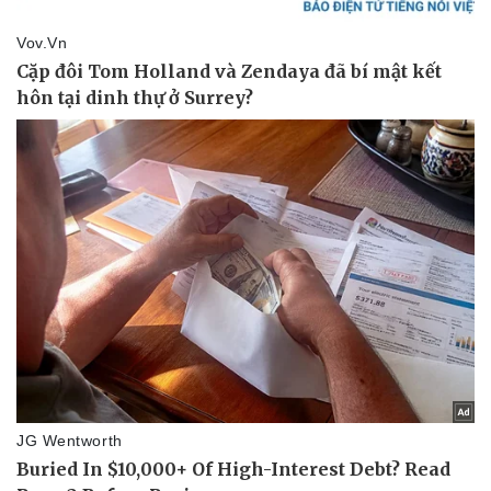
Pháp luật
Quân sự - Quốc phòng
Vụ án
Vũ khí
Tin nóng
Việt Nam
Tư vấn luật
Phân tích