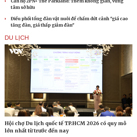
Căn hộ 2PN+ The Parkland: Thêm không gian, vững
tâm sở hữu
Sức khỏe
Đời sống
Điều phối tổng đàn vật nuôi để chấm dứt cảnh "giá cao
Dinh dưỡng - món ngon
Nhà đẹp
tăng đàn, giá thấp giảm đàn"
Cây thuốc
Blog
Sản phụ khoa
Tình yêu - Gia đình
DU LỊCH
Nhi khoa
Nam khoa
Làm đẹp - giảm cân
Phòng mạch online
Ăn sạch sống khỏe
Hội chợ Du lịch quốc tế TP.HCM 2026 có quy mô
lớn nhất từ trước đến nay