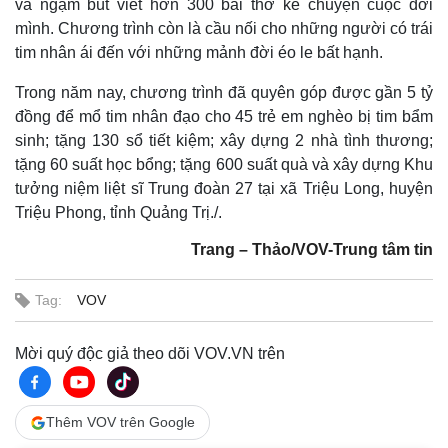
và ngậm bút viết hơn 300 bài thơ kể chuyện cuộc đời
mình. Chương trình còn là cầu nối cho những người có trái
tim nhân ái đến với những mảnh đời éo le bất hạnh.
Trong năm nay, chương trình đã quyên góp được gần 5 tỷ
đồng để mổ tim nhân đạo cho 45 trẻ em nghèo bị tim bẩm
sinh; tặng 130 sổ tiết kiệm; xây dựng 2 nhà tình thương;
tặng 60 suất học bổng; tặng 600 suất quà và xây dựng Khu
tưởng niệm liệt sĩ Trung đoàn 27 tại xã Triệu Long, huyện
Triệu Phong, tỉnh Quảng Trị./.
Trang – Thảo/VOV-Trung tâm tin
Tag:
VOV
Mời quý độc giả theo dõi VOV.VN trên
Thêm VOV trên Google