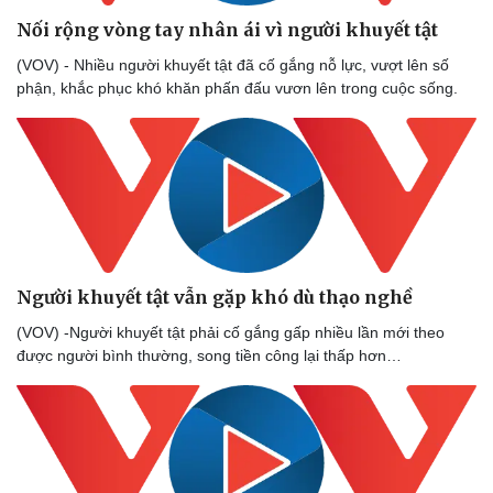
Thế giới thể thao
Tư vấn
Nối rộng vòng tay nhân ái vì người khuyết tật
eSports
Hậu trường
(VOV) - Nhiều người khuyết tật đã cố gắng nỗ lực, vượt lên số
phận, khắc phục khó khăn phấn đấu vươn lên trong cuộc sống.
Người khuyết tật vẫn gặp khó dù thạo nghề
(VOV) -Người khuyết tật phải cố gắng gấp nhiều lần mới theo
được người bình thường, song tiền công lại thấp hơn…