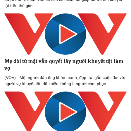
tật trên thế giới.
Mẹ đòi từ mặt vẫn quyết lấy người khuyết tật làm
vợ
(VOV) - Một người đàn ông khỏe mạnh, đẹp trai gắn cuộc đời với
người vợ khuyết tật, đã khiến không ít người cảm phục.
Thể thao
Ô tô - Xe máy
Bóng đá
Ô tô
Lịch thi đấu bóng đá
Xe máy