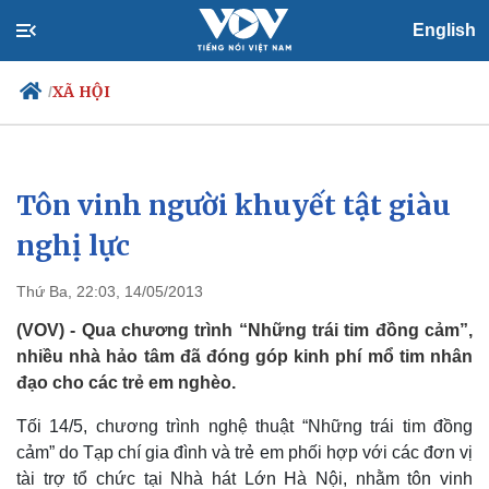
English
XÃ HỘI
/
Tôn vinh người khuyết tật giàu
Chính trị
Xã hội
Đảng
Tin 24h
nghị lực
Tổ chức nhân sự
Dự báo thời tiết
Quốc hội
Giáo dục
Thứ Ba, 22:03, 14/05/2013
Nhận diện sự thật
Dấu ấn VOV
Việc làm
(VOV) - Qua chương trình “Những trái tim đồng cảm”,
Biển đảo
nhiều nhà hảo tâm đã đóng góp kinh phí mổ tim nhân
đạo cho các trẻ em nghèo.
Tối 14/5, chương trình nghệ thuật “Những trái tim đồng
cảm” do Tạp chí gia đình và trẻ em phối hợp với các đơn vị
tài trợ tổ chức tại Nhà hát Lớn Hà Nội, nhằm tôn vinh