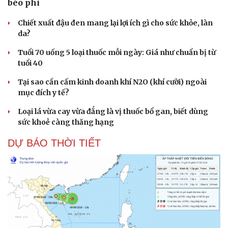
béo phì
Chiết xuất đậu đen mang lại lợi ích gì cho sức khỏe, làn
da?
Tuổi 70 uống 5 loại thuốc mỗi ngày: Giá như chuẩn bị từ
tuổi 40
Tại sao cần cấm kinh doanh khí N2O (khí cười) ngoài
mục đích y tế?
Loại lá vừa cay vừa đắng là vị thuốc bổ gan, biết dùng
sức khoẻ càng thăng hạng
DỰ BÁO THỜI TIẾT