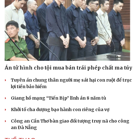
Văn hóa
Giải trí
Sân khấu - Điện ảnh
Nghệ sĩ
Văn học
Thời trang
Án tử hình cho tội mua bán trái phép chất ma túy
Âm nhạc
Sao Việt
Tuyên án chung thân người mẹ sát hại con ruột để trục
Di sản
lợi tiền bảo hiểm
Giang hồ mạng “Tiến Bịp” lĩnh án 8 năm tù
Khởi tố cha dượng bạo hành con riêng của vợ
Công an Cần Thơ bàn giao đối tượng truy nã cho công
an Đà Nẵng