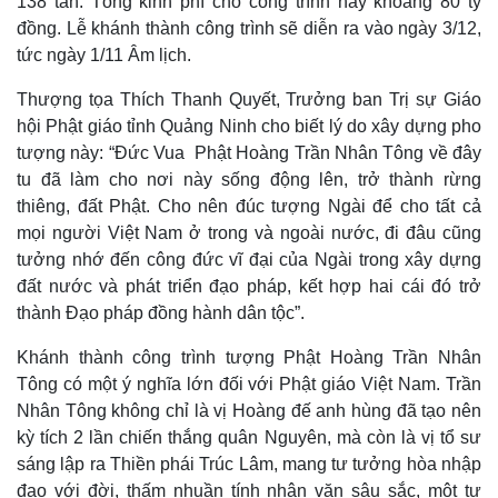
138 tấn. Tổng kinh phí cho công trình này khoảng 80 tỷ
đồng. Lễ khánh thành công trình sẽ diễn ra vào ngày 3/12,
tức ngày 1/11 Âm lịch.
Thượng tọa Thích Thanh Quyết, Trưởng ban Trị sự Giáo
hội Phật giáo tỉnh Quảng Ninh cho biết lý do xây dựng pho
tượng này: “Đức Vua Phật Hoàng Trần Nhân Tông về đây
tu đã làm cho nơi này sống động lên, trở thành rừng
thiêng, đất Phật. Cho nên đúc tượng Ngài để cho tất cả
mọi người Việt Nam ở trong và ngoài nước, đi đâu cũng
tưởng nhớ đến công đức vĩ đại của Ngài trong xây dựng
đất nước và phát triển đạo pháp, kết hợp hai cái đó trở
thành Đạo pháp đồng hành dân tộc”.
Thế giới
Multimedia
Quan sát
Video
Khánh thành công trình tượng Phật Hoàng Trần Nhân
Cuộc sống đó đây
Ảnh
Tông có một ý nghĩa lớn đối với Phật giáo Việt Nam. Trần
Hồ sơ
E-Magazine
Nhân Tông không chỉ là vị Hoàng đế anh hùng đã tạo nên
Infographic
kỳ tích 2 lần chiến thắng quân Nguyên, mà còn là vị tổ sư
sáng lập ra Thiền phái Trúc Lâm, mang tư tưởng hòa nhập
đạo với đời, thấm nhuần tính nhân văn sâu sắc, một tư