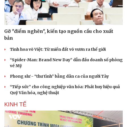
Gỡ "điểm nghẽn", kiến tạo nguồn cầu cho xuất
bản
Tinh hoa võ Việt: Từ miền đất võ vươn ra thế giới
“Spider-Man: Brand New Day” dẫn đầu doanh số phòng
vé Mỹ
Phong slư - “thư tình” bằng dân ca của người Tày
“Tiếp sức” cho công nghiệp văn hóa: Phát huy hiệu quả
Quỹ Văn hóa, nghệ thuật
KINH TẾ