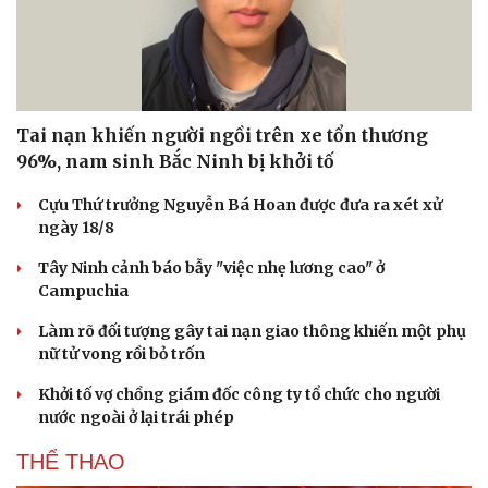
Tai nạn khiến người ngồi trên xe tổn thương
96%, nam sinh Bắc Ninh bị khởi tố
Cựu Thứ trưởng Nguyễn Bá Hoan được đưa ra xét xử
ngày 18/8
Tây Ninh cảnh báo bẫy "việc nhẹ lương cao" ở
Campuchia
Làm rõ đối tượng gây tai nạn giao thông khiến một phụ
nữ tử vong rồi bỏ trốn
Du lịch
Podcast
Khởi tố vợ chồng giám đốc công ty tổ chức cho người
Tư vấn
Câu chuyện thời sự
nước ngoài ở lại trái phép
Săn Tour
Đọc truyện đêm khuya
THỂ THAO
check-in
Cửa sổ tình yêu
Kể chuyện cho bé