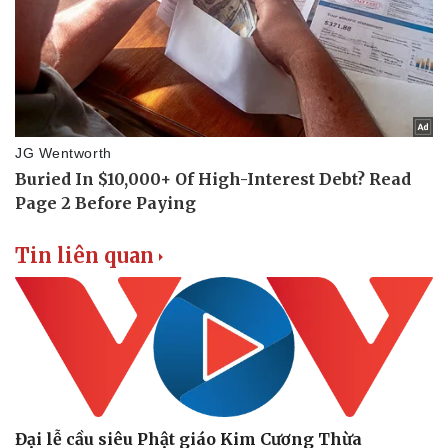
Thể thao
Ô tô - Xe máy
Bóng đá
Ô tô
Lịch thi đấu bóng đá
Xe máy
Thế giới thể thao
Tư vấn
eSports
Hậu trường
Tin liên quan
Đại lễ cầu siêu Phật giáo Kim Cương Thừa