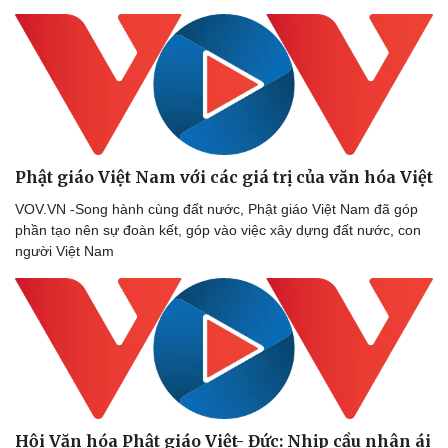
Doanh nghiệp
Công nghệ
Thông tin doanh nghiệp
Sành điệu
Doanh nghiệp 24h
Tin Công nghệ
Doanh nhân
Trải nghiệm
Phật giáo Việt Nam với các giá trị của văn hóa Việt
Vì cộng đồng
Chuyển đổi số
VOV.VN -Song hành cùng đất nước, Phật giáo Việt Nam đã góp
phần tạo nên sự đoàn kết, góp vào việc xây dựng đất nước, con
người Việt Nam
Hội Văn hóa Phật giáo Việt- Đức: Nhịp cầu nhân ái