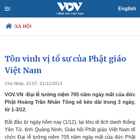
English
XÃ HỘI
/
Tôn vinh vị tổ sư của Phật giáo
Chính trị
Xã hội
Đảng
Tin 24h
Việt Nam
Tổ chức nhân sự
Dự báo thời tiết
Quốc hội
Giáo dục
Chủ Nhật, 15:07, 01/12/2013
Nhận diện sự thật
Dấu ấn VOV
Việc làm
VOV.VN -Đại lễ tưởng niệm 705 năm ngày mất của đức
Biển đảo
Phật Hoàng Trần Nhân Tông sẽ kéo dài trong 3 ngày,
từ 1-3/12.
Bắt đầu từ ngày hôm nay (1/12), tại khu di tích danh thắng
Yên Tử, tỉnh Quảng Ninh, Giáo hội Phật giáo Việt Nam tổ
chức Đại lễ tưởng niệm 705 năm ngày mất của đức Phật