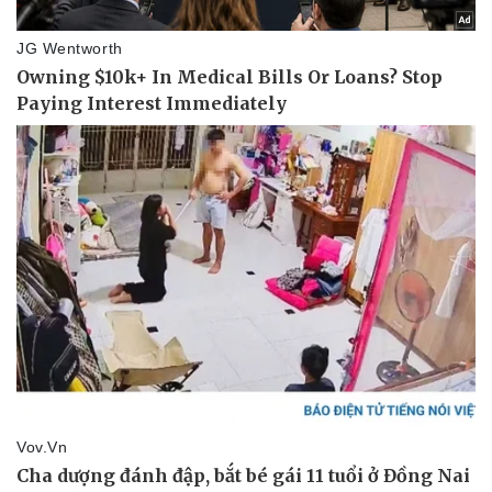
Vụ án
Vũ khí
Tin nóng
Việt Nam
Tư vấn luật
Phân tích