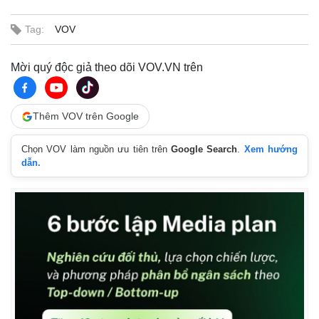
Tag:
VOV
Mời quý độc giả theo dõi VOV.VN trên
Thêm VOV trên Google
Chọn VOV làm nguồn ưu tiên trên
Google Search
.
Xem hướng
dẫn.
Kinh tế
Thị trường
Bất động sản
Giá vàng
Khởi nghiệp
Tiêu dùng
Tỷ giá
Chứng khoán