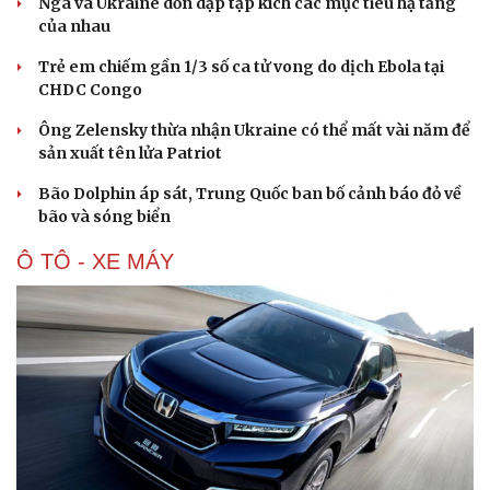
Nga và Ukraine dồn dập tập kích các mục tiêu hạ tầng
của nhau
Trẻ em chiếm gần 1/3 số ca tử vong do dịch Ebola tại
CHDC Congo
Ông Zelensky thừa nhận Ukraine có thể mất vài năm để
sản xuất tên lửa Patriot
Bão Dolphin áp sát, Trung Quốc ban bố cảnh báo đỏ về
bão và sóng biển
Ô TÔ - XE MÁY
Cải chính