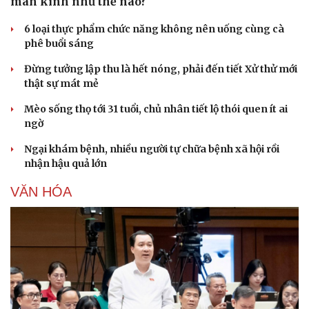
mãn kinh như thế nào?
6 loại thực phẩm chức năng không nên uống cùng cà
phê buổi sáng
Đừng tưởng lập thu là hết nóng, phải đến tiết Xử thử mới
thật sự mát mẻ
Sức khỏe
Đời sống
Mèo sống thọ tới 31 tuổi, chủ nhân tiết lộ thói quen ít ai
ngờ
Dinh dưỡng - món ngon
Nhà đẹp
Cây thuốc
Blog
Ngại khám bệnh, nhiều người tự chữa bệnh xã hội rồi
Sản phụ khoa
Tình yêu - Gia đình
nhận hậu quả lớn
Nhi khoa
Nam khoa
VĂN HÓA
Làm đẹp - giảm cân
Phòng mạch online
Ăn sạch sống khỏe