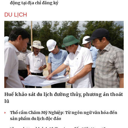
động tại địa chỉ đăng ký
DU LỊCH
Văn hóa
Giải trí
Sân khấu - Điện ảnh
Nghệ sĩ
Huế khảo sát du lịch đường thủy, phương án thoát
Văn học
Thời trang
lũ
Âm nhạc
Sao Việt
Di sản
Thổ cẩm Chăm Mỹ Nghiệp: Từ ngôn ngữ văn hóa đến
sản phẩm du lịch độc đáo