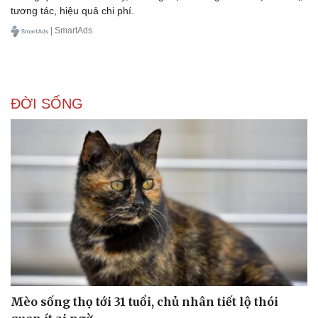
tương tác, hiệu quả chi phí.
| SmartAds
ĐỜI SỐNG
Văn hóa
Giải trí
Sân khấu - Điện ảnh
Nghệ sĩ
Văn học
Thời trang
Âm nhạc
Sao Việt
Di sản
Mèo sống thọ tới 31 tuổi, chủ nhân tiết lộ thói