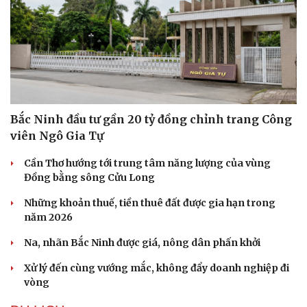
Bắc Ninh đầu tư gần 20 tỷ đồng chỉnh trang Công
viên Ngô Gia Tự
Cần Thơ hướng tới trung tâm năng lượng của vùng
Đồng bằng sông Cửu Long
Những khoản thuế, tiền thuê đất được gia hạn trong
năm 2026
Na, nhãn Bắc Ninh được giá, nông dân phấn khởi
Du lịch
Podcast
Tư vấn
Câu chuyện thời sự
Xử lý đến cùng vướng mắc, không đẩy doanh nghiệp đi
Săn Tour
Đọc truyện đêm khuya
vòng
check-in
Cửa sổ tình yêu
Kể chuyện cho bé