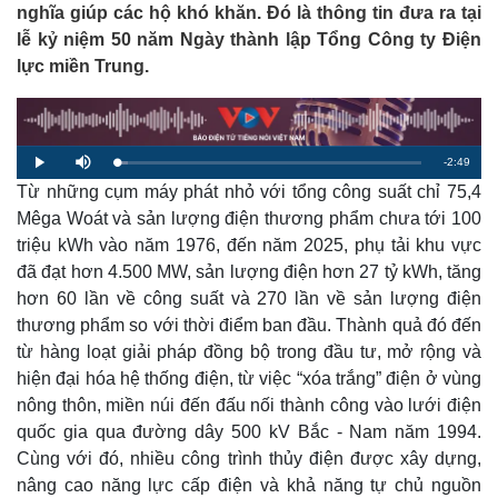
nghĩa giúp các hộ khó khăn. Đó là thông tin đưa ra tại
lễ kỷ niệm 50 năm Ngày thành lập Tổng Công ty Điện
lực miền Trung.
R
-
2:49
L
P
M
o
l
u
a
Từ những cụm máy phát nhỏ với tổng công suất chỉ 75,4
a
t
e
d
y
e
e
Mêga Woát và sản lượng điện thương phẩm chưa tới 100
d
m
:
triệu kWh vào năm 1976, đến năm 2025, phụ tải khu vực
3
.
a
6
đã đạt hơn 4.500 MW, sản lượng điện hơn 27 tỷ kWh, tăng
0
%
hơn 60 lần về công suất và 270 lần về sản lượng điện
i
thương phẩm so với thời điểm ban đầu. Thành quả đó đến
n
từ hàng loạt giải pháp đồng bộ trong đầu tư, mở rộng và
i
hiện đại hóa hệ thống điện, từ việc “xóa trắng” điện ở vùng
n
nông thôn, miền núi đến đấu nối thành công vào lưới điện
quốc gia qua đường dây 500 kV Bắc - Nam năm 1994.
g
Cùng với đó, nhiều công trình thủy điện được xây dựng,
T
nâng cao năng lực cấp điện và khả năng tự chủ nguồn
i