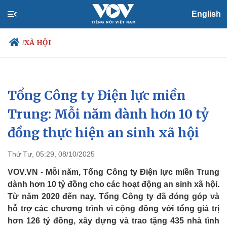
English
XÃ HỘI
/
Tổng Công ty Điện lực miền
Chính trị
Xã hội
Đảng
Tin 24h
Trung: Mỗi năm dành hơn 10 tỷ
Tổ chức nhân sự
Dự báo thời tiết
đồng thực hiện an sinh xã hội
Quốc hội
Giáo dục
Nhận diện sự thật
Dấu ấn VOV
Việc làm
Thứ Tư, 05:29, 08/10/2025
Biển đảo
VOV.VN - Mỗi năm, Tổng Công ty Điện lực miền Trung
dành hơn 10 tỷ đồng cho các hoạt động an sinh xã hội.
Từ năm 2020 đến nay, Tổng Công ty đã đóng góp và
hỗ trợ các chương trình vì cộng đồng với tổng giá trị
hơn 126 tỷ đồng, xây dựng và trao tặng 435 nhà tình