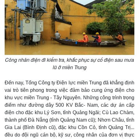
Công nhân điện đi kiểm tra, khắc phục sự cố điện sau mưa
lũ ở miền Trung
Đến nay, Tổng Công ty Điện lực miền Trung đã khẳng định
Thế giới
Multimedia
vai trò tiên phong trong việc đảm bảo cung ứng điện cho
khu vực miền Trung - Tây Nguyên. Những công trình trọng
Quan sát
Video
Cuộc sống đó đây
Ảnh
điểm như đường dây 500 KV Bắc- Nam, các dự án cấp
Hồ sơ
E-Magazine
điện cho đặc khu Lý Sơn, tỉnh Quảng Ngãi; Cù Lao Chàm,
Infographic
thành phố Đà Nẵng (tỉnh Quảng Nam cũ); Nhơn Châu, tỉnh
Gia Lai (Bình Định cũ), đặc khu Cồn Cỏ, tỉnh Quảng Trị...
đều do đội ngũ cán bộ, kỹ sư, công nhân của đơn vị thực