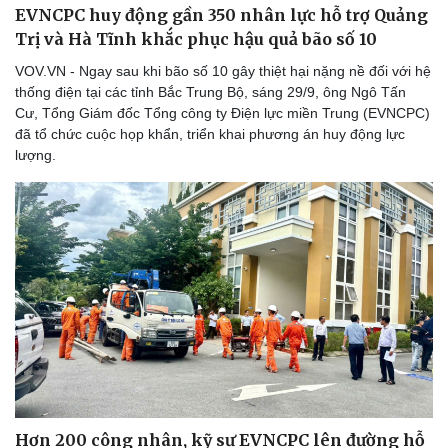
EVNCPC huy động gần 350 nhân lực hỗ trợ Quảng
Trị và Hà Tĩnh khắc phục hậu quả bão số 10
VOV.VN - Ngay sau khi bão số 10 gây thiệt hại nặng nề đối với hệ
thống điện tại các tỉnh Bắc Trung Bộ, sáng 29/9, ông Ngô Tấn
Cư, Tổng Giám đốc Tổng công ty Điện lực miền Trung (EVNCPC)
đã tổ chức cuộc họp khẩn, triển khai phương án huy động lực
Sức khỏe
Đời sống
lượng.
Dinh dưỡng - món ngon
Nhà đẹp
Cây thuốc
Blog
Sản phụ khoa
Tình yêu - Gia đình
Nhi khoa
Nam khoa
Làm đẹp - giảm cân
Phòng mạch online
Ăn sạch sống khỏe
Hơn 200 công nhân, kỹ sư EVNCPC lên đường hỗ