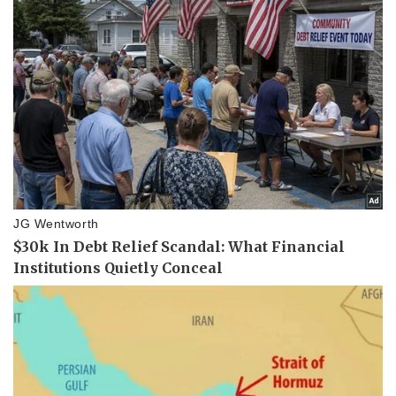
Doanh nghiệp
Công nghệ
Thông tin doanh nghiệp
Sành điệu
Doanh nghiệp 24h
Tin Công nghệ
Doanh nhân
Trải nghiệm
Vì cộng đồng
Chuyển đổi số