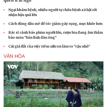
quen ít ai ngờ
Ngại khám bệnh, nhiều người tự chữa bệnh xã hội rồi
nhận hậu quả lớn
Cách dùng dầu mè để tóc giảm gãy rụng, mọc khỏe hơn
Bác sĩ cảnh báo phim người lớn, rượu bia đang âm thầm
bào mòn "bản lĩnh đàn ông"
Cái giá đắt của việc tiêm silicon làm to "cậu nhỏ"
VĂN HÓA