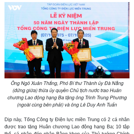
Ông Ngô Xuân Thắng, Phó Bí thư Thành ủy Đà Nẵng
(đứng giữa) thừa ủy quyền Chủ tịch nước trao Huân
chương Lao động hạng Ba tặng ông Trình Trung Phương
(ngoài cùng bên phải) và ông Lê Duy Anh Tuấn
Dịp này, Tổng Công ty Điện lực miền Trung có 2 cá nhân
được trao tặng Huân chương Lao động hạng Ba; 10 tập
Pháp luật
Quân sự - Quốc phòng
thể, cá nhân đón nhận Bằng khen của Thủ tướng Chính