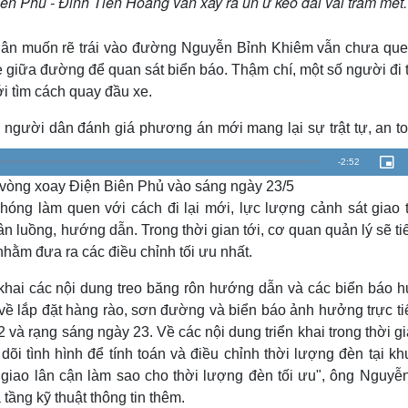
n Phủ - Đinh Tiên Hoàng vẫn xảy ra ùn ứ kéo dài vài trăm mét.
dân muốn rẽ trái vào đường Nguyễn Bỉnh Khiêm vẫn chưa que
 giữa đường để quan sát biển báo. Thậm chí, một số người đi 
ới tìm cách quay đầu xe.
 người dân đánh giá phương án mới mang lại sự trật tự, an to
R
-
2:52
P
i
ại vòng xoay Điện Biên Phủ vào sáng ngày 23/5
c
e
t
u
hóng làm quen với cách đi lại mới, lực lượng cảnh sát giao 
r
m
e
ân luồng, hướng dẫn. Trong thời gian tới, cơ quan quản lý sẽ ti
-
i
a
n
nhằm đưa ra các điều chỉnh tối ưu nhất.
-
P
i
i
c
n khai các nội dung treo băng rôn hướng dẫn và các biển báo 
t
n
u
về lắp đặt hàng rào, sơn đường và biển báo ảnh hưởng trực ti
r
e
i
 và rạng sáng ngày 23. Về các nội dung triển khai trong thời gi
dõi tình hình để tính toán và điều chỉnh thời lượng đèn tại k
n
iao lân cận làm sao cho thời lượng đèn tối ưu", ông Nguyễ
g
tầng kỹ thuật thông tin thêm.
T