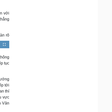
n với
thẳng
àn rõ
F
u
l
l
s
thông
c
r
ếp tục
e
e
n
hướng
ếp tới
an thí
hu vực
n Văn