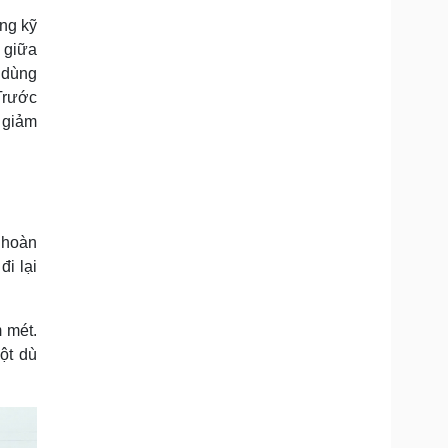
ầng kỹ
 giữa
i dùng
 Trước
 giảm
 hoàn
i lại
 mét.
ột dù