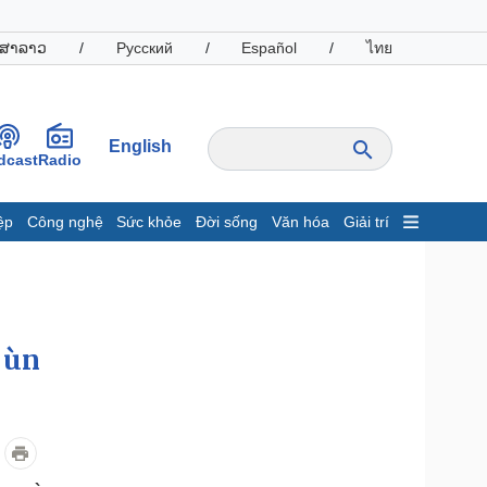
ສາລາວ
/
Русский
/
Español
/
ไทย
English
dcast
Radio
ệp
Công nghệ
Sức khỏe
Đời sống
Văn hóa
Giải trí
inh tế
Thị trường
ất động sản
Giá vàng
hởi nghiệp
Tiêu dùng
Tỷ giá
 ùn
Chứng khoán
Giá cà phê
oanh nghiệp
Công nghệ
hông tin doanh nghiệp
Sành điệu