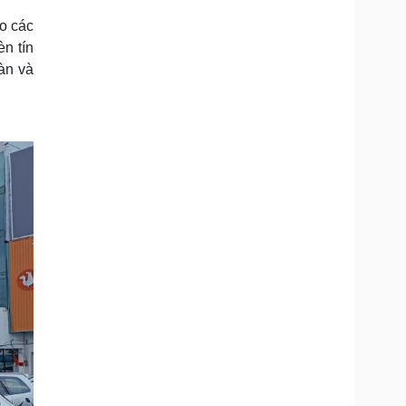
o các
èn tín
oàn và