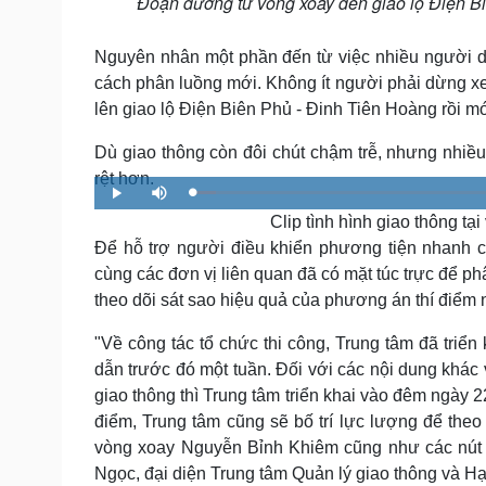
Đoạn đường từ vòng xoay đến giao lộ Điện Biê
Nguyên nhân một phần đến từ việc nhiều người 
cách phân luồng mới. Không ít người phải dừng xe
lên giao lộ Điện Biên Phủ - Đinh Tiên Hoàng rồi m
Dù giao thông còn đôi chút chậm trễ, nhưng nhiều
rệt hơn.
L
P
M
o
l
u
a
Clip tình hình giao thông t
a
t
d
y
e
e
Để hỗ trợ người điều khiển phương tiện nhanh c
d
:
cùng các đơn vị liên quan đã có mặt túc trực để ph
3
.
4
theo dõi sát sao hiệu quả của phương án thí điểm 
7
%
"Về công tác tổ chức thi công, Trung tâm đã triể
dẫn trước đó một tuần. Đối với các nội dung khác 
giao thông thì Trung tâm triển khai vào đêm ngày 22
điểm, Trung tâm cũng sẽ bố trí lực lượng để theo 
vòng xoay Nguyễn Bỉnh Khiêm cũng như các nút g
Ngọc, đại diện Trung tâm Quản lý giao thông và Hạ 