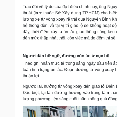
Trao đổi về lý do của đợt điều chỉnh này, ông Ngu
thuật (trực thuộc Sở Xây dựng TP.HCM) cho biết:
lượng xe từ vòng xoay rẽ trái qua Nguyễn Bỉnh Khi
hệ thống đèn, và tại vị trí giao lộ sẽ không hoạt
đây, thời điểm xảy ra ùn tắc giao thông cũng ké
đến mức thấp nhất thôi, còn việc mà đo đếm thì sẽ 
Người dân bỡ ngỡ, đường còn ùn ứ cục bộ
Theo ghi nhận thực tế trong sáng ngày đầu tiên
toàn tình trạng ùn tắc. Đoạn đường từ vòng xoay
thuận lợi.
Ngược lại, hướng từ vòng xoay đến giao lộ Điện 
Đặc biệt, tại làn đường hướng vào trung tâm thà
lượng phương tiện sáng cuối tuần không quá đông