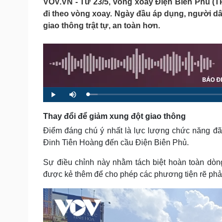
VOV.VN - Từ 23/5, vòng xoay Điện Biên Phủ (TP
Tin nóng
Việt Nam
đi theo vòng xoay. Ngày đầu áp dụng, người dâ
Tư vấn luật
Phân tích
giao thông trật tự, an toàn hơn.
Sức khỏe
Đời sống
Dinh dưỡng - món ngon
Nhà đẹp
Cây thuốc
Blog
Sản phụ khoa
Tình yêu - Gia đình
L
P
M
Nhi khoa
o
l
u
a
a
t
Nam khoa
d
y
e
Thay đổi để giảm xung đột giao thông
e
Làm đẹp - giảm cân
d
:
Phòng mạch online
Điểm đáng chú ý nhất là lực lượng chức năng đã 
2
.
Ăn sạch sống khỏe
8
Đinh Tiên Hoàng đến cầu Điện Biên Phủ.
4
%
Cải chính
Sự điều chỉnh này nhằm tách biệt hoàn toàn dòng
được kẻ thêm để cho phép các phương tiện rẽ phả