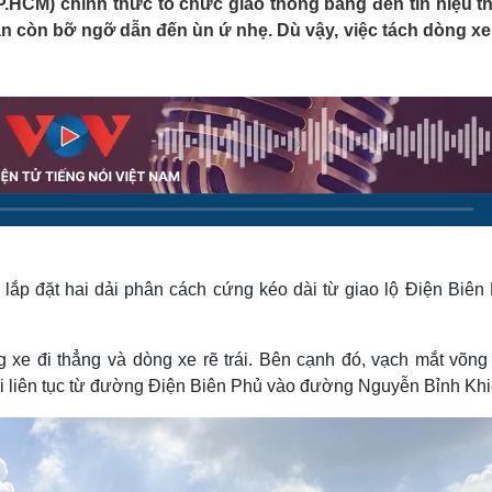
.HCM) chính thức tổ chức giao thông bằng đèn tín hiệu th
Lịch thi đấu bóng đá
Xe máy
n còn bỡ ngỡ dẫn đến ùn ứ nhẹ. Dù vậy, việc tách dòng xe
Thế giới thể thao
Tư vấn
eSports
V
Hậu trường
Văn hóa
Giải trí
D
Sân khấu - Điện ảnh
Nghệ sĩ
Văn học
Thời trang
Âm nhạc
Sao Việt
c
Di sản
lắp đặt hai dải phân cách cứng kéo dài từ giao lộ Điện Biên 
 xe đi thẳng và dòng xe rẽ trái. Bên cạnh đó, vạch mắt võng
i liên tục từ đường Điện Biên Phủ vào đường Nguyễn Bỉnh Kh