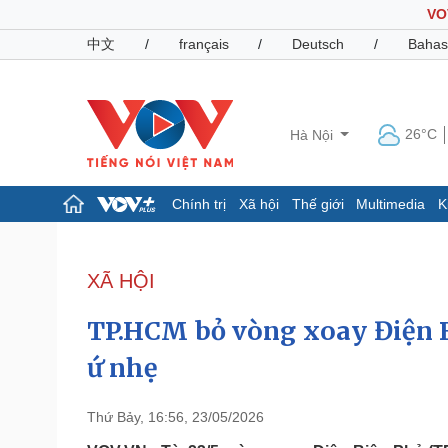
VO
中文
/
français
/
Deutsch
/
Bahas
26°C
Hà Nội
Chính trị
Xã hội
Thế giới
Multimedia
K
Chính trị
Xã hội
Đảng
Tin 24h
XÃ HỘI
Tổ chức nhân sự
Dự báo thời tiết
Quốc hội
Giáo dục
TP.HCM bỏ vòng xoay Điện B
Nhận diện sự thật
Dấu ấn VOV
Việc làm
ứ nhẹ
Biển đảo
Pháp luật
Quân sự - Quốc phòng
Thứ Bảy, 16:56, 23/05/2026
Vụ án
Vũ khí