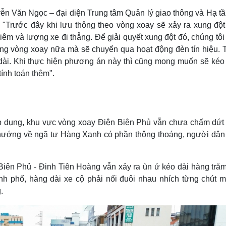
yễn Văn Ngọc – đại diện Trung tâm Quản lý giao thông và Hạ t
 "Trước đây khi lưu thông theo vòng xoay sẽ xảy ra xung đột
êm và lượng xe đi thẳng. Để giải quyết xung đột đó, chúng tô
 động vòng xoay nữa mà sẽ chuyển qua hoạt động đèn tín hiệu.
o dài. Khi thực hiện phương án này thì cũng mong muốn sẽ kéo
tính toán thêm".
 áp dụng, khu vực vòng xoay Điện Biên Phủ vẫn chưa chấm dứt
 hướng về ngã tư Hàng Xanh có phần thông thoáng, người dân đ
Biên Phủ - Đinh Tiên Hoàng vẫn xảy ra ùn ứ kéo dài hàng trăm
nh phố, hàng dài xe cộ phải nối đuôi nhau nhích từng chút m
.