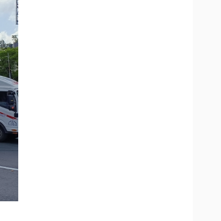
T
i
m
e