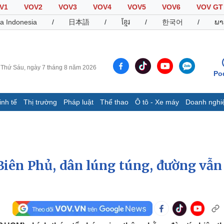
V1
VOV2
VOV3
VOV4
VOV5
VOV6
VOV GT
a Indonesia
/
日本語
/
ខ្មែរ
/
한국어
/
ພາ
Thứ Sáu, ngày 7 tháng 8 năm 2026
Po
inh tế
Thị trường
Pháp luật
Thể thao
Ô tô - Xe máy
Doanh nghi
Thế giới
Multimedia
K
Quan sát
Video
B
Cuộc sống đó đây
Ảnh
K
Hồ sơ
E-Magazine
iên Phủ, dân lúng túng, đường vẫn
Infographic
Thể thao
Ô tô - Xe máy
D
Bóng đá
Ô tô
T