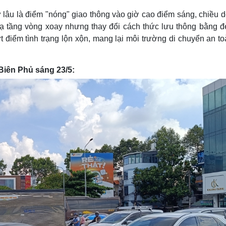
lâu là điểm "nóng" giao thông vào giờ cao điểm sáng, chiều d
i
 hạ tầng vòng xoay nhưng thay đổi cách thức lưu thông bằng đ
m
 điểm tình trạng lộn xộn, mang lại môi trường di chuyển an t
e
Biên Phủ sáng 23/5: