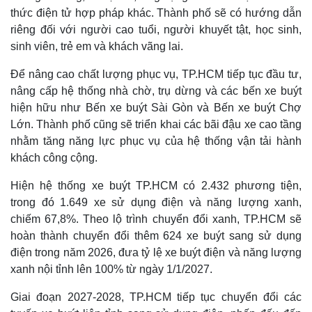
thức điện tử hợp pháp khác. Thành phố sẽ có hướng dẫn
riêng đối với người cao tuổi, người khuyết tật, học sinh,
sinh viên, trẻ em và khách vãng lai.
Để nâng cao chất lượng phục vụ, TP.HCM tiếp tục đầu tư,
nâng cấp hệ thống nhà chờ, trụ dừng và các bến xe buýt
hiện hữu như Bến xe buýt Sài Gòn và Bến xe buýt Chợ
Lớn. Thành phố cũng sẽ triển khai các bãi đậu xe cao tầng
nhằm tăng năng lực phục vụ của hệ thống vận tải hành
khách công cộng.
Hiện hệ thống xe buýt TP.HCM có 2.432 phương tiện,
Thế giới
Multimedia
trong đó 1.649 xe sử dụng điện và năng lượng xanh,
chiếm 67,8%. Theo lộ trình chuyển đổi xanh, TP.HCM sẽ
Quan sát
Video
Cuộc sống đó đây
Ảnh
hoàn thành chuyển đổi thêm 624 xe buýt sang sử dụng
Hồ sơ
E-Magazine
điện trong năm 2026, đưa tỷ lệ xe buýt điện và năng lượng
Infographic
xanh nội tỉnh lên 100% từ ngày 1/1/2027.
Giai đoạn 2027-2028, TP.HCM tiếp tục chuyển đổi các