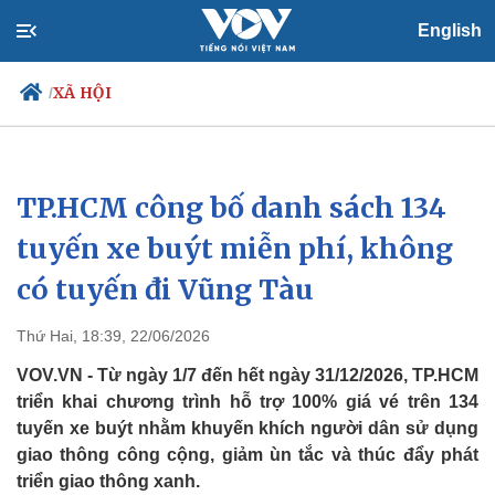
English
XÃ HỘI
/
TP.HCM công bố danh sách 134
Chính trị
Xã hội
Đảng
Tin 24h
tuyến xe buýt miễn phí, không
Tổ chức nhân sự
Dự báo thời tiết
có tuyến đi Vũng Tàu
Quốc hội
Giáo dục
Nhận diện sự thật
Dấu ấn VOV
Việc làm
Thứ Hai, 18:39, 22/06/2026
Biển đảo
VOV.VN - Từ ngày 1/7 đến hết ngày 31/12/2026, TP.HCM
triển khai chương trình hỗ trợ 100% giá vé trên 134
tuyến xe buýt nhằm khuyến khích người dân sử dụng
giao thông công cộng, giảm ùn tắc và thúc đẩy phát
triển giao thông xanh.