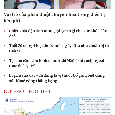
Vai trò của phẫu thuật chuyển hóa trong điều trị
béo phì
Chiết xuất đậu đen mang lại lợi ích gì cho sức khỏe, làn
da?
Tuổi 70 uống 5 loại thuốc mỗi ngày: Giá như chuẩn bị từ
tuổi 40
Tại sao cần cấm kinh doanh khí N2O (khí cười) ngoài
mục đích y tế?
Loại lá vừa cay vừa đắng là vị thuốc bổ gan, biết dùng
sức khoẻ càng thăng hạng
DỰ BÁO THỜI TIẾT