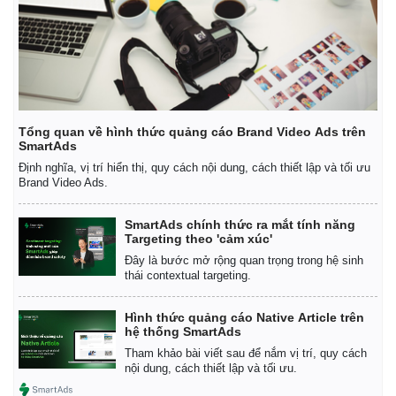
Tổng quan về hình thức quảng cáo Brand Video Ads trên
SmartAds
Định nghĩa, vị trí hiển thị, quy cách nội dung, cách thiết lập và tối ưu
Brand Video Ads.
SmartAds chính thức ra mắt tính năng
Targeting theo 'cảm xúc'
Đây là bước mở rộng quan trọng trong hệ sinh
thái contextual targeting.
Kinh tế
Thị trường
Hình thức quảng cáo Native Article trên
Bất động sản
Giá vàng
hệ thống SmartAds
Khởi nghiệp
Tiêu dùng
Tham khảo bài viết sau để nắm vị trí, quy cách
Tỷ giá
nội dung, cách thiết lập và tối ưu.
Chứng khoán