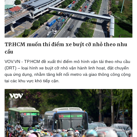
Thể thao
Ô tô - Xe máy
Bóng đá
Ô tô
Lịch thi đấu bóng đá
Xe máy
Thế giới thể thao
Tư vấn
eSports
Hậu trường
TP.HCM muốn thí điểm xe buýt cỡ nhỏ theo nhu
cầu
VOV.VN - TP.HCM đề xuất thí điểm mô hình vận tải theo nhu cầu
(DRT) – loại hình xe buýt cỡ nhỏ vận hành linh hoạt, đặt chuyến
qua ứng dụng, nhằm tăng kết nối metro và giao thông công cộng
tại các khu vực khó tiếp cận.