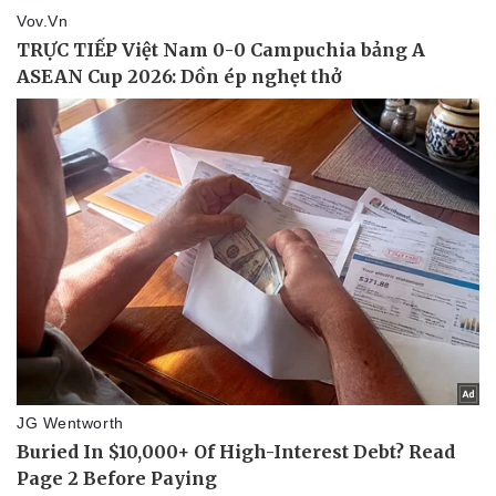
Vụ án
Vũ khí
Tin nóng
Việt Nam
Tư vấn luật
Phân tích