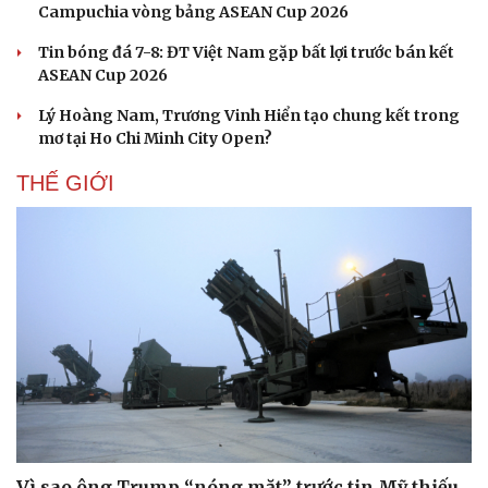
Campuchia vòng bảng ASEAN Cup 2026
Tin bóng đá 7-8: ĐT Việt Nam gặp bất lợi trước bán kết
ASEAN Cup 2026
Lý Hoàng Nam, Trương Vinh Hiển tạo chung kết trong
mơ tại Ho Chi Minh City Open?
THẾ GIỚI
Du lịch
Podcast
Tư vấn
Câu chuyện thời sự
Săn Tour
Đọc truyện đêm khuya
check-in
Cửa sổ tình yêu
Kể chuyện cho bé
Vì sao ông Trump “nóng mặt” trước tin Mỹ thiếu