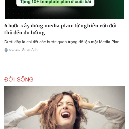
6 bước xây dựng media plan: từ nghiên cứu đối
Doanh nghiệp
Công nghệ
thủ đến đo lường
Thông tin doanh nghiệp
Sành điệu
Doanh nghiệp 24h
Tin Công nghệ
Dưới đây là chi tiết các bước quan trọng để lập một Media Plan.
Doanh nhân
Trải nghiệm
| SmartAds
Vì cộng đồng
Chuyển đổi số
ĐỜI SỐNG