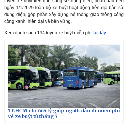
tuyến xe buýt liên tỉnh sang sử dụng điện, phấn đấu đến
ngày 1/1/2029 toàn bộ xe buýt hoạt động trên địa bàn sử
dụng điện, góp phần xây dựng hệ thống giao thông công
cộng xanh, hiện đại và bền vững.
Xem danh sách 134 tuyến xe buýt miễn phí
tại đây
.
TP.HCM chi 665 tỷ giúp người dân đi miễn phí
vé xe buýt từ tháng 7