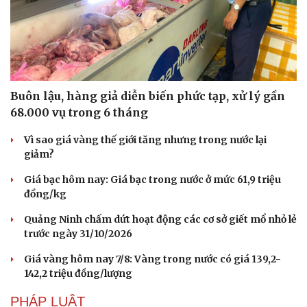
Buôn lậu, hàng giả diễn biến phức tạp, xử lý gần
68.000 vụ trong 6 tháng
Vì sao giá vàng thế giới tăng nhưng trong nước lại
giảm?
Giá bạc hôm nay: Giá bạc trong nước ở mức 61,9 triệu
đồng/kg
Văn hóa
Giải trí
Quảng Ninh chấm dứt hoạt động các cơ sở giết mổ nhỏ lẻ
Sân khấu - Điện ảnh
Nghệ sĩ
trước ngày 31/10/2026
Văn học
Thời trang
Âm nhạc
Sao Việt
Giá vàng hôm nay 7/8: Vàng trong nước có giá 139,2-
Di sản
142,2 triệu đồng/lượng
PHÁP LUẬT