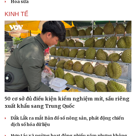
Hoa sữa
KINH TẾ
Sức khỏe
Đời sống
Dinh dưỡng - món ngon
Nhà đẹp
Cây thuốc
Blog
Sản phụ khoa
Tình yêu - Gia đình
Nhi khoa
Nam khoa
Làm đẹp - giảm cân
Phòng mạch online
50 cơ sở đủ điều kiện kiểm nghiệm mít, sầu riêng
Ăn sạch sống khỏe
xuất khẩu sang Trung Quốc
Đắk Lắk ra mắt Bản đồ số nông sản, phát động chiến
dịch số hóa dữ liệu
Hợp tác xã ngừng hoạt động nhiều năm nhưng không