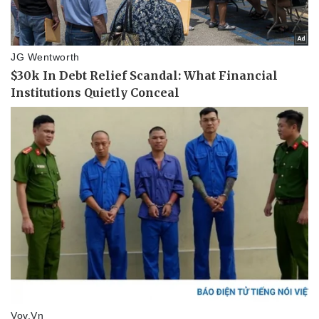
Vụ án
Vũ khí
Tin nóng
Việt Nam
Tư vấn luật
Phân tích