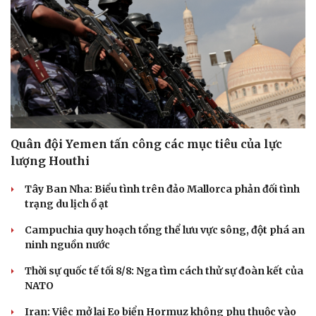
Quân đội Yemen tấn công các mục tiêu của lực
lượng Houthi
Tây Ban Nha: Biểu tình trên đảo Mallorca phản đối tình
trạng du lịch ồ ạt
Campuchia quy hoạch tổng thể lưu vực sông, đột phá an
ninh nguồn nước
Du lịch
Podcast
Tư vấn
Câu chuyện thời sự
Thời sự quốc tế tối 8/8: Nga tìm cách thử sự đoàn kết của
Săn Tour
Đọc truyện đêm khuya
NATO
check-in
Cửa sổ tình yêu
Iran: Việc mở lại Eo biển Hormuz không phụ thuộc vào
Kể chuyện cho bé