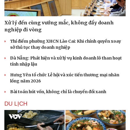
Xử lý đến cùng vướng mắc, không đẩy doanh
nghiệp đi vòng
Thí điểm phường XHCN Lào Cai: Khi chính quyền xoay
Sức khỏe
Đời sống
sở thủ tục thay doanh nghiệp
Dinh dưỡng - món ngon
Nhà đẹp
Đà Nẵng: Phát hiện và xử lý vụ kinh doanh lô than hoạt
Cây thuốc
Blog
tính nhập lậu
Sản phụ khoa
Tình yêu - Gia đình
Nhi khoa
Hưng Yên tổ chức Lễ hội và xúc tiến thương mại nhãn
Nam khoa
lồng năm 2026
Làm đẹp - giảm cân
Phòng mạch online
Bài toán hút vốn, không chỉ là chuyển đổi xanh
Ăn sạch sống khỏe
DU LỊCH