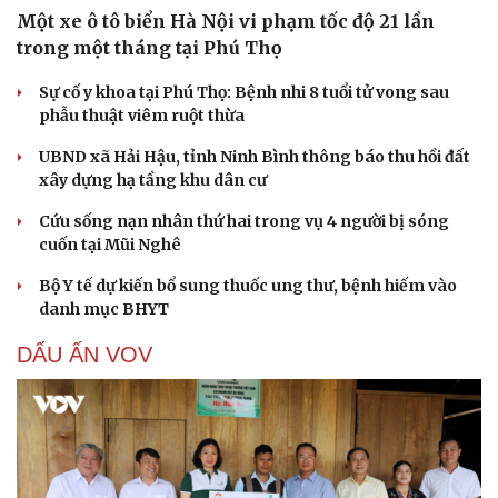
Một xe ô tô biển Hà Nội vi phạm tốc độ 21 lần
trong một tháng tại Phú Thọ
Sự cố y khoa tại Phú Thọ: Bệnh nhi 8 tuổi tử vong sau
phẫu thuật viêm ruột thừa
UBND xã Hải Hậu, tỉnh Ninh Bình thông báo thu hồi đất
xây dựng hạ tầng khu dân cư
Cứu sống nạn nhân thứ hai trong vụ 4 người bị sóng
cuốn tại Mũi Nghê
Bộ Y tế dự kiến bổ sung thuốc ung thư, bệnh hiếm vào
danh mục BHYT
DẤU ẤN VOV
Cải chính