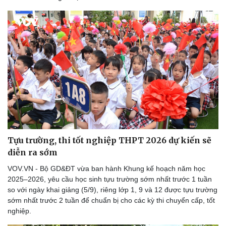
Thể thao
Ô tô - Xe máy
Bóng đá
Ô tô
Lịch thi đấu bóng đá
Xe máy
Thế giới thể thao
Tư vấn
eSports
Hậu trường
Tựu trường, thi tốt nghiệp THPT 2026 dự kiến sẽ
diễn ra sớm
VOV.VN - Bộ GD&ĐT vừa ban hành Khung kế hoạch năm học
2025–2026, yêu cầu học sinh tựu trường sớm nhất trước 1 tuần
so với ngày khai giảng (5/9), riêng lớp 1, 9 và 12 được tựu trường
sớm nhất trước 2 tuần để chuẩn bị cho các kỳ thi chuyển cấp, tốt
nghiệp.