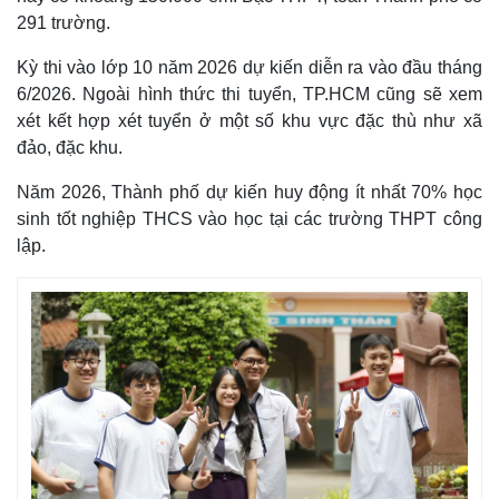
291 trường.
Kỳ thi vào lớp 10 năm 2026 dự kiến diễn ra vào đầu tháng
6/2026. Ngoài hình thức thi tuyển, TP.HCM cũng sẽ xem
xét kết hợp xét tuyển ở một số khu vực đặc thù như xã
đảo, đặc khu.
Năm 2026, Thành phố dự kiến huy động ít nhất 70% học
sinh tốt nghiệp THCS vào học tại các trường THPT công
lập.
Thế giới
Multimedia
Quan sát
Video
Cuộc sống đó đây
Ảnh
Hồ sơ
E-Magazine
Infographic