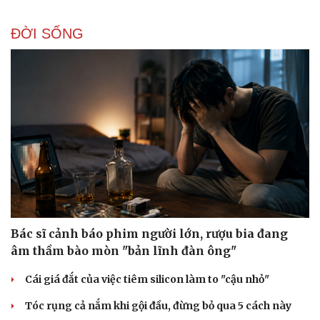
ĐỜI SỐNG
Doanh nghiệp
Công nghệ
Thông tin doanh nghiệp
Sành điệu
Doanh nghiệp 24h
Tin Công nghệ
Doanh nhân
Trải nghiệm
Vì cộng đồng
Chuyển đổi số
Bác sĩ cảnh báo phim người lớn, rượu bia đang
âm thầm bào mòn "bản lĩnh đàn ông"
Cái giá đắt của việc tiêm silicon làm to "cậu nhỏ"
Tóc rụng cả nắm khi gội đầu, đừng bỏ qua 5 cách này