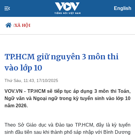
English
XÃ HỘI
/
TP.HCM giữ nguyên 3 môn thi
Chính trị
Xã hội
Đảng
Tin 24h
vào lớp 10
Tổ chức nhân sự
Dự báo thời tiết
Quốc hội
Giáo dục
Thứ Sáu, 11:43, 17/10/2025
Nhận diện sự thật
Dấu ấn VOV
Việc làm
VOV.VN - TP.HCM sẽ tiếp tục áp dụng 3 môn thi Toán,
Biển đảo
Ngữ văn và Ngoại ngữ trong kỳ tuyển sinh vào lớp 10
năm 2026.
Theo Sở Giáo dục và Đào tạo TP.HCM, đây là kỳ tuyển
sinh đầu tiên sau khi thành phố sáp nhập với Bình Dương