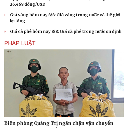
26.468 đồng/USD
Giá vàng hôm nay 8/8: Giá vàng trong nước và thế giới
lại tăng
Giá cà phê hôm nay 8/8: Giá cà phê trong nước ổn định
PHÁP LUẬT
Văn hóa
Giải trí
Sân khấu - Điện ảnh
Nghệ sĩ
Văn học
Thời trang
Âm nhạc
Sao Việt
Di sản
Biên phòng Quảng Trị ngăn chặn vận chuyển