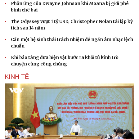
Phản ứng của Dwayne Johnson khi Moana bị giới phê
bình chê bai
The Odyssey vượt 1 tỷ USD, Christopher Nolan tái lập kỳ
tích sau 14 năm
Cần một hệ sinh thái trách nhiệm để ngăn âm nhạc lệch
chuẩn
Khi bảo tàng đưa hiện vật bước ra khỏi tủ kính trò
chuyện cùng công chúng
KINH TẾ