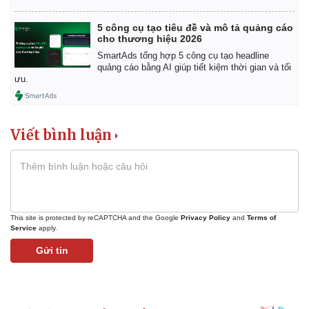
5 công cụ tạo tiêu đề và mô tả quảng cáo
cho thương hiệu 2026
SmartAds tổng hợp 5 công cụ tạo headline
quảng cáo bằng AI giúp tiết kiệm thời gian và tối
ưu.
Viết bình luận
This site is protected by reCAPTCHA and the Google
Privacy Policy
and
Terms of
Service
apply.
Kinh tế
Thị trường
Gửi tin
Bất động sản
Giá vàng
Khởi nghiệp
Tiêu dùng
Tỷ giá
Chứng khoán