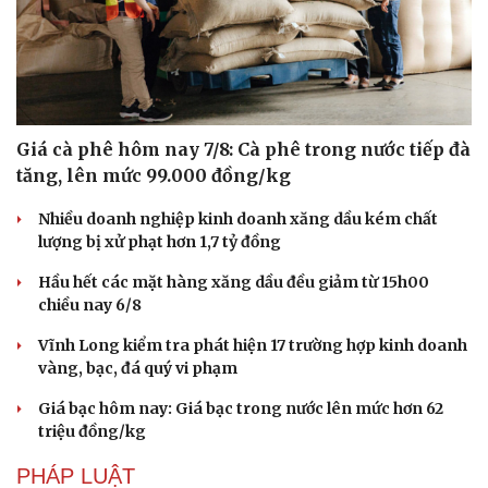
Giá cà phê hôm nay 7/8: Cà phê trong nước tiếp đà
tăng, lên mức 99.000 đồng/kg
Nhiều doanh nghiệp kinh doanh xăng dầu kém chất
lượng bị xử phạt hơn 1,7 tỷ đồng
Hầu hết các mặt hàng xăng dầu đều giảm từ 15h00
chiều nay 6/8
Văn hóa
Giải trí
Vĩnh Long kiểm tra phát hiện 17 trường hợp kinh doanh
Sân khấu - Điện ảnh
Nghệ sĩ
vàng, bạc, đá quý vi phạm
Văn học
Thời trang
Âm nhạc
Sao Việt
Giá bạc hôm nay: Giá bạc trong nước lên mức hơn 62
Di sản
triệu đồng/kg
PHÁP LUẬT