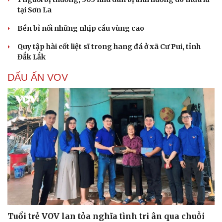
tại Sơn La
Bền bỉ nối những nhịp cầu vùng cao
Quy tập hài cốt liệt sĩ trong hang đá ở xã Cư Pui, tỉnh
Đắk Lắk
DẤU ẤN VOV
Tuổi trẻ VOV lan tỏa nghĩa tình tri ân qua chuỗi