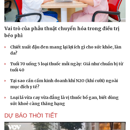
Vai trò của phẫu thuật chuyển hóa trong điều trị
béo phì
Chiết xuất đậu đen mang lại lợi ích gì cho sức khỏe, làn
da?
Tuổi 70 uống 5 loại thuốc mỗi ngày: Giá như chuẩn bị từ
tuổi 40
Tại sao cần cấm kinh doanh khí N2O (khí cười) ngoài
mục đích y tế?
Loại lá vừa cay vừa đắng là vị thuốc bổ gan, biết dùng
sức khoẻ càng thăng hạng
DỰ BÁO THỜI TIẾT