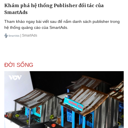
Khám phá hệ thống Publisher đối tác của
SmartAds
Tham khảo ngay bài viết sau để nắm danh sách publisher trong
Doanh nghiệp
Công nghệ
hệ thống quảng cáo của SmartAds.
Thông tin doanh nghiệp
Sành điệu
| SmartAds
Doanh nghiệp 24h
Tin Công nghệ
Doanh nhân
Trải nghiệm
Vì cộng đồng
Chuyển đổi số
ĐỜI SỐNG