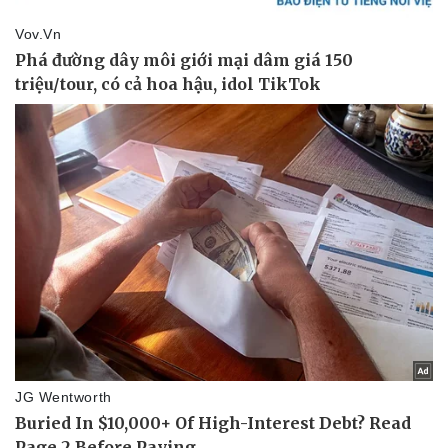
Vụ án
Vũ khí
Tin nóng
Việt Nam
Tư vấn luật
Phân tích