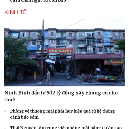
ca từ chốn ngục tù Côn Đảo
KINH TẾ
Sức khỏe
Đời sống
Dinh dưỡng - món ngon
Nhà đẹp
Cây thuốc
Blog
Sản phụ khoa
Tình yêu - Gia đình
Nhi khoa
Nam khoa
Làm đẹp - giảm cân
Phòng mạch online
Ninh Bình đầu tư 502 tỷ đồng xây chung cư cho
Ăn sạch sống khỏe
thuê
Phòng vệ thương mại phát huy hiệu quả từ hệ thống
cảnh báo sớm
Thái Nguyên tập trung giải phóng mặt bằng dự án cao