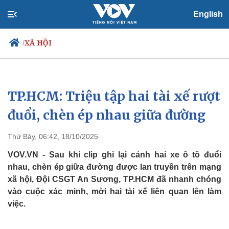
English
XÃ HỘI
/
TP.HCM: Triệu tập hai tài xế rượt
Chính trị
Xã hội
Đảng
Tin 24h
đuổi, chèn ép nhau giữa đường
Tổ chức nhân sự
Dự báo thời tiết
Quốc hội
Giáo dục
Thứ Bảy, 06:42, 18/10/2025
Nhận diện sự thật
Dấu ấn VOV
Việc làm
VOV.VN - Sau khi clip ghi lại cảnh hai xe ô tô đuổi
Biển đảo
nhau, chèn ép giữa đường được lan truyền trên mạng
xã hội, Đội CSGT An Sương, TP.HCM đã nhanh chóng
vào cuộc xác minh, mời hai tài xế liên quan lên làm
việc.