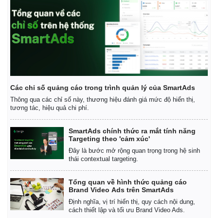
Các chỉ số quảng cáo trong trình quản lý của SmartAds
Thông qua các chỉ số này, thương hiệu đánh giá mức độ hiển thị,
tương tác, hiệu quả chi phí.
SmartAds chính thức ra mắt tính năng
Targeting theo 'cảm xúc'
Đây là bước mở rộng quan trọng trong hệ sinh
thái contextual targeting.
Kinh tế
Thị trường
Bất động sản
Giá vàng
Tổng quan về hình thức quảng cáo
Brand Video Ads trên SmartAds
Khởi nghiệp
Tiêu dùng
Định nghĩa, vị trí hiển thị, quy cách nội dung,
Tỷ giá
cách thiết lập và tối ưu Brand Video Ads.
Chứng khoán