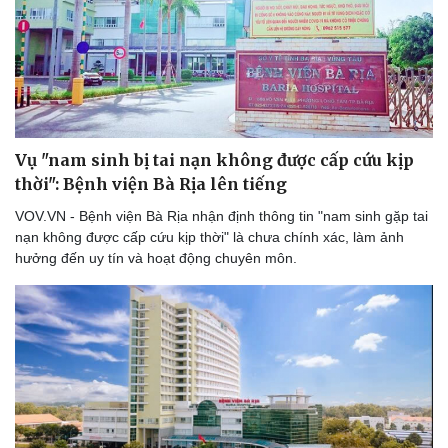
Thể thao
Ô tô - Xe máy
Bóng đá
Ô tô
Lịch thi đấu bóng đá
Xe máy
Thế giới thể thao
Tư vấn
eSports
Hậu trường
Vụ "nam sinh bị tai nạn không được cấp cứu kịp
thời": Bệnh viện Bà Rịa lên tiếng
VOV.VN - Bệnh viện Bà Rịa nhận định thông tin "nam sinh gặp tai
nạn không được cấp cứu kịp thời" là chưa chính xác, làm ảnh
hưởng đến uy tín và hoạt động chuyên môn.