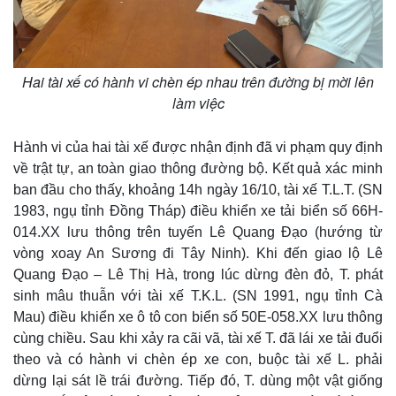
Hai tài xế có hành vi chèn ép nhau trên đường bị mời lên
làm việc
Hành vi của hai tài xế được nhận định đã vi phạm quy định
về trật tự, an toàn giao thông đường bộ. Kết quả xác minh
ban đầu cho thấy, khoảng 14h ngày 16/10, tài xế T.L.T. (SN
1983, ngụ tỉnh Đồng Tháp) điều khiển xe tải biển số 66H-
014.XX lưu thông trên tuyến Lê Quang Đạo (hướng từ
vòng xoay An Sương đi Tây Ninh). Khi đến giao lộ Lê
Quang Đạo – Lê Thị Hà, trong lúc dừng đèn đỏ, T. phát
sinh mâu thuẫn với tài xế T.K.L. (SN 1991, ngụ tỉnh Cà
Mau) điều khiển xe ô tô con biển số 50E-058.XX lưu thông
cùng chiều. Sau khi xảy ra cãi vã, tài xế T. đã lái xe tải đuổi
theo và có hành vi chèn ép xe con, buộc tài xế L. phải
dừng lại sát lề trái đường. Tiếp đó, T. dùng một vật giống