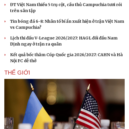
ĐT Việt Nam thiếu 5 trụ cột, cầu thủ Campuchia tươi rói
trên sân tập
Tin bóng đá 6-8: Nhân tố bí ẩn xuất hiện ở trận Việt Nam
vs Campuchia?
Lịch thi đấu V-League 2026/2027: HAGL đối đầu Nam
Định ngay ở trận ra quân
Kết quả bốc thăm Cúp Quốc gia 2026/2027: CAHN và Hà
Nội FC dễ thở
THẾ GIỚI
Du lịch
Podcast
Tư vấn
Câu chuyện thời sự
Săn Tour
Đọc truyện đêm khuya
check-in
Cửa sổ tình yêu
Kể chuyện cho bé