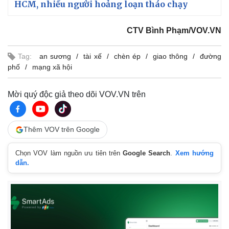
HCM, nhiều người hoảng loạn tháo chạy
CTV Bình Phạm/VOV.VN
Tag:
an sương
tài xế
chèn ép
giao thông
đường
phố
mạng xã hội
Mời quý độc giả theo dõi VOV.VN trên
Thêm VOV trên Google
Chọn VOV làm nguồn ưu tiên trên
Google Search
.
Xem hướng
dẫn.