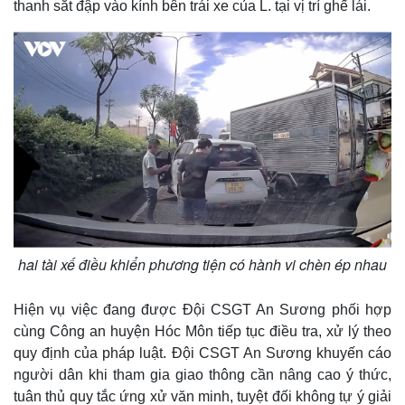
thanh sắt đập vào kính bên trái xe của L. tại vị trí ghế lái.
hai tài xế điều khiển phương tiện có hành vi chèn ép nhau
Thế giới
Multimedia
Quan sát
Video
Cuộc sống đó đây
Ảnh
Hiện vụ việc đang được Đội CSGT An Sương phối hợp
Hồ sơ
E-Magazine
cùng Công an huyện Hóc Môn tiếp tục điều tra, xử lý theo
Infographic
quy định của pháp luật. Đội CSGT An Sương khuyến cáo
người dân khi tham gia giao thông cần nâng cao ý thức,
tuân thủ quy tắc ứng xử văn minh, tuyệt đối không tự ý giải