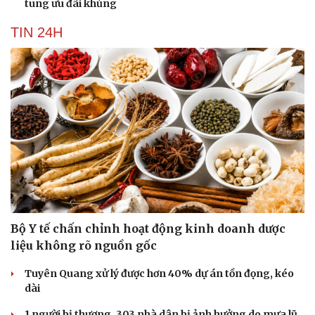
tung ưu đãi khủng
TIN 24H
Bộ Y tế chấn chỉnh hoạt động kinh doanh dược
liệu không rõ nguồn gốc
Tuyên Quang xử lý được hơn 40% dự án tồn đọng, kéo
dài
Cải chính
1 người bị thương, 303 nhà dân bị ảnh hưởng do mưa lũ