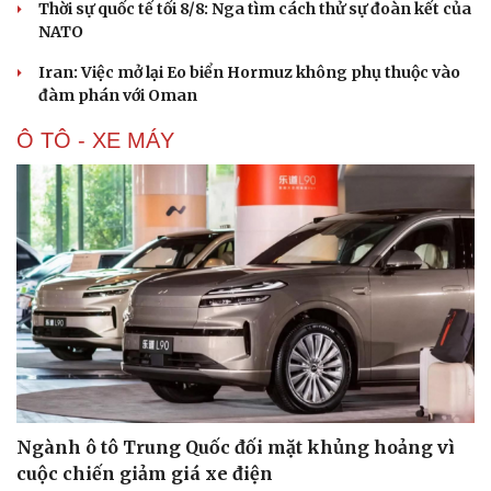
Thời sự quốc tế tối 8/8: Nga tìm cách thử sự đoàn kết của
NATO
Iran: Việc mở lại Eo biển Hormuz không phụ thuộc vào
đàm phán với Oman
Ô TÔ - XE MÁY
Văn hóa
Giải trí
Sân khấu - Điện ảnh
Nghệ sĩ
Văn học
Thời trang
Âm nhạc
Sao Việt
Di sản
Ngành ô tô Trung Quốc đối mặt khủng hoảng vì
cuộc chiến giảm giá xe điện