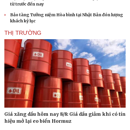
từ trước đến nay
Bảo tàng Tưởng niệm Hòa bình tại Nhật Bản đón lượng
khách kỷ lục
THỊ TRƯỜNG
Doanh nghiệp
Công nghệ
Giá xăng dầu hôm nay 8/8: Giá dầu giảm khi có tín
Thông tin doanh nghiệp
Sành điệu
Doanh nghiệp 24h
Tin Công nghệ
hiệu mở lại eo biển Hormuz
Doanh nhân
Trải nghiệm