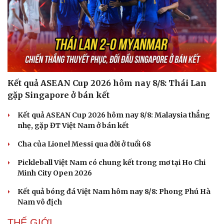
Sức khỏe
Đời sống
Dinh dưỡng - món ngon
Nhà đẹp
Cây thuốc
Blog
Sản phụ khoa
Tình yêu - Gia đình
Nhi khoa
Nam khoa
Làm đẹp - giảm cân
Kết quả ASEAN Cup 2026 hôm nay 8/8: Thái Lan
Phòng mạch online
gặp Singapore ở bán kết
Ăn sạch sống khỏe
Kết quả ASEAN Cup 2026 hôm nay 8/8: Malaysia thắng
nhẹ, gặp ĐT Việt Nam ở bán kết
Cha của Lionel Messi qua đời ở tuổi 68
Pickleball Việt Nam có chung kết trong mơ tại Ho Chi
Minh City Open 2026
Kết quả bóng đá Việt Nam hôm nay 8/8: Phong Phú Hà
Nam vô địch
THẾ GIỚI