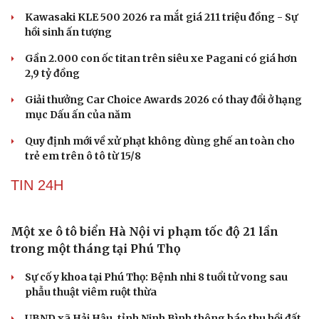
Kawasaki KLE 500 2026 ra mắt giá 211 triệu đồng - Sự
hồi sinh ấn tượng
Gần 2.000 con ốc titan trên siêu xe Pagani có giá hơn
2,9 tỷ đồng
Giải thưởng Car Choice Awards 2026 có thay đổi ở hạng
mục Dấu ấn của năm
Quy định mới về xử phạt không dùng ghế an toàn cho
trẻ em trên ô tô từ 15/8
TIN 24H
Một xe ô tô biển Hà Nội vi phạm tốc độ 21 lần
trong một tháng tại Phú Thọ
Sự cố y khoa tại Phú Thọ: Bệnh nhi 8 tuổi tử vong sau
phẫu thuật viêm ruột thừa
UBND xã Hải Hậu, tỉnh Ninh Bình thông báo thu hồi đất