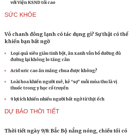
với Viện KSND tối cao
SỨC KHỎE
Vỏ chanh đông lạnh có tác dụng gì? Sự thật có thể
khiến bạn bất ngờ
Loại quả siêu giàu tinh bột, ăn xanh vẫn bổ dưỡng đủ
đường lại không lo tăng cân
Acid uric cao ăn măng chua được không?
Loài hoa khiến người mê, kẻ “sợ” mỗi mùa thu là vị
thuốc trong y học cổ truyền
9 lợi ích khiến nhiều người bất ngờ từ thịt ếch
DỰ BÁO THỜI TIẾT
Thời tiết ngày 9/8: Bắc Bộ nắng nóng, chiều tối có