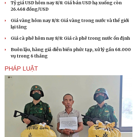
Vì cộng đồng
Chuyển đổi số
Tỷ giá USD hôm nay 8/8: Giá bán USD hạ xuống còn
26.468 đồng/USD
Giá vàng hôm nay 8/8: Giá vàng trong nước và thế giới
lại tăng
Giá cà phê hôm nay 8/8: Giá cà phê trong nước ổn định
Buôn lậu, hàng giả diễn biến phức tạp, xử lý gần 68.000
vụ trong 6 tháng
PHÁP LUẬT