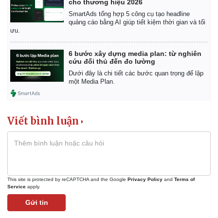
cho thương hiệu 2026
SmartAds tổng hợp 5 công cụ tạo headline
quảng cáo bằng AI giúp tiết kiệm thời gian và tối
ưu.
6 bước xây dựng media plan: từ nghiên
cứu đối thủ đến đo lường
Dưới đây là chi tiết các bước quan trọng để lập
một Media Plan.
Viết bình luận
This site is protected by reCAPTCHA and the Google
Privacy Policy
and
Terms of
Service
apply.
Gửi tin