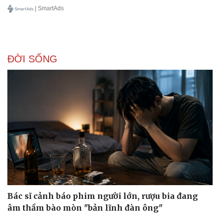
| SmartAds
ĐỜI SỐNG
Bác sĩ cảnh báo phim người lớn, rượu bia đang
âm thầm bào mòn "bản lĩnh đàn ông"