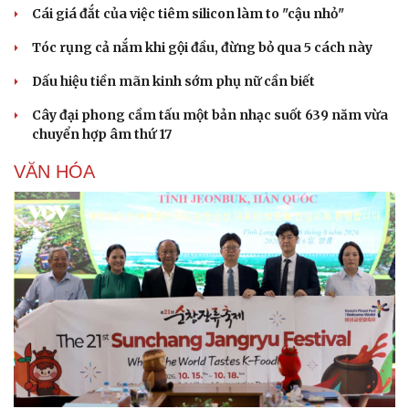
Cái giá đắt của việc tiêm silicon làm to "cậu nhỏ"
Tóc rụng cả nắm khi gội đầu, đừng bỏ qua 5 cách này
Dấu hiệu tiền mãn kinh sớm phụ nữ cần biết
Cây đại phong cầm tấu một bản nhạc suốt 639 năm vừa
Pháp luật
Quân sự - Quốc phòng
chuyển hợp âm thứ 17
Vụ án
Vũ khí
VĂN HÓA
Tin nóng
Việt Nam
Tư vấn luật
Phân tích