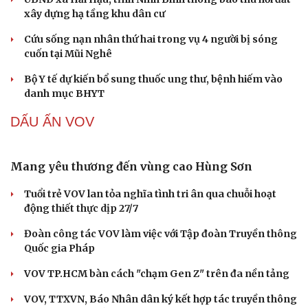
xây dựng hạ tầng khu dân cư
Cứu sống nạn nhân thứ hai trong vụ 4 người bị sóng
cuốn tại Mũi Nghê
Bộ Y tế dự kiến bổ sung thuốc ung thư, bệnh hiếm vào
danh mục BHYT
DẤU ẤN VOV
Mang yêu thương đến vùng cao Hùng Sơn
Tuổi trẻ VOV lan tỏa nghĩa tình tri ân qua chuỗi hoạt
động thiết thực dịp 27/7
Du lịch
Podcast
Đoàn công tác VOV làm việc với Tập đoàn Truyền thông
Quốc gia Pháp
Tư vấn
Câu chuyện thời sự
Săn Tour
Đọc truyện đêm khuya
VOV TP.HCM bàn cách "chạm Gen Z" trên đa nền tảng
check-in
Cửa sổ tình yêu
Kể chuyện cho bé
VOV, TTXVN, Báo Nhân dân ký kết hợp tác truyền thông
Hạt giống tâm hồn