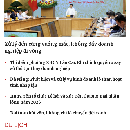
Xử lý đến cùng vướng mắc, không đẩy doanh
nghiệp đi vòng
Thí điểm phường XHCN Lào Cai: Khi chính quyền xoay
Thể thao
Ô tô - Xe máy
sở thủ tục thay doanh nghiệp
Bóng đá
Ô tô
Đà Nẵng: Phát hiện và xử lý vụ kinh doanh lô than hoạt
Lịch thi đấu bóng đá
Xe máy
tính nhập lậu
Thế giới thể thao
Tư vấn
eSports
Hưng Yên tổ chức Lễ hội và xúc tiến thương mại nhãn
Hậu trường
lồng năm 2026
Bài toán hút vốn, không chỉ là chuyển đổi xanh
DU LỊCH