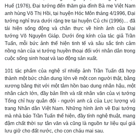
Huế (1976), Đại tướng đến thăm gia đình Bà mẹ Việt Nam
anh hùng Võ Thị Hồi, tại huyện Hóc Môn tháng 4/1996, Đại
tướng nghỉ trưa dưới rặng tre tại huyện Củ chi (1996)… đã
tái hiện sống động và chân thực về hình ảnh của Đại
tướng Võ Nguyên Giáp. Dưới ống kính của tác giả Trần
Tuấn, mỗi bức ảnh thể hiện tinh tế và sâu sắc tình cảm
nồng nàn của vị tướng huyền thoại đối với nhân dân trong
cuộc sống sinh hoạt và lao động sản xuất.
101 tác phẩm của nghệ sĩ nhiếp ảnh Trần Tuấn đã hợp
thành một bức chân dung lớn về một con người thật, bằng
xương bằng thịt với một tâm hồn bao dung nhân hậu, một
nhân cách lớn, đầy bản lĩnh và rất nhân văn của vị tướng
Tổng chỉ huy quân đội - người anh cả của Lực lượng vũ
trang Nhân dân Việt Nam. Những hình ảnh về Đại tướng
mà nhà báo Trần Tuấn thể hiện, đầy tính nghệ thuật, mang
đậm chất thời sự tân văn và cũng là nguồn tư liệu quí giá
lưu giữ cho đất nước, cho con cháu mai sau.