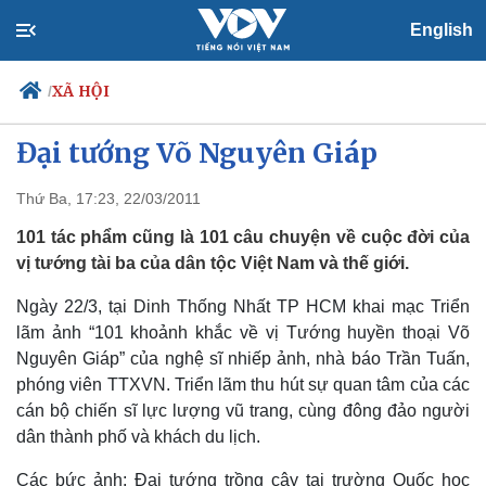
English
XÃ HỘI
/
Triển lãm 101 khoảnh khắc về
Đại tướng Võ Nguyên Giáp
Thứ Ba, 17:23, 22/03/2011
Chính trị
Xã hội
Đảng
Tin 24h
101 tác phẩm cũng là 101 câu chuyện về cuộc đời của
Tổ chức nhân sự
Dự báo thời tiết
vị tướng tài ba của dân tộc Việt Nam và thế giới.
Quốc hội
Giáo dục
Nhận diện sự thật
Dấu ấn VOV
Ngày 22/3, tại Dinh Thống Nhất TP HCM khai mạc Triển
Việc làm
lãm ảnh “101 khoảnh khắc về vị Tướng huyền thoại Võ
Biển đảo
Nguyên Giáp” của nghệ sĩ nhiếp ảnh, nhà báo Trần Tuấn,
phóng viên TTXVN. Triển lãm thu hút sự quan tâm của các
cán bộ chiến sĩ lực lượng vũ trang, cùng đông đảo người
dân thành phố và khách du lịch.
Các bức ảnh: Đại tướng trồng cây tại trường Quốc học