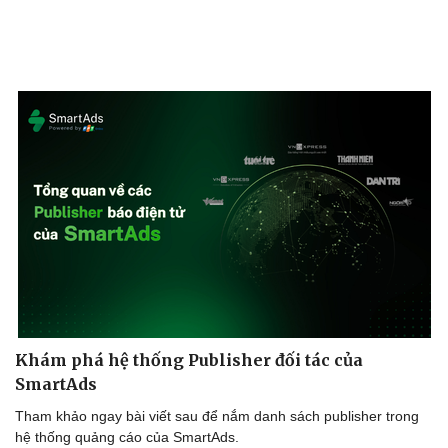
Kinh tế
Thị trường
Bất động sản
Giá vàng
Khởi nghiệp
Tiêu dùng
Tỷ giá
Chứng khoán
Giá cà phê
Khám phá hệ thống Publisher đối tác của
SmartAds
Tham khảo ngay bài viết sau để nắm danh sách publisher trong
hệ thống quảng cáo của SmartAds.