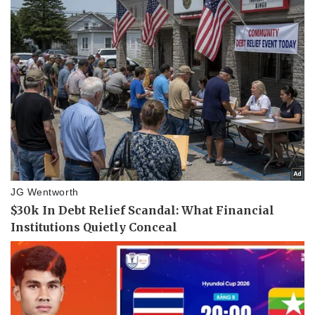
Sức khỏe
Đời sống
Dinh dưỡng - món ngon
Nhà đẹp
Cây thuốc
Blog
Sản phụ khoa
Tình yêu - Gia đình