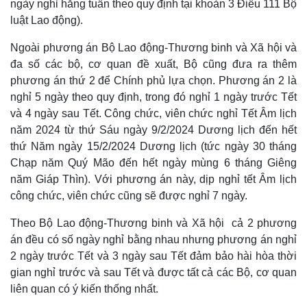
ngày nghỉ hằng tuần theo quy định tại khoản 3 Điều 111 Bộ
luật Lao động).
Ngoài phương án Bộ Lao động-Thương binh và Xã hội và
đa số các bộ, cơ quan đề xuất, Bộ cũng đưa ra thêm
phương án thứ 2 để Chính phủ lựa chọn. Phương án 2 là
Kinh tế
Thị trường
nghỉ 5 ngày theo quy định, trong đó nghỉ 1 ngày trước Tết
Bất động sản
Giá vàng
và 4 ngày sau Tết. Công chức, viên chức nghỉ Tết Âm lịch
Khởi nghiệp
Tiêu dùng
Tỷ giá
năm 2024 từ thứ Sáu ngày 9/2/2024 Dương lịch đến hết
Chứng khoán
thứ Năm ngày 15/2/2024 Dương lịch (tức ngày 30 tháng
Giá cà phê
Chạp năm Quý Mão đến hết ngày mùng 6 tháng Giêng
năm Giáp Thìn). Với phương án này, dịp nghỉ tết Âm lịch
công chức, viên chức cũng sẽ được nghỉ 7 ngày.
Theo Bộ Lao động-Thương binh và Xã hội cả 2 phương
án đều có số ngày nghỉ bằng nhau nhưng phương án nghỉ
2 ngày trước Tết và 3 ngày sau Tết đảm bảo hài hòa thời
gian nghỉ trước và sau Tết và được tất cả các Bộ, cơ quan
liên quan có ý kiến thống nhất.