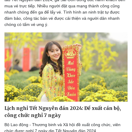
mua vé trực tiếp. Nhiều người đặt qua mạng thành công cũng
nhanh chóng đến ga để lấy vé. Tình hình an ninh trật tự được
đảm bảo, công tác bán vé được cải thiện và người dân nhanh
chóng có tấm vé ưng ý.
Du lịch
Podcast
Lịch nghỉ Tết Nguyên đán 2024: Đề xuất cán bộ,
Tư vấn
Câu chuyện thời sự
Săn Tour
Đọc truyện đêm khuya
công chức nghỉ 7 ngày
check-in
Cửa sổ tình yêu
Bộ Lao động - Thương binh và Xã hội đề xuất công chức, viên
Kể chuyện cho bé
chức được nghỉ 7 ngày dịp Tết Nguyên đán 2024.