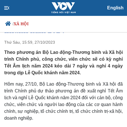
Trình Chính phủ phương án
English
nghỉ Tết Âm lịch và Lễ Quốc
XÃ HỘI
/
khánh năm 2024
Thứ Sáu, 15:59, 27/10/2023
Theo phương án Bộ Lao động-Thương binh và Xã hội
Chính trị
Xã hội
trình Chính phủ, công chức, viên chức sẽ có kỳ nghỉ
Đảng
Tin 24h
Tết Âm lịch năm 2024 kéo dài 7 ngày và nghỉ 4 ngày
Tổ chức nhân sự
Dự báo thời tiết
trong dịp Lễ Quốc khánh năm 2024.
Quốc hội
Giáo dục
Nhận diện sự thật
Dấu ấn VOV
Hôm nay, 27/10, Bộ Lao động-Thương binh và Xã hội đã
Việc làm
trình Chính phủ dự thảo phương án đề xuất nghỉ Tết Âm
Biển đảo
lịch và nghỉ Lễ Quốc khánh năm 2024 đối với cán bộ, công
chức, viên chức và người lao động của các cơ quan hành
chính, sự nghiệp, tổ chức chính trị, tổ chức chính trị-xã hội,
doanh nghiệp.