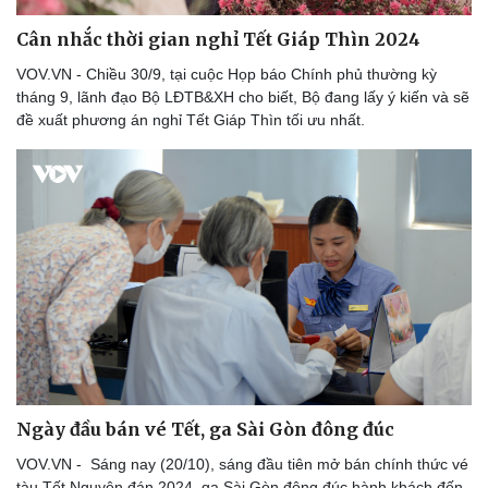
Âm nhạc
Sao Việt
Cân nhắc thời gian nghỉ Tết Giáp Thìn 2024
Di sản
VOV.VN - Chiều 30/9, tại cuộc Họp báo Chính phủ thường kỳ
tháng 9, lãnh đạo Bộ LĐTB&XH cho biết, Bộ đang lấy ý kiến và sẽ
đề xuất phương án nghỉ Tết Giáp Thìn tối ưu nhất.
Ngày đầu bán vé Tết, ga Sài Gòn đông đúc
VOV.VN - Sáng nay (20/10), sáng đầu tiên mở bán chính thức vé
tàu Tết Nguyên đán 2024, ga Sài Gòn đông đúc hành khách đến