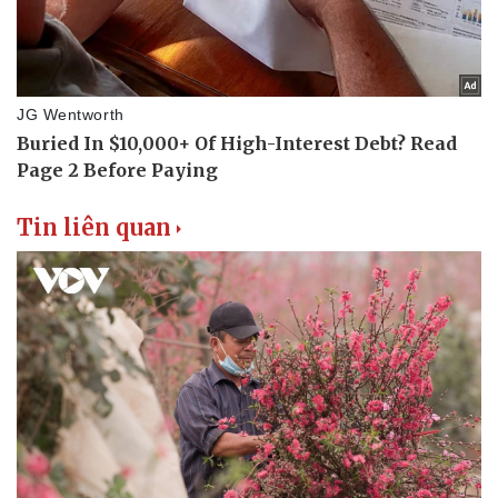
Tin liên quan
Văn hóa
Giải trí
Sân khấu - Điện ảnh
Nghệ sĩ
Văn học
Thời trang