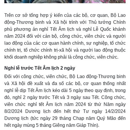
Trên cơ sở tổng hợp ý kiến của các bộ, cơ quan, Bộ Lao
động-Thương binh và Xã hội trình với Thủ tướng Chính
phủ phương án nghỉ Tết Âm lịch và nghỉ Lễ Quốc khánh
năm 2024 đối với cán bộ, công chức, viên chức và người
lao động của các cơ quan hành chính, sự nghiệp, tổ chức
chính trị, tổ chức chính trị-xã hội và người lao động thuộc
Thế giới
Multimedia
khối doanh nghiệp không phải là công chức, viên chức.
Quan sát
Video
Cuộc sống đó đây
Ảnh
Nghỉ lễ trước Tết Âm lịch 2 ngày
Hồ sơ
E-Magazine
Đối với công chức, viên chức, Bộ Lao động-Thương binh
Infographic
và Xã hội đề xuất và đa số các bộ, cơ quan thống nhất
nghỉ lễ dịp Tết Âm lịch kéo dài 5 ngày theo quy định, trong
đó, nghỉ 2 ngày trước Tết và 3 ngày sau Tết. Công chức,
viên chức nghỉ tết Âm lịch năm 2024 từ thứ Năm ngày
8/2/2024 Dương lịch đến hết thứ Tư ngày 14/2/2024
Dương lịch (tức ngày 29 tháng Chạp năm Quý Mão đến
hết ngày mùng 5 tháng Giêng năm Giáp Thìn).