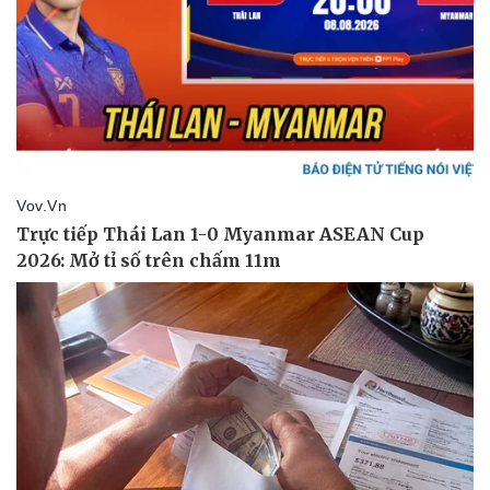
Nhi khoa
Nam khoa
Làm đẹp - giảm cân
Phòng mạch online
Ăn sạch sống khỏe