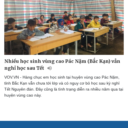
Nhiều học sinh vùng cao Pác Nặm (Bắc Kạn) vẫn
nghỉ học sau Tết
VOV.VN - Hàng chục em học sinh tại huyện vùng cao Pác Nặm,
tỉnh Bắc Kạn vẫn chưa tới lớp và có nguy cơ bỏ học sau kỳ nghỉ
Cải chính
Tết Nguyên đán. Đây cũng là tình trạng diễn ra nhiều năm qua tại
huyện vùng cao này.