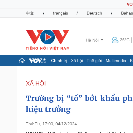
VO
中文
/
français
/
Deutsch
/
Bahas
26°C
Hà Nội
Chính trị
Xã hội
Thế giới
Multimedia
K
Chính trị
Xã hội
Đảng
Tin 24h
XÃ HỘI
Tổ chức nhân sự
Dự báo thời tiết
Quốc hội
Giáo dục
Trường bị “tố” bớt khẩu ph
Nhận diện sự thật
Dấu ấn VOV
Việc làm
hiệu trưởng
Biển đảo
Pháp luật
Quân sự - Quốc phòng
Thứ Tư, 17:00, 04/12/2024
Vụ án
Vũ khí