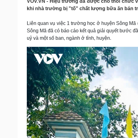
VOV.VN - Hiệu trưởng đã được cho thôi chức 
Tin nóng
Việt Nam
khi nhà trường bị "tố" chất lượng bữa ăn bán 
Tư vấn luật
Phân tích
Liên quan vụ việc 1 trường học ở huyện Sông Mã (
Sông Mã đã có báo cáo kết quả giải quyết bước đầ
Sức khỏe
Đời sống
uỷ và một số ban, ngành ở tỉnh, huyện.
Dinh dưỡng - món ngon
Nhà đẹp
Cây thuốc
Blog
Sản phụ khoa
Tình yêu - Gia đình
Nhi khoa
Nam khoa
Làm đẹp - giảm cân
Phòng mạch online
Ăn sạch sống khỏe
Cải chính