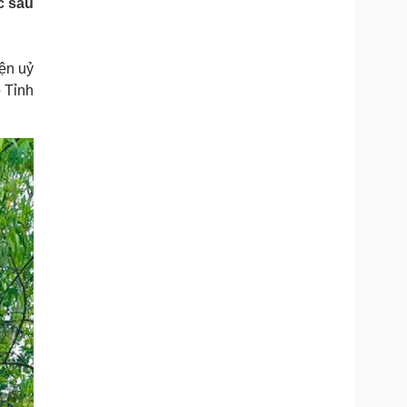
c sau
Doanh nghiệp 24h
Tin Công nghệ
Doanh nhân
Trải nghiệm
ì cộng đồng
Chuyển đổi số
ện uỷ
 Tỉnh
u lịch
Podcast
Tư vấn
Câu chuyện thời sự
Săn Tour
Đọc truyện đêm khuya
heck-in
Cửa sổ tình yêu
Kể chuyện cho bé
Hạt giống tâm hồn