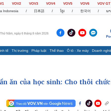
V1
VOV2
VOV3
VOV4
VOV5
VOV6
VOV GT
a Indonesia
/
日本語
/
ខ្មែរ
/
한국어
/
ພາ
Thứ Năm, ngày 6 tháng 8 năm 2026
Po
inh tế
Thị trường
Pháp luật
Thể thao
Ô tô - Xe máy
Doanh nghi
Thế giới
Multimedia
K
Quan sát
Video
B
Cuộc sống đó đây
Ảnh
K
Hồ sơ
E-Magazine
ần ăn của học sinh: Cho thôi chức
Infographic
Thể thao
Ô tô - Xe máy
D
Bóng đá
Ô tô
T