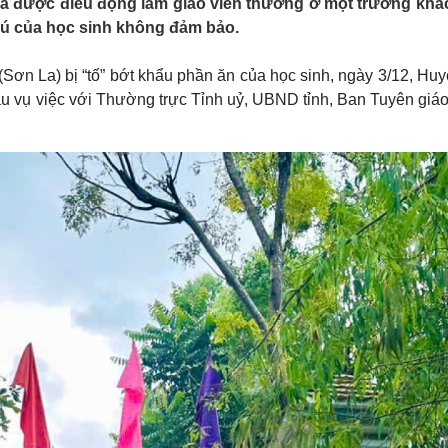
và được điều động làm giáo viên thường ở một trường khá
Lịch thi đấu bóng đá
Xe máy
trú của học sinh không đảm bảo.
Thế giới thể thao
Tư vấn
eSports
V
Hậu trường
Sơn La) bị “tố” bớt khẩu phần ăn của học sinh, ngày 3/12, Huy
u vụ việc với Thường trực Tỉnh uỷ, UBND tỉnh, Ban Tuyên giáo
Văn hóa
Giải trí
D
Sân khấu - Điện ảnh
Nghệ sĩ
Văn học
Thời trang
Âm nhạc
Sao Việt
c
Di sản