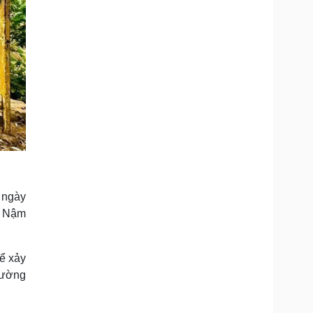
 ngày
c Nậm
ể xảy
rường