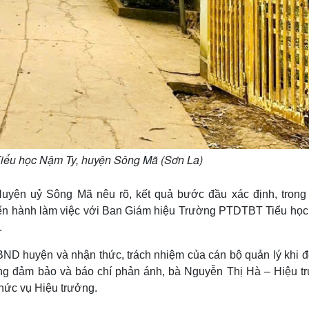
ểu học Nậm Ty, huyện Sông Mã (Sơn La)
Huyện uỷ Sông Mã nêu rõ, kết quả bước đầu xác định, trong
iến hành làm việc với Ban Giám hiệu Trường PTDTBT Tiểu họ
.
BND huyện và nhận thức, trách nhiệm của cán bộ quản lý khi đ
hông đảm bảo và báo chí phản ánh, bà Nguyễn Thị Hà – Hiệu t
chức vụ Hiệu trưởng.