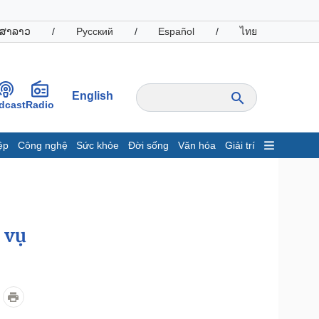
ສາລາວ
/
Русский
/
Español
/
ไทย
English
dcast
Radio
ệp
Công nghệ
Sức khỏe
Đời sống
Văn hóa
Giải trí
inh tế
Thị trường
ất động sản
Giá vàng
hởi nghiệp
Tiêu dùng
Tỷ giá
 vụ
Chứng khoán
Giá cà phê
oanh nghiệp
Công nghệ
hông tin doanh nghiệp
Sành điệu