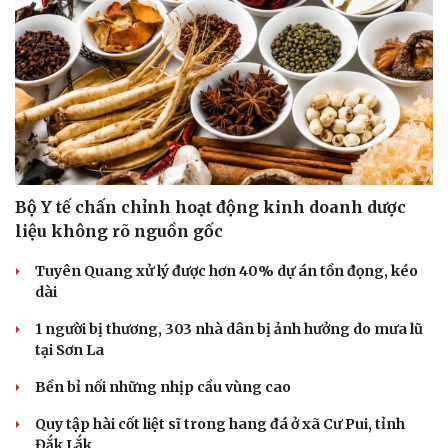
Bộ Y tế chấn chỉnh hoạt động kinh doanh dược
liệu không rõ nguồn gốc
Tuyên Quang xử lý được hơn 40% dự án tồn đọng, kéo
dài
1 người bị thương, 303 nhà dân bị ảnh hưởng do mưa lũ
tại Sơn La
Bền bỉ nối những nhịp cầu vùng cao
Quy tập hài cốt liệt sĩ trong hang đá ở xã Cư Pui, tỉnh
Đắk Lắk