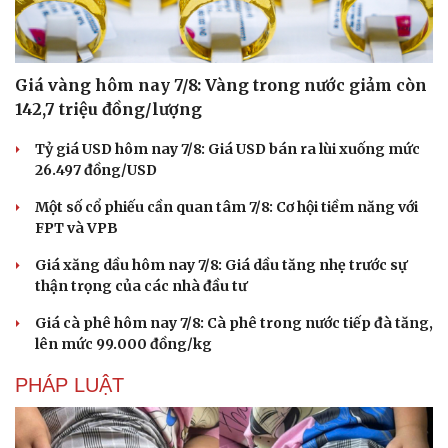
Giá vàng hôm nay 7/8: Vàng trong nước giảm còn
142,7 triệu đồng/lượng
Tỷ giá USD hôm nay 7/8: Giá USD bán ra lùi xuống mức
26.497 đồng/USD
Một số cổ phiếu cần quan tâm 7/8: Cơ hội tiềm năng với
FPT và VPB
Giá xăng dầu hôm nay 7/8: Giá dầu tăng nhẹ trước sự
thận trọng của các nhà đầu tư
Giá cà phê hôm nay 7/8: Cà phê trong nước tiếp đà tăng,
lên mức 99.000 đồng/kg
Du lịch
Podcast
Tư vấn
Câu chuyện thời sự
PHÁP LUẬT
Săn Tour
Đọc truyện đêm khuya
check-in
Cửa sổ tình yêu
Kể chuyện cho bé