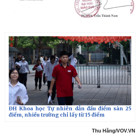
Giá cà phê
ĐH Khoa học Tự nhiên dẫn đầu điểm sàn 25
điểm, nhiều trường chỉ lấy từ 15 điểm
Thu Hằng/VOV.VN