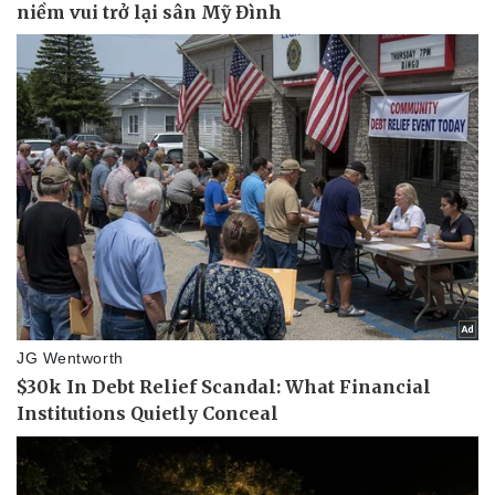
Thể thao
Ô tô - Xe máy
Bóng đá
Ô tô
Lịch thi đấu bóng đá
Xe máy
Thế giới thể thao
Tư vấn
eSports
Hậu trường