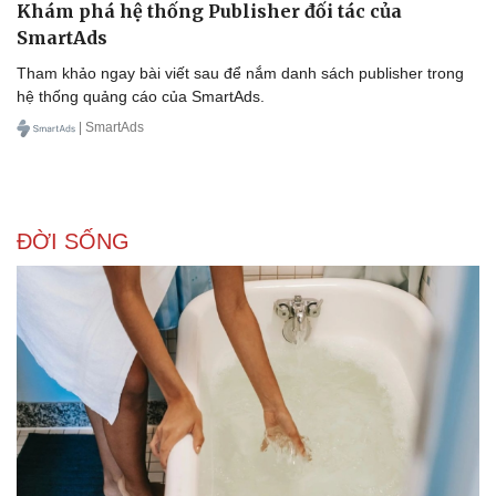
Khám phá hệ thống Publisher đối tác của
SmartAds
Tham khảo ngay bài viết sau để nắm danh sách publisher trong
hệ thống quảng cáo của SmartAds.
| SmartAds
Sức khỏe
Đời sống
Dinh dưỡng - món ngon
Nhà đẹp
Cây thuốc
Blog
ĐỜI SỐNG
Sản phụ khoa
Tình yêu - Gia đình
Nhi khoa
Nam khoa
Làm đẹp - giảm cân
Phòng mạch online
Ăn sạch sống khỏe