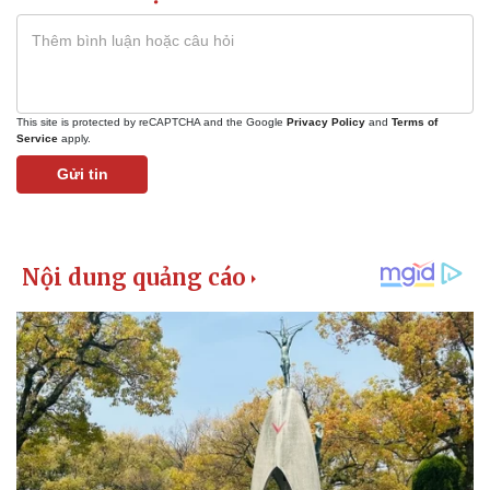
Vụ án
Vũ khí
Tin nóng
Việt Nam
Tư vấn luật
Phân tích
This site is protected by reCAPTCHA and the Google
Privacy Policy
and
Terms of
Service
apply.
Gửi tin