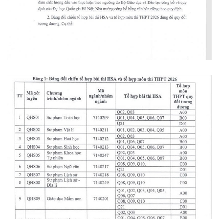
Thế giới
Multimedia
Quan sát
Video
Cuộc sống đó đây
Ảnh
Hồ sơ
E-Magazine
Infographic