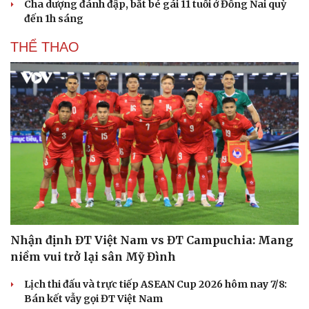
Cha dượng đánh đập, bắt bé gái 11 tuổi ở Đồng Nai quỳ
đến 1h sáng
THỂ THAO
Nhận định ĐT Việt Nam vs ĐT Campuchia: Mang
niềm vui trở lại sân Mỹ Đình
Lịch thi đấu và trực tiếp ASEAN Cup 2026 hôm nay 7/8:
Bán kết vẫy gọi ĐT Việt Nam