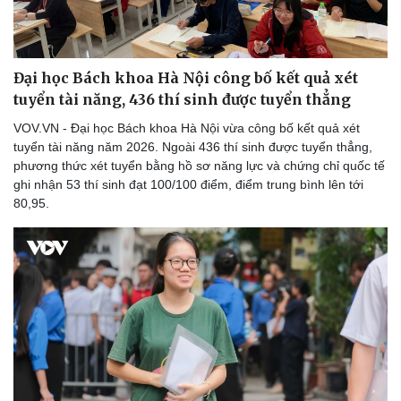
Đại học Bách khoa Hà Nội công bố kết quả xét
Doanh nghiệp
Công nghệ
tuyển tài năng, 436 thí sinh được tuyển thẳng
Thông tin doanh nghiệp
Sành điệu
Doanh nghiệp 24h
Tin Công nghệ
VOV.VN - Đại học Bách khoa Hà Nội vừa công bố kết quả xét
Doanh nhân
Trải nghiệm
tuyển tài năng năm 2026. Ngoài 436 thí sinh được tuyển thẳng,
Vì cộng đồng
Chuyển đổi số
phương thức xét tuyển bằng hồ sơ năng lực và chứng chỉ quốc tế
ghi nhận 53 thí sinh đạt 100/100 điểm, điểm trung bình lên tới
80,95.