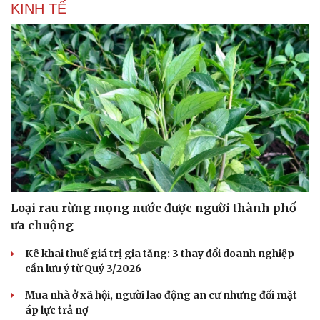
KINH TẾ
Loại rau rừng mọng nước được người thành phố
Văn hóa
Giải trí
ưa chuộng
Sân khấu - Điện ảnh
Nghệ sĩ
Văn học
Thời trang
Kê khai thuế giá trị gia tăng: 3 thay đổi doanh nghiệp
Âm nhạc
Sao Việt
cần lưu ý từ Quý 3/2026
Di sản
Mua nhà ở xã hội, người lao động an cư nhưng đối mặt
áp lực trả nợ