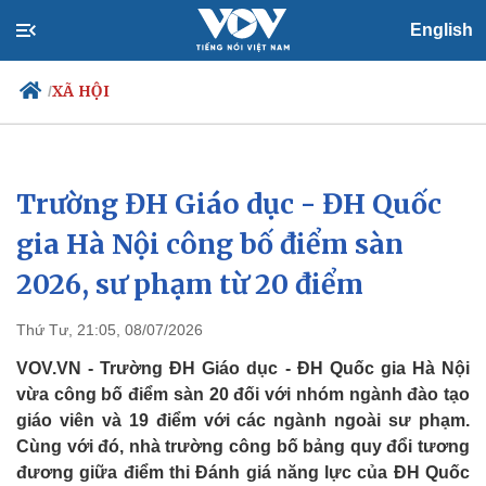
English
XÃ HỘI
/
Trường ĐH Giáo dục - ĐH Quốc
Chính trị
Xã hội
Đảng
Tin 24h
gia Hà Nội công bố điểm sàn
Tổ chức nhân sự
Dự báo thời tiết
2026, sư phạm từ 20 điểm
Quốc hội
Giáo dục
Nhận diện sự thật
Dấu ấn VOV
Việc làm
Thứ Tư, 21:05, 08/07/2026
Biển đảo
VOV.VN - Trường ĐH Giáo dục - ĐH Quốc gia Hà Nội
vừa công bố điểm sàn 20 đối với nhóm ngành đào tạo
giáo viên và 19 điểm với các ngành ngoài sư phạm.
Cùng với đó, nhà trường công bố bảng quy đổi tương
đương giữa điểm thi Đánh giá năng lực của ĐH Quốc