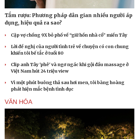
Tắm rượu: Phương pháp dân gian nhiều người áp
dụng, hiệu quả ra sao?
Cặp vợ chồng 9X bỏ phố về “giữ hồn nhà cổ” miền Tây
Lời đề nghị của người tình trẻ về chuyện có con chung
khiến tôi bế tắc ở tuổi 80
Clip anh Tây 'phê' và ngơ ngác khi gội đầu massage ở
Việt Nam hút 24 triệu view
Vì một phút buông thả sau hơi men, tôi bàng hoàng
phát hiện mắc bệnh tình dục
VĂN HÓA