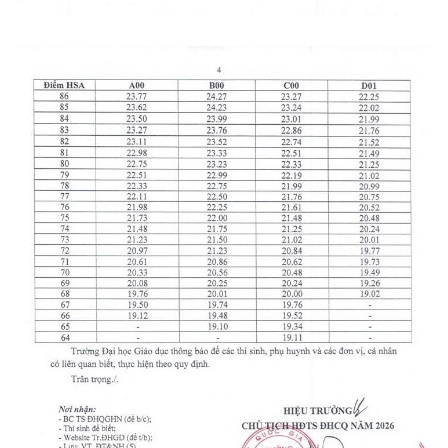
Kinh tế
Thị trường
Bất động sản
Giá vàng
Khởi nghiệp
Tiêu dùng
Tỷ giá
Chứng khoán