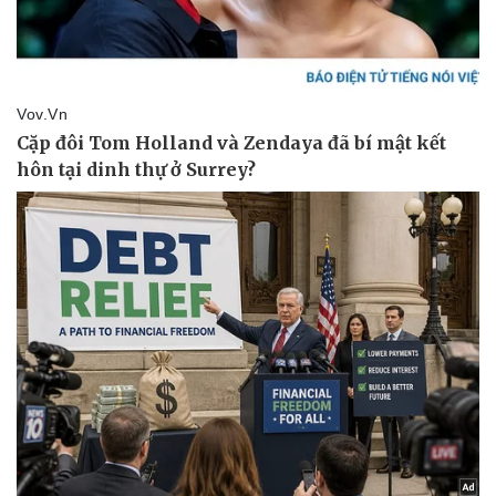
Du lịch
Podcast
Tư vấn
Câu chuyện thời sự
Săn Tour
Đọc truyện đêm khuya
check-in
Cửa sổ tình yêu
Kể chuyện cho bé
Hạt giống tâm hồn