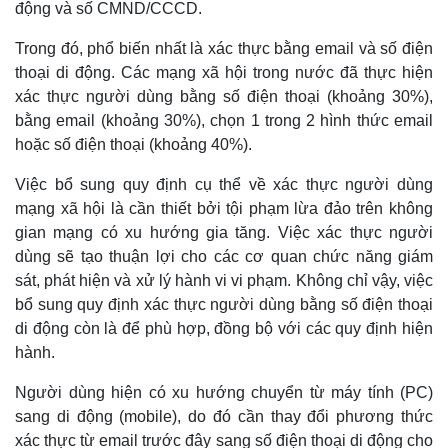
động và số CMND/CCCD.
Trong đó, phổ biến nhất là xác thực bằng email và số điện
thoại di động. Các mạng xã hội trong nước đã thực hiện
xác thực người dùng bằng số điện thoại (khoảng 30%),
bằng email (khoảng 30%), chọn 1 trong 2 hình thức email
hoặc số điện thoại (khoảng 40%).
Việc bổ sung quy định cụ thể về xác thực người dùng
mạng xã hội là cần thiết bởi tội phạm lừa đảo trên không
gian mạng có xu hướng gia tăng. Việc xác thực người
dùng sẽ tạo thuận lợi cho các cơ quan chức năng giám
sát, phát hiện và xử lý hành vi vi phạm. Không chỉ vậy, việc
bổ sung quy định xác thực người dùng bằng số điện thoại
di động còn là để phù hợp, đồng bộ với các quy định hiện
Doanh nghiệp
Công nghệ
hành.
Thông tin doanh nghiệp
Sành điệu
Người dùng hiện có xu hướng chuyển từ máy tính (PC)
Doanh nghiệp 24h
Tin Công nghệ
sang di động (mobile), do đó cần thay đổi phương thức
Doanh nhân
Trải nghiệm
Vì cộng đồng
Chuyển đổi số
xác thực từ email trước đây sang số điện thoại di động cho