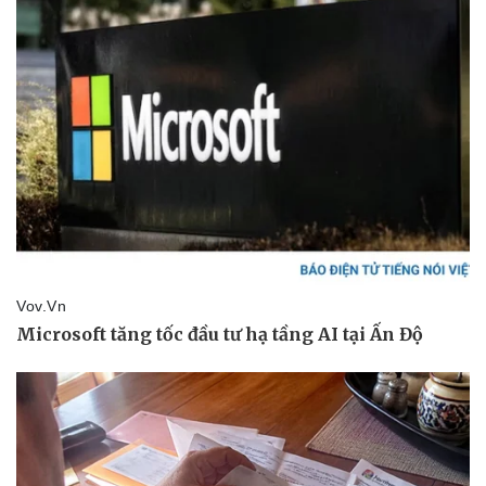
Văn hóa
Giải trí
Sân khấu - Điện ảnh
Nghệ sĩ
Văn học
Thời trang
Âm nhạc
Sao Việt
Di sản