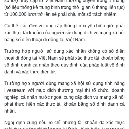
số lượt truy cập từ Việt Nam thường xuyên trong 1 tháng
(số liệu thống kê trung bình trong thời gian 6 tháng liên tục)
Pháp luật
Quân sự - Quốc phòng
từ 100.000 lượt trở lên sẽ phải chịu một số trách nhiệm.
Vụ án
Vũ khí
Cụ thể, các đơn vị cung cấp thông tin xuyên biên giới phải
Tin nóng
Việt Nam
Tư vấn luật
Phân tích
xác thực tài khoản của người sử dụng dịch vụ mạng xã hội
bằng số điện thoại di động tại Việt Nam.
Trường hợp người sử dụng xác nhận không có số điện
thoại di động tại Việt Nam sẽ phải xác thực tài khoản bằng
số định danh cá nhân theo quy định của pháp luật về định
danh và xác thực điện tử.
Trường hợp người dùng mạng xã hội sử dụng tính năng
livestream với mục đích thương mại thì tổ chức, doanh
nghiệp, cá nhân nước ngoài cung cấp dịch vụ mạng xã hội
phải thực hiện xác thực tài khoản bằng số định danh cá
nhân.
Nghị định cũng nêu rõ chỉ những tài khoản đã xác thực