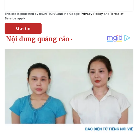
This site is protected by reCAPTCHA and the Google
Privacy Policy
and
Terms of
Service
apply.
Gửi tin
Sức khỏe
Đời sống
Dinh dưỡng - món ngon
Nhà đẹp
Cây thuốc
Blog
Sản phụ khoa
Tình yêu - Gia đình
Nhi khoa
Nam khoa
Làm đẹp - giảm cân
Phòng mạch online