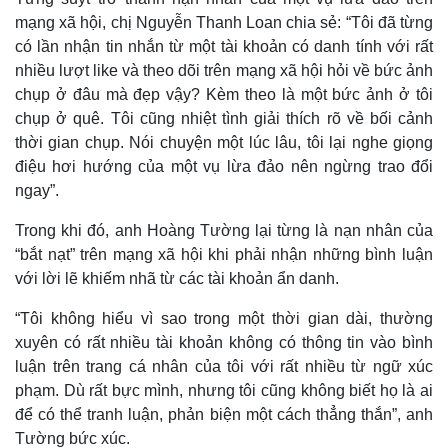
mạng xã hội, chị Nguyễn Thanh Loan chia sẻ: “Tôi đã từng
có lần nhận tin nhắn từ một tài khoản có danh tính với rất
nhiều lượt like và theo dõi trên mạng xã hội hỏi về bức ảnh
chụp ở đâu mà đẹp vậy? Kèm theo là một bức ảnh ở tôi
chụp ở quê. Tôi cũng nhiệt tình giải thích rõ về bối cảnh
thời gian chụp. Nói chuyện một lúc lâu, tôi lại nghe giọng
Thế giới
Multimedia
điệu hơi hướng của một vụ lừa đảo nên ngừng trao đổi
Quan sát
Video
ngay”.
Cuộc sống đó đây
Ảnh
Hồ sơ
E-Magazine
Trong khi đó, anh Hoàng Tường lại từng là nạn nhân của
Infographic
“bắt nạt” trên mạng xã hội khi phải nhận những bình luận
với lời lẽ khiếm nhã từ các tài khoản ẩn danh.
“Tôi không hiểu vì sao trong một thời gian dài, thường
xuyên có rất nhiều tài khoản không có thông tin vào bình
luận trên trang cá nhân của tôi với rất nhiều từ ngữ xúc
phạm. Dù rất bực mình, nhưng tôi cũng không biết họ là ai
để có thể tranh luận, phản biện một cách thẳng thắn”, anh
Tường bức xúc.