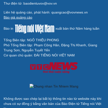
BÁO ĐIỆN TỬ TIẾNG NÓI VIỆT NAM
Trụ sở: 37 Bà Triệu, phường Cửa Nam, Hà Nội
Điện thoại: 84-24-22105148, 84-24-39785691
Thư điện tử: baodientuvov@vov.vn
Liên hệ quảng cáo, phát hành: quangcao@vovnews.vn
Báo giá quảng cáo
Báo in
xuất bản thứ Năm hàng tuần
Tổng Biên tập: NGÔ THIỆU PHONG
Phó Tổng Biên tập: Phạm Công Hân, Đặng Thị Khanh, Giang
Trung Sơn, Nguyễn Tuyết Yến
Cơ quan chủ quản: ĐÀI TIẾNG NÓI VIỆT NAM