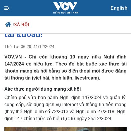
English
Từ ngày 25/12, người dùng mạng
xã hội cần lưu ý gì về xác thực
XÃ HỘI
/
tài khoản?
Thứ Tư, 06:29, 11/12/2024
Chính trị
Xã hội
VOV.VN - Chỉ còn khoảng 10 ngày nữa Nghị định
Đảng
Tin 24h
147/2024 có hiệu lực. Theo đó bắt buộc xác thực tài
Tổ chức nhân sự
Dự báo thời tiết
khoản mạng xã hội bằng số điện thoại mới được đăng
Quốc hội
Giáo dục
tải thông tin (viết bài, bình luận, livestream).
Nhận diện sự thật
Dấu ấn VOV
Việc làm
Xác thực người dùng mạng xã hội
Biển đảo
Chính phủ vừa ban hành Nghị định 147/2024 về quản lý,
cung cấp, sử dụng dịch vụ Internet và thông tin trên mạng
(thay thế Nghị định số 72/2013 và Nghị định 27/2018. Nghị
định 147 chính thức có hiệu lực từ ngày 25/12/2024.