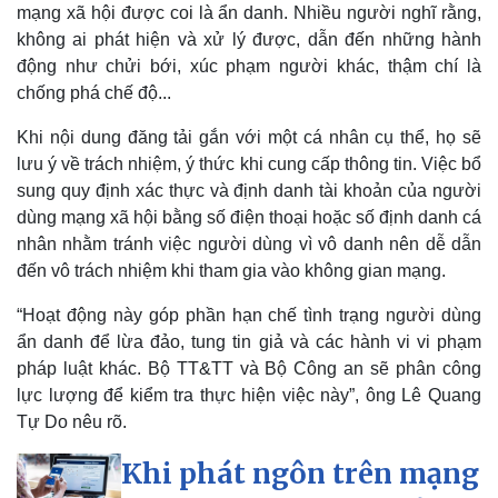
mạng xã hội được coi là ẩn danh. Nhiều người nghĩ rằng,
không ai phát hiện và xử lý được, dẫn đến những hành
động như chửi bới, xúc phạm người khác, thậm chí là
chống phá chế độ...
Kinh tế
Thị trường
Bất động sản
Giá vàng
Khi nội dung đăng tải gắn với một cá nhân cụ thể, họ sẽ
Khởi nghiệp
Tiêu dùng
lưu ý về trách nhiệm, ý thức khi cung cấp thông tin. Việc bổ
Tỷ giá
sung quy định xác thực và định danh tài khoản của người
Chứng khoán
dùng mạng xã hội bằng số điện thoại hoặc số định danh cá
Giá cà phê
nhân nhằm tránh việc người dùng vì vô danh nên dễ dẫn
đến vô trách nhiệm khi tham gia vào không gian mạng.
“Hoạt động này góp phần hạn chế tình trạng người dùng
ẩn danh để lừa đảo, tung tin giả và các hành vi vi phạm
pháp luật khác. Bộ TT&TT và Bộ Công an sẽ phân công
lực lượng để kiểm tra thực hiện việc này”, ông Lê Quang
Tự Do nêu rõ.
Khi phát ngôn trên mạng