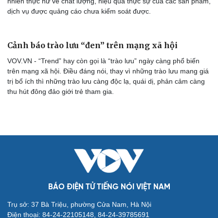
VOV.VN - Quy định mới khiến mạng xã hội không còn ẩn danh,
buộc người dùng Internet phải chịu trách nhiệm trước pháp luật
và cộng đồng về những gì công bố trên mạng.
Quảng cáo trên mạng xã hội vẫn còn kẽ hở để kẻ
xấu lợi dụng
VOV.VN - Quảng cáo trên các nền tảng số, đặc biệt là mạng xã
Cải chính
hội và các ứng dụng trực tuyến ngày càng trở nên phổ biến, tuy
nhiên thực hư về chất lượng, hiệu quả thực sự của các sản phẩm,
dịch vụ được quảng cáo chưa kiểm soát được.
Cảnh báo trào lưu “đen” trên mạng xã hội
VOV.VN - “Trend” hay còn gọi là “trào lưu” ngày càng phổ biến
trên mạng xã hội. Điều đáng nói, thay vì những trào lưu mang giá
trị bổ ích thì những trào lưu càng độc lạ, quái dị, phản cảm càng
thu hút đông đảo giới trẻ tham gia.