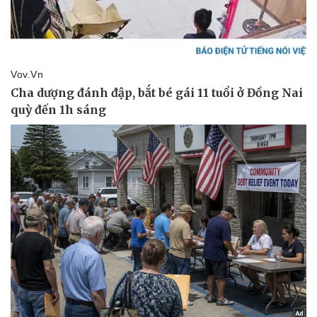
Vụ án
Vũ khí
Tin nóng
Việt Nam
Tư vấn luật
Phân tích