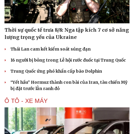
Hạt giống tâm hồn
Thời sự quốc tế trưa 8/8: Nga tập kích 7 cơ sở năng
lượng trọng yếu của Ukraine
Thái Lan cam kết kiểm soát súng đạn
16 người bị bỏng trong Lễ hội rước đuốc tại Trung Quốc
Trung Quốc ứng phó khẩn cấp bão Dolphin
“Yết hầu” Hormuz thành con bài của Iran, tàu chiến Mỹ
bị đặt trước lằn ranh đỏ
Ô TÔ - XE MÁY