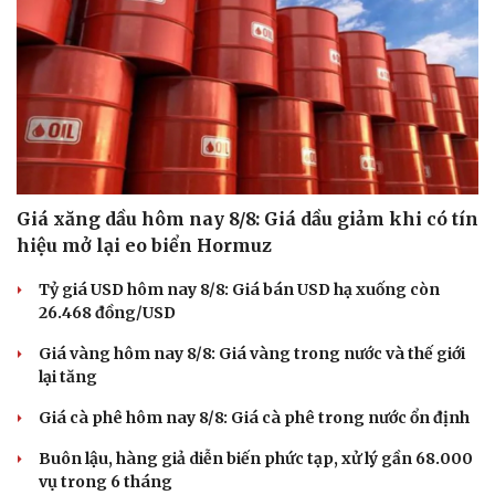
Giá xăng dầu hôm nay 8/8: Giá dầu giảm khi có tín
hiệu mở lại eo biển Hormuz
Tỷ giá USD hôm nay 8/8: Giá bán USD hạ xuống còn
26.468 đồng/USD
Văn hóa
Giải trí
Giá vàng hôm nay 8/8: Giá vàng trong nước và thế giới
Sân khấu - Điện ảnh
Nghệ sĩ
lại tăng
Văn học
Thời trang
Âm nhạc
Sao Việt
Giá cà phê hôm nay 8/8: Giá cà phê trong nước ổn định
Di sản
Buôn lậu, hàng giả diễn biến phức tạp, xử lý gần 68.000
vụ trong 6 tháng