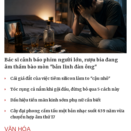
Bác sĩ cảnh báo phim người lớn, rượu bia đang
âm thầm bào mòn "bản lĩnh đàn ông"
Cái giá đắt của việc tiêm silicon làm to "cậu nhỏ"
Tóc rụng cả nắm khi gội đầu, đừng bỏ qua 5 cách này
Dấu hiệu tiền mãn kinh sớm phụ nữ cần biết
Cây đại phong cầm tấu một bản nhạc suốt 639 năm vừa
chuyển hợp âm thứ 17
VĂN HÓA