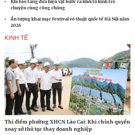
Khi bảo tàng đưa hiện vật bước ra khỏi tủ kính trò
chuyện cùng công chúng
Ấn tượng khai mạc Festival võ thuật quốc tế Hà Nội năm
2026
KINH TẾ
Sức khỏe
Đời sống
Dinh dưỡng - món ngon
Nhà đẹp
Cây thuốc
Blog
Sản phụ khoa
Tình yêu - Gia đình
Nhi khoa
Nam khoa
Làm đẹp - giảm cân
Phòng mạch online
Ăn sạch sống khỏe
Thí điểm phường XHCN Lào Cai: Khi chính quyền
xoay sở thủ tục thay doanh nghiệp