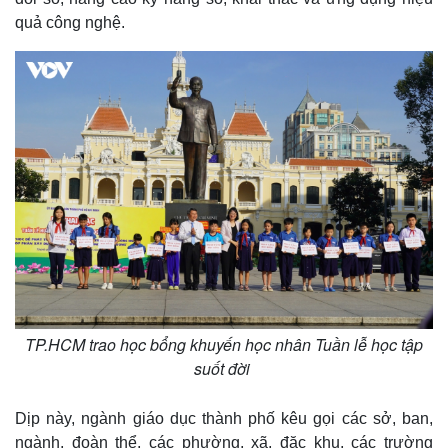
quả công nghệ.
Thế giới
Multimedia
Quan sát
Video
Cuộc sống đó đây
Ảnh
TP.HCM trao học bổng khuyến học nhân Tuần lễ học tập
Hồ sơ
E-Magazine
suốt đời
Infographic
Dịp này, ngành giáo dục thành phố kêu gọi các sở, ban,
ngành, đoàn thể, các phường, xã, đặc khu, các trường