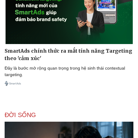
Doanh nghiệp
Công nghệ
Thông tin doanh nghiệp
Sành điệu
Doanh nghiệp 24h
Tin Công nghệ
SmartAds chính thức ra mắt tính năng Targeting
Doanh nhân
Trải nghiệm
Vì cộng đồng
Chuyển đổi số
theo 'cảm xúc'
Đây là bước mở rộng quan trọng trong hệ sinh thái contextual
targeting.
ĐỜI SỐNG