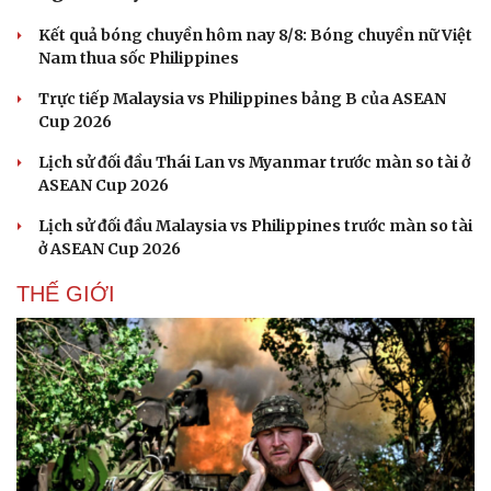
Kết quả bóng chuyền hôm nay 8/8: Bóng chuyền nữ Việt
Nam thua sốc Philippines
Trực tiếp Malaysia vs Philippines bảng B của ASEAN
Cup 2026
Lịch sử đối đầu Thái Lan vs Myanmar trước màn so tài ở
ASEAN Cup 2026
Lịch sử đối đầu Malaysia vs Philippines trước màn so tài
ở ASEAN Cup 2026
THẾ GIỚI
Du lịch
Podcast
Tư vấn
Câu chuyện thời sự
Săn Tour
Đọc truyện đêm khuya
check-in
Cửa sổ tình yêu
Kể chuyện cho bé