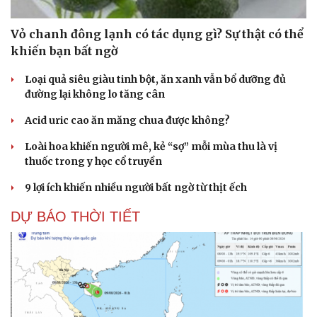
Vỏ chanh đông lạnh có tác dụng gì? Sự thật có thể
khiến bạn bất ngờ
Loại quả siêu giàu tinh bột, ăn xanh vẫn bổ dưỡng đủ
đường lại không lo tăng cân
Acid uric cao ăn măng chua được không?
Loài hoa khiến người mê, kẻ “sợ” mỗi mùa thu là vị
thuốc trong y học cổ truyền
9 lợi ích khiến nhiều người bất ngờ từ thịt ếch
DỰ BÁO THỜI TIẾT