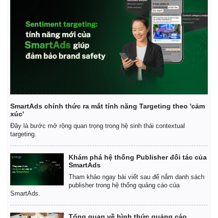
SmartAds chính thức ra mắt tính năng Targeting theo 'cảm
xúc'
Đây là bước mở rộng quan trọng trong hệ sinh thái contextual
targeting.
Khám phá hệ thống Publisher đối tác của
SmartAds
Kinh tế
Thị trường
Tham khảo ngay bài viết sau để nắm danh sách
Bất động sản
Giá vàng
publisher trong hệ thống quảng cáo của
Khởi nghiệp
Tiêu dùng
SmartAds.
Tỷ giá
Chứng khoán
Tổng quan về hình thức quảng cáo