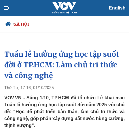
English
XÃ HỘI
/
Tuần lễ hưởng ứng học tập suốt
Chính trị
Xã hội
Đảng
Tin 24h
đời ở TP.HCM: Làm chủ tri thức
Tổ chức nhân sự
Dự báo thời tiết
và công nghệ
Quốc hội
Giáo dục
Nhận diện sự thật
Dấu ấn VOV
Việc làm
Thứ Tư, 17:16, 01/10/2025
Biển đảo
VOV.VN - Sáng 1/10, TP.HCM đã tổ chức Lễ khai mạc
Tuần lễ hưởng ứng học tập suốt đời năm 2025 với chủ
đề: “Học để phát triển bản thân, làm chủ tri thức và
công nghệ, góp phần xây dựng đất nước hùng cường,
thịnh vượng".