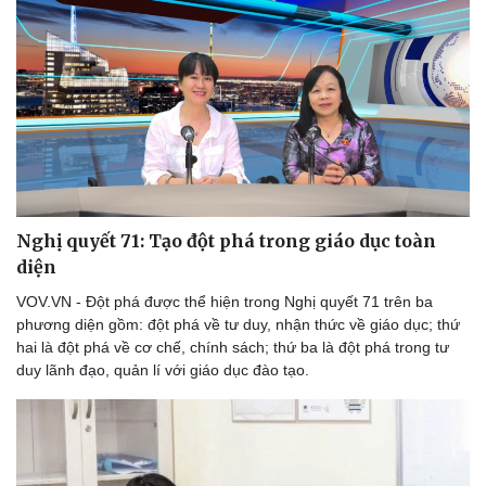
Thể thao
Ô tô - Xe máy
Bóng đá
Ô tô
Lịch thi đấu bóng đá
Xe máy
Thế giới thể thao
Tư vấn
eSports
Hậu trường
Nghị quyết 71: Tạo đột phá trong giáo dục toàn
diện
VOV.VN - Đột phá được thể hiện trong Nghị quyết 71 trên ba
phương diện gồm: đột phá về tư duy, nhận thức về giáo dục; thứ
hai là đột phá về cơ chế, chính sách; thứ ba là đột phá trong tư
duy lãnh đạo, quản lí với giáo dục đào tạo.