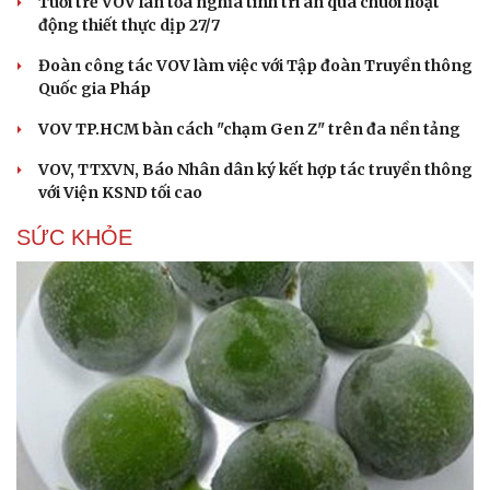
Tuổi trẻ VOV lan tỏa nghĩa tình tri ân qua chuỗi hoạt
động thiết thực dịp 27/7
Đoàn công tác VOV làm việc với Tập đoàn Truyền thông
Quốc gia Pháp
VOV TP.HCM bàn cách "chạm Gen Z" trên đa nền tảng
VOV, TTXVN, Báo Nhân dân ký kết hợp tác truyền thông
với Viện KSND tối cao
SỨC KHỎE