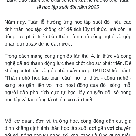
lễ học tập suốt đời năm 2025
Năm nay, Tuần lễ hưởng ứng học tập suốt đời nêu cao
tinh thần học tập không chỉ để tích lũy tri thức, mà còn là
động lực phát triển bản thân, làm chủ công nghệ và góp
phần dựng xây dựng đất nước.
Trong cách mạng công nghiệp lần thứ 4, tri thức và công
nghệ đã trở thành động lực then chốt cho sự phát triển. Để
không bị tụt hậu và góp phần xây dựng TP.HCM trở thành
“Thành phố học tập toàn cầu”, nơi tri thức - công nghệ -
sáng tạo gắn liền với mọi hoạt động của đời sống, mỗi
người dân phải tích cực tự học, lấy chuyển đổi số trong
học tập và lao động là nhiệm vụ cấp thiết.
Mỗi cơ quan, đơn vị, trường học, cộng đồng dân cư, gia
đình khẳng định tinh thần học tập suốt đời gắn với chuyển
đổi số, nâng cao kỹ năng số, khai thác và ứng dụng hiệu